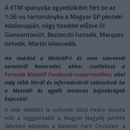
A KTM spanyolja egyedüliként fért be az
1:36-os tartományba a Magyar GP pénteki
edzésnapján, négy tizeddel előzve Di
Giannantoniót. Bezzecchi hatodik, Marquez
hetedik, Martin kilencedik.
Ha imádod a MotoGP-t és nem szeretnél
semmiről lemaradni, akkor csatlakozz a
Formula MotoGP Facebook-csoportunkhoz
, ahol
még több hírről és információról számolunk be
a MotoGP és egyéb motoros bajnokságok
kapcsán!
A már délelőtt is erősnek tűnő Pedro Acosta
volt a leggyorsabb a Magyar Nagydíj péntek
délutáni edzésén a Balaton Park Circuiten: a