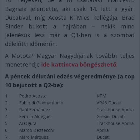
16. helyeken, de a fő csalódást Francesco
Bagnaia jelentette, aki csak 14. lett a gyári
Ducatival, míg Acosta KTM-es kollégája, Brad
Binder bukott a hajrában – nekik mind
jelenésük lesz már a Q1-ben is a szombat
délelőtti időmérőn.
A MotoGP Magyar Nagydíjának további teljes
menetrendje
ide kattintva böngészhető
.
A péntek délutáni edzés végeredménye (a top
10 bejutott a Q2-be):
1.
Pedro Acosta
KTM
2.
Fabio di Giannantonio
VR46 Ducati
3.
Raúl Fernández
Trackhouse Aprilia
4.
Fermín Aldeguer
Gresini Ducati
5.
Ai Ogura
Trackhouse Aprilia
6.
Marco Bezzecchi
Aprilia
7.
Marc Márquez
Ducati