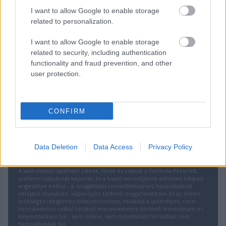
I want to allow Google to enable storage
related to personalization.
I want to allow Google to enable storage
related to security, including authentication
functionality and fraud prevention, and other
user protection.
CONFIRM
Data Deletion
Data Access
Privacy Policy
A Formula.hu szöveges és képi tartalma szerzői jogi védelem alatt áll.
A weboldalon található cikkek, fotók és videók a Formula Press Kft.
szellemi tulajdonát képezik, és a kiadó vezetőjének előzetes írásbeli
engedélye nélkül – a szolgáltatás rendeltetésszerű használatával
velejáró olvasáson, képernyőn történő megjelenítésen és az ehhez
szükséges ideiglenes többszörözésen, továbbá a személyes, nem-
kereskedelmi célból történő merevlemezre történő lementésen és
kinyomtatáson túl - sem online, sem nyomtatott formában nem
használhatóak fel.