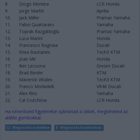
8.
Diogo Moreira
LCR Honda
9.
Jorge Martín
Aprilia
10.
Jack Miller
Pramac Yamaha
11.
Fabio Quartararo
Yamaha
12.
Toprak Razgatlıoğlu
Pramac Yamaha
13.
Luca Marini
Honda
14.
Francesco Bagnaia
Ducati
15.
Enea Bastianini
Tech3 KTM
16.
Joan Mir
Honda
17.
Iker Lecuona
Gresini Ducati
18.
Brad Binder
KTM
19.
Maverick Viñales
Tech3 KTM
20.
Franco Morbidelli
VR46 Ducati
21.
Alex Rins
Yamaha
22.
Cal Crutchlow
LCR Honda
Ha ismerőseid figyelmébe ajánlanád a cikket, megteheted az
alábbi gombokkal:
Megosztás e-mailben
Megosztás Facebookon