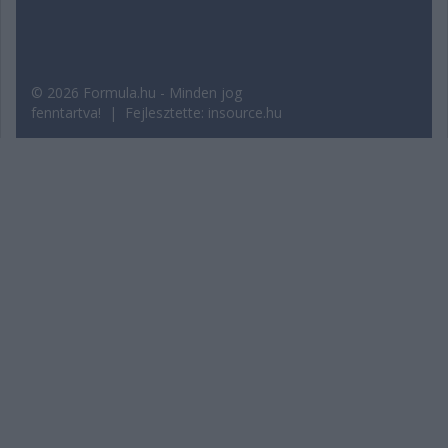
© 2026 Formula.hu - Minden jog
fenntartva! | Fejlesztette:
insource.hu