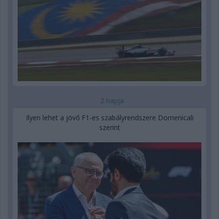
2 napja
Ilyen lehet a jövő F1-es szabályrendszere Domenicali
szerint