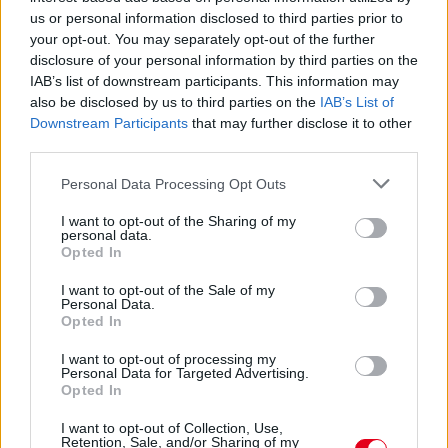
us or personal information disclosed to third parties prior to
your opt-out. You may separately opt-out of the further
disclosure of your personal information by third parties on the
IAB’s list of downstream participants. This information may
also be disclosed by us to third parties on the
IAB’s List of
Downstream Participants
that may further disclose it to other
third parties.
Please note that this website/app uses one or more Google
Personal Data Processing Opt Outs
services and may gather and store information including but
not limited to your visit or usage behaviour. You may click to
I want to opt-out of the Sharing of my
personal data.
grant or deny consent to Google and its third-party tags to
Opted In
use your data for below specified purposes in below Google
consent section.
További tartalmak
I want to opt-out of the Sale of my
Personal Data.
Opted In
Miben más a nyíltvégű lízing?
I want to opt-out of processing my
Personal Data for Targeted Advertising.
Opted In
Prémium Autóház Kft.: Öt autómárka Hatvanban
I want to opt-out of Collection, Use,
Retention, Sale, and/or Sharing of my