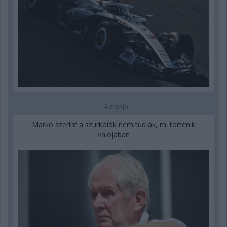
4 napja
Marko szerint a szurkolók nem tudják, mi történik
valójában