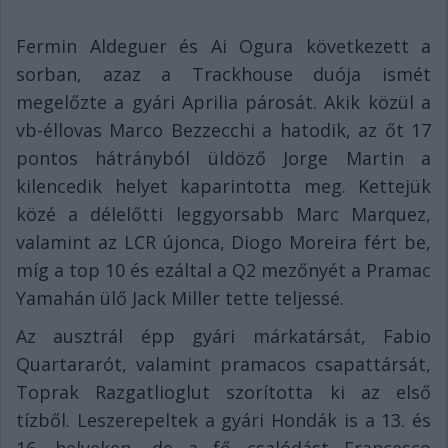
Fermin Aldeguer és Ai Ogura következett a
sorban, azaz a Trackhouse duója ismét
megelőzte a gyári Aprilia párosát. Akik közül a
vb-éllovas Marco Bezzecchi a hatodik, az őt 17
pontos hátrányból üldöző Jorge Martin a
kilencedik helyet kaparintotta meg. Kettejük
közé a délelőtti leggyorsabb Marc Marquez,
valamint az LCR újonca, Diogo Moreira fért be,
míg a top 10 és ezáltal a Q2 mezőnyét a Pramac
Yamahán ülő Jack Miller tette teljessé.
Az ausztrál épp gyári márkatársát, Fabio
Quartararót, valamint pramacos csapattársát,
Toprak Razgatlioglut szorította ki az első
tízből. Leszerepeltek a gyári Hondák is a 13. és