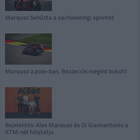
Marquez behúzta a sachsenringi sprintet
Marquez a pole-ban, Bezzecchi megint bukott
Bejelentés: Alex Marquez és Di Giannantonio a
KTM-nél folytatja