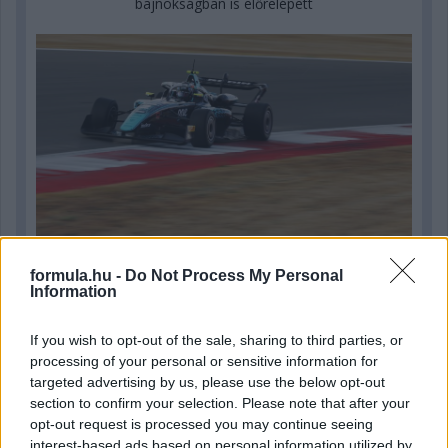
bajnokságban is előrelépett
formula.hu -
Do Not Process My Personal
Information
5 napja
If you wish to opt-out of the sale, sharing to third parties, or
Steiner már csak öt százalék esélyt ad Russell vb-címére
processing of your personal or sensitive information for
targeted advertising by us, please use the below opt-out
section to confirm your selection. Please note that after your
opt-out request is processed you may continue seeing
interest-based ads based on personal information utilized by