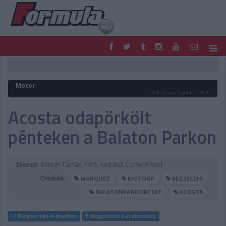
F1
PARC FERMÉ
FORMULA
MOTOR
Motor
NEMZETKÖZI
HAZAI
2026. június 5. péntek, 16:10
RETRO
EGYÉB
Acosta odapörkölt
PODCAST
SHOP
pénteken a Balaton Parkon
LIVE
TIPPJÁTÉK
DIGITÁLIS MAGAZIN
PONTÁLLÁSOK
VERSENYNAPTÁRAK
Szerző:
Balogh Tamás; Fotó: Red Bull Content Pool
Címkék:
MARQUEZ
MOTOGP
BEZZECCHI
BALATONPARKCIRCUIT
ACOSTA
Megosztás e-mailben
Megosztás Facebookon