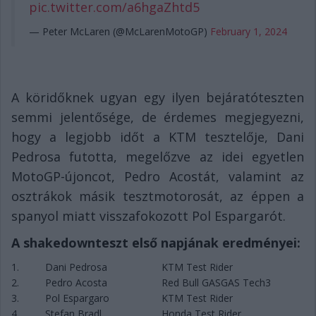
pic.twitter.com/a6hgaZhtd5
— Peter McLaren (@McLarenMotoGP)
February 1, 2024
A köridőknek ugyan egy ilyen bejáratóteszten
semmi jelentősége, de érdemes megjegyezni,
hogy a legjobb időt a KTM tesztelője, Dani
Pedrosa futotta, megelőzve az idei egyetlen
MotoGP-újoncot, Pedro Acostát, valamint az
osztrákok másik tesztmotorosát, az éppen a
spanyol miatt visszafokozott Pol Espargarót.
A shakedownteszt első napjának eredményei:
1.
Dani Pedrosa
KTM Test Rider
2.
Pedro Acosta
Red Bull GASGAS Tech3
3.
Pol Espargaro
KTM Test Rider
4.
Stefan Bradl
Honda Test Rider