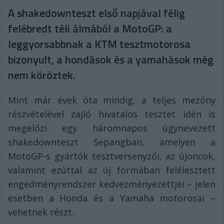
A shakedownteszt első napjával félig
felébredt téli álmából a MotoGP: a
leggyorsabbnak a KTM tesztmotorosa
bizonyult, a hondások és a yamahások még
nem köröztek.
Mint már évek óta mindig, a teljes mezőny
részvételével zajló hivatalos tesztet idén is
megelőzi egy háromnapos úgynevezett
shakedownteszt Sepangban, amelyen a
MotoGP-s gyártók tesztversenyzői, az újoncok,
valamint ezúttal az új formában felélesztett
engedményrendszer kedvezményezettjei – jelen
esetben a Honda és a Yamaha motorosai –
vehetnek részt.