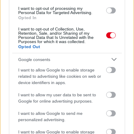
3 napja
I want to opt-out of processing my
Personal Data for Targeted Advertising.
Megvan, mikor kezdődik az F1-es Bahreini Nagydíj
Opted In
Malajziában
I want to opt-out of Collection, Use,
Retention, Sale, and/or Sharing of my
Personal Data that Is Unrelated with the
Purposes for which it was collected.
Opted Out
Google consents
I want to allow Google to enable storage
related to advertising like cookies on web or
device identifiers in apps.
I want to allow my user data to be sent to
Google for online advertising purposes.
I want to allow Google to send me
4 napja
personalized advertising.
Ilyen lehet a jövő F1-es szabályrendszere Domenicali
I want to allow Google to enable storage