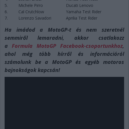
5.
Michele Pirro
Ducati Lenovo
6.
Cal Crutchlow
Yamaha Test Rider
7.
Lorenzo Savadori
Aprilia Test Rider
Ha imádod a MotoGP-t és nem szeretnél
semmiről lemaradni, akkor csatlakozz
a
Formula MotoGP Facebook-csoportunkhoz
,
ahol még több hírről és információról
számolunk be a MotoGP és egyéb motoros
bajnokságok kapcsán!