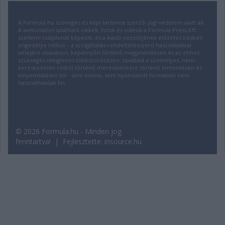
A Formula.hu szöveges és képi tartalma szerzői jogi védelem alatt áll.
A weboldalon található cikkek, fotók és videók a Formula Press Kft.
szellemi tulajdonát képezik, és a kiadó vezetőjének előzetes írásbeli
engedélye nélkül – a szolgáltatás rendeltetésszerű használatával
velejáró olvasáson, képernyőn történő megjelenítésen és az ehhez
szükséges ideiglenes többszörözésen, továbbá a személyes, nem-
kereskedelmi célból történő merevlemezre történő lementésen és
kinyomtatáson túl - sem online, sem nyomtatott formában nem
használhatóak fel.
© 2026 Formula.hu - Minden jog
fenntartva! | Fejlesztette:
insource.hu