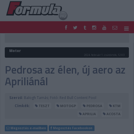
F1
PARC FERMÉ
FORMULA
MOTOR
Motor
NEMZETKÖZI
HAZAI
2024. február 1. csütörtök, 12:03
RETRO
EGYÉB
Pedrosa az élen, új aero az
PODCAST
SHOP
Apriliánál
LIVE
TIPPJÁTÉK
DIGITÁLIS MAGAZIN
PONTÁLLÁSOK
VERSENYNAPTÁRAK
Szerző:
Balogh Tamás; Fotó: Red Bull Content Pool
Címkék:
TESZT
MOTOGP
PEDROSA
KTM
APRILIA
ACOSTA
Megosztás e-mailben
Megosztás Facebookon