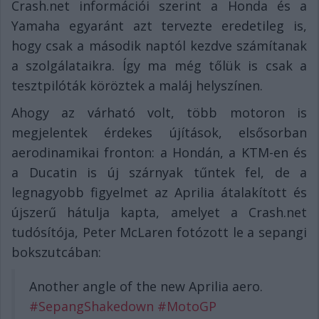
Crash.net információi szerint a Honda és a
Yamaha egyaránt azt tervezte eredetileg is,
hogy csak a második naptól kezdve számítanak
a szolgálataikra. Így ma még tőlük is csak a
tesztpilóták köröztek a maláj helyszínen.
Ahogy az várható volt, több motoron is
megjelentek érdekes újítások, elsősorban
aerodinamikai fronton: a Hondán, a KTM-en és
a Ducatin is új szárnyak tűntek fel, de a
legnagyobb figyelmet az Aprilia átalakított és
újszerű hátulja kapta, amelyet a Crash.net
tudósítója, Peter McLaren fotózott le a sepangi
bokszutcában:
Another angle of the new Aprilia aero.
#SepangShakedown
#MotoGP