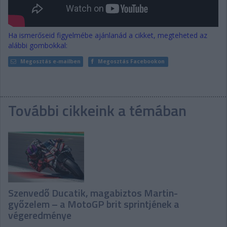
Ha ismerőseid figyelmébe ajánlanád a cikket, megteheted az
alábbi gombokkal:
Megosztás e-mailben
Megosztás Facebookon
További cikkeink a témában
Szenvedő Ducatik, magabiztos Martin-
győzelem – a MotoGP brit sprintjének a
végeredménye