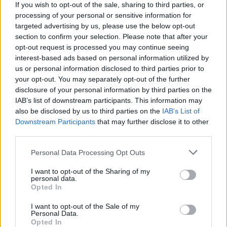
If you wish to opt-out of the sale, sharing to third parties, or
processing of your personal or sensitive information for
targeted advertising by us, please use the below opt-out
section to confirm your selection. Please note that after your
3 napja
opt-out request is processed you may continue seeing
interest-based ads based on personal information utilized by
Hakkinen megtartaná a Norris-Piastri párost a
us or personal information disclosed to third parties prior to
McLarennél, nem borítaná fel Verstappenért
your opt-out. You may separately opt-out of the further
disclosure of your personal information by third parties on the
IAB’s list of downstream participants. This information may
also be disclosed by us to third parties on the
IAB’s List of
Downstream Participants
that may further disclose it to other
third parties.
Please note that this website/app uses one or more Google
Personal Data Processing Opt Outs
services and may gather and store information including but
not limited to your visit or usage behaviour. You may click to
I want to opt-out of the Sharing of my
personal data.
grant or deny consent to Google and its third-party tags to
Opted In
use your data for below specified purposes in below Google
consent section.
I want to opt-out of the Sale of my
Personal Data.
Opted In