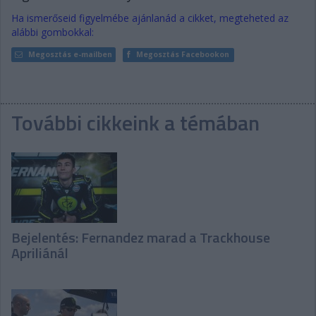
Ha ismerőseid figyelmébe ajánlanád a cikket, megteheted az
alábbi gombokkal:
Megosztás e-mailben
Megosztás Facebookon
További cikkeink a témában
Bejelentés: Fernandez marad a Trackhouse
Apriliánál