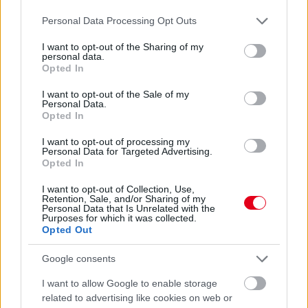
Please note that this website/app uses one or more Google
Personal Data Processing Opt Outs
Sajtó: Az Aston Martintól érkezik Lambiase utódja a Red
services and may gather and store information including but
Bullhoz?
not limited to your visit or usage behaviour. You may click to
I want to opt-out of the Sharing of my
personal data.
grant or deny consent to Google and its third-party tags to
Opted In
use your data for below specified purposes in below Google
consent section.
I want to opt-out of the Sale of my
Personal Data.
Opted In
I want to opt-out of processing my
Personal Data for Targeted Advertising.
Opted In
I want to opt-out of Collection, Use,
Retention, Sale, and/or Sharing of my
Personal Data that Is Unrelated with the
Purposes for which it was collected.
Opted Out
10 órája
Google consents
Óriási bevétel-visszaesést könyvelhetett el az F1 a
I want to allow Google to enable storage
második negyedévben
related to advertising like cookies on web or