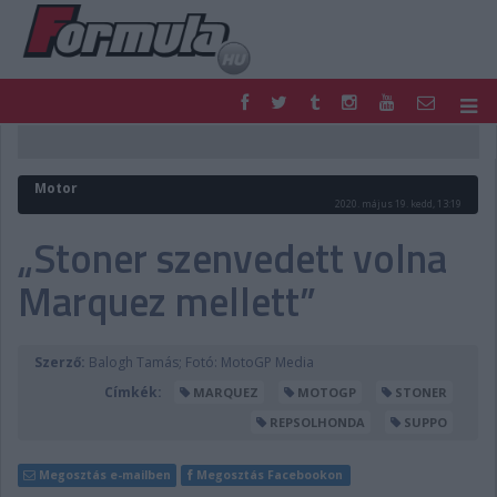
F1
PARC FERMÉ
FORMULA
MOTOR
Motor
NEMZETKÖZI
HAZAI
2020. május 19. kedd, 13:19
RETRO
EGYÉB
„Stoner szenvedett volna
PODCAST
SHOP
Marquez mellett”
LIVE
TIPPJÁTÉK
DIGITÁLIS MAGAZIN
PONTÁLLÁSOK
VERSENYNAPTÁRAK
Szerző:
Balogh Tamás; Fotó: MotoGP Media
Címkék:
MARQUEZ
MOTOGP
STONER
REPSOLHONDA
SUPPO
Megosztás e-mailben
Megosztás Facebookon