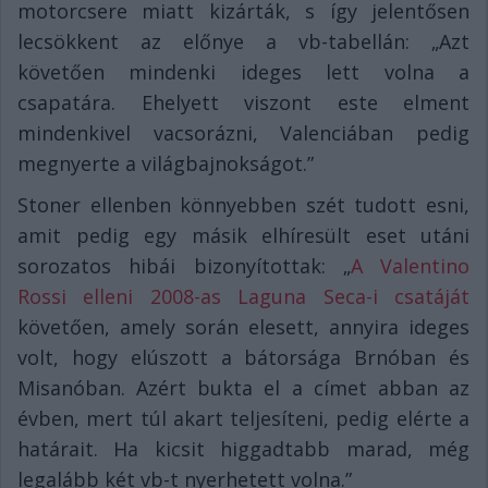
motorcsere miatt kizárták, s így jelentősen
lecsökkent az előnye a vb-tabellán: „Azt
követően mindenki ideges lett volna a
csapatára. Ehelyett viszont este elment
mindenkivel vacsorázni, Valenciában pedig
megnyerte a világbajnokságot.”
Stoner ellenben könnyebben szét tudott esni,
amit pedig egy másik elhíresült eset utáni
sorozatos hibái bizonyítottak: „
A Valentino
Rossi elleni 2008-as Laguna Seca-i csatáját
követően, amely során elesett, annyira ideges
volt, hogy elúszott a bátorsága Brnóban és
Misanóban. Azért bukta el a címet abban az
évben, mert túl akart teljesíteni, pedig elérte a
határait. Ha kicsit higgadtabb marad, még
legalább két vb-t nyerhetett volna.”