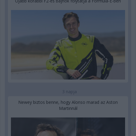
Újabb korábbi F2-es bajnok folytatja a Formula-E-ben
3 napja
Newey biztos benne, hogy Alonso marad az Aston
Martinnál