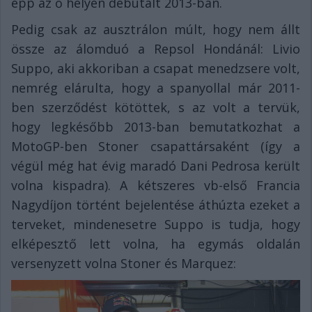
épp az ő helyén debütált 2013-ban.
Pedig csak az ausztrálon múlt, hogy nem állt
össze az álomduó a Repsol Hondánál: Livio
Suppo, aki akkoriban a csapat menedzsere volt,
nemrég elárulta, hogy a spanyollal már 2011-
ben szerződést kötöttek, s az volt a tervük,
hogy legkésőbb 2013-ban bemutatkozhat a
MotoGP-ben Stoner csapattársaként (így a
végül még hat évig maradó Dani Pedrosa került
volna kispadra). A kétszeres vb-első Francia
Nagydíjon történt bejelentése áthúzta ezeket a
terveket, mindenesetre Suppo is tudja, hogy
elképesztő lett volna, ha egymás oldalán
versenyzett volna Stoner és Marquez: