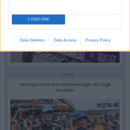
CONFIRM
Data Deletion
Data Access
Privacy Policy
1 napja
Montoya szerint Antonelli kedvessége sem segít
Russellen