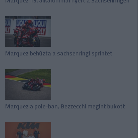
Marquez 13. alkalommal nyert a Sachsenringen
Marquez behúzta a sachsenringi sprintet
Marquez a pole-ban, Bezzecchi megint bukott