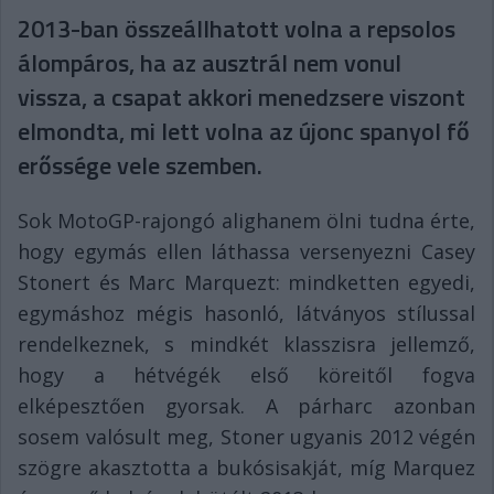
2013-ban összeállhatott volna a repsolos
álompáros, ha az ausztrál nem vonul
vissza, a csapat akkori menedzsere viszont
elmondta, mi lett volna az újonc spanyol fő
erőssége vele szemben.
Sok MotoGP-rajongó alighanem ölni tudna érte,
hogy egymás ellen láthassa versenyezni Casey
Stonert és Marc Marquezt: mindketten egyedi,
egymáshoz mégis hasonló, látványos stílussal
rendelkeznek, s mindkét klasszisra jellemző,
hogy a hétvégék első köreitől fogva
elképesztően gyorsak. A párharc azonban
sosem valósult meg, Stoner ugyanis 2012 végén
szögre akasztotta a bukósisakját, míg Marquez