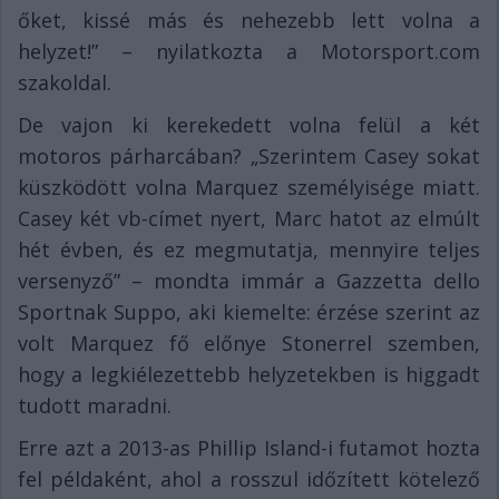
őket, kissé más és nehezebb lett volna a
helyzet!” – nyilatkozta a Motorsport.com
szakoldal.
De vajon ki kerekedett volna felül a két
motoros párharcában? „Szerintem Casey sokat
küszködött volna Marquez személyisége miatt.
Casey két vb-címet nyert, Marc hatot az elmúlt
hét évben, és ez megmutatja, mennyire teljes
versenyző” – mondta immár a Gazzetta dello
Sportnak Suppo, aki kiemelte: érzése szerint az
volt Marquez fő előnye Stonerrel szemben,
hogy a legkiélezettebb helyzetekben is higgadt
tudott maradni.
Erre azt a 2013-as Phillip Island-i futamot hozta
fel példaként, ahol a rosszul időzített kötelező