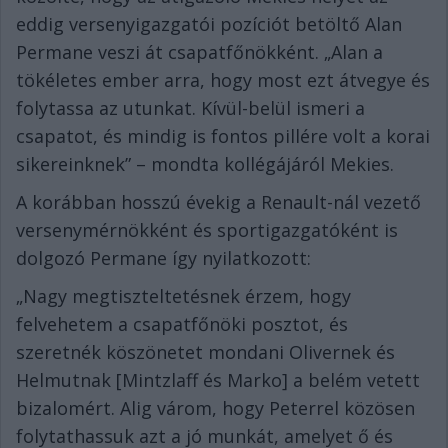
eddig versenyigazgatói pozíciót betöltő Alan
Permane veszi át csapatfőnökként. „Alan a
tökéletes ember arra, hogy most ezt átvegye és
folytassa az utunkat. Kívül-belül ismeri a
csapatot, és mindig is fontos pillére volt a korai
sikereinknek” – mondta kollégájáról Mekies.
A korábban hosszú évekig a Renault-nál vezető
versenymérnökként és sportigazgatóként is
dolgozó Permane így nyilatkozott:
„Nagy megtiszteltetésnek érzem, hogy
felvehetem a csapatfőnöki posztot, és
szeretnék köszönetet mondani Olivernek és
Helmutnak [Mintzlaff és Marko] a belém vetett
bizalomért. Alig várom, hogy Peterrel közösen
folytathassuk azt a jó munkát, amelyet ő és