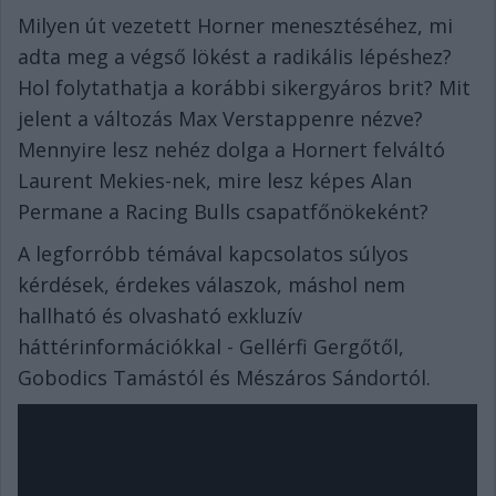
Milyen út vezetett Horner menesztéséhez, mi
adta meg a végső lökést a radikális lépéshez?
Hol folytathatja a korábbi sikergyáros brit? Mit
jelent a változás Max Verstappenre nézve?
Mennyire lesz nehéz dolga a Hornert felváltó
Laurent Mekies-nek, mire lesz képes Alan
Permane a Racing Bulls csapatfőnökeként?
A legforróbb témával kapcsolatos súlyos
kérdések, érdekes válaszok, máshol nem
hallható és olvasható exkluzív
háttérinformációkkal - Gellérfi Gergőtől,
Gobodics Tamástól és Mészáros Sándortól.