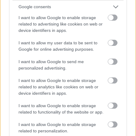
Google consents
I want to allow Google to enable storage
related to advertising like cookies on web or
device identifiers in apps.
I want to allow my user data to be sent to
Google for online advertising purposes.
I want to allow Google to send me
personalized advertising.
I want to allow Google to enable storage
Ha ismerőseid figyelmébe ajánlanád a cikket, megteheted az
related to analytics like cookies on web or
alábbi gombokkal:
device identifiers in apps.
Megosztás e-mailben
Megosztás Facebookon
I want to allow Google to enable storage
related to functionality of the website or app.
További cikkeink a témában
I want to allow Google to enable storage
related to personalization.