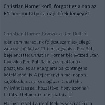
Christian Horner körül forgott ez a nap az
F1-ben: mutatjuk a napi hírek lényegét.
Christian Horner távozik a Red Bulltól
Idén sem maradunk földcsuszamlás-jellegű
változás nélkül az F1-ben, ugyanis a Red Bull
bejelentette: Christian Horner két évtized után
távozik a Red Bull Racing csapatfőnöki
posztjáról és az energiaitalos kontingens
kötelékéből is. A fejleményt a mai napon,
sajtóközlemény formájában tudatták a
nyilvánossággal, hozzátéve, hogy azonnali
hatállyal felmentik a feladatai alól.
Horner helyét Laurent Mekies veszi át, aki a