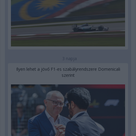
3 napja
Ilyen lehet a jövő F1-es szabályrendszere Domenicali
szerint