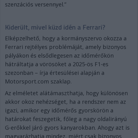
szenzációs versennyel.”
Kiderült, mivel küzd idén a Ferrari?
Elképzelhető, hogy a kormányszervo okozza a
Ferrari rejtélyes problémáját, amely bizonyos
pályákon és elsődlegesen az időmérőkön
hátráltatja a vörösöket a 2025-ös F1-es
szezonban – írja értesülései alapján a
Motorsport.com szaklap.
Az elméletet alátámaszthatja, hogy különösen
akkor okoz nehézséget, ha a rendszer nem az
igazi, amikor egy időmérős gyorskörön a
határokat feszegetik, főleg a nagy oldalirányú
G-erőkkel járó gyors kanyarokban. Ahogy azt is
magyarázhatja mindez, miért csak bizonyos