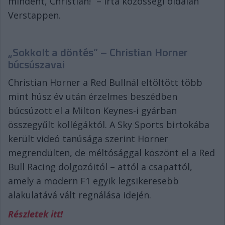
mindent, Christian!” – írta közösségi oldalán
Verstappen.
„Sokkolt a döntés” – Christian Horner
búcsúszavai
Christian Horner a Red Bullnál eltöltött több
mint húsz év után érzelmes beszédben
búcsúzott el a Milton Keynes-i gyárban
összegyűlt kollégáktól. A Sky Sports birtokába
került videó tanúsága szerint Horner
megrendülten, de méltósággal köszönt el a Red
Bull Racing dolgozóitól – attól a csapattól,
amely a modern F1 egyik legsikeresebb
alakulatává vált regnálása idején.
Részletek itt!