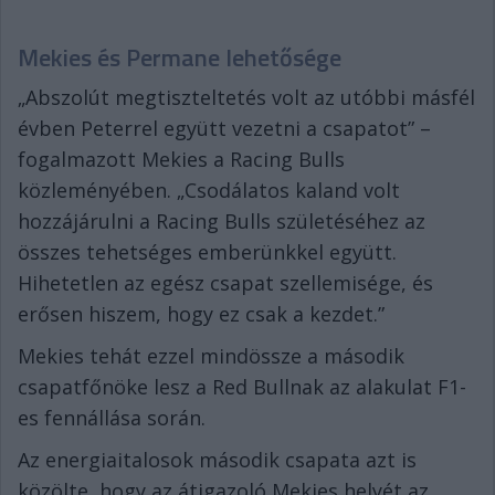
Mekies és Permane lehetősége
„Abszolút megtiszteltetés volt az utóbbi másfél
évben Peterrel együtt vezetni a csapatot” –
fogalmazott Mekies a Racing Bulls
közleményében. „Csodálatos kaland volt
hozzájárulni a Racing Bulls születéséhez az
összes tehetséges emberünkkel együtt.
Hihetetlen az egész csapat szellemisége, és
erősen hiszem, hogy ez csak a kezdet.”
Mekies tehát ezzel mindössze a második
csapatfőnöke lesz a Red Bullnak az alakulat F1-
es fennállása során.
Az energiaitalosok második csapata azt is
közölte, hogy az átigazoló Mekies helyét az