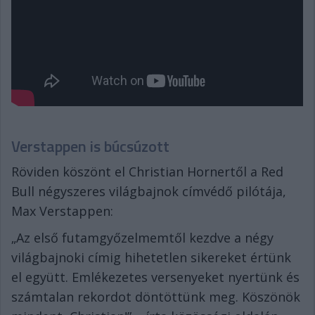
Verstappen is búcsúzott
Röviden köszönt el Christian Hornertől a Red
Bull négyszeres világbajnok címvédő pilótája,
Max Verstappen:
„Az első futamgyőzelmemtől kezdve a négy
világbajnoki címig hihetetlen sikereket értünk
el együtt. Emlékezetes versenyeket nyertünk és
számtalan rekordot döntöttünk meg. Köszönök