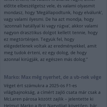
előtte elbeszélgetsz vele, és valami olyasmit
mondasz, hogy ’Megállapodtunk, hogy elválunk’,
vagy valami ilyesmi. De ha azt mondja, hogy
’azonnali hatállyal ki vagy rúgva’, akkor valami
nagyon drasztikus dolgot kellett tennie, hogy
ez megtörténjen. Tegyük fel, hogy
elégedetlenek voltak az eredményekkel, amit
meg tudok érteni, ez egy dolog, de hogy
azonnal kirúgják, az egészen más dolog.”
Marko: Max még nyerhet, de a vb-nek vége
Véget ért számukra a 2025-ös F1-es
világbajnokság, a címért zajló csata már csak a
McLaren párosa között zajlik – jelentette ki
Helmut Marko a Brit Nagydíjat követően, bár