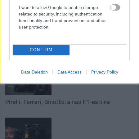
I want to allow Google to enable storage
related to security, including authentication
functionality and fraud prevention, and other
user protection.
Verstappen pártfogoltja, Norris reménye:
pénteki F1-es hírek
CONFIRM
Data Deletion
Data Access
Privacy Policy
Pirelli, Ferrari, Binotto: a nap F1-es hírei