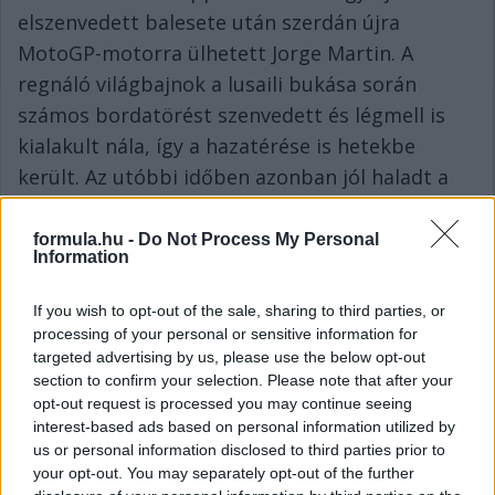
elszenvedett balesete után szerdán újra
MotoGP-motorra ülhetett Jorge Martin. A
regnáló világbajnok a lusaili bukása során
számos bordatörést szenvedett és légmell is
kialakult nála, így a hazatérése is hetekbe
került. Az utóbbi időben azonban jól haladt a
rehabilitációja, a múlt héten már motorra is
pattant, szerdán pedig Misanóban egy privát
formula.hu -
Do Not Process My Personal
Information
teszten – amelyre épp a csapata által
kezdeményezett és kiharcolt új szabály ad
If you wish to opt-out of the sale, sharing to third parties, or
lehetőséget a sérülésből visszatérő versenyzők
processing of your personal or sensitive information for
targeted advertising by us, please use the below opt-out
számára – vezethette az Aprilia RS-GP-t is.
section to confirm your selection. Please note that after your
„Remekül éreztem magam. Nagyszerű munkát
opt-out request is processed you may continue seeing
interest-based ads based on personal information utilized by
végeztünk az elejétől, egyre többet a nap
us or personal information disclosed to third parties prior to
folyamán. Szóval rendkívül örülök és készen
your opt-out. You may separately opt-out of the further