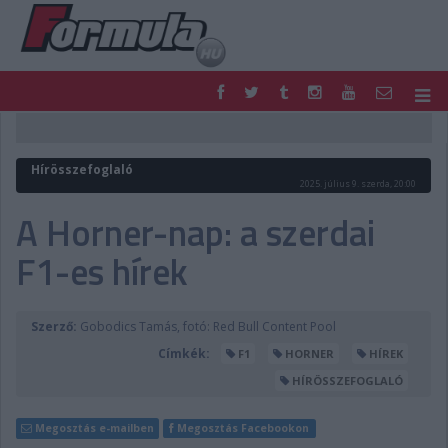
F1
PARC FERMÉ
FORMULA
MOTOR
Hírösszefoglaló
NEMZETKÖZI
HAZAI
2025. július 9. szerda, 20:00
RETRO
EGYÉB
A Horner-nap: a szerdai
PODCAST
SHOP
F1-es hírek
LIVE
TIPPJÁTÉK
DIGITÁLIS MAGAZIN
PONTÁLLÁSOK
VERSENYNAPTÁRAK
Szerző:
Gobodics Tamás, fotó: Red Bull Content Pool
Címkék:
F1
HORNER
HÍREK
HÍRÖSSZEFOGLALÓ
Megosztás e-mailben
Megosztás Facebookon