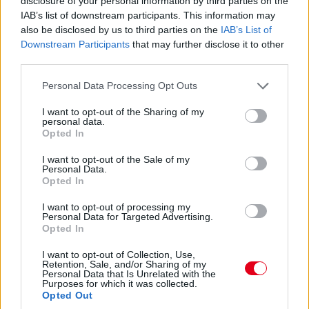
állok arra, ami jön. A terv az, hogy Brnóban
disclosure of your personal information by third parties on the
IAB’s list of downstream participants. This information may
visszatérek. Remélem, minden jól megy a héten,
also be disclosed by us to third parties on the
IAB’s List of
megfelelő körülmények között edzhetek, és
Downstream Participants
that may further disclose it to other
bízom benne, hogy találkozunk Brnóban” –
third parties.
fogalmazott a tesztnap végén Martin, aki tehát
Please note that this website/app uses one or more Google
Personal Data Processing Opt Outs
a jövő hétvégi Cseh Nagydíjon (amely a nyári
services and may gather and store information including but
not limited to your visit or usage behaviour. You may click to
I want to opt-out of the Sharing of my
szünet előtti utolsó forduló lesz) térhet vissza,
personal data.
grant or deny consent to Google and its third-party tags to
Opted In
amennyiben megfelel az orvosi vizsgálatokon.
use your data for below specified purposes in below Google
consent section.
I want to opt-out of the Sale of my
Personal Data.
Opted In
Formula Shakedown: Marczyk vs. Mabellini
az Eb-címért? – Csomós Mixi
I want to opt-out of processing my
Personal Data for Targeted Advertising.
A római ERC-futam elemzése, érdekességei,
Opted In
Solberg Rally1-es lehetősége, a WRC2 értéke és
I want to opt-out of Collection, Use,
Retention, Sale, and/or Sharing of my
a világ elferdülése: ezekről beszélgetett a friss
Personal Data that Is Unrelated with the
Purposes for which it was collected.
Formula Shakedownban Csomós Mixi és
Opted Out
Gobodics Tamás.