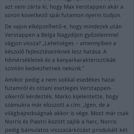
azt nem zárta ki, hogy Max Verstappen akár a
soron következő spái futamon nyerni tudjon.
De vajon elképzelhető-e, hogy mindezek után
Verstappen a Belga Nagydíjon győzelemmel
vágjon vissza? „Lehetséges – amennyiben a
készülő fejlesztéseinknek lesz hatása. A
hőmérsékletek és a kanyarkarakterisztikák
szintén kedvezhetnek nekünk.”
Amikor pedig a nem sokkal esedékes hazai
futamról és ottani esetleges Verstappen-
sikerről kérdezték, Marko kijelentette, hogy
számukra már elúszott a cím: „Igen, de a
világbajnokságnak akkor is vége. Most már csak
Norris és Piastri között zajlik a harc, Norris
pedig bámulatos visszazárkózást produkált két