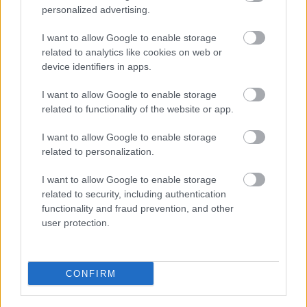
personalized advertising.
I want to allow Google to enable storage
A Formula.hu szöveges és képi tartalma szerzői jogi védelem alatt áll.
related to analytics like cookies on web or
A weboldalon található cikkek, fotók és videók a Formula Press Kft.
device identifiers in apps.
szellemi tulajdonát képezik, és a kiadó vezetőjének előzetes írásbeli
engedélye nélkül – a szolgáltatás rendeltetésszerű használatával
velejáró olvasáson, képernyőn történő megjelenítésen és az ehhez
I want to allow Google to enable storage
szükséges ideiglenes többszörözésen, továbbá a személyes, nem-
related to functionality of the website or app.
kereskedelmi célból történő merevlemezre történő lementésen és
kinyomtatáson túl - sem online, sem nyomtatott formában nem
használhatóak fel.
I want to allow Google to enable storage
related to personalization.
I want to allow Google to enable storage
related to security, including authentication
© 2026 Formula.hu - Minden jog
functionality and fraud prevention, and other
fenntartva! | Fejlesztette:
insource.hu
user protection.
CONFIRM