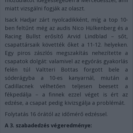
mozdulatot idegességében a Mercedesszel, ami
miatt vizsgálni fogják az olaszt.
Isack Hadjar zárt nyolcadikként, míg a top 10-
ben feltűnt még az audis Nico Hülkenberg és a
Racing Bullst erősítő Arvid Lindblad – sőt,
csapattársaik követték őket a 11-12. helyeken.
Egy piros zászlós megszakítás nehezítette a
csapatok dolgát: valamivel az egyórás gyakorlás
felén túl Valtteri Bottas forgott bele a
sóderágyba a 10-es kanyarnál, miután a
Cadillacnek vélhetően teljesen beesett a
fékpedálja – a finnek ezzel véget is ért az
edzése, a csapat pedig kivizsgálja a problémát.
Folytatás 16 órától az időmérő edzéssel.
A 3. szabadedzés végeredménye: