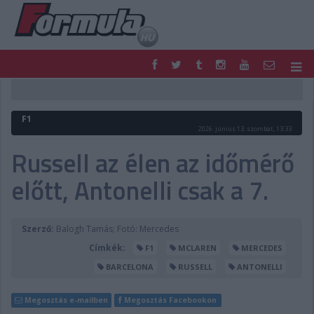
F1
PARC FERMÉ
FORMULA
MOTOR
F1
NEMZETKÖZI
HAZAI
2026. június 13. szombat, 13:33
RETRO
EGYÉB
Russell az élen az időmérő
PODCAST
SHOP
előtt, Antonelli csak a 7.
LIVE
TIPPJÁTÉK
DIGITÁLIS MAGAZIN
PONTÁLLÁSOK
VERSENYNAPTÁRAK
Szerző:
Balogh Tamás; Fotó: Mercedes
Címkék:
F1
MCLAREN
MERCEDES
BARCELONA
RUSSELL
ANTONELLI
Megosztás e-mailben
Megosztás Facebookon