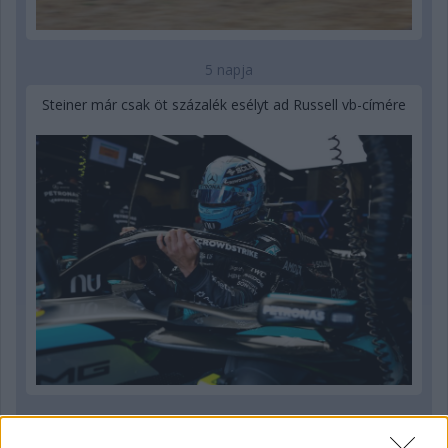
5 napja
Steiner már csak öt százalék esélyt ad Russell vb-címére