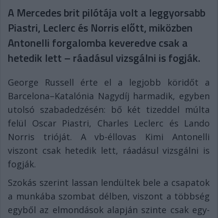
A Mercedes brit pilótája volt a leggyorsabb
Piastri, Leclerc és Norris előtt, miközben
Antonelli forgalomba keveredve csak a
hetedik lett – ráadásul vizsgálni is fogják.
George Russell érte el a legjobb köridőt a
Barcelona–Katalónia Nagydíj harmadik, egyben
utolsó szabadedzésén: bő két tizeddel múlta
felül Oscar Piastri, Charles Leclerc és Lando
Norris trióját. A vb-éllovas Kimi Antonelli
viszont csak hetedik lett, ráadásul vizsgálni is
fogják.
Szokás szerint lassan lendültek bele a csapatok
a munkába szombat délben, viszont a többség
egyből az elmondások alapján szinte csak egy-