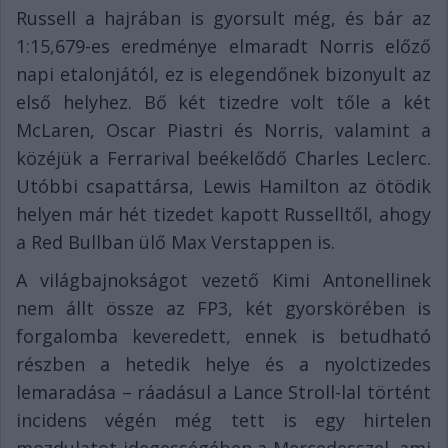
Russell a hajrában is gyorsult még, és bár az
1:15,679-es eredménye elmaradt Norris előző
napi etalonjától, ez is elegendőnek bizonyult az
első helyhez. Bő két tizedre volt tőle a két
McLaren, Oscar Piastri és Norris, valamint a
közéjük a Ferrarival beékelődő Charles Leclerc.
Utóbbi csapattársa, Lewis Hamilton az ötödik
helyen már hét tizedet kapott Russelltől, ahogy
a Red Bullban ülő Max Verstappen is.
A világbajnokságot vezető Kimi Antonellinek
nem állt össze az FP3, két gyorskörében is
forgalomba keveredett, ennek is betudható
részben a hetedik helye és a nyolctizedes
lemaradása – ráadásul a Lance Stroll-lal történt
incidens végén még tett is egy hirtelen