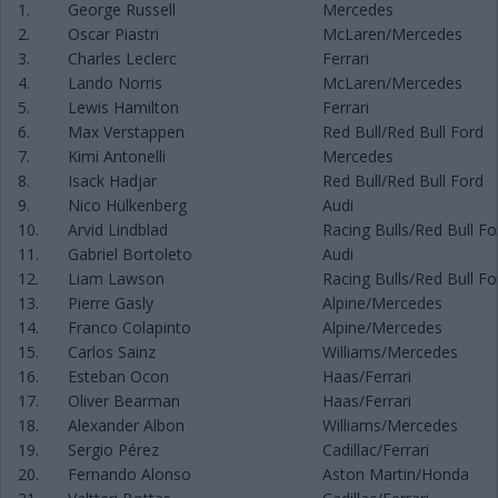
1.
George Russell
Mercedes
2.
Oscar Piastri
McLaren/Mercedes
3.
Charles Leclerc
Ferrari
4.
Lando Norris
McLaren/Mercedes
5.
Lewis Hamilton
Ferrari
6.
Max Verstappen
Red Bull/Red Bull Ford
7.
Kimi Antonelli
Mercedes
8.
Isack Hadjar
Red Bull/Red Bull Ford
9.
Nico Hülkenberg
Audi
10.
Arvid Lindblad
Racing Bulls/Red Bull Fo
11.
Gabriel Bortoleto
Audi
12.
Liam Lawson
Racing Bulls/Red Bull Fo
13.
Pierre Gasly
Alpine/Mercedes
14.
Franco Colapinto
Alpine/Mercedes
15.
Carlos Sainz
Williams/Mercedes
16.
Esteban Ocon
Haas/Ferrari
17.
Oliver Bearman
Haas/Ferrari
18.
Alexander Albon
Williams/Mercedes
19.
Sergio Pérez
Cadillac/Ferrari
20.
Fernando Alonso
Aston Martin/Honda