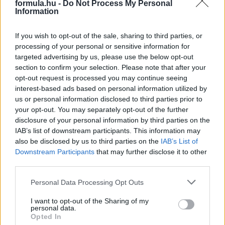
formula.hu -
Do Not Process My Personal
Information
További tartalmak
If you wish to opt-out of the sale, sharing to third parties, or
Miben más a nyíltvégű lízing?
processing of your personal or sensitive information for
targeted advertising by us, please use the below opt-out
section to confirm your selection. Please note that after your
Prémium Autóház Kft.: Öt autómárka Hatvanban
opt-out request is processed you may continue seeing
interest-based ads based on personal information utilized by
us or personal information disclosed to third parties prior to
Hogyan válasszunk megfelelő fénymásolópapírt?
your opt-out. You may separately opt-out of the further
disclosure of your personal information by third parties on the
IAB’s list of downstream participants. This information may
Szerezz érettségit munka mellett!
also be disclosed by us to third parties on the
IAB’s List of
Downstream Participants
that may further disclose it to other
third parties.
Please note that this website/app uses one or more Google
Personal Data Processing Opt Outs
services and may gather and store information including but
not limited to your visit or usage behaviour. You may click to
I want to opt-out of the Sharing of my
personal data.
grant or deny consent to Google and its third-party tags to
Opted In
use your data for below specified purposes in below Google