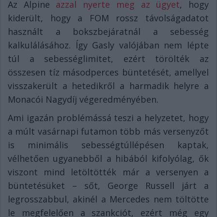
Az Alpine
azzal nyerte meg az ügyet
, hogy
kiderült, hogy a FOM rossz távolságadatot
használt a bokszbejáratnál a sebesség
kalkulálásához. Így Gasly valójában nem lépte
túl a sebességlimitet, ezért törölték az
összesen tíz másodperces büntetését, amellyel
visszakerült a hetedikről a harmadik helyre a
Monacói Nagydíj végeredményében.
Ami igazán problémássá teszi a helyzetet, hogy
a múlt vasárnapi futamon több más versenyzőt
is minimális sebességtúllépésen kaptak,
vélhetően ugyanebből a hibából kifolyólag, ők
viszont mind letöltötték már a versenyen a
büntetésüket – sőt, George Russell járt a
legrosszabbul, akinél a Mercedes nem töltötte
le megfelelően a szankciót, ezért még egy