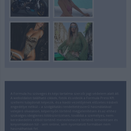
A Formula.hu szöveges és képi tartalma szerzői jogi védelem alatt áll.
A weboldalon található cikkek, fotók és videók a Formula Press Kft.
szellemi tulajdonát képezik, és a kiadó vezetőjének előzetes írásbeli
engedélye nélkül – a szolgáltatás rendeltetésszerű használatával
velejáró olvasáson, képernyőn történő megjelenítésen és az ehhez
szükséges ideiglenes többszörözésen, továbbá a személyes, nem-
kereskedelmi célból történő merevlemezre történő lementésen és
kinyomtatáson túl - sem online, sem nyomtatott formában nem
használhatóak fel.