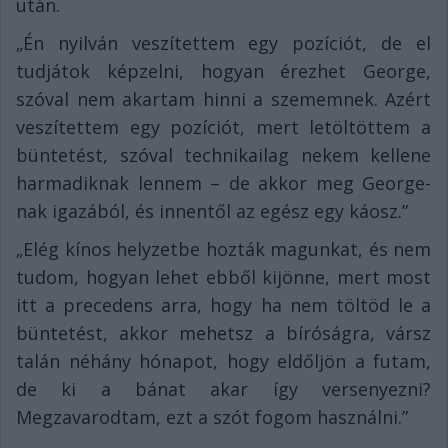
után.
„Én nyilván veszítettem egy pozíciót, de el
tudjátok képzelni, hogyan érezhet George,
szóval nem akartam hinni a szememnek. Azért
veszítettem egy pozíciót, mert letöltöttem a
büntetést, szóval technikailag nekem kellene
harmadiknak lennem – de akkor meg George-
nak igazából, és innentől az egész egy káosz.”
„Elég kínos helyzetbe hozták magunkat, és nem
tudom, hogyan lehet ebből kijönne, mert most
itt a precedens arra, hogy ha nem töltöd le a
büntetést, akkor mehetsz a bíróságra, vársz
talán néhány hónapot, hogy eldőljön a futam,
de ki a bánat akar így versenyezni?
Megzavarodtam, ezt a szót fogom használni.”