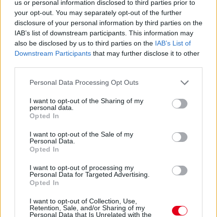
us or personal information disclosed to third parties prior to
your opt-out. You may separately opt-out of the further
disclosure of your personal information by third parties on the
IAB’s list of downstream participants. This information may
also be disclosed by us to third parties on the
IAB’s List of
Downstream Participants
that may further disclose it to other
third parties.
Please note that this website/app uses one or more Google
Personal Data Processing Opt Outs
services and may gather and store information including but
not limited to your visit or usage behaviour. You may click to
I want to opt-out of the Sharing of my
personal data.
grant or deny consent to Google and its third-party tags to
Opted In
use your data for below specified purposes in below Google
consent section.
I want to opt-out of the Sale of my
13 órája
Personal Data.
Opted In
Eljegyezte kedvesét George Russell
I want to opt-out of processing my
Personal Data for Targeted Advertising.
Opted In
I want to opt-out of Collection, Use,
Retention, Sale, and/or Sharing of my
Personal Data that Is Unrelated with the