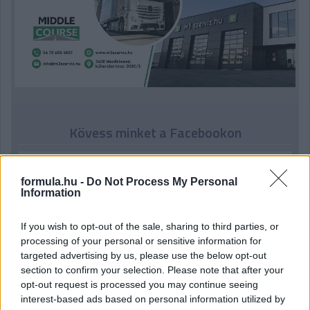
Kövess minket a Facebookon
formula.hu -
Do Not Process My Personal
Information
Parc Fermé
If you wish to opt-out of the sale, sharing to third parties, or
processing of your personal or sensitive information for
2 órája
targeted advertising by us, please use the below opt-out
section to confirm your selection. Please note that after your
IndyCar: Palou nyert Portlandben, már 100 pont fölött az
opt-out request is processed you may continue seeing
előnye
interest-based ads based on personal information utilized by