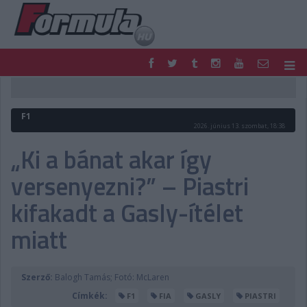
F1
PARC FERMÉ
FORMULA
MOTOR
F1
NEMZETKÖZI
HAZAI
2026. június 13. szombat, 18:38
RETRO
EGYÉB
„Ki a bánat akar így
PODCAST
SHOP
versenyezni?” – Piastri
LIVE
TIPPJÁTÉK
DIGITÁLIS MAGAZIN
PONTÁLLÁSOK
kifakadt a Gasly-ítélet
VERSENYNAPTÁRAK
miatt
Szerző:
Balogh Tamás; Fotó: McLaren
Címkék:
F1
FIA
GASLY
PIASTRI