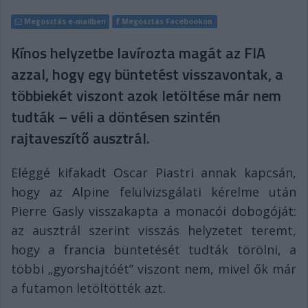
Megosztás e-mailben
Megosztás Facebookon
Kínos helyzetbe lavírozta magát az FIA
azzal, hogy egy büntetést visszavontak, a
többiekét viszont azok letöltése már nem
tudták – véli a döntésen szintén
rajtaveszítő ausztrál.
Eléggé kifakadt Oscar Piastri annak kapcsán,
hogy az Alpine felülvizsgálati kérelme után
Pierre Gasly visszakapta a monacói dobogóját:
az ausztrál szerint visszás helyzetet teremt,
hogy a francia büntetését tudták törölni, a
többi „gyorshajtóét” viszont nem, mivel ők már
a futamon letöltötték azt.