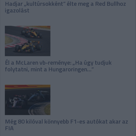
Hadjar „kultúrsokként” élte meg a Red Bullhoz
igazolást
Él a McLaren vb-reménye: „Ha úgy tudjuk
folytatni, mint a Hungaroringen…”
Még 80 kilóval könnyebb F1-es autókat akar az
FIA