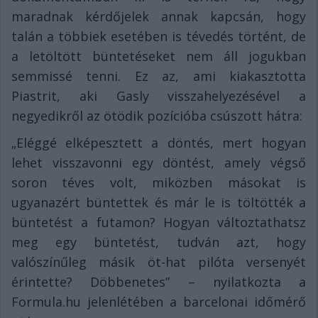
maradnak kérdőjelek annak kapcsán, hogy
talán a többiek esetében is tévedés történt, de
a letöltött büntetéseket nem áll jogukban
semmissé tenni. Ez az, ami kiakasztotta
Piastrit, aki Gasly visszahelyezésével a
negyedikről az ötödik pozícióba csúszott hátra:
„Eléggé elképesztett a döntés, mert hogyan
lehet visszavonni egy döntést, amely végső
soron téves volt, miközben másokat is
ugyanazért büntettek és már le is töltötték a
büntetést a futamon? Hogyan változtathatsz
meg egy büntetést, tudván azt, hogy
valószínűleg másik öt-hat pilóta versenyét
érintette? Döbbenetes” – nyilatkozta a
Formula.hu jelenlétében a barcelonai időmérő