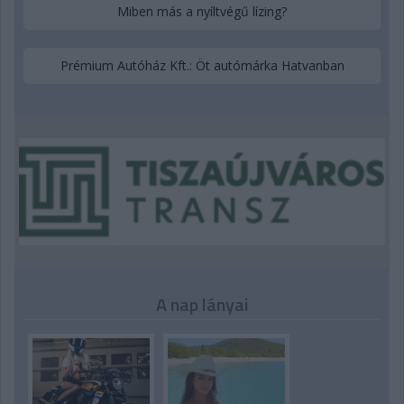
Miben más a nyíltvégű lízing?
Prémium Autóház Kft.: Öt autómárka Hatvanban
A nap lányai