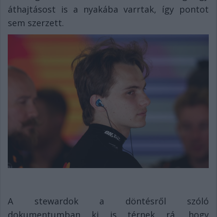
áthajtásost is a nyakába varrtak, így pontot
sem szerzett.
A stewardok a döntésről szóló
dokumentumban ki is térnek rá, hogy