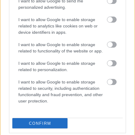
I want to allow Google to send me
personalized advertising.
I want to allow Google to enable storage
related to analytics like cookies on web or
device identifiers in apps.
I want to allow Google to enable storage
related to functionality of the website or app.
I want to allow Google to enable storage
1 napja
related to personalization.
Megvan, mikor kezdődik az F1-es Bahreini Nagydíj
I want to allow Google to enable storage
Malajziában
related to security, including authentication
functionality and fraud prevention, and other
user protection.
CONFIRM