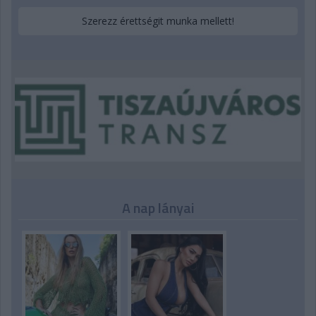
Szerezz érettségit munka mellett!
A nap lányai