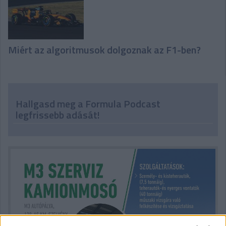
Miért az algoritmusok dolgoznak az F1-ben?
Hallgasd meg a Formula Podcast
legfrissebb adását!