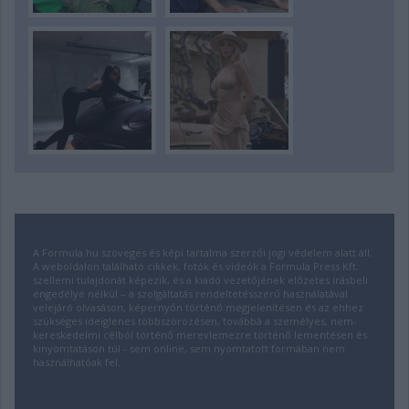
A Formula.hu szöveges és képi tartalma szerzői jogi védelem alatt áll.
A weboldalon található cikkek, fotók és videók a Formula Press Kft.
szellemi tulajdonát képezik, és a kiadó vezetőjének előzetes írásbeli
engedélye nélkül – a szolgáltatás rendeltetésszerű használatával
velejáró olvasáson, képernyőn történő megjelenítésen és az ehhez
szükséges ideiglenes többszörözésen, továbbá a személyes, nem-
kereskedelmi célból történő merevlemezre történő lementésen és
kinyomtatáson túl - sem online, sem nyomtatott formában nem
használhatóak fel.