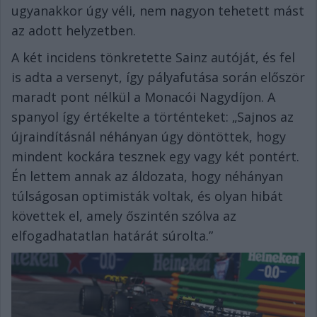
ugyanakkor úgy véli, nem nagyon tehetett mást
az adott helyzetben.
A két incidens tönkretette Sainz autóját, és fel
is adta a versenyt, így pályafutása során először
maradt pont nélkül a Monacói Nagydíjon. A
spanyol így értékelte a történteket: „Sajnos az
újraindításnál néhányan úgy döntöttek, hogy
mindent kockára tesznek egy vagy két pontért.
Én lettem annak az áldozata, hogy néhányan
túlságosan optimisták voltak, és olyan hibát
követtek el, amely őszintén szólva az
elfogadhatatlan határát súrolta.”