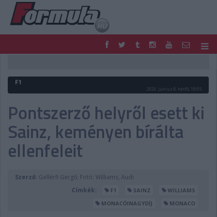
F1
PARC FERMÉ
FORMULA
MOTOR
F1
NEMZETKÖZI
HAZAI
2026. június 8. hétfő, 18:05
RETRO
EGYÉB
Pontszerző helyről esett ki
PODCAST
SHOP
Sainz, keményen bírálta
LIVE
TIPPJÁTÉK
DIGITÁLIS MAGAZIN
PONTÁLLÁSOK
ellenfeleit
VERSENYNAPTÁRAK
Szerző:
Gellérfi Gergő; Fotó: Williams, Audi
Címkék:
F1
SAINZ
WILLIAMS
MONACÓINAGYDÍJ
MONACO