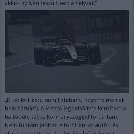
akkor nyilván feszült lesz a helyzet.”
„Ki kellett kerülnöm Estebant, hogy ne menjek
bele hátulról. A lehető legbelső ívre kerültem a
hajtűben, teljes kormányszöggel fordultam.
Nem tudtam jobban elfordítani az autót, és
eltűnni sem tudok. Carlos kívülről érkezett,