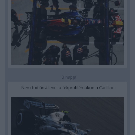
3 napja
Nem tud úrrá lenni a fékproblémákon a Cadillac