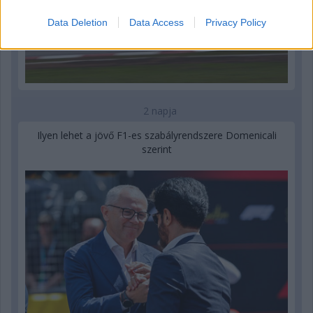
Data Deletion
Data Access
Privacy Policy
2 napja
Ilyen lehet a jövő F1-es szabályrendszere Domenicali
szerint