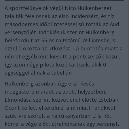
A sportfelügyelők végül Nico Hülkenberget
találták felelősnek az első incidensért, és tíz
másodperces időbüntetéssel sújtották az Audi
versenyzőjét. Indoklásuk szerint Hülkenberg
belefordult az 55-ös rajtszámú Williamsbe, s
ezzel ő okozta az ütközést – a büntetés miatt a
német egyébként kiesett a pontszerzők közül,
így azon négy pilóta közé tartozik, akik 0
egységgel állnak a tabellán.
Hülkenberg azonban úgy érzi, kevés
mozgástere maradt az adott helyzetben.
Elmondása szerint közvetlenül előtte Esteban
Ocont kellett elkerülnie, ami miatt rendkívül
szűk ívre szorult a hajtűkanyarban: „Ha hét
körrel a vége előtt újraindítanak egy versenyt,