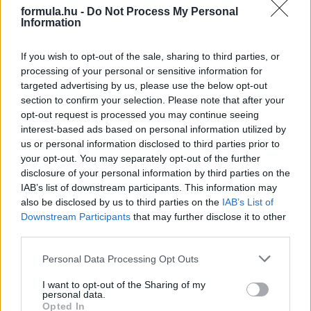
formula.hu -
Do Not Process My Personal
Information
If you wish to opt-out of the sale, sharing to third parties, or
processing of your personal or sensitive information for
targeted advertising by us, please use the below opt-out
section to confirm your selection. Please note that after your
opt-out request is processed you may continue seeing
interest-based ads based on personal information utilized by
Kövess minket a Facebookon
us or personal information disclosed to third parties prior to
your opt-out. You may separately opt-out of the further
disclosure of your personal information by third parties on the
IAB’s list of downstream participants. This information may
also be disclosed by us to third parties on the
IAB’s List of
Downstream Participants
that may further disclose it to other
Parc Fermé
third parties.
Please note that this website/app uses one or more Google
Personal Data Processing Opt Outs
10 órája
services and may gather and store information including but
Montoya szerint Antonelli kedvessége sem segít
not limited to your visit or usage behaviour. You may click to
I want to opt-out of the Sharing of my
personal data.
Russellen
grant or deny consent to Google and its third-party tags to
Opted In