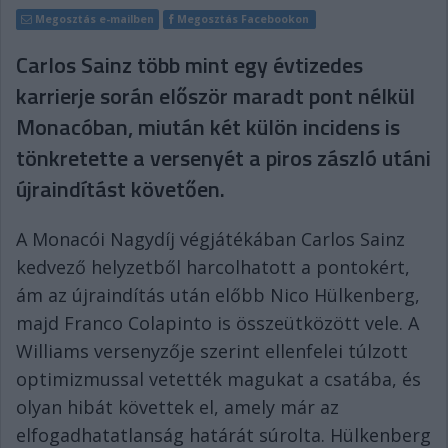
Megosztás e-mailben
Megosztás Facebookon
Carlos Sainz több mint egy évtizedes
karrierje során először maradt pont nélkül
Monacóban, miután két külön incidens is
tönkretette a versenyét a piros zászló utáni
újraindítást követően.
A Monacói Nagydíj végjátékában Carlos Sainz
kedvező helyzetből harcolhatott a pontokért,
ám az újraindítás után előbb Nico Hülkenberg,
majd Franco Colapinto is összeütközött vele. A
Williams versenyzője szerint ellenfelei túlzott
optimizmussal vetették magukat a csatába, és
olyan hibát követtek el, amely már az
elfogadhatatlanság határát súrolta. Hülkenberg