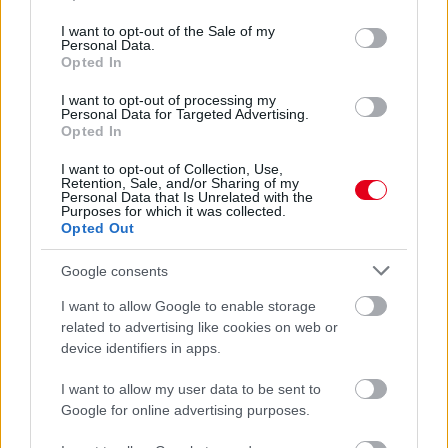
use your data for below specified purposes in below Google
consent section.
I want to opt-out of the Sale of my
Personal Data.
Opted In
I want to opt-out of processing my
Personal Data for Targeted Advertising.
Opted In
I want to opt-out of Collection, Use,
Retention, Sale, and/or Sharing of my
Personal Data that Is Unrelated with the
Purposes for which it was collected.
Opted Out
Google consents
1 napja
I want to allow Google to enable storage
related to advertising like cookies on web or
Hakkinen megtartaná a Norris-Piastri párost a
device identifiers in apps.
McLarennél, nem borítaná fel Verstappenért
I want to allow my user data to be sent to
Google for online advertising purposes.