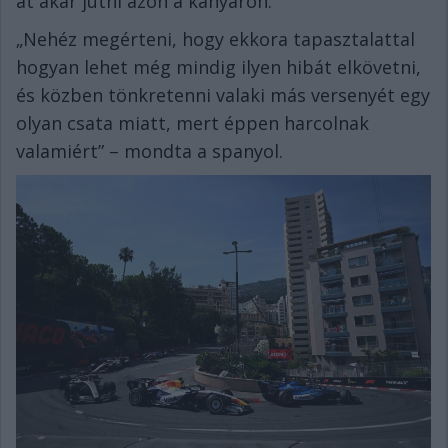
át akar jutni azon a kanyaron.”
„Nehéz megérteni, hogy ekkora tapasztalattal
hogyan lehet még mindig ilyen hibát elkövetni,
és közben tönkretenni valaki más versenyét egy
olyan csata miatt, mert éppen harcolnak
valamiért” – mondta a spanyol.