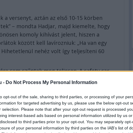
k a versenyt, aztán az első 10-15 körben
tek” – mondta Hadjar, majd kiemelte, hogy
önösen komoly kihívást jelent, hiszen a
látok között kell lavírozniuk: „Ha van egy
Hihetetlenül nehéz volt így teljesíteni 60
ére sem szűntek meg teljesen. A safety car
nnyal kellett megküzdenie: „Még a végén, az
u -
Do Not Process My Personal Information
autóból. Soha nem kellett még ennyire támadnom
to opt-out of the sale, sharing to third parties, or processing of your per
formation for targeted advertising by us, please use the below opt-out s
r selection. Please note that after your opt-out request is processed y
eing interest-based ads based on personal information utilized by us or
disclosed to third parties prior to your opt-out. You may separately opt-
losure of your personal information by third parties on the IAB’s list of