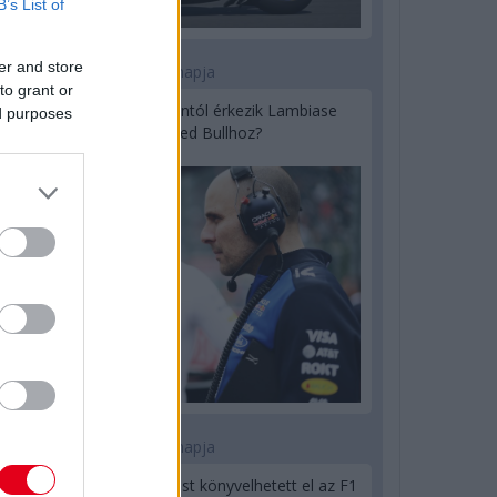
B’s List of
er and store
1 napja
to grant or
Sajtó: Az Aston Martintól érkezik Lambiase
ed purposes
utódja a Red Bullhoz?
1 napja
Óriási bevétel-visszaesést könyvelhetett el az F1