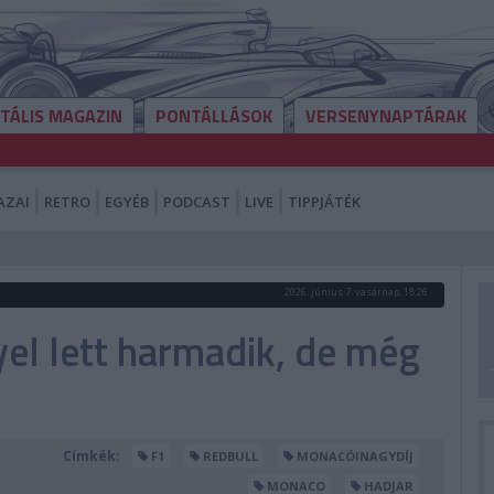
ITÁLIS MAGAZIN
PONTÁLLÁSOK
VERSENYNAPTÁRAK
AZAI
RETRO
EGYÉB
PODCAST
LIVE
TIPPJÁTÉK
2026. június 7. vasárnap, 18:26
yel lett harmadik, de még
Címkék:
F1
REDBULL
MONACÓINAGYDÍJ
MONACO
HADJAR