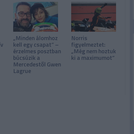
„Minden álomhoz
Norris
ív
kell egy csapat” –
figyelmeztet:
érzelmes posztban
„Még nem hoztuk
búcsúzik a
ki a maximumot”
Mercedestől Gwen
Lagrue