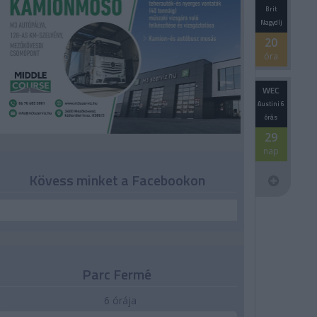
Brit
Nagydíj
20
óra
WEC
Austini 6
órás
29
nap
Kövess minket a Facebookon
Parc Fermé
6 órája