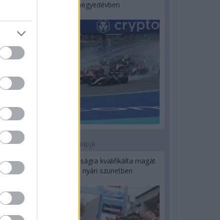
a második negyedévben
1 napja
Kerékpáros világbajnokságra kvalifikálta magát
Bottas az F1-es nyári szünetben