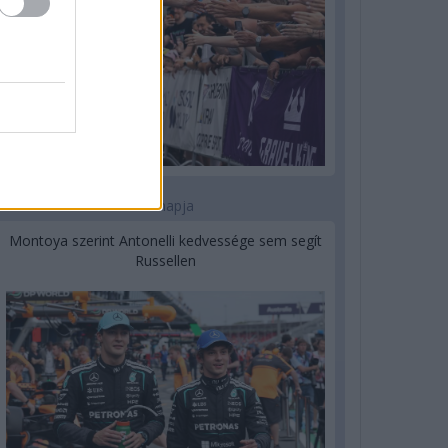
2 napja
Montoya szerint Antonelli kedvessége sem segít
Russellen