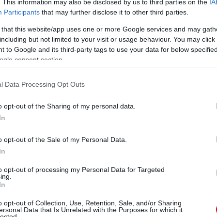
. This information may also be disclosed by us to third parties on the
IA
Participants
that may further disclose it to other third parties.
 that this website/app uses one or more Google services and may gath
including but not limited to your visit or usage behaviour. You may click 
 to Google and its third-party tags to use your data for below specifi
ogle consent section.
l Data Processing Opt Outs
o opt-out of the Sharing of my personal data.
In
o opt-out of the Sale of my Personal Data.
In
to opt-out of processing my Personal Data for Targeted
ing.
In
 hétvége kifejezetten rosszul kezdődött
o opt-out of Collection, Use, Retention, Sale, and/or Sharing
ersonal Data that Is Unrelated with the Purposes for which it
lected.