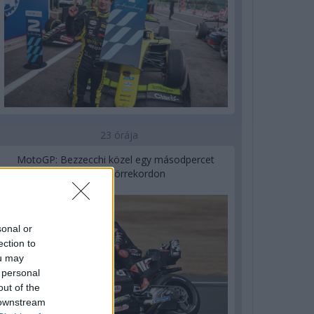
23 órája
MotoGP: Bezzecchi közel egy másodpercet
javított a körrekordon
sonal or
ection to
ou may
 personal
out of the
 downstream