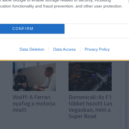
cation functionality and fraud prevention, and other user protection.
CONFIRM
n
Data Deletion
Data Access
Privacy Policy
Wolff: A Ferrari
Domenicali: Az F1
nyafog a motorja
többet hozott Las
miatt
Vegasban, mint a
Super Bowl