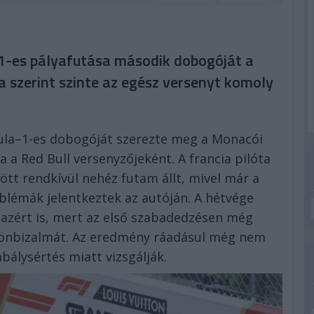
1-es pályafutása második dobogóját a
 szerint szinte az egész versenyt komoly
ula–1-es dobogóját szerezte meg a Monacói
 a Red Bull versenyzőjeként. A francia pilóta
tt rendkívül nehéz futam állt, mivel már a
blémák jelentkeztek az autóján. A hétvége
zért is, mert az első szabadedzésen még
z önbizalmát. Az eredmény ráadásul még nem
bálysértés miatt vizsgálják.