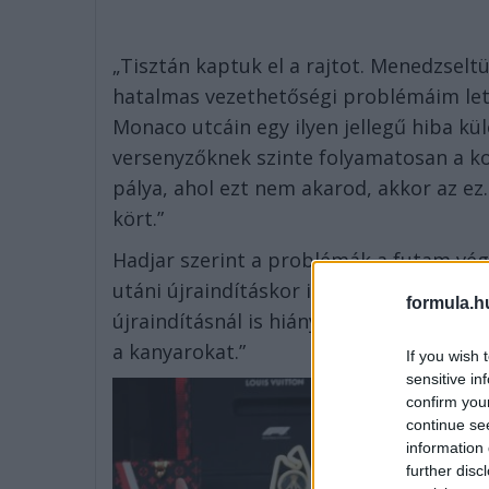
„Tisztán kaptuk el a rajtot. Menedzseltü
hatalmas vezethetőségi problémáim let
Monaco utcáin egy ilyen jellegű hiba kül
versenyzőknek szinte folyamatosan a kor
pálya, ahol ezt nem akarod, akkor az ez. 
kört.”
Hadjar szerint a problémák a futam vég
utáni újraindításkor is teljesítményhiá
formula.h
újraindításnál is hiányzott az erő az 
a kanyarokat.”
If you wish 
sensitive in
confirm you
continue se
information 
further disc