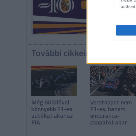
authenti
További cikkeink a témába
Még 80 kilóval
Verstappen nem
könnyebb F1-es
F1-es, hanem
autókat akar az
endurance-
FIA
csapatot akar