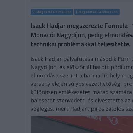
Megosztás e-mailben
Megosztás Facebookon
Isack Hadjar megszerezte Formula–
Monacói Nagydíjon, pedig elmondása
technikai problémákkal teljesítette.
Isack Hadjar pályafutása második Form
Nagydíjon, és először állhatott pódiumra
elmondása szerint a harmadik hely mögö
verseny elején súlyos vezethetőségi pro
különösen emlékezetes marad számára a
balesetet szenvedett, és elvesztette a
végleges, mert Hadjart piros zászlós sza