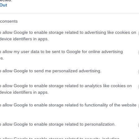
tet szenvedett, ami jelentősen megtépázta az
Out
nnak fényében, hogyan kezdődött az első
oz, hogy visszakapaszkodjak, de sikerült.”
consents
yelőre még nem tekinthető véglegesnek, a
o allow Google to enable storage related to advertising like cookies on
vizsgálatot indítottak Hadjar ellen egy
evice identifiers in apps.
s miatt, melyet a csapat követett el.
o allow my user data to be sent to Google for online advertising
etést kap, elveszítheti a dobogós helyezést,
s.
lőre a harmadik pozícióba.
to allow Google to send me personalized advertising.
eted az alábbi gombokkal:
o allow Google to enable storage related to analytics like cookies on
evice identifiers in apps.
o allow Google to enable storage related to functionality of the website
o allow Google to enable storage related to personalization.
o allow Google to enable storage related to security, including