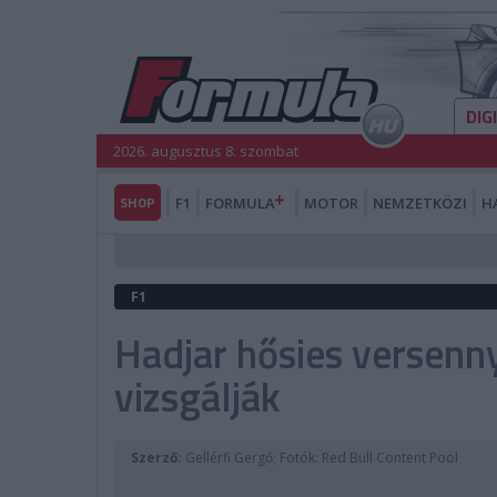
DIG
2026. augusztus 8. szombat
SHOP
F1
FORMULA
MOTOR
NEMZETKÖZI
H
F1
Hadjar hősies versenn
vizsgálják
Szerző:
Gellérfi Gergő; Fotók: Red Bull Content Pool