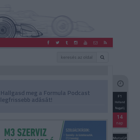
Hallgasd meg a Formula Podcast
F1
legfrissebb adását!
Holland
Nagydíj
14
nap
MotoGP