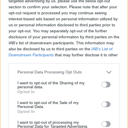
targeted advertising by us, please use the below opt-out
section to confirm your selection. Please note that after your
opt-out request is processed you may continue seeing
1 napja
interest-based ads based on personal information utilized by
us or personal information disclosed to third parties prior to
Hakkinen megtartaná a Norris-Piastri párost a
your opt-out. You may separately opt-out of the further
McLarennél, nem borítaná fel Verstappenért
disclosure of your personal information by third parties on the
IAB’s list of downstream participants. This information may
also be disclosed by us to third parties on the
IAB’s List of
Downstream Participants
that may further disclose it to other
third parties.
Please note that this website/app uses one or more Google
Personal Data Processing Opt Outs
services and may gather and store information including but
not limited to your visit or usage behaviour. You may click to
I want to opt-out of the Sharing of my
personal data.
grant or deny consent to Google and its third-party tags to
Opted In
use your data for below specified purposes in below Google
consent section.
I want to opt-out of the Sale of my
Personal Data.
Opted In
I want to opt-out of processing my
1 napja
Personal Data for Targeted Advertising.