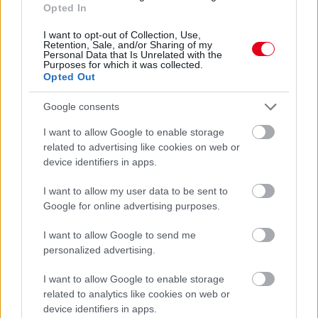
Opted In
Megvan, mikor kezdődik az F1-es Bahreini Nagydíj
Malajziában
I want to opt-out of Collection, Use,
Retention, Sale, and/or Sharing of my
Personal Data that Is Unrelated with the
Purposes for which it was collected.
Opted Out
Google consents
I want to allow Google to enable storage
related to advertising like cookies on web or
device identifiers in apps.
I want to allow my user data to be sent to
Google for online advertising purposes.
I want to allow Google to send me
personalized advertising.
2 napja
I want to allow Google to enable storage
Ilyen lehet a jövő F1-es szabályrendszere Domenicali
related to analytics like cookies on web or
szerint
device identifiers in apps.