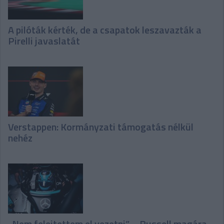
A pilóták kérték, de a csapatok leszavazták a
Pirelli javaslatát
Verstappen: Kormányzati támogatás nélkül
nehéz
„Nem felejtettem el vezetni” – Russell magára