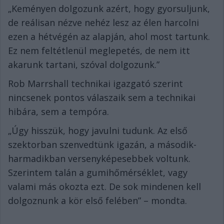
„Keményen dolgozunk azért, hogy gyorsuljunk,
de reálisan nézve nehéz lesz az élen harcolni
ezen a hétvégén az alapján, ahol most tartunk.
Ez nem feltétlenül meglepetés, de nem itt
akarunk tartani, szóval dolgozunk.”
Rob Marrshall technikai igazgató szerint
nincsenek pontos válaszaik sem a technikai
hibára, sem a tempóra.
„Úgy hisszük, hogy javulni tudunk. Az első
szektorban szenvedtünk igazán, a második-
harmadikban versenyképesebbek voltunk.
Szerintem talán a gumihőmérséklet, vagy
valami más okozta ezt. De sok mindenen kell
dolgoznunk a kör első felében” – mondta.