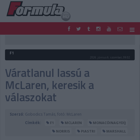
F1
PARC FERMÉ
FORMULA
MOTOR
F1
NEMZETKÖZI
HAZAI
2026. június 6. szombat, 09:02
RETRO
EGYÉB
Váratlanul lassú a
PODCAST
SHOP
McLaren, keresik a
LIVE
TIPPJÁTÉK
DIGITÁLIS MAGAZIN
PONTÁLLÁSOK
válaszokat
VERSENYNAPTÁRAK
Szerző:
Gobodics Tamás, fotó: McLaren
Címkék:
F1
MCLAREN
MONACÓINAGYDÍJ
NORRIS
PIASTRI
MARSHALL