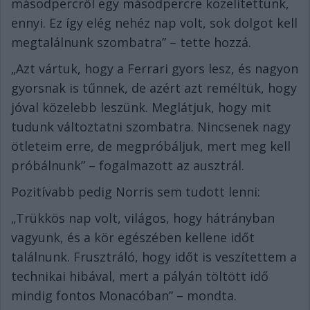
másodpercről egy másodpercre közelítettünk,
ennyi. Ez így elég nehéz nap volt, sok dolgot kell
megtalálnunk szombatra” – tette hozzá.
„Azt vártuk, hogy a Ferrari gyors lesz, és nagyon
gyorsnak is tűnnek, de azért azt reméltük, hogy
jóval közelebb leszünk. Meglátjuk, hogy mit
tudunk változtatni szombatra. Nincsenek nagy
ötleteim erre, de megpróbáljuk, mert meg kell
próbálnunk” – fogalmazott az ausztrál.
Pozitívabb pedig Norris sem tudott lenni:
„Trükkös nap volt, világos, hogy hátrányban
vagyunk, és a kör egészében kellene időt
találnunk. Frusztráló, hogy időt is veszítettem a
technikai hibával, mert a pályán töltött idő
mindig fontos Monacóban” – mondta.