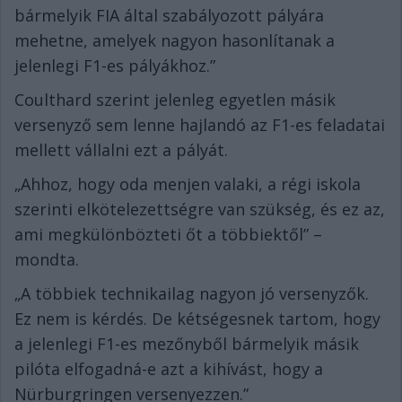
bármelyik FIA által szabályozott pályára
mehetne, amelyek nagyon hasonlítanak a
jelenlegi F1-es pályákhoz.”
Coulthard szerint jelenleg egyetlen másik
versenyző sem lenne hajlandó az F1-es feladatai
mellett vállalni ezt a pályát.
„Ahhoz, hogy oda menjen valaki, a régi iskola
szerinti elkötelezettségre van szükség, és ez az,
ami megkülönbözteti őt a többiektől” –
mondta.
„A többiek technikailag nagyon jó versenyzők.
Ez nem is kérdés. De kétségesnek tartom, hogy
a jelenlegi F1-es mezőnyből bármelyik másik
pilóta elfogadná-e azt a kihívást, hogy a
Nürburgringen versenyezzen.”