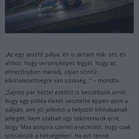
„Az egy ijesztő pálya, én is jártam már ott, és
ahhoz, hogy versenyképes legyél, hogy az
élmezőnyben maradj, olyan szintű
elkötelezettségre van szükség...” – mondta.
„Sajnos pár héttel ezelőtt is beszéltünk arról,
hogy egy pilóta életét vesztette éppen azon a
pályán, ami jól jellemzi a helyszín kihívásainak
jellegét. Nem szabad úgy tekintenünk erre,
hogy ’Max annyira szereti a vezetést, hogy csak
szórakozik a hétvégéken’. Ha ezt tenné,