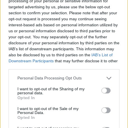
processing of your personal or sensitive information for
targeted advertising by us, please use the below opt-out
section to confirm your selection. Please note that after your
1 napja
opt-out request is processed you may continue seeing
interest-based ads based on personal information utilized by
Hakkinen megtartaná a Norris-Piastri párost a
us or personal information disclosed to third parties prior to
McLarennél, nem borítaná fel Verstappenért
your opt-out. You may separately opt-out of the further
disclosure of your personal information by third parties on the
IAB’s list of downstream participants. This information may
also be disclosed by us to third parties on the
IAB’s List of
Downstream Participants
that may further disclose it to other
third parties.
Please note that this website/app uses one or more Google
Personal Data Processing Opt Outs
services and may gather and store information including but
not limited to your visit or usage behaviour. You may click to
I want to opt-out of the Sharing of my
personal data.
grant or deny consent to Google and its third-party tags to
Opted In
use your data for below specified purposes in below Google
consent section.
I want to opt-out of the Sale of my
Personal Data.
Opted In
1 napja