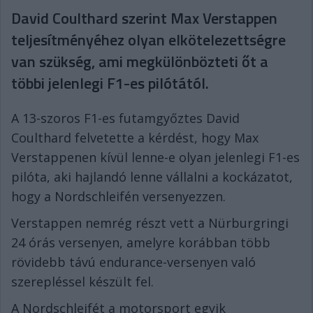
David Coulthard szerint Max Verstappen
teljesítményéhez olyan elkötelezettségre
van szükség, ami megkülönbözteti őt a
többi jelenlegi F1-es pilótától.
A 13-szoros F1-es futamgyőztes David
Coulthard felvetette a kérdést, hogy Max
Verstappenen kívül lenne-e olyan jelenlegi F1-es
pilóta, aki hajlandó lenne vállalni a kockázatot,
hogy a Nordschleifén versenyezzen.
Verstappen nemrég részt vett a Nürburgringi
24 órás versenyen, amelyre korábban több
rövidebb távú endurance-versenyen való
szerepléssel készült fel.
A Nordschleifét a motorsport egyik