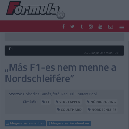
F1
PARC FERMÉ
FORMULA
MOTOR
F1
NEMZETKÖZI
HAZAI
2026. május 20. szerda, 12:41
RETRO
EGYÉB
„Más F1-es nem menne a
PODCAST
SHOP
Nordschleifére”
LIVE
TIPPJÁTÉK
DIGITÁLIS MAGAZIN
PONTÁLLÁSOK
VERSENYNAPTÁRAK
Szerző:
Gobodics Tamás, fotó: Red Bull Content Pool
Címkék:
F1
VERSTAPPEN
NÜRBURGRING
COULTHARD
NORDSCHLEIFE
Megosztás e-mailben
Megosztás Facebookon