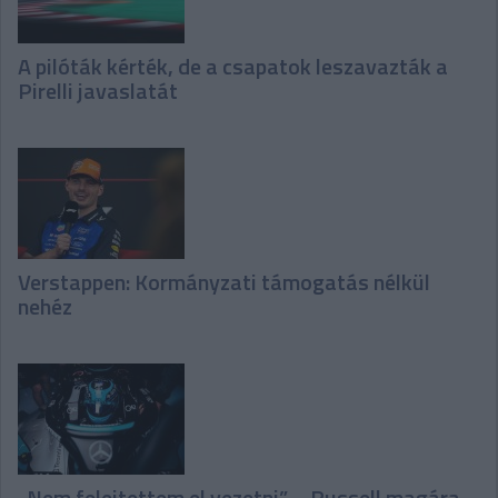
A pilóták kérték, de a csapatok leszavazták a
Pirelli javaslatát
Verstappen: Kormányzati támogatás nélkül
nehéz
„Nem felejtettem el vezetni” – Russell magára