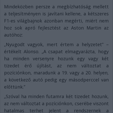
Mindeközben persze a megbízhatóság mellett
a teljesítményen is javítani kellene, a kétszeres
F1-es világbajnok azonban megérti, miért nem
hoz sok apró fejlesztést az Aston Martin az
autóhoz:
„Nyugodt vagyok, mert értem a helyzetet” –
értékelt Alonso. „A csapat elmagyarázta, hogy
ha minden versenyre hozunk egy vagy két
tizedet érő újítást, az nem változtat a
pozíciónkon, maradunk a 19. vagy a 20. helyen,
a következő autó pedig egy másodperccel van
előttünk.”
„Szóval ha minden futamra két tizedet hozunk,
az nem változtat a pozíciónkon, cserébe viszont
hatalmas terhet jelent a rendszernek a