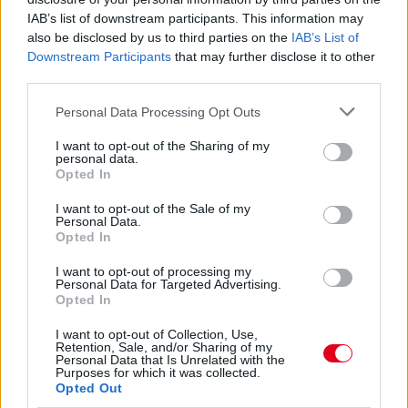
IAB’s list of downstream participants. This information may
also be disclosed by us to third parties on the
IAB’s List of
Downstream Participants
that may further disclose it to other
third parties.
Please note that this website/app uses one or more Google
Personal Data Processing Opt Outs
services and may gather and store information including but
not limited to your visit or usage behaviour. You may click to
I want to opt-out of the Sharing of my
personal data.
1 napja
grant or deny consent to Google and its third-party tags to
Opted In
use your data for below specified purposes in below Google
Ilyen lehet a jövő F1-es szabályrendszere Domenicali
consent section.
I want to opt-out of the Sale of my
szerint
Personal Data.
Opted In
I want to opt-out of processing my
Personal Data for Targeted Advertising.
Opted In
I want to opt-out of Collection, Use,
Retention, Sale, and/or Sharing of my
Personal Data that Is Unrelated with the
Purposes for which it was collected.
Opted Out