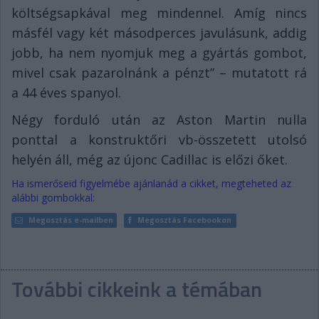
költségsapkával meg mindennel. Amíg nincs
másfél vagy két másodperces javulásunk, addig
jobb, ha nem nyomjuk meg a gyártás gombot,
mivel csak pazarolnánk a pénzt” – mutatott rá
a 44 éves spanyol.
Négy forduló után az Aston Martin nulla
ponttal a konstruktőri vb-összetett utolsó
helyén áll, még az újonc Cadillac is előzi őket.
Ha ismerőseid figyelmébe ajánlanád a cikket, megteheted az
alábbi gombokkal:
Megosztás e-mailben
Megosztás Facebookon
További cikkeink a témában