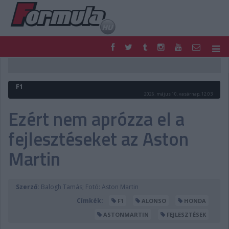
F1
PARC FERMÉ
FORMULA
MOTOR
F1
NEMZETKÖZI
HAZAI
2026. május 10. vasárnap, 12:03
RETRO
EGYÉB
Ezért nem aprózza el a
PODCAST
SHOP
fejlesztéseket az Aston
LIVE
TIPPJÁTÉK
DIGITÁLIS MAGAZIN
PONTÁLLÁSOK
Martin
VERSENYNAPTÁRAK
Szerző:
Balogh Tamás; Fotó: Aston Martin
Címkék:
F1
ALONSO
HONDA
ASTONMARTIN
FEJLESZTÉSEK