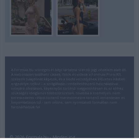
A Formula.hu szöveges és képi tartalma szerzői jogi védelem alatt áll.
A weboldalon található cikkek, fotók és videók a Formula Press Kft.
szellemi tulajdonát képezik, és a kiadó vezetőjének előzetes írásbeli
engedélye nélkül – a szolgáltatás rendeltetésszerű használatával
velejáró olvasáson, képernyőn történő megjelenítésen és az ehhez
szükséges ideiglenes többszörözésen, továbbá a személyes, nem-
kereskedelmi célból történő merevlemezre történő lementésen és
kinyomtatáson túl - sem online, sem nyomtatott formában nem
használhatóak fel.
© 2026 Formula.hu - Minden jog