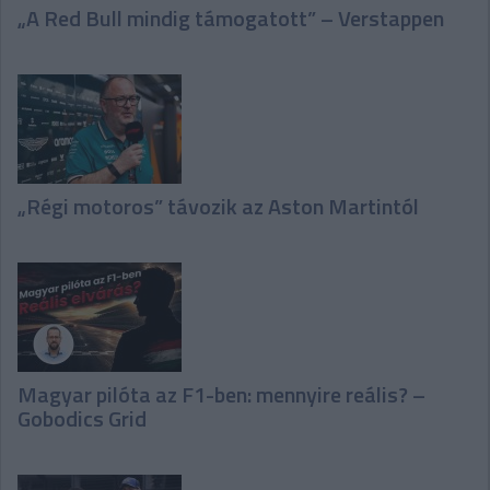
„A Red Bull mindig támogatott” – Verstappen
„Régi motoros” távozik az Aston Martintól
Magyar pilóta az F1-ben: mennyire reális? –
Gobodics Grid