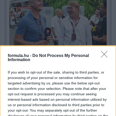
formula.hu -
Do Not Process My Personal
Information
15 órája
If you wish to opt-out of the sale, sharing to third parties, or
Megvan, mikor kezdődik az F1-es Bahreini Nagydíj
processing of your personal or sensitive information for
Malajziában
targeted advertising by us, please use the below opt-out
section to confirm your selection. Please note that after your
opt-out request is processed you may continue seeing
interest-based ads based on personal information utilized by
us or personal information disclosed to third parties prior to
your opt-out. You may separately opt-out of the further
disclosure of your personal information by third parties on the