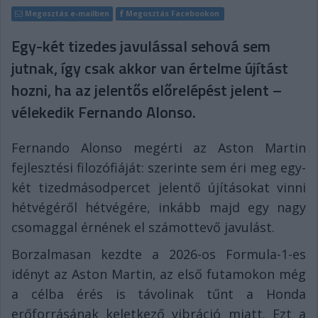
Megosztás e-mailben
Megosztás Facebookon
Egy-két tizedes javulással sehová sem
jutnak, így csak akkor van értelme újítást
hozni, ha az jelentős előrelépést jelent –
vélekedik Fernando Alonso.
Fernando Alonso megérti az Aston Martin
fejlesztési filozófiáját: szerinte sem éri meg egy-
két tizedmásodpercet jelentő újításokat vinni
hétvégéről hétvégére, inkább majd egy nagy
csomaggal érnének el számottevő javulást.
Borzalmasan kezdte a 2026-os Formula-1-es
idényt az Aston Martin, az első futamokon még
a célba érés is távolinak tűnt a Honda
erőforrásának keletkező vibráció miatt. Ezt a