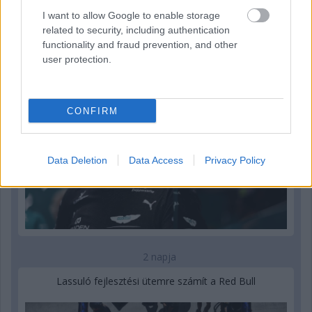
I want to allow Google to enable storage
Newey biztos benne, hogy Alonso marad az Aston
related to security, including authentication
Martinnál
functionality and fraud prevention, and other
user protection.
CONFIRM
Data Deletion
Data Access
Privacy Policy
2 napja
Lassuló fejlesztési ütemre számít a Red Bull