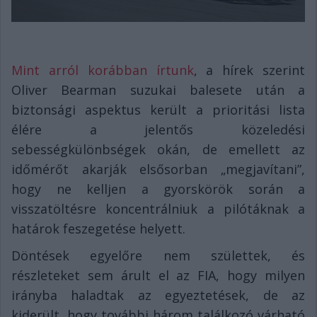
Mint arról korábban írtunk
, a hírek szerint
Oliver Bearman suzukai balesete után a
biztonsági aspektus került a prioritási lista
élére a jelentős közeledési
sebességkülönbségek okán, de emellett az
időmérőt akarják elsősorban „megjavítani”,
hogy ne kelljen a gyorskörök során a
visszatöltésre koncentrálniuk a pilótáknak a
határok feszegetése helyett.
Döntések egyelőre nem születtek, és
részleteket sem árult el az FIA, hogy milyen
irányba haladtak az egyeztetések, de az
kiderült, hogy további három találkozó várható