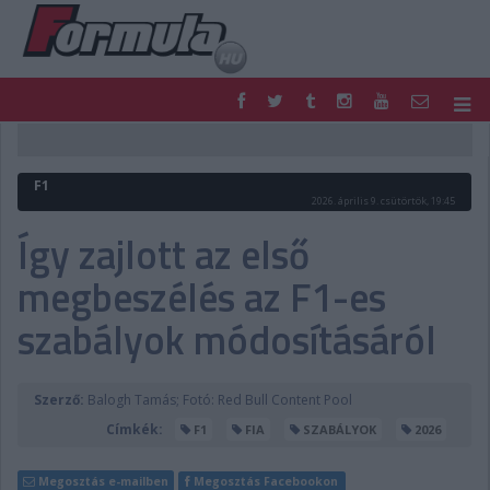
F1
PARC FERMÉ
FORMULA
MOTOR
F1
NEMZETKÖZI
HAZAI
2026. április 9. csütörtök, 19:45
RETRO
EGYÉB
Így zajlott az első
PODCAST
SHOP
megbeszélés az F1-es
LIVE
TIPPJÁTÉK
DIGITÁLIS MAGAZIN
PONTÁLLÁSOK
szabályok módosításáról
VERSENYNAPTÁRAK
Szerző:
Balogh Tamás; Fotó: Red Bull Content Pool
Címkék:
F1
FIA
SZABÁLYOK
2026
Megosztás e-mailben
Megosztás Facebookon