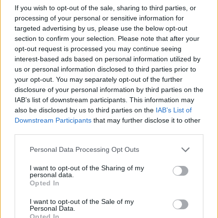
If you wish to opt-out of the sale, sharing to third parties, or
Kövess minket a Facebookon
processing of your personal or sensitive information for
targeted advertising by us, please use the below opt-out
section to confirm your selection. Please note that after your
opt-out request is processed you may continue seeing
interest-based ads based on personal information utilized by
us or personal information disclosed to third parties prior to
Parc Fermé
your opt-out. You may separately opt-out of the further
disclosure of your personal information by third parties on the
3 órája
IAB’s list of downstream participants. This information may
also be disclosed by us to third parties on the
IAB’s List of
MotoGP: Bezzecchi közel egy másodpercet javított a
Downstream Participants
that may further disclose it to other
körrekordon
third parties.
Please note that this website/app uses one or more Google
Personal Data Processing Opt Outs
services and may gather and store information including but
not limited to your visit or usage behaviour. You may click to
I want to opt-out of the Sharing of my
personal data.
grant or deny consent to Google and its third-party tags to
Opted In
use your data for below specified purposes in below Google
consent section.
I want to opt-out of the Sale of my
Personal Data.
Opted In