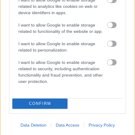
related to analytics like cookies on web or
8 órája
device identifiers in apps.
Óriási bevétel-visszaesést könyvelhetett el az F1 a
I want to allow Google to enable storage
második negyedévben
related to functionality of the website or app.
I want to allow Google to enable storage
related to personalization.
I want to allow Google to enable storage
related to security, including authentication
functionality and fraud prevention, and other
user protection.
CONFIRM
11 órája
Data Deletion
Data Access
Privacy Policy
Kerékpáros világbajnokságra kvalifikálta magát Bottas az