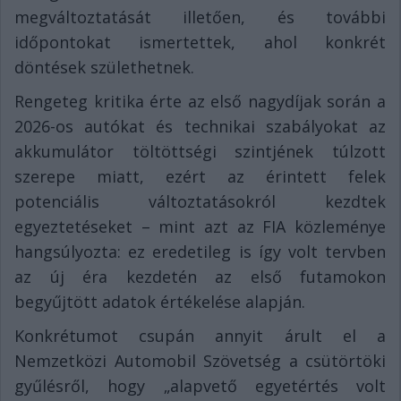
megváltoztatását illetően, és további
időpontokat ismertettek, ahol konkrét
döntések születhetnek.
Rengeteg kritika érte az első nagydíjak során a
2026-os autókat és technikai szabályokat az
akkumulátor töltöttségi szintjének túlzott
szerepe miatt, ezért az érintett felek
potenciális változtatásokról kezdtek
egyeztetéseket – mint azt az FIA közleménye
hangsúlyozta: ez eredetileg is így volt tervben
az új éra kezdetén az első futamokon
begyűjtött adatok értékelése alapján.
Konkrétumot csupán annyit árult el a
Nemzetközi Automobil Szövetség a csütörtöki
gyűlésről, hogy „alapvető egyetértés volt