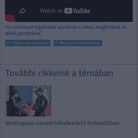
Ha ismerőseid figyelmébe ajánlanád a cikket, megteheted az
alábbi gombokkal:
Megosztás e-mailben
Megosztás Facebookon
További cikkeink a témában
Verstappen sosem kételkedett Antonelliben