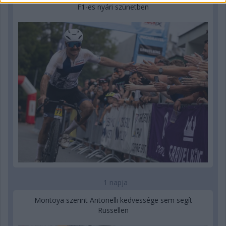
F1-es nyári szünetben
1 napja
Montoya szerint Antonelli kedvessége sem segít
Russellen