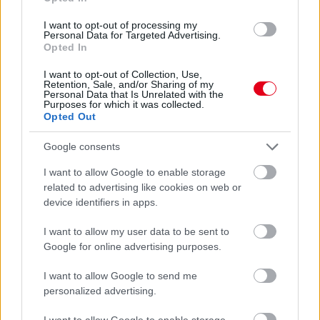
I want to opt-out of processing my
Personal Data for Targeted Advertising.
Opted In
3 órája
I want to opt-out of Collection, Use,
Retention, Sale, and/or Sharing of my
Personal Data that Is Unrelated with the
Sajtó: Az Aston Martintól érkezik Lambiase utódja a Red
Purposes for which it was collected.
Bullhoz?
Opted Out
Google consents
I want to allow Google to enable storage
related to advertising like cookies on web or
device identifiers in apps.
I want to allow my user data to be sent to
Google for online advertising purposes.
I want to allow Google to send me
personalized advertising.
I want to allow Google to enable storage