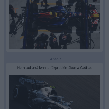
4 napja
Nem tud úrrá lenni a fékproblémákon a Cadillac