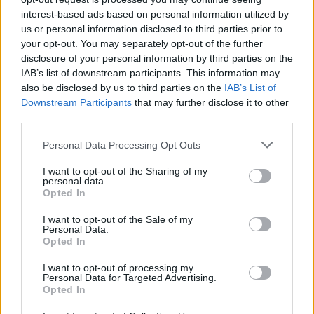
Parc Fermé
interest-based ads based on personal information utilized by
13 órája
us or personal information disclosed to third parties prior to
your opt-out. You may separately opt-out of the further
Montoya szerint Antonelli kedvessége sem segít
disclosure of your personal information by third parties on the
Russellen
IAB’s list of downstream participants. This information may
also be disclosed by us to third parties on the
IAB’s List of
Downstream Participants
that may further disclose it to other
third parties.
Please note that this website/app uses one or more Google
Personal Data Processing Opt Outs
services and may gather and store information including but
not limited to your visit or usage behaviour. You may click to
I want to opt-out of the Sharing of my
personal data.
grant or deny consent to Google and its third-party tags to
Opted In
use your data for below specified purposes in below Google
consent section.
I want to opt-out of the Sale of my
Personal Data.
Opted In
I want to opt-out of processing my
Personal Data for Targeted Advertising.
Opted In
1 napja