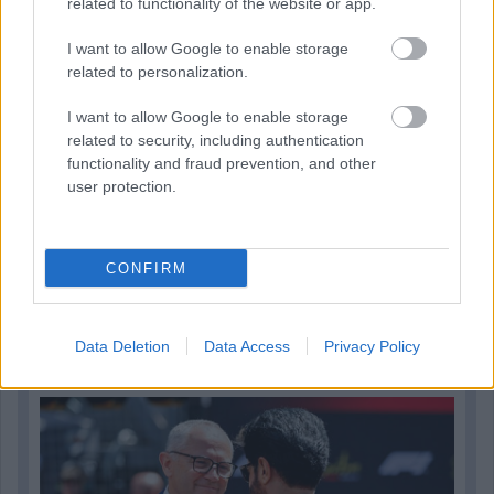
related to functionality of the website or app.
I want to allow Google to enable storage
related to personalization.
I want to allow Google to enable storage
related to security, including authentication
functionality and fraud prevention, and other
user protection.
CONFIRM
2 napja
Ilyen lehet a jövő F1-es szabályrendszere Domenicali
Data Deletion
Data Access
Privacy Policy
szerint