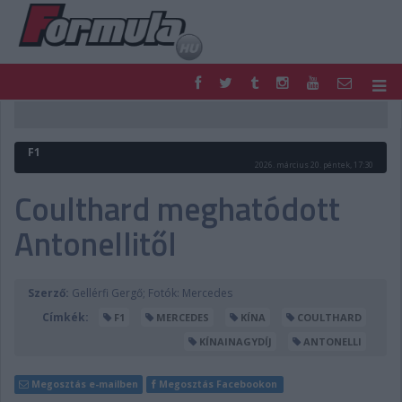
F1
PARC FERMÉ
FORMULA
MOTOR
F1
NEMZETKÖZI
HAZAI
2026. március 20. péntek, 17:30
RETRO
EGYÉB
Coulthard meghatódott
PODCAST
SHOP
Antonellitől
LIVE
TIPPJÁTÉK
DIGITÁLIS MAGAZIN
PONTÁLLÁSOK
VERSENYNAPTÁRAK
Szerző:
Gellérfi Gergő; Fotók: Mercedes
Címkék:
F1
MERCEDES
KÍNA
COULTHARD
KÍNAINAGYDÍJ
ANTONELLI
Megosztás e-mailben
Megosztás Facebookon