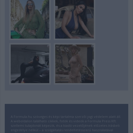
A Formula.hu szöveges és képi tartalma szerzői jogi védelem alatt áll.
A weboldalon található cikkek, fotók és videók a Formula Press Kft.
szellemi tulajdonát képezik, és a kiadó vezetőjének előzetes írásbeli
engedélye nélkül – a szolgáltatás rendeltetésszerű használatával