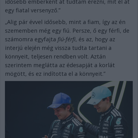
idősebb emberként át tudtam érezni, mit él át
egy fiatal versenyző.”
„Alig pár évvel idősebb, mint a fiam, így az én
szememben még egy fiú. Persze, ő egy férfi, de
számomra egyfajta
fiú-férfi
, és az, hogy az
interjú elején még vissza tudta tartani a
könnyeit, teljesen rendben volt. Aztán
szerintem meglátta az édesapját a korlát
mögött, és ez indította el a könnyeit.”