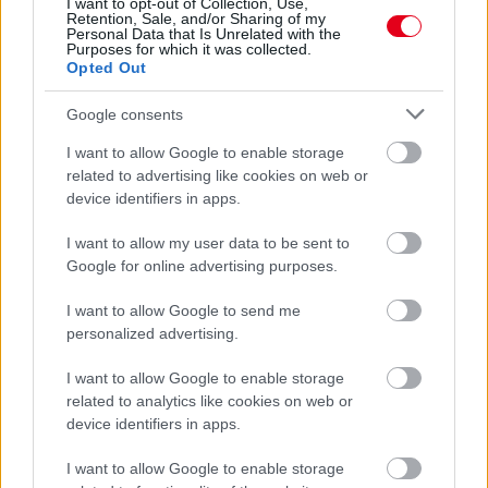
I want to opt-out of Collection, Use,
Hakkinen megtartaná a Norris-Piastri párost a
Retention, Sale, and/or Sharing of my
McLarennél, nem borítaná fel Verstappenért
Personal Data that Is Unrelated with the
Purposes for which it was collected.
Opted Out
Google consents
I want to allow Google to enable storage
related to advertising like cookies on web or
device identifiers in apps.
I want to allow my user data to be sent to
Google for online advertising purposes.
I want to allow Google to send me
personalized advertising.
1 napja
I want to allow Google to enable storage
related to analytics like cookies on web or
Megvan, mikor kezdődik az F1-es Bahreini Nagydíj
device identifiers in apps.
Malajziában
I want to allow Google to enable storage