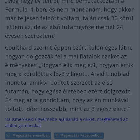
„Még négy év telt el, mire bemutatkoztam a
Formula–1-ben, és nem mondanám, hogy akkor
már teljesen felnőtt voltam, talán csak 30 körül
lettem az, de az első futamgyőzelmemet 24
évesen szereztem.”
Coulthard szerint éppen ezért különleges látni,
hogyan dolgozzák fel a mai fiatalok ezeket az
élményeket: „Hogyan élik meg ezt, hogyan értik
meg a körülöttük lévő világot… Arvid Lindblad
mondta, amikor pontot szerzett az első
futamán, hogy egész életében ezért dolgozott.
Én meg arra gondoltam, hogy az én munkával
töltött időm hosszabb, mint az ő egész élete.”
Ha ismerőseid figyelmébe ajánlanád a cikket, megteheted az
alábbi gombokkal:
Megosztás e-mailben
Megosztás Facebookon