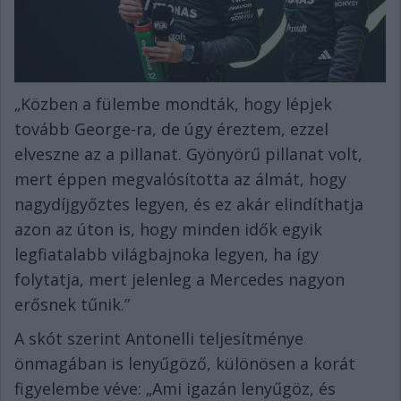
„Közben a fülembe mondták, hogy lépjek
tovább George-ra, de úgy éreztem, ezzel
elveszne az a pillanat. Gyönyörű pillanat volt,
mert éppen megvalósította az álmát, hogy
nagydíjgyőztes legyen, és ez akár elindíthatja
azon az úton is, hogy minden idők egyik
legfiatalabb világbajnoka legyen, ha így
folytatja, mert jelenleg a Mercedes nagyon
erősnek tűnik.”
A skót szerint Antonelli teljesítménye
önmagában is lenyűgöző, különösen a korát
figyelembe véve: „Ami igazán lenyűgöz, és