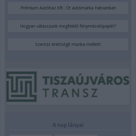
Prémium Autóház Kft.: Öt autómárka Hatvanban
Hogyan válasszunk megfelelő fénymásolópapírt?
Szerezz érettségit munka mellett!
A nap lányai