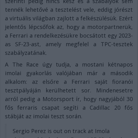
szerinti pedig nincs kész és a szabályok sem
tennék lehetővé a tesztelést vele, eddig jórészt
a virtuális világban zajlott a felkészülésük. Ezért
jelentős lépcsőfok az, hogy a motorpartnerük,
a Ferrari a rendelkezésükre bocsátott egy 2023-
as SF-23-ast, amely megfelel a TPC-tesztek
szabályzatának.
A The Race úgy tudja, a mostani kétnapos
imolai gyakorlás valójában már a második
alkalom: az elsőre a Ferrari saját fioranói
tesztpályáján kerülhetett sor. Mindenesetre
arról pedig a Motorsport ír, hogy nagyjából 30
fős ferraris csapat segíti a Cadillac 20 fős
stábját az imolai teszt során.
Sergio Perez is out on track at Imola