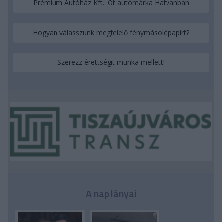
Prémium Autóház Kft.: Öt autómárka Hatvanban
Hogyan válasszunk megfelelő fénymásolópapírt?
Szerezz érettségit munka mellett!
A nap lányai