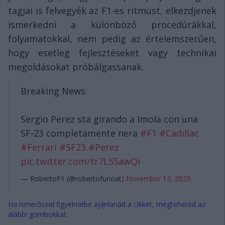
tagjai is felvegyék az F1-es ritmust, elkezdjenek
ismerkedni a különböző procedúrákkal,
folyamatokkal, nem pedig az értelemszerűen,
hogy esetleg fejlesztéseket vagy technikai
megoldásokat próbálgassanak.
Breaking News
Sergio Perez sta girando a Imola con una
SF-23 completamente nera
#F1
#Cadillac
#Ferrari
#SF23
#Perez
pic.twitter.com/tr7L55awQi
— RobertoF1 (@robertofunoat)
November 13, 2025
Ha ismerőseid figyelmébe ajánlanád a cikket, megteheted az
alábbi gombokkal: