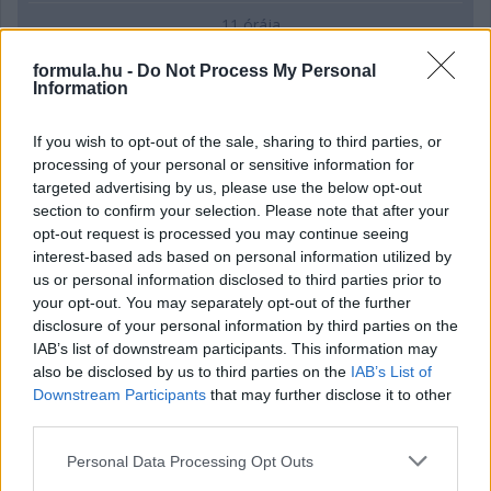
11 órája
Hakkinen megtartaná a Norris-Piastri párost a
formula.hu -
Do Not Process My Personal
McLarennél, nem borítaná fel Verstappenért
Information
If you wish to opt-out of the sale, sharing to third parties, or
processing of your personal or sensitive information for
targeted advertising by us, please use the below opt-out
section to confirm your selection. Please note that after your
opt-out request is processed you may continue seeing
interest-based ads based on personal information utilized by
us or personal information disclosed to third parties prior to
your opt-out. You may separately opt-out of the further
disclosure of your personal information by third parties on the
IAB’s list of downstream participants. This information may
also be disclosed by us to third parties on the
IAB’s List of
Downstream Participants
that may further disclose it to other
third parties.
17 órája
Please note that this website/app uses one or more Google
Personal Data Processing Opt Outs
Megvan, mikor kezdődik az F1-es Bahreini Nagydíj
services and may gather and store information including but