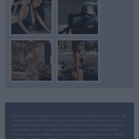
A Formula.hu szöveges és képi tartalma szerzői jogi védelem alatt áll.
A weboldalon található cikkek, fotók és videók a Formula Press Kft.
szellemi tulajdonát képezik, és a kiadó vezetőjének előzetes írásbeli
engedélye nélkül – a szolgáltatás rendeltetésszerű használatával
velejáró olvasáson, képernyőn történő megjelenítésen és az ehhez
szükséges ideiglenes többszörözésen, továbbá a személyes, nem-