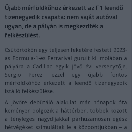
Újabb mérföldkőhöz érkezett az F1 leendő
tizenegyedik csapata: nem saját autóval
ugyan, de a pályán is megkezdték a
felkészülést.
Csütörtökön egy teljesen feketére festett 2023-
as Formula-1-es Ferrarival gurult ki Imolában a
pályára a Cadillac egyik jövő évi versenyzője,
Sergio Perez, ezzel egy újabb fontos
mérföldkőhöz érkezett a leendő tizenegyedik
istálló felkészülése.
A jövőre debütáló alakulat már hónapok óta
keményen dolgozik a háttérben, többek között
a tényleges nagydíjakkal párhuzamosan egész
hétvégéket szimuláltak le a központjukban – a