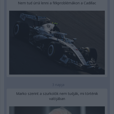
Nem tud úrrá lenni a fékproblémákon a Cadillac
3 napja
Marko szerint a szurkolók nem tudják, mi történik
valójában