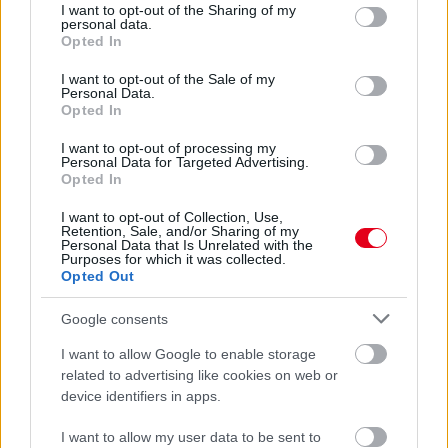
Malajziában
not limited to your visit or usage behaviour. You may click to
I want to opt-out of the Sharing of my
personal data.
grant or deny consent to Google and its third-party tags to
Opted In
use your data for below specified purposes in below Google
consent section.
I want to opt-out of the Sale of my
Personal Data.
Opted In
I want to opt-out of processing my
Personal Data for Targeted Advertising.
Opted In
I want to opt-out of Collection, Use,
Retention, Sale, and/or Sharing of my
Personal Data that Is Unrelated with the
Purposes for which it was collected.
Opted Out
Google consents
1 napja
I want to allow Google to enable storage
Ilyen lehet a jövő F1-es szabályrendszere Domenicali
related to advertising like cookies on web or
szerint
device identifiers in apps.
I want to allow my user data to be sent to