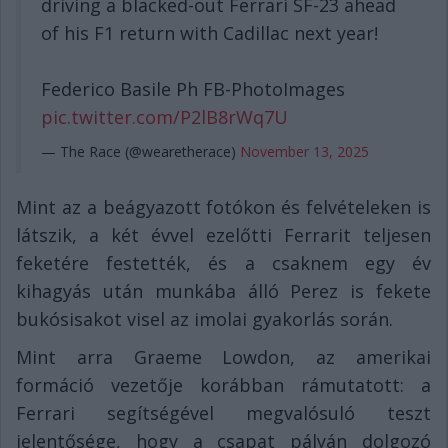
driving a blacked-out Ferrari SF-23 ahead
of his F1 return with Cadillac next year!
Federico Basile Ph FB-PhotoImages
pic.twitter.com/P2lB8rWq7U
— The Race (@wearetherace)
November 13, 2025
Mint az a beágyazott fotókon és felvételeken is
látszik, a két évvel ezelőtti Ferrarit teljesen
feketére festették, és a csaknem egy év
kihagyás után munkába álló Perez is fekete
bukósisakot visel az imolai gyakorlás során.
Mint arra Graeme Lowdon, az amerikai
formáció vezetője korábban rámutatott: a
Ferrari segítségével megvalósuló teszt
jelentősége, hogy a csapat pályán dolgozó