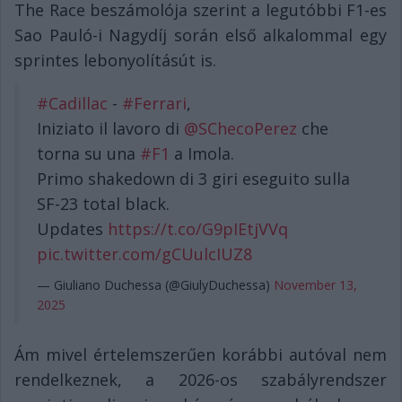
The Race beszámolója szerint a legutóbbi F1-es
Sao Pauló-i Nagydíj során első alkalommal egy
sprintes lebonyolításút is.
#Cadillac
-
#Ferrari
,
Iniziato il lavoro di
@SChecoPerez
che
torna su una
#F1
a Imola.
Primo shakedown di 3 giri eseguito sulla
SF-23 total black.
Updates
https://t.co/G9pIEtjVVq
pic.twitter.com/gCUulcIUZ8
— Giuliano Duchessa (@GiulyDuchessa)
November 13,
2025
Ám mivel értelemszerűen korábbi autóval nem
rendelkeznek, a 2026-os szabályrendszer