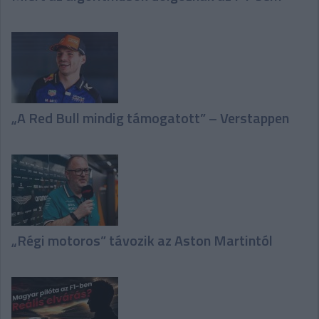
„A Red Bull mindig támogatott” – Verstappen
„Régi motoros” távozik az Aston Martintól