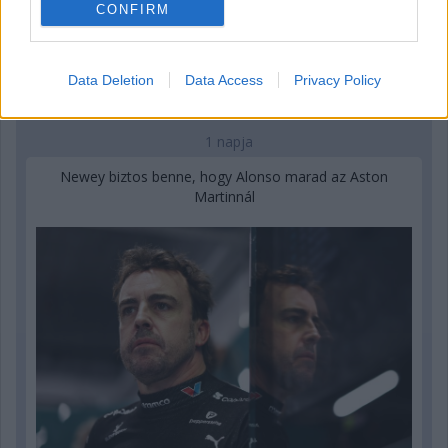
CONFIRM
Data Deletion
Data Access
Privacy Policy
1 napja
Newey biztos benne, hogy Alonso marad az Aston
Martinnál