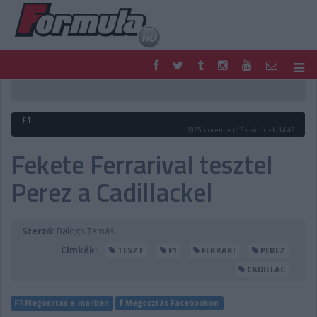
F1
PARC FERMÉ
FORMULA
MOTOR
F1
NEMZETKÖZI
HAZAI
2025. november 13. csütörtök, 14:45
RETRO
EGYÉB
Fekete Ferrarival tesztel
PODCAST
SHOP
Perez a Cadillackel
LIVE
TIPPJÁTÉK
DIGITÁLIS MAGAZIN
PONTÁLLÁSOK
VERSENYNAPTÁRAK
Szerző:
Balogh Tamás
Címkék:
TESZT
F1
FERRARI
PEREZ
CADILLAC
Megosztás e-mailben
Megosztás Facebookon