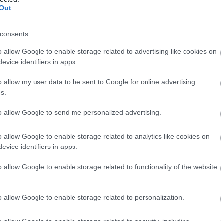
Out
ák, miért vannak ennyire messze az
ny csatáiról, amelyekben Albon és Gasly is
consents
hogy korábban is mondtam, ez egy olyan futam
o allow Google to enable storage related to advertising like cookies on
 néha bizony ki kellett könyökölni a helyet.”
evice identifiers in apps.
 kicsit azon túl is. Pierre esetében egyáltalán
o allow my user data to be sent to Google for online advertising
zont az biztos, hogy határeset volt...” –
s.
én álló versenyző.
to allow Google to send me personalized advertising.
o allow Google to enable storage related to analytics like cookies on
evice identifiers in apps.
n értékelt, hiszen a negyedik hellyel eddigi
rarival: „Egyáltalán nem számítottam erre.
o allow Google to enable storage related to functionality of the website
re hátulról indulva, de az autó remekül
végzett a stratégiával, és hibátlanok voltak.”
o allow Google to enable storage related to personalization.
o allow Google to enable storage related to security, including