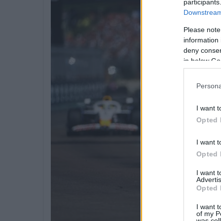
participants
Downstream 
Please note
information 
deny consent
in below Go
Persona
I want t
Opted 
I want t
Opted 
I want 
Advertis
Opted 
I want t
of my P
was col