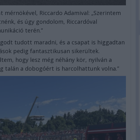
t mérnökével, Riccardo Adamival: „Szerintem
etnénk, és úgy gondolom, Riccardóval
nikáció terén.”
ugodt tudott maradni, és a csapat is higgadtan
lások pedig fantasztikusan sikerültek.
tem, hogy lesz még néhány kör, nyilván a
g talán a dobogóért is harcolhattunk volna.”