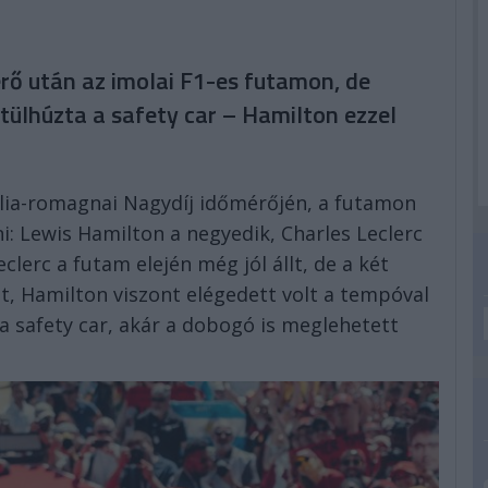
érő után az imolai F1-es futamon, de
ztülhúzta a safety car – Hamilton ezzel
ilia-romagnai Nagydíj időmérőjén, a futamon
i: Lewis Hamilton a negyedik, Charles Leclerc
clerc a futam elején még jól állt, de a két
ét, Hamilton viszont elégedett volt a tempóval
s a safety car, akár a dobogó is meglehetett