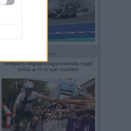
2 napja
Kerékpáros világbajnokságra kvalifikálta magát
Bottas az F1-es nyári szünetben