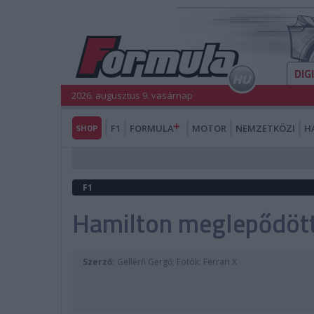
DIG
2026. augusztus 9. vasárnap
SHOP
F1
FORMULA
MOTOR
NEMZETKÖZI
H
F1
Hamilton meglepődött,
Szerző:
Gellérfi Gergő; Fotók: Ferrari X