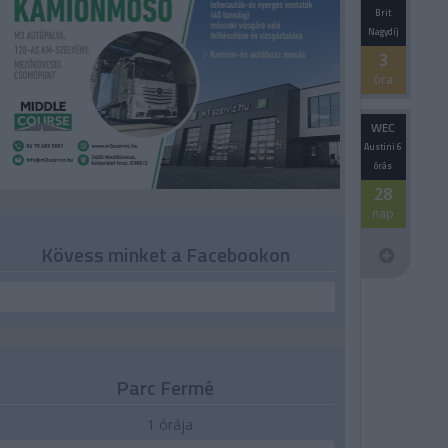
Brit
Nagydíj
3
óra
WEC
Austini 6
órás
28
nap
Kövess minket a Facebookon
Parc Fermé
1 órája