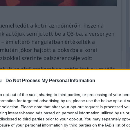
kiemelkedőt alkotni az időmérőn, hiszen a
ik autójuk sem jutott be a Q3-ba, a versenyen
 – ám eltérő hangulatban értékelték a
 miután jókor hajtott a bokszba a korai
zisokkal szerinte balszerencséje volt:
kult az első szakaszban, aztán jött a virtuális
 Aztán a második safety carnál ismét több
u -
Do Not Process My Personal Information
abroncsaink, és nem tudtuk lecserélni őket,
ta Leclerc arra utalva, hogy egy harmadik
to opt-out of the sale, sharing to third parties, or processing of your per
volna fel, aminek viszont semmi értelme nem
formation for targeted advertising by us, please use the below opt-out s
r selection. Please note that after your opt-out request is processed y
eing interest-based ads based on personal information utilized by us or
disclosed to third parties prior to your opt-out. You may separately opt-
losure of your personal information by third parties on the IAB’s list of