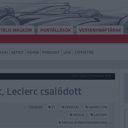
ITÁLIS MAGAZIN
PONTÁLLÁSOK
VERSENYNAPTÁRAK
AZAI
RETRO
EGYÉB
PODCAST
LIVE
TIPPJÁTÉK
2025. május 18. vasárnap, 18:13
 Leclerc csalódott
Címkék:
F1
FERRARI
HAMILTON
IMOLA
LECLERC
EMILIA-ROMAGNAINAGYDÍJ