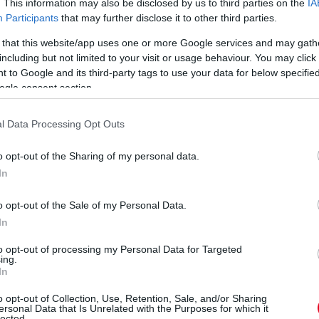
. This information may also be disclosed by us to third parties on the
IA
Participants
that may further disclose it to other third parties.
 that this website/app uses one or more Google services and may gath
including but not limited to your visit or usage behaviour. You may click 
 to Google and its third-party tags to use your data for below specifi
ogle consent section.
l Data Processing Opt Outs
o opt-out of the Sharing of my personal data.
In
o opt-out of the Sale of my Personal Data.
In
to opt-out of processing my Personal Data for Targeted
ing.
In
o opt-out of Collection, Use, Retention, Sale, and/or Sharing
ersonal Data that Is Unrelated with the Purposes for which it
lected.