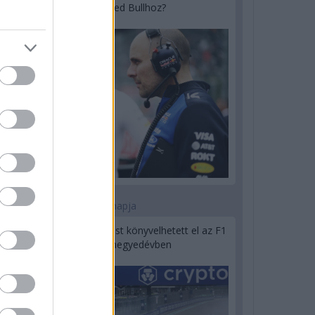
utódja a Red Bullhoz?
1 napja
Óriási bevétel-visszaesést könyvelhetett el az F1
a második negyedévben