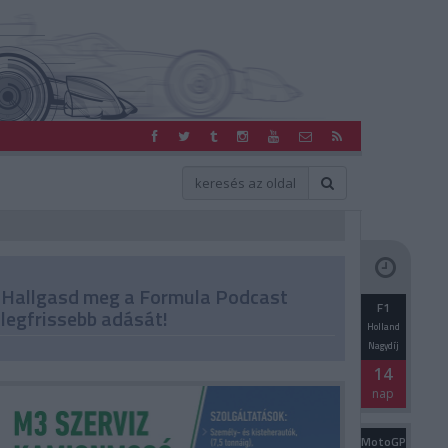
Hallgasd meg a Formula Podcast
F1
legfrissebb adását!
Holland
Nagydíj
14
nap
MotoGP