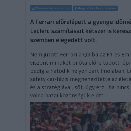
Megosztás e-mailben
Megosztás Facebookon
A Ferrari előrelépett a gyenge időm
Leclerc számításait kétszer is keres
szemben elégedett volt.
Nem jutott Ferrari a Q3-ba az F1-es Em
viszont mindkét pilóta előre tudott lépn
pedig a hatodik helyen zárt Imolában. Le
safety car-fázis megnehezítette az élet
és a stratégiával, sőt, úgy érzi, ha ninc
volna hazai közönségük előtt.