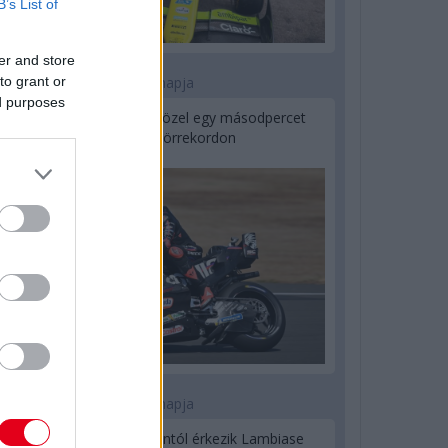
B’s List of
er and store
to grant or
1 napja
ed purposes
MotoGP: Bezzecchi közel egy másodpercet
javított a körrekordon
1 napja
Sajtó: Az Aston Martintól érkezik Lambiase