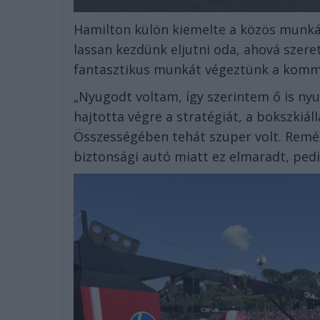
Hamilton külön kiemelte a közös munká
lassan kezdünk eljutni oda, ahová szer
fantasztikus munkát végeztünk a kommu
„Nyugodt voltam, így szerintem ő is ny
hajtotta végre a stratégiát, a bokszkiál
Összességében tehát szuper volt. Remél
biztonsági autó miatt ez elmaradt, pedi