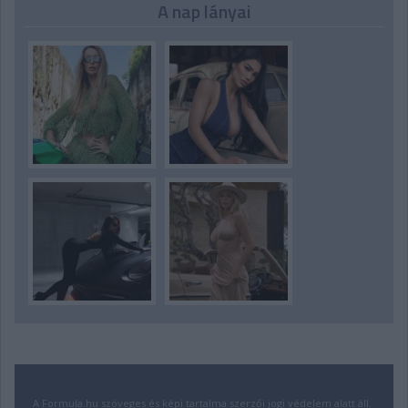
A nap lányai
A Formula.hu szöveges és képi tartalma szerzői jogi védelem alatt áll.