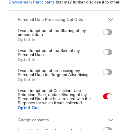
Downstream Participants
that may further disclose it to other
third parties.
Please note that this website/app uses one or more Google
Personal Data Processing Opt Outs
services and may gather and store information including but
not limited to your visit or usage behaviour. You may click to
I want to opt-out of the Sharing of my
personal data.
grant or deny consent to Google and its third-party tags to
Opted In
use your data for below specified purposes in below Google
consent section.
I want to opt-out of the Sale of my
4 napja
Personal Data.
Opted In
Lassuló fejlesztési ütemre számít a Red Bull
I want to opt-out of processing my
Personal Data for Targeted Advertising.
Opted In
I want to opt-out of Collection, Use,
Retention, Sale, and/or Sharing of my
Personal Data that Is Unrelated with the
Purposes for which it was collected.
Opted Out
Google consents