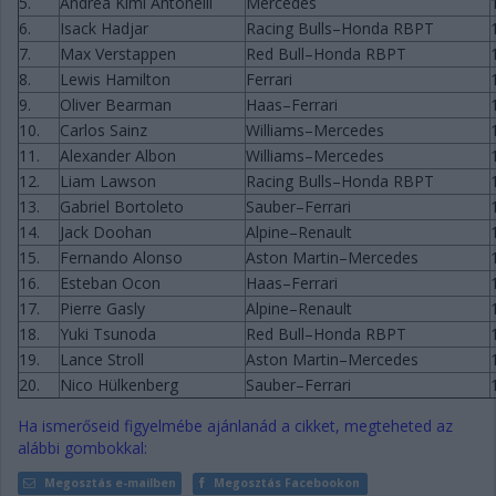
5.
Andrea Kimi Antonelli
Mercedes
6.
Isack Hadjar
Racing Bulls–Honda RBPT
7.
Max Verstappen
Red Bull–Honda RBPT
8.
Lewis Hamilton
Ferrari
9.
Oliver Bearman
Haas–Ferrari
10.
Carlos Sainz
Williams–Mercedes
11.
Alexander Albon
Williams–Mercedes
12.
Liam Lawson
Racing Bulls–Honda RBPT
13.
Gabriel Bortoleto
Sauber–Ferrari
14.
Jack Doohan
Alpine–Renault
15.
Fernando Alonso
Aston Martin–Mercedes
16.
Esteban Ocon
Haas–Ferrari
17.
Pierre Gasly
Alpine–Renault
18.
Yuki Tsunoda
Red Bull–Honda RBPT
19.
Lance Stroll
Aston Martin–Mercedes
20.
Nico Hülkenberg
Sauber–Ferrari
Ha ismerőseid figyelmébe ajánlanád a cikket, megteheted az
alábbi gombokkal:
Megosztás e-mailben
Megosztás Facebookon