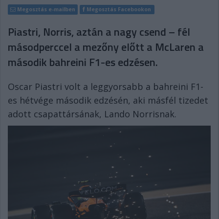
Megosztás e-mailben
Megosztás Facebookon
Piastri, Norris, aztán a nagy csend – fél
másodperccel a mezőny előtt a McLaren a
második bahreini F1-es edzésen.
Oscar Piastri volt a leggyorsabb a bahreini F1-
es hétvége második edzésén, aki másfél tizedet
adott csapattársának, Lando Norrisnak.