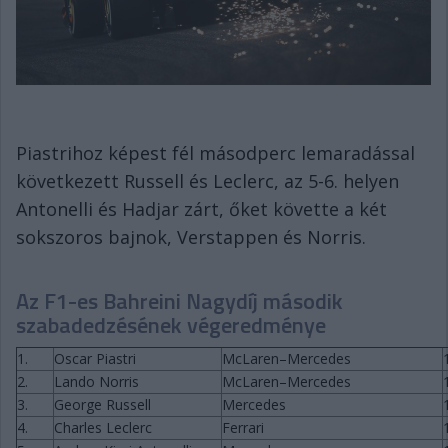
Piastrihoz képest fél másodperc lemaradással
következett Russell és Leclerc, az 5-6. helyen
Antonelli és Hadjar zárt, őket követte a két
sokszoros bajnok, Verstappen és Norris.
Az F1-es Bahreini Nagydíj második
szabadedzésének végeredménye
1.
Oscar Piastri
McLaren–Mercedes
2.
Lando Norris
McLaren–Mercedes
3.
George Russell
Mercedes
4.
Charles Leclerc
Ferrari