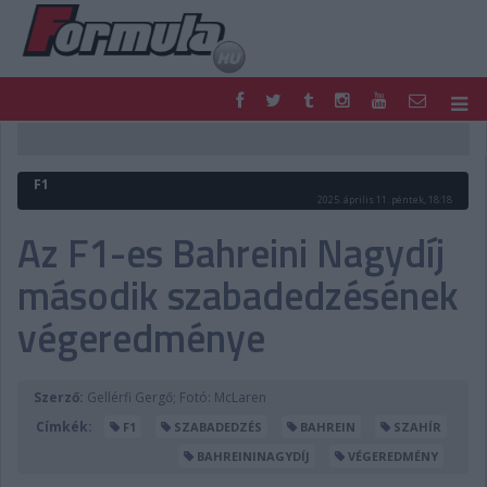
F1
PARC FERMÉ
FORMULA
MOTOR
F1
NEMZETKÖZI
HAZAI
2025. április 11. péntek, 18:18
RETRO
EGYÉB
Az F1-es Bahreini Nagydíj
PODCAST
SHOP
második szabadedzésének
LIVE
TIPPJÁTÉK
DIGITÁLIS MAGAZIN
PONTÁLLÁSOK
végeredménye
VERSENYNAPTÁRAK
Szerző:
Gellérfi Gergő; Fotó: McLaren
Címkék:
F1
SZABADEDZÉS
BAHREIN
SZAHÍR
BAHREININAGYDÍJ
VÉGEREDMÉNY