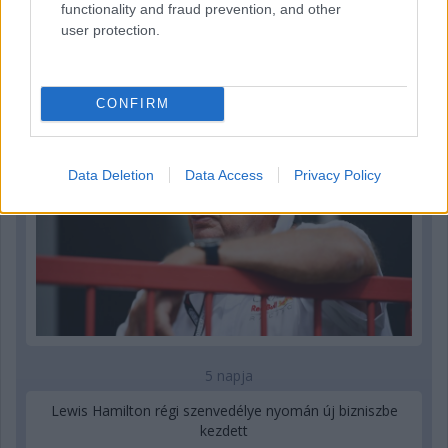
functionality and fraud prevention, and other
user protection.
Marko szerint a szurkolók nem tudják, mi történik
valójában
CONFIRM
Data Deletion
Data Access
Privacy Policy
5 napja
Lewis Hamilton régi szenvedélye nyomán új bizniszbe
kezdett