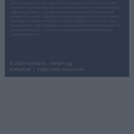
A weboldalon található cikkek, fotók és videók a Formula Press Kft.
szellemi tulajdonát képezik, és a kiadó vezetőjének előzetes írásbeli
engedélye nélkül – a szolgáltatás rendeltetésszerű használatával
velejáró olvasáson, képernyőn történő megjelenítésen és az ehhez
szükséges ideiglenes többszörözésen, továbbá a személyes, nem-
kereskedelmi célból történő merevlemezre történő lementésen és
kinyomtatáson túl - sem online, sem nyomtatott formában nem
használhatóak fel.
© 2026 Formula.hu - Minden jog
fenntartva! | Fejlesztette:
insource.hu