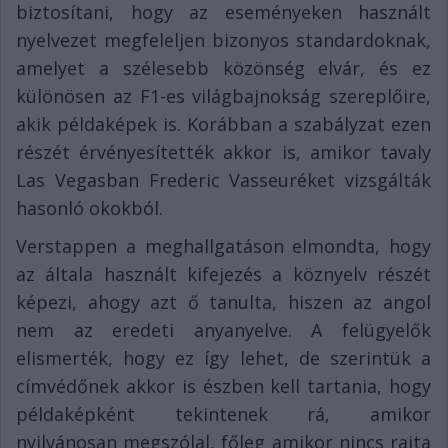
biztosítani, hogy az eseményeken használt
nyelvezet megfeleljen bizonyos standardoknak,
amelyet a szélesebb közönség elvár, és ez
különösen az F1-es világbajnokság szereplőire,
akik példaképek is. Korábban a szabályzat ezen
részét érvényesítették akkor is, amikor tavaly
Las Vegasban Frederic Vasseuréket vizsgálták
hasonló okokból.
Verstappen a meghallgatáson elmondta, hogy
az általa használt kifejezés a köznyelv részét
képezi, ahogy azt ő tanulta, hiszen az angol
nem az eredeti anyanyelve. A felügyelők
elismerték, hogy ez így lehet, de szerintük a
címvédőnek akkor is észben kell tartania, hogy
példaképként tekintenek rá, amikor
nyilvánosan megszólal, főleg amikor nincs rajta