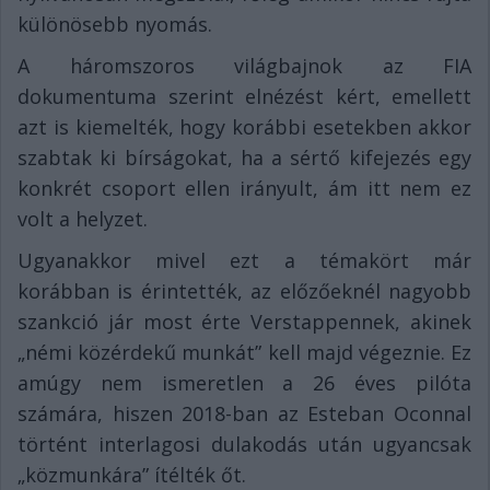
különösebb nyomás.
A háromszoros világbajnok az FIA
dokumentuma szerint elnézést kért, emellett
azt is kiemelték, hogy korábbi esetekben akkor
szabtak ki bírságokat, ha a sértő kifejezés egy
konkrét csoport ellen irányult, ám itt nem ez
volt a helyzet.
Ugyanakkor mivel ezt a témakört már
korábban is érintették, az előzőeknél nagyobb
szankció jár most érte Verstappennek, akinek
„némi közérdekű munkát” kell majd végeznie. Ez
amúgy nem ismeretlen a 26 éves pilóta
számára, hiszen 2018-ban az Esteban Oconnal
történt interlagosi dulakodás után ugyancsak
„közmunkára” ítélték őt.