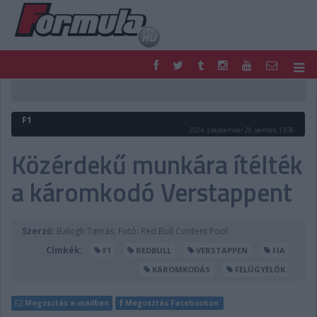
F1
PARC FERMÉ
FORMULA
MOTOR
F1
NEMZETKÖZI
HAZAI
2024. szeptember 20. péntek, 13:36
RETRO
EGYÉB
Közérdekű munkára ítélték
PODCAST
SHOP
a káromkodó Verstappent
LIVE
TIPPJÁTÉK
DIGITÁLIS MAGAZIN
PONTÁLLÁSOK
VERSENYNAPTÁRAK
Szerző:
Balogh Tamás; Fotó: Red Bull Content Pool
Címkék:
F1
REDBULL
VERSTAPPEN
FIA
KÁROMKODÁS
FELÜGYELŐK
Megosztás e-mailben
Megosztás Facebookon