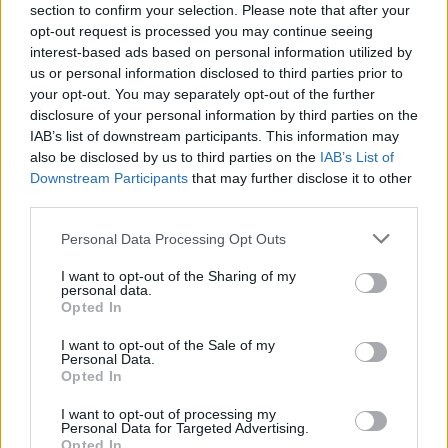
section to confirm your selection. Please note that after your
opt-out request is processed you may continue seeing
1 napja
interest-based ads based on personal information utilized by
Megvan, mikor kezdődik az F1-es Bahreini Nagydíj
us or personal information disclosed to third parties prior to
Malajziában
your opt-out. You may separately opt-out of the further
disclosure of your personal information by third parties on the
IAB’s list of downstream participants. This information may
also be disclosed by us to third parties on the
IAB’s List of
Downstream Participants
that may further disclose it to other
third parties.
Please note that this website/app uses one or more Google
Personal Data Processing Opt Outs
services and may gather and store information including but
not limited to your visit or usage behaviour. You may click to
I want to opt-out of the Sharing of my
personal data.
grant or deny consent to Google and its third-party tags to
Opted In
use your data for below specified purposes in below Google
consent section.
I want to opt-out of the Sale of my
Personal Data.
Opted In
1 napja
I want to opt-out of processing my
Personal Data for Targeted Advertising.
Ilyen lehet a jövő F1-es szabályrendszere Domenicali
Opted In