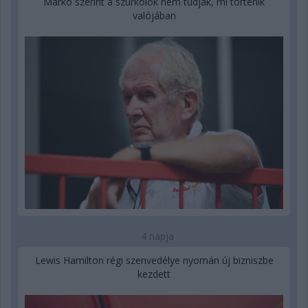
Marko szerint a szurkolók nem tudják, mi történik
valójában
4 napja
Lewis Hamilton régi szenvedélye nyomán új bizniszbe
kezdett