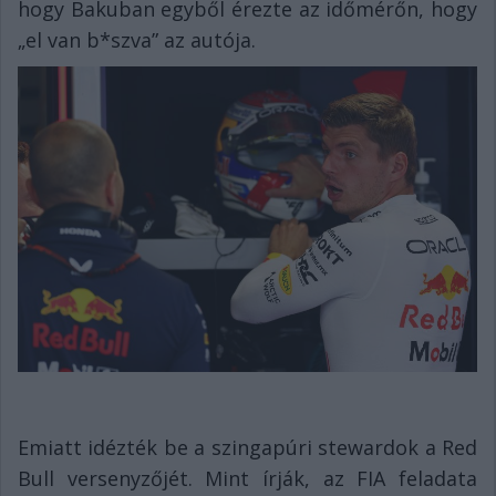
hogy Bakuban egyből érezte az időmérőn, hogy
„el van b*szva” az autója.
Emiatt idézték be a szingapúri stewardok a Red
Bull versenyzőjét. Mint írják, az FIA feladata