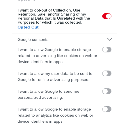
szerint
I want to opt-out of Collection, Use,
Retention, Sale, and/or Sharing of my
Personal Data that Is Unrelated with the
Purposes for which it was collected.
Opted Out
Google consents
I want to allow Google to enable storage
related to advertising like cookies on web or
device identifiers in apps.
I want to allow my user data to be sent to
Google for online advertising purposes.
I want to allow Google to send me
2 napja
personalized advertising.
Újabb korábbi F2-es bajnok folytatja a Formula-E-ben
I want to allow Google to enable storage
related to analytics like cookies on web or
device identifiers in apps.