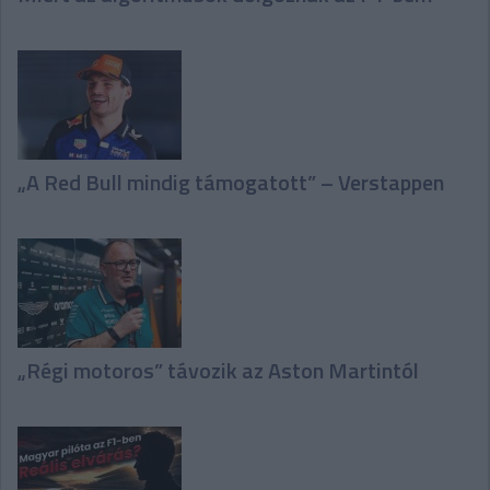
„A Red Bull mindig támogatott” – Verstappen
„Régi motoros” távozik az Aston Martintól