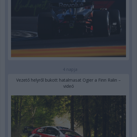
4 napja
Vezető helyről bukott hatalmasat Ogier a Finn Ralin –
videó