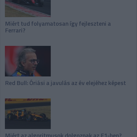
Miért tud folyamatosan így fejleszteni a
Ferrari?
Red Bull: Óriási a javulás az év elejéhez képest
Miért az algoritmusok dolgoznak az F1-ben?