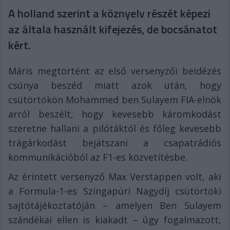
A holland szerint a köznyelv részét képezi
az általa használt kifejezés, de bocsánatot
kért.
Máris megtörtént az első versenyzői beidézés
csúnya beszéd miatt azok után, hogy
csütörtökön Mohammed ben Sulayem FIA-elnök
arról beszélt, hogy kevesebb káromkodást
szeretne hallani a pilótáktól és főleg kevesebb
trágárkodást bejátszani a csapatrádiós
kommunikációból az F1-es közvetítésbe.
Az érintett versenyző Max Verstappen volt, aki
a Formula-1-es Szingapúri Nagydíj csütörtöki
sajtótájékoztatóján – amelyen Ben Sulayem
szándékai ellen is kiakadt – úgy fogalmazott,