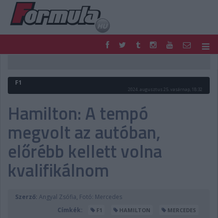
F1
PARC FERMÉ
FORMULA
MOTOR
F1
NEMZETKÖZI
HAZAI
2024. augusztus 25. vasárnap, 18:32
RETRO
EGYÉB
Hamilton: A tempó
PODCAST
SHOP
megvolt az autóban,
LIVE
TIPPJÁTÉK
DIGITÁLIS MAGAZIN
PONTÁLLÁSOK
előrébb kellett volna
VERSENYNAPTÁRAK
kvalifikálnom
Szerző:
Angyal Zsófia, Fotó: Mercedes
Címkék:
F1
HAMILTON
MERCEDES