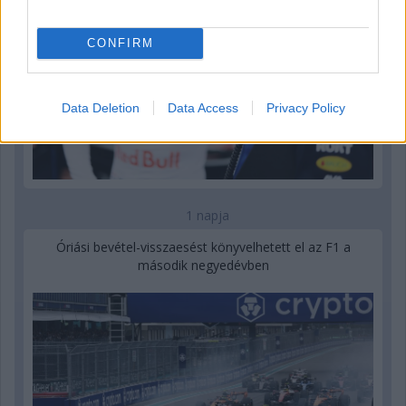
CONFIRM
Data Deletion
Data Access
Privacy Policy
1 napja
Óriási bevétel-visszaesést könyvelhetett el az F1 a
második negyedévben