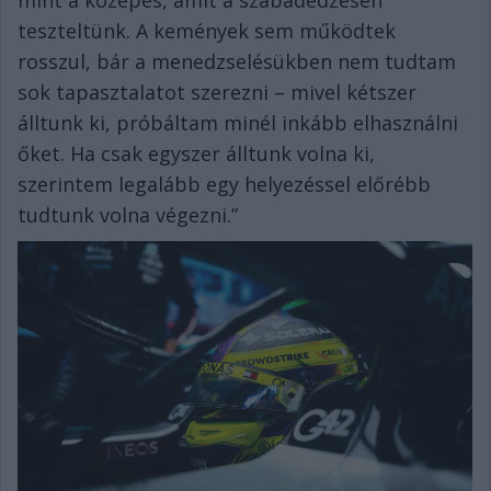
mint a közepes, amit a szabadedzésen
teszteltünk. A kemények sem működtek
rosszul, bár a menedzselésükben nem tudtam
sok tapasztalatot szerezni – mivel kétszer
álltunk ki, próbáltam minél inkább elhasználni
őket. Ha csak egyszer álltunk volna ki,
szerintem legalább egy helyezéssel előrébb
tudtunk volna végezni.”