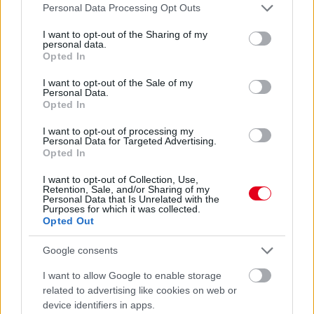
Please note that this website/app uses one or more Google
Personal Data Processing Opt Outs
12 órája
services and may gather and store information including but
not limited to your visit or usage behaviour. You may click to
I want to opt-out of the Sharing of my
„Jó látni, hogy közel az álom” – Camara az F1-es
personal data.
grant or deny consent to Google and its third-party tags to
Opted In
pletykákról
use your data for below specified purposes in below Google
consent section.
I want to opt-out of the Sale of my
Personal Data.
Opted In
I want to opt-out of processing my
Personal Data for Targeted Advertising.
Opted In
I want to opt-out of Collection, Use,
Retention, Sale, and/or Sharing of my
Personal Data that Is Unrelated with the
Purposes for which it was collected.
Opted Out
Google consents
I want to allow Google to enable storage
1 napja
related to advertising like cookies on web or
device identifiers in apps.
MotoGP: Bezzecchi közel egy másodpercet javított a