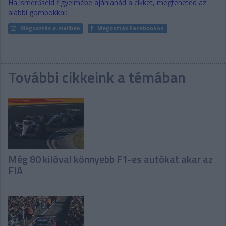
Ha ismerőseid figyelmébe ajánlanád a cikket, megteheted az
alábbi gombokkal:
Megosztás e-mailben
Megosztás Facebookon
További cikkeink a témában
Még 80 kilóval könnyebb F1-es autókat akar az
FIA