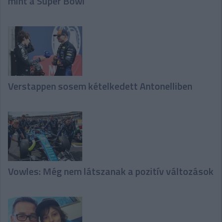
mint a Super Bowl
Verstappen sosem kételkedett Antonelliben
Vowles: Még nem látszanak a pozitív változások