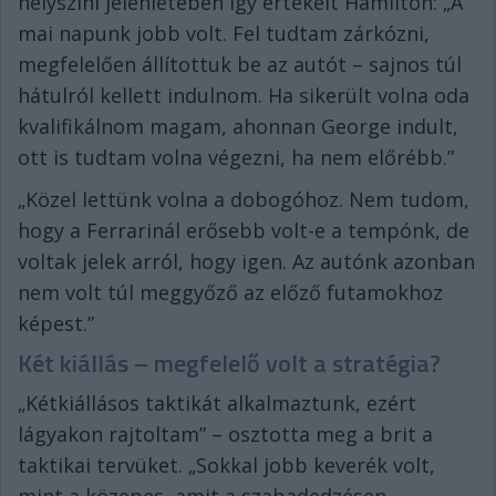
helyszíni jelenlétében így értékelt Hamilton: „A
mai napunk jobb volt. Fel tudtam zárkózni,
megfelelően állítottuk be az autót – sajnos túl
hátulról kellett indulnom. Ha sikerült volna oda
kvalifikálnom magam, ahonnan George indult,
ott is tudtam volna végezni, ha nem előrébb.”
„Közel lettünk volna a dobogóhoz. Nem tudom,
hogy a Ferrarinál erősebb volt-e a tempónk, de
voltak jelek arról, hogy igen. Az autónk azonban
nem volt túl meggyőző az előző futamokhoz
képest.”
Két kiállás – megfelelő volt a stratégia?
„Kétkiállásos taktikát alkalmaztunk, ezért
lágyakon rajtoltam” – osztotta meg a brit a
taktikai tervüket. „Sokkal jobb keverék volt,