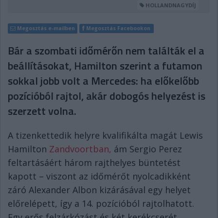
HOLLANDNAGYDÍJ
Megosztás e-mailben
Megosztás Facebookon
Bár a szombati időmérőn nem találták el a
beállításokat, Hamilton szerint a futamon
sokkal jobb volt a Mercedes: ha előkelőbb
pozícióból rajtol, akár dobogós helyezést is
szerzett volna.
A tizenkettedik helyre kvalifikálta magát Lewis
Hamilton
Zandvoortban,
ám Sergio Perez
feltartásáért három rajthelyes büntetést
kapott – viszont az időmérőt nyolcadikként
záró Alexander Albon kizárásával egy helyet
előrelépett, így a 14. pozícióból rajtolhatott.
Egy erős felzárkózást és két kerékcserét