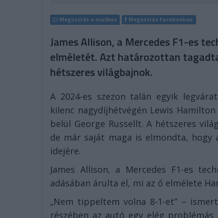
Megosztás e-mailben
Megosztás Facebookon
James Allison, a Mercedes F1-es tech
elméletét. Azt határozottan tagad
hétszeres világbajnok.
A 2024-es szezon talán egyik legvárat
kilenc nagydíjhétvégén Lewis Hamilto
belül George Russellt. A hétszeres vilá
de már saját maga is elmondta, hogy a
idejére.
James Allison, a Mercedes F1-es tec
adásában árulta el, mi az ő elmélete H
„Nem tippeltem volna 8-1-et” – ismert
részében az autó egy elég problémás b