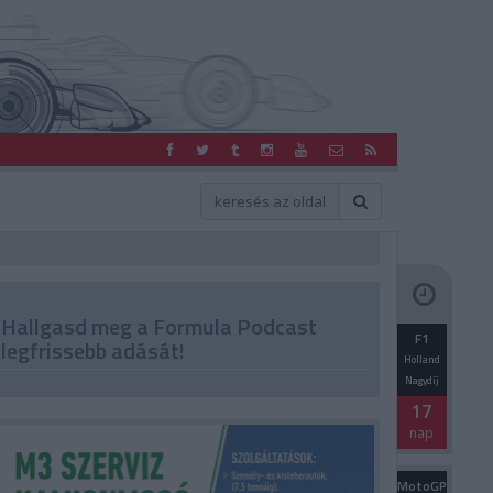
Hallgasd meg a Formula Podcast
F1
legfrissebb adását!
Holland
Nagydíj
17
nap
MotoGP