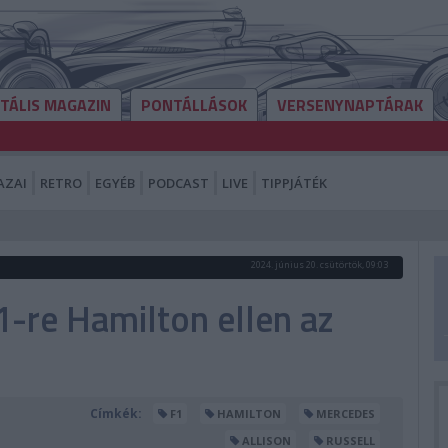
ITÁLIS MAGAZIN
PONTÁLLÁSOK
VERSENYNAPTÁRAK
AZAI
RETRO
EGYÉB
PODCAST
LIVE
TIPPJÁTÉK
2024. június 20. csütörtök, 09:03
1-re Hamilton ellen az
Címkék:
F1
HAMILTON
MERCEDES
ALLISON
RUSSELL