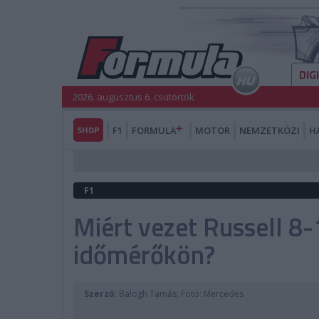
DIG
2026. augusztus 6. csütörtök
SHOP
F1
FORMULA
MOTOR
NEMZETKÖZI
H
F1
Miért vezet Russell 8-
időmérőkön?
Szerző:
Balogh Tamás; Fotó: Mercedes