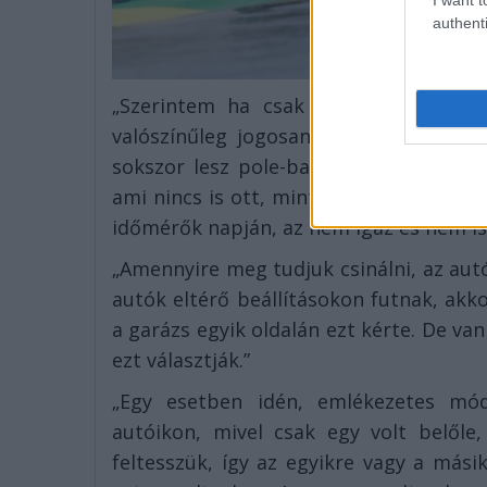
authenti
„Szerintem ha csak a statisztikákat
valószínűleg jogosan gondolhattuk az
sokszor lesz pole-ban. Úgy gondolom,
ami nincs is ott, mint például azt, ho
időmérők napján, az nem igaz és nem is 
„Amennyire meg tudjuk csinálni, az au
autók eltérő beállításokon futnak, akk
a garázs egyik oldalán ezt kérte. De va
ezt választják.”
„Egy esetben idén, emlékezetes mó
autóikon, mivel csak egy volt belől
feltesszük, így az egyikre vagy a másik