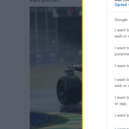
Opted 
Google 
I want t
web or d
I want t
purpose
I want 
I want t
web or d
I want t
or app.
I want t
I want t