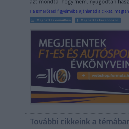
azt mondta, hogy ’nem, nyugodtan haszn
Ha ismerőseid figyelmébe ajánlanád a cikket, megteh
Megosztás e-mailben
Megosztás Facebookon
További cikkeink a témába