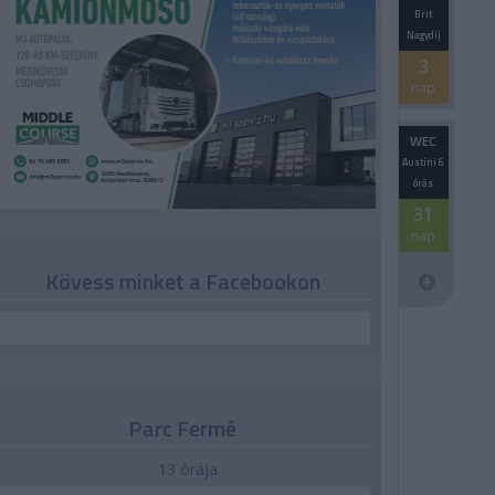
Brit
Nagydíj
3
nap
WEC
Austini 6
órás
31
nap
Kövess minket a Facebookon
Parc Fermé
13 órája