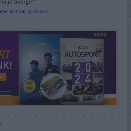
álja George’.”
eted az alábbi gombokkal:
n