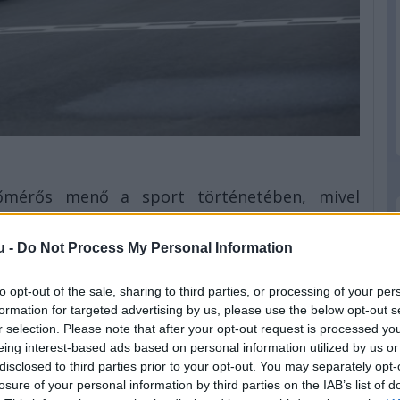
dőmérős menő a sport történetében, mivel
én viszont küszködik ezzel. Úgy gondolom,
gattam egy e-mailben, amit a minap küldtem a
u -
Do Not Process My Personal Information
áció nem szereti, ha erőltetik, és ez nem csak
to opt-out of the sale, sharing to third parties, or processing of your per
 Majdhogynem akkor éred el a legjobb köridőt,
formation for targeted advertising by us, please use the below opt-out s
r selection. Please note that after your opt-out request is processed y
eing interest-based ads based on personal information utilized by us or
alaki, aki valamelyik edzésen vagy az időmérőn
disclosed to third parties prior to your opt-out. You may separately opt-
szük a kérdést, hogy hogyan került oda. Aztán
losure of your personal information by third parties on the IAB’s list of