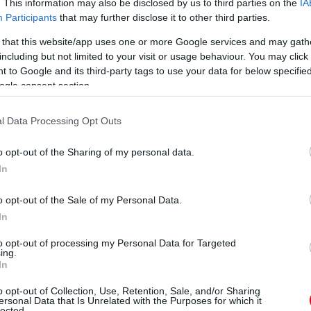
nik a ködben rögtön utána. Úgy gondolom, az
. This information may also be disclosed by us to third parties on the
IA
Participants
that may further disclose it to other third parties.
indenki fel van pörögve, egy nyugodt kört
gtöbbet.”
 that this website/app uses one or more Google services and may gath
including but not limited to your visit or usage behaviour. You may click 
idén sokkal konstansabban tudja kihozni a
 to Google and its third-party tags to use your data for below specifi
ogle consent section.
, ugyanakkor azt is megjegyezte, hogy
ran mutatott fiatalabb csapattársához közeli
l Data Processing Opt Outs
o opt-out of the Sharing of my personal data.
In
rányba hozza Hamiltont
o opt-out of the Sale of my Personal Data.
 eleve Russellt priorizálja azok után, hogy
In
tőlük és jövőre már a Ferrarit fogja erősíteni.
to opt-out of processing my Personal Data for Targeted
onacóban előbbi kapta meg az új első szárnyat,
ing.
In
hogy Hamilton maga engedte át a lehetőséget
n szerinte, hogy direkt hoznák hátrányba a 39
o opt-out of Collection, Use, Retention, Sale, and/or Sharing
ersonal Data that Is Unrelated with the Purposes for which it
lected.