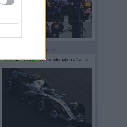
2 napja
Nem tud úrrá lenni a fékproblémákon a Cadillac