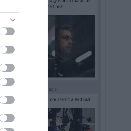
Newey biztos benne, hogy Alonso marad az
Aston Martinnál
2 napja
Lassuló fejlesztési ütemre számít a Red Bull