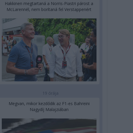
Hakkinen megtartaná a Norris-Piastri párost a
McLarennél, nem borítaná fel Verstappenért
19 órája
Megvan, mikor kezdődik az F1-es Bahreini
Nagydíj Malajziában