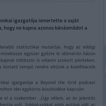
nikai igazgatója ismertette a saját
ta, hogy ne kapna azonos bánásmódot a
lanabb statisztikai mutatója, hogy az eddigi
n mindössze egyszer győzte le időmérőn házon
gbajnok többször is villanni szokott pénteken,
 biztató tempó rendre eltűnik a kvalifikációk
hnikai igazgatója a Beyond the Grid podcast
amilton idei egykörös küszködése kapcsán:
e el a szakember. „Úgy vélem, az év jelentős
estia volt. Sokkal-sokkal jobb autóvá vált az