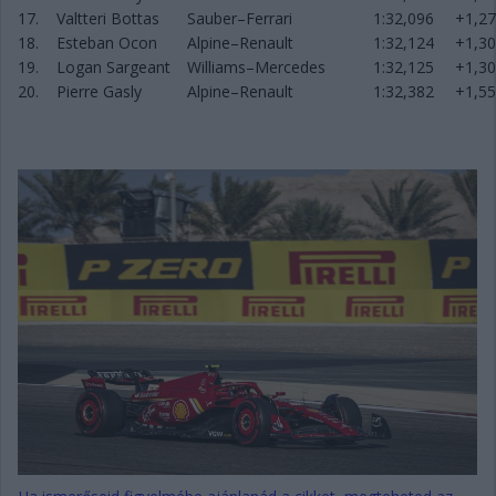
17.
Valtteri Bottas
Sauber–Ferrari
1:32,096
+1,2
18.
Esteban Ocon
Alpine–Renault
1:32,124
+1,3
19.
Logan Sargeant
Williams–Mercedes
1:32,125
+1,3
20.
Pierre Gasly
Alpine–Renault
1:32,382
+1,5