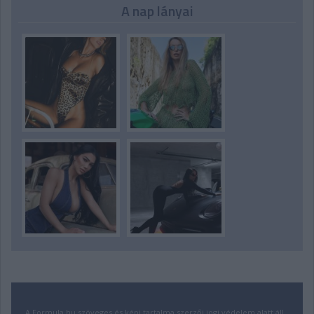
A nap lányai
A Formula.hu szöveges és képi tartalma szerzői jogi védelem alatt áll.