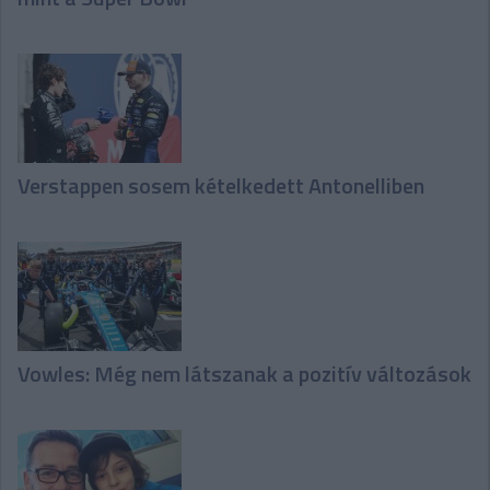
Verstappen sosem kételkedett Antonelliben
Vowles: Még nem látszanak a pozitív változások