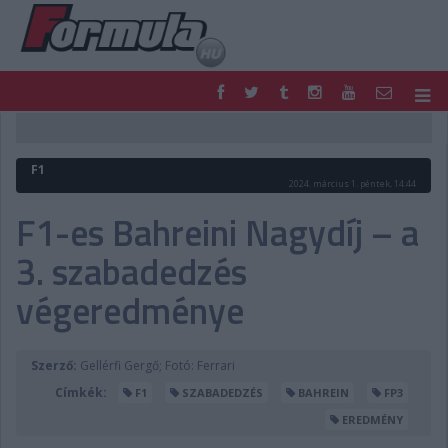
F1
PARC FERMÉ
FORMULA
MOTOR
F1
NEMZETKÖZI
HAZAI
2024. március 1. péntek, 14:44
RETRO
EGYÉB
F1-es Bahreini Nagydíj – a
PODCAST
SHOP
3. szabadedzés
LIVE
TIPPJÁTÉK
DIGITÁLIS MAGAZIN
PONTÁLLÁSOK
végeredménye
VERSENYNAPTÁRAK
Szerző:
Gellérfi Gergő; Fotó: Ferrari
Címkék:
F1
SZABADEDZÉS
BAHREIN
FP3
EREDMÉNY