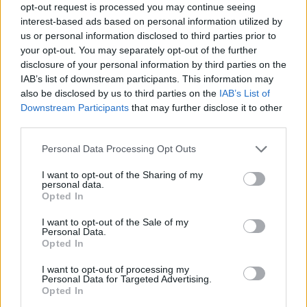
opt-out request is processed you may continue seeing
interest-based ads based on personal information utilized by
us or personal information disclosed to third parties prior to
your opt-out. You may separately opt-out of the further
disclosure of your personal information by third parties on the
IAB’s list of downstream participants. This information may
also be disclosed by us to third parties on the
IAB’s List of
Downstream Participants
that may further disclose it to other
1 napja
third parties.
Kerékpáros világbajnokságra kvalifikálta magát Bottas az
Please note that this website/app uses one or more Google
F1-es nyári szünetben
Personal Data Processing Opt Outs
services and may gather and store information including but
not limited to your visit or usage behaviour. You may click to
I want to opt-out of the Sharing of my
personal data.
grant or deny consent to Google and its third-party tags to
Opted In
use your data for below specified purposes in below Google
consent section.
I want to opt-out of the Sale of my
Personal Data.
Opted In
I want to opt-out of processing my
Personal Data for Targeted Advertising.
Opted In