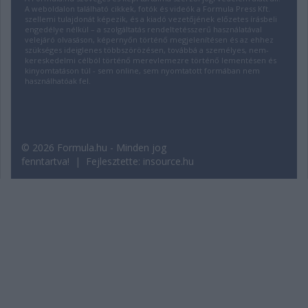
A weboldalon található cikkek, fotók és videók a Formula Press Kft.
szellemi tulajdonát képezik, és a kiadó vezetőjének előzetes írásbeli
engedélye nélkül – a szolgáltatás rendeltetésszerű használatával
velejáró olvasáson, képernyőn történő megjelenítésen és az ehhez
szükséges ideiglenes többszörözésen, továbbá a személyes, nem-
kereskedelmi célból történő merevlemezre történő lementésen és
kinyomtatáson túl - sem online, sem nyomtatott formában nem
használhatóak fel.
© 2026 Formula.hu - Minden jog
fenntartva! | Fejlesztette:
insource.hu