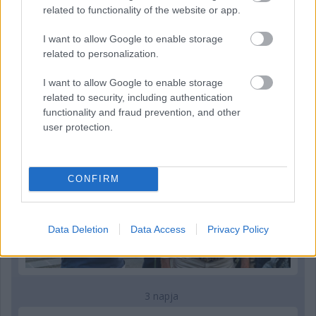
related to functionality of the website or app.
2 napja
I want to allow Google to enable storage
related to personalization.
Hakkinen megtartaná a Norris-Piastri párost a
McLarennél, nem borítaná fel Verstappenért
I want to allow Google to enable storage
related to security, including authentication
functionality and fraud prevention, and other
user protection.
CONFIRM
Data Deletion
Data Access
Privacy Policy
3 napja