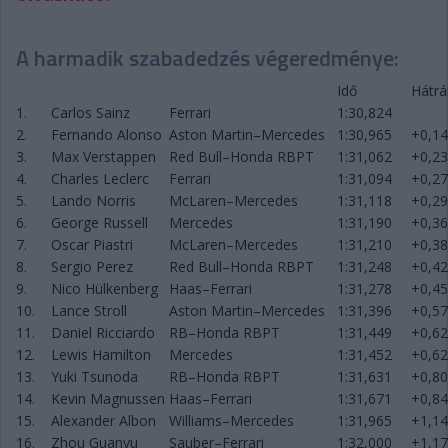
A harmadik szabadedzés végeredménye:
Idő
Hátrá
1.
Carlos Sainz
Ferrari
1:30,824
2.
Fernando Alonso
Aston Martin–Mercedes
1:30,965
+0,1
3.
Max Verstappen
Red Bull–Honda RBPT
1:31,062
+0,2
4.
Charles Leclerc
Ferrari
1:31,094
+0,2
5.
Lando Norris
McLaren–Mercedes
1:31,118
+0,2
6.
George Russell
Mercedes
1:31,190
+0,3
7.
Oscar Piastri
McLaren–Mercedes
1:31,210
+0,3
8.
Sergio Perez
Red Bull–Honda RBPT
1:31,248
+0,4
9.
Nico Hülkenberg
Haas–Ferrari
1:31,278
+0,4
10.
Lance Stroll
Aston Martin–Mercedes
1:31,396
+0,5
11.
Daniel Ricciardo
RB–Honda RBPT
1:31,449
+0,6
12.
Lewis Hamilton
Mercedes
1:31,452
+0,6
13.
Yuki Tsunoda
RB–Honda RBPT
1:31,631
+0,8
14.
Kevin Magnussen
Haas–Ferrari
1:31,671
+0,8
15.
Alexander Albon
Williams–Mercedes
1:31,965
+1,1
16.
Zhou Guanyu
Sauber–Ferrari
1:32,000
+1,1