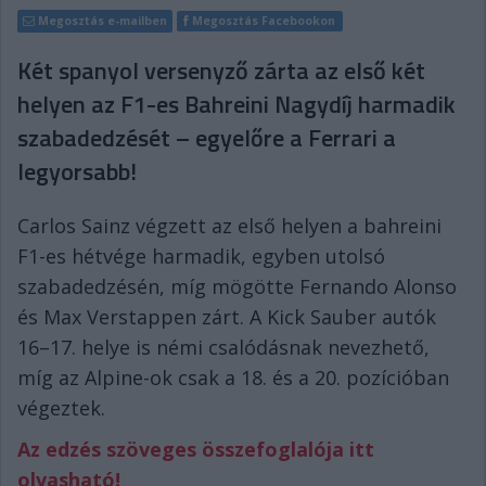
Megosztás e-mailben
Megosztás Facebookon
Két spanyol versenyző zárta az első két
helyen az F1-es Bahreini Nagydíj harmadik
szabadedzését – egyelőre a Ferrari a
legyorsabb!
Carlos Sainz végzett az első helyen a bahreini
F1-es hétvége harmadik, egyben utolsó
szabadedzésén, míg mögötte Fernando Alonso
és Max Verstappen zárt. A Kick Sauber autók
16–17. helye is némi csalódásnak nevezhető,
míg az Alpine-ok csak a 18. és a 20. pozícióban
végeztek.
Az edzés szöveges összefoglalója itt
olvasható!