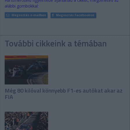
Ha ismerőseid figyelmébe ajánlanád a cikket, megteheted az
alábbi gombokkal:
Megosztás e-mailben
Megosztás Facebookon
További cikkeink a témában
Még 80 kilóval könnyebb F1-es autókat akar az
FIA