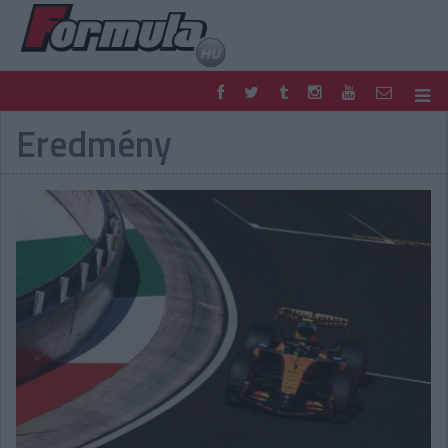
Eredmény
F1
PARC FERMÉ
FORMULA
MOTOR
NEMZETKÖZI
HAZAI
RETRO
EGYÉB
PODCAST
SHOP
LIVE
TIPPJÁTÉK
DIGITÁLIS MAGAZIN
PONTÁLLÁSOK
VERSENYNAPTÁRAK