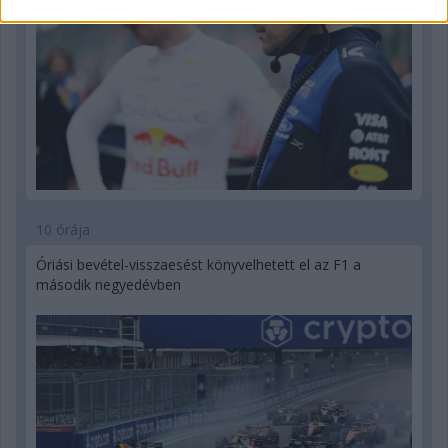
10 órája
Óriási bevétel-visszaesést könyvelhetett el az F1 a
második negyedévben