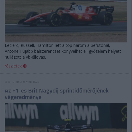
Leclerc, Russell, Hamilton lett a top három a befutónál,
Antonelli újabb balszerencsét könyvelhet el: győzelem helyett
nullázott a vb-éllovas.
részletek
2026. július 3. péntek, 18:23
Az F1-es Brit Nagydíj sprintidőmérőjének
végeredménye