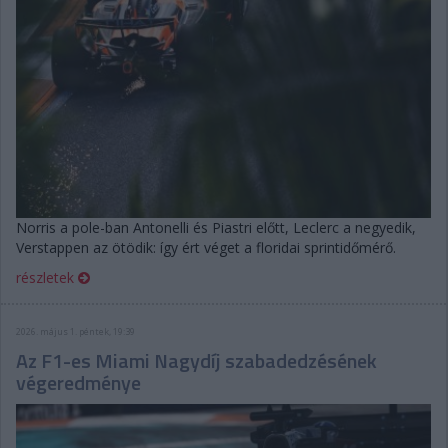
Norris a pole-ban Antonelli és Piastri előtt, Leclerc a negyedik,
Verstappen az ötödik: így ért véget a floridai sprintidőmérő.
részletek
2026. május 1. péntek, 19:39
Az F1-es Miami Nagydíj szabadedzésének
végeredménye