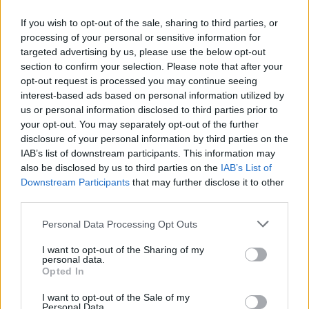
F1-es Kínai Nagydíj, sprintfutam –
végeredmény
If you wish to opt-out of the sale, sharing to third parties, or
processing of your personal or sensitive information for
targeted advertising by us, please use the below opt-out
section to confirm your selection. Please note that after your
opt-out request is processed you may continue seeing
interest-based ads based on personal information utilized by
us or personal information disclosed to third parties prior to
your opt-out. You may separately opt-out of the further
disclosure of your personal information by third parties on the
IAB’s list of downstream participants. This information may
also be disclosed by us to third parties on the
IAB’s List of
Downstream Participants
that may further disclose it to other
third parties.
Please note that this website/app uses one or more Google
Personal Data Processing Opt Outs
Mercedes az élen, a Ferrarik a sarkában, Verstappen a
services and may gather and store information including but
pontszerző zónán kívül: így alakult az F1-es Kínai Nagydíj
not limited to your visit or usage behaviour. You may click to
I want to opt-out of the Sharing of my
sprintfutamának végeredménye.
personal data.
grant or deny consent to Google and its third-party tags to
Opted In
részletek
use your data for below specified purposes in below Google
consent section.
I want to opt-out of the Sale of my
Personal Data.