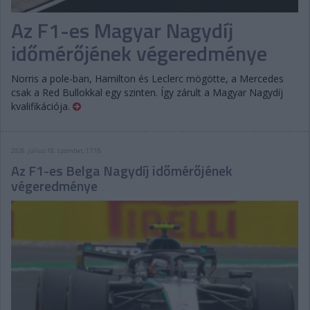
Az F1-es Magyar Nagydíj
időmérőjének végeredménye
Norris a pole-ban, Hamilton és Leclerc mögötte, a Mercedes
csak a Red Bullokkal egy szinten. Így zárult a Magyar Nagydíj
kvalifikációja.
2026. július 18. szombat, 17:18
Az F1-es Belga Nagydíj időmérőjének
végeredménye