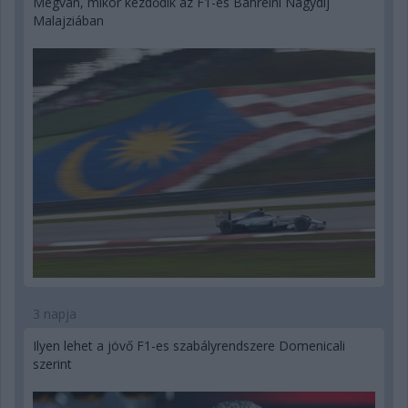
Megvan, mikor kezdődik az F1-es Bahreini Nagydíj
Malajziában
3 napja
Ilyen lehet a jövő F1-es szabályrendszere Domenicali
szerint