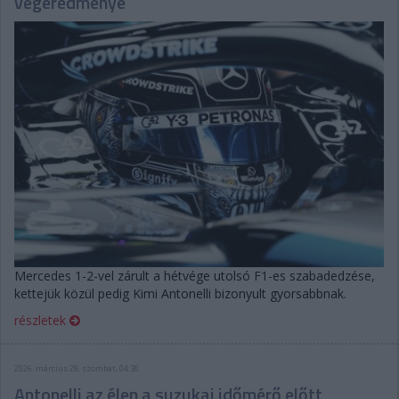
végeredménye
Mercedes 1-2-vel zárult a hétvége utolsó F1-es szabadedzése,
kettejük közül pedig Kimi Antonelli bizonyult gyorsabbnak.
részletek
2026. március 28. szombat, 04:30
Antonelli az élen a suzukai időmérő előtt