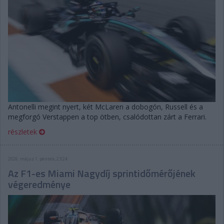
Antonelli megint nyert, két McLaren a dobogón, Russell és a
megforgó Verstappen a top ötben, csalódottan zárt a Ferrari.
részletek
2026. május 1. péntek, 23:24
Az F1-es Miami Nagydíj sprintidőmérőjének
végeredménye