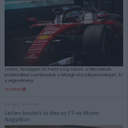
Leclerc, Verstappen és Piastri a top három, a Mercedesek
problémákkal szembesültek a hétvége első pályaeseményén. Ez
a végeredmény.
részletek
2026. május 1. péntek, 19:35
Leclerc kezdett az élen az F1-es Miami
Nagydíjon