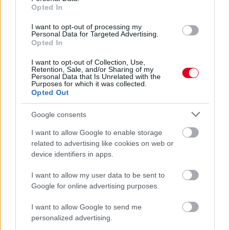
előző hírek
következő hírek
Opted In
I want to opt-out of processing my
Personal Data for Targeted Advertising.
Opted In
Hallgasd meg a Formula Podcast
legfrissebb adását!
I want to opt-out of Collection, Use,
Retention, Sale, and/or Sharing of my
Personal Data that Is Unrelated with the
Purposes for which it was collected.
Opted Out
Kövess minket a Facebookon
Google consents
I want to allow Google to enable storage
related to advertising like cookies on web or
device identifiers in apps.
I want to allow my user data to be sent to
Parc Fermé
Google for online advertising purposes.
4 órája
I want to allow Google to send me
personalized advertising.
MotoGP: Bezzecchi közel egy másodpercet javított a