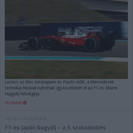
Leclerc az élen Verstappen és Piastri előtt, a Mercedesek
technikai hibával nyitottak: így kezdődött el az F1-es Miami
Nagydíj hétvégéje.
részletek
2026. március 28. szombat, 04:38
F1-es Japán Nagydíj – a 3. szabadedzés