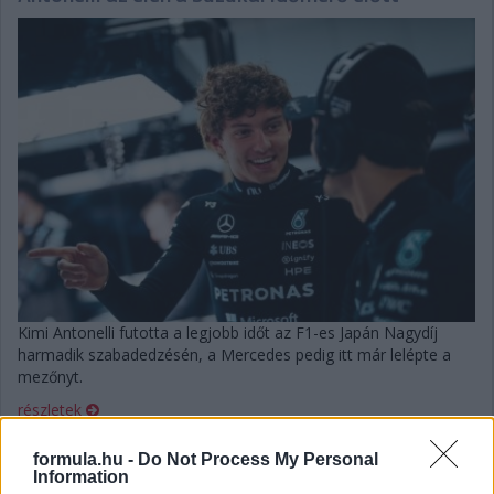
Kimi Antonelli futotta a legjobb időt az F1-es Japán Nagydíj
harmadik szabadedzésén, a Mercedes pedig itt már lelépte a
mezőnyt.
részletek
formula.hu -
Do Not Process My Personal
2026. március 14. szombat, 04:46
Information