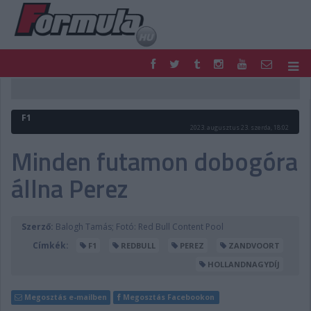
F1
PARC FERMÉ
FORMULA
MOTOR
F1
NEMZETKÖZI
HAZAI
2023. augusztus 23. szerda, 18:02
RETRO
EGYÉB
Minden futamon dobogóra
PODCAST
SHOP
állna Perez
LIVE
TIPPJÁTÉK
DIGITÁLIS MAGAZIN
PONTÁLLÁSOK
VERSENYNAPTÁRAK
Szerző:
Balogh Tamás; Fotó: Red Bull Content Pool
Címkék:
F1
REDBULL
PEREZ
ZANDVOORT
HOLLANDNAGYDÍJ
Megosztás e-mailben
Megosztás Facebookon