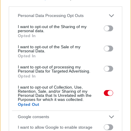
Óriási bevétel-visszaesést könyvelhetett el az F1 a
third parties.
második negyedévben
Please note that this website/app uses one or more Google
Personal Data Processing Opt Outs
services and may gather and store information including but
not limited to your visit or usage behaviour. You may click to
I want to opt-out of the Sharing of my
personal data.
grant or deny consent to Google and its third-party tags to
Opted In
use your data for below specified purposes in below Google
consent section.
I want to opt-out of the Sale of my
Personal Data.
Opted In
I want to opt-out of processing my
Personal Data for Targeted Advertising.
Opted In
I want to opt-out of Collection, Use,
Retention, Sale, and/or Sharing of my
Personal Data that Is Unrelated with the
Purposes for which it was collected.
19 órája
Opted Out
Kerékpáros világbajnokságra kvalifikálta magát Bottas az
Google consents
F1-es nyári szünetben
I want to allow Google to enable storage