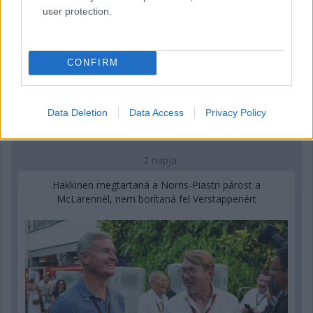
user protection.
CONFIRM
Data Deletion
Data Access
Privacy Policy
2 napja
Hakkinen megtartaná a Norris-Piastri párost a
McLarennél, nem borítaná fel Verstappenért