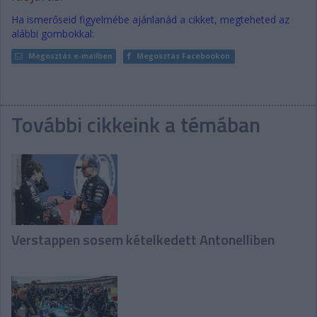
Ha ismerőseid figyelmébe ajánlanád a cikket, megteheted az
alábbi gombokkal:
Megosztás e-mailben
Megosztás Facebookon
További cikkeink a témában
Verstappen sosem kételkedett Antonelliben