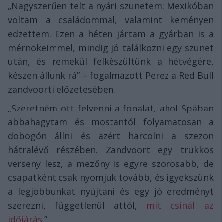
„Nagyszerűen telt a nyári szünetem: Mexikóban
voltam a családommal, valamint keményen
edzettem. Ezen a héten jártam a gyárban is a
mérnökeimmel, mindig jó találkozni egy szünet
után, és remekül felkészültünk a hétvégére,
készen állunk rá” – fogalmazott Perez a Red Bull
zandvoorti előzetesében.
„Szeretném ott felvenni a fonalat, ahol Spában
abbahagytam és mostantól folyamatosan a
dobogón állni és azért harcolni a szezon
hátralévő részében. Zandvoort egy trükkös
verseny lesz, a mezőny is egyre szorosabb, de
csapatként csak nyomjuk tovább, és igyekszünk
a legjobbunkat nyújtani és egy jó eredményt
szerezni, függetlenül attól,
mit csinál az
időjárás
.”