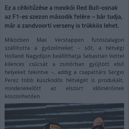
Ez a célkitűzése a mexikói Red Bull-osnak
az F1-es szezon második felére – bár tudja,
már a zandvoorti verseny is trükkös lehet.
Miközben Max Verstappen futószalagon
szállította a győzelmeket – sőt, a hétvégi
Holland Nagydíjon beállíthatja Sebastian Vettel
kilences csúcsát a zsinórban gyűjtött első
helyeket tekintve –, addig a csapattárs Sergio
Perez több küszködős hétvégét is produkált,
mindenekelőtt az elszúrt időmérőinek
köszönhetően.