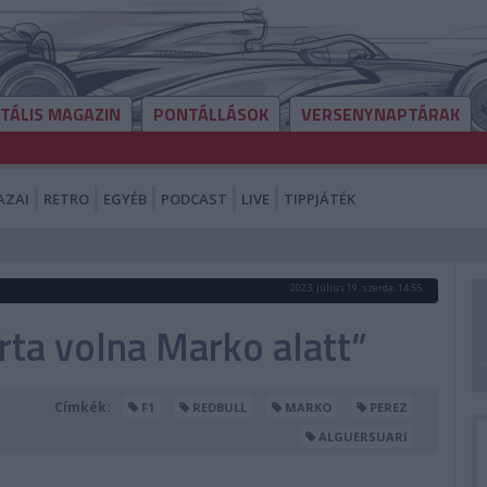
ITÁLIS MAGAZIN
PONTÁLLÁSOK
VERSENYNAPTÁRAK
AZAI
RETRO
EGYÉB
PODCAST
LIVE
TIPPJÁTÉK
2023. július 19. szerda, 14:55
rta volna Marko alatt”
Címkék:
F1
REDBULL
MARKO
PEREZ
ALGUERSUARI