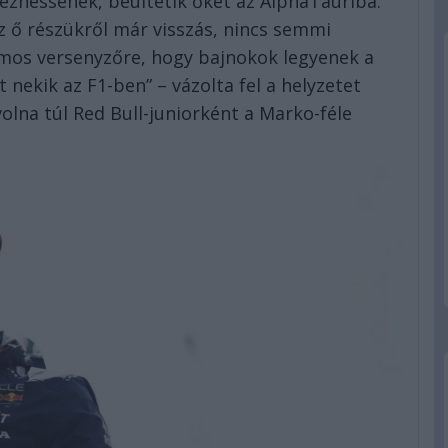
rezhessenek, beültetik őket az AlphaTauriba.
z ő részükről már visszás, nincs semmi
zámos versenyzőre, hogy bajnokok legyenek a
t nekik az F1-ben” – vázolta fel a helyzetet
volna túl Red Bull-juniorként a Marko-féle