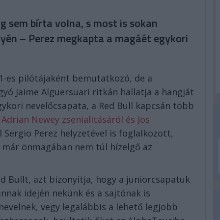
ig sem bírta volna, s most is sokan
elyén – Perez megkapta a magáét egykori
1-es pilótájaként bemutatkozó, de a
ó Jaime Alguersuari ritkán hallatja a hangját
ykori nevelőcsapata, a Red Bull kapcsán több
 Adrian Newey zsenialitásáról és Jos
l Sergio Perez helyzetével is foglalkozott,
t már önmagában nem túl hízelgő az
d Bullt, azt bizonyítja, hogy a juniorcsapatuk
annak idején nekünk és a sajtónak is
nevelnek, vegy legalábbis a lehető legjobb