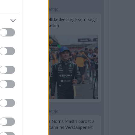
1 napja
Montoya szerint Antonelli kedvessége sem segít
Russellen
2 napja
Hakkinen megtartaná a Norris-Piastri párost a
McLarennél, nem borítaná fel Verstappenért