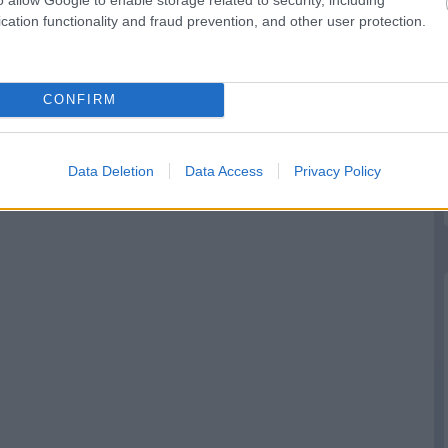
cation functionality and fraud prevention, and other user protection.
t
A pilóták kérték,
Verstappen:
de a csapatok
Kormányzati
leszavazták a
támogatás nélkül
Pirelli javaslatát
nehéz
CONFIRM
Data Deletion
Data Access
Privacy Policy