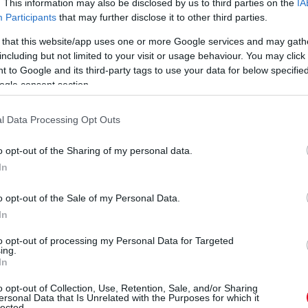
. This information may also be disclosed by us to third parties on the
IA
bogón kell végezned, nem pedig csak a legjobb
Participants
that may further disclose it to other third parties.
d, máskülönben minden joguk megvan
 that this website/app uses one or more Google services and may gath
 mezőnyben, aki határozottan közelebb tudna
including but not limited to your visit or usage behaviour. You may click 
 to Google and its third-party tags to use your data for below specifi
ogle consent section.
eted az alábbi gombokkal:
l Data Processing Opt Outs
o opt-out of the Sharing of my personal data.
In
o opt-out of the Sale of my Personal Data.
In
to opt-out of processing my Personal Data for Targeted
ing.
In
o opt-out of Collection, Use, Retention, Sale, and/or Sharing
ersonal Data that Is Unrelated with the Purposes for which it
lected.