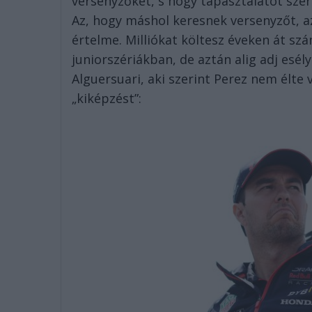
versenyzőket, s hogy tapasztalatot sze
Az, hogy máshol keresnek versenyzőt, a
értelme. Milliókat költesz éveken át s
juniorszériákban, de aztán alig adj esély
Alguersuari, aki szerint Perez nem élte 
„kiképzést”: