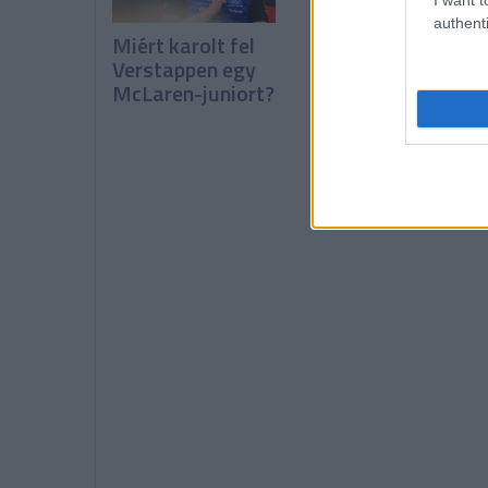
authenti
Miért karolt fel
Binotto: Elégedet
Verstappen egy
vagyok, de nem
McLaren-juniort?
boldog