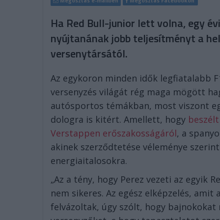
Megosztás e-mailben
Megosztás Facebookon
Ha Red Bull-junior lett volna, egy év
nyújtanának jobb teljesítményt a h
versenytársától.
Az egykoron minden idők legfiatalabb F
versenyzés világát rég maga mögött hagy
autósportos témákban, most viszont eg
dologra is kitért. Amellett, hogy
beszélt
Verstappen erőszakosságáról
, a spanyo
akinek szerződtetése véleménye szerin
energiaitalosokra.
„Az a tény, hogy Perez vezeti az egyik Re
nem sikeres. Az egész elképzelés, amit 
felvázoltak, úgy szólt, hogy bajnokokat 