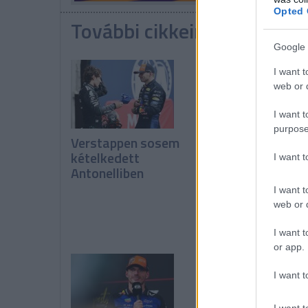
Opted 
További cikkeink a témába
Google 
I want t
web or d
I want t
purpose
Verstappen sosem
Vowles: Még nem
kételkedett
látszanak a pozit
I want 
Antonelliben
változások
I want t
web or d
I want t
or app.
I want t
I want t