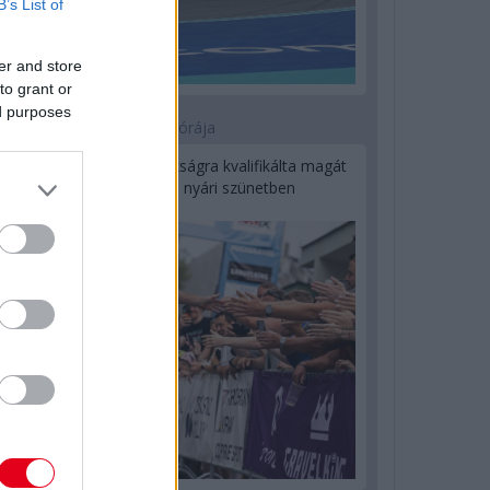
B’s List of
er and store
to grant or
ed purposes
12 órája
Kerékpáros világbajnokságra kvalifikálta magát
Bottas az F1-es nyári szünetben