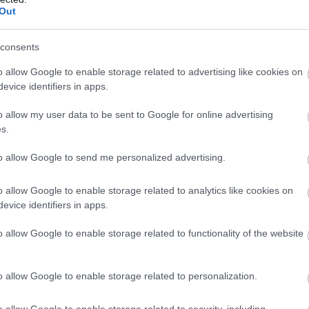
Out
n
consents
o allow Google to enable storage related to advertising like cookies on
evice identifiers in apps.
o allow my user data to be sent to Google for online advertising
s.
„Minden álomhoz
Norris
ív
kell egy csapat” –
figyelmeztet:
to allow Google to send me personalized advertising.
érzelmes posztban
„Még nem hoztuk
búcsúzik a
ki a maximumot”
o allow Google to enable storage related to analytics like cookies on
Mercedestől Gwen
evice identifiers in apps.
Lagrue
o allow Google to enable storage related to functionality of the website
o allow Google to enable storage related to personalization.
o allow Google to enable storage related to security, including