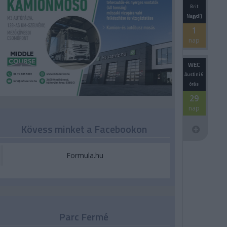
Brit
Nagydíj
1
nap
WEC
Austini 6
órás
29
nap
Kövess minket a Facebookon
Formula.hu
Parc Fermé