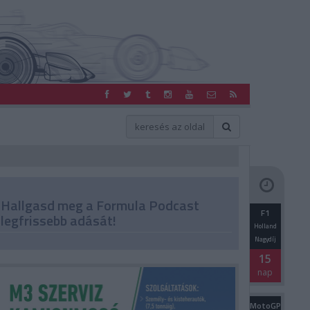
Hallgasd meg a Formula Podcast
F1
legfrissebb adását!
Holland
Nagydíj
15
nap
MotoGP