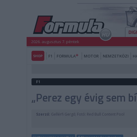
DIG
2026. augusztus 7. péntek
SHOP
F1
FORMULA
MOTOR
NEMZETKÖZI
H
F1
„Perez egy évig sem bí
Szerző:
Gellérfi Gergő; Fotó: Red Bull Content Pool