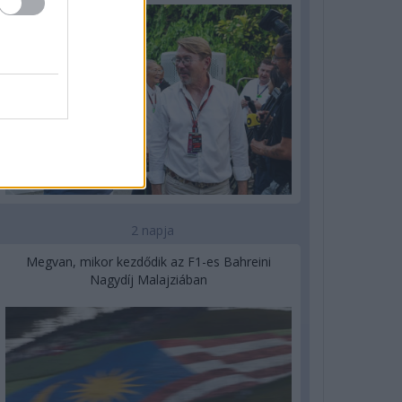
2 napja
Megvan, mikor kezdődik az F1-es Bahreini
Nagydíj Malajziában