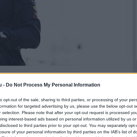
u -
Do Not Process My Personal Information
sapatban. Ha ott lett volna, akkor egy évig
gyan ítélkezik a versenyzők felett” – mondta a
to opt-out of the sale, sharing to third parties, or processing of your per
atlan az a teljesítmény, amit a mexikói
formation for targeted advertising by us, please use the below opt-out s
légája jobb teljesítményt tudna nyújtani nála:
r selection. Please note that after your opt-out request is processed y
eing interest-based ads based on personal information utilized by us or
lned is kell. Elfogadhatatlan, hogy Perez
disclosed to third parties prior to your opt-out. You may separately opt-
del lassabb. Ha a csapattársad minden
losure of your personal information by third parties on the IAB’s list of