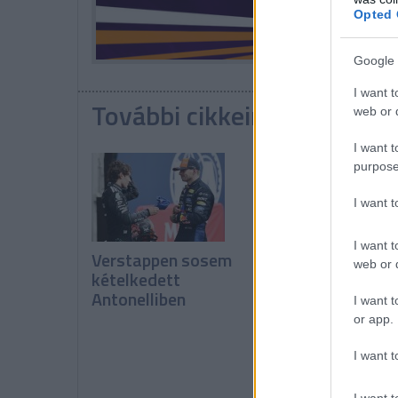
Opted 
Google 
I want t
További cikkeink a témába
web or d
I want t
purpose
I want 
I want t
Verstappen sosem
Vowles: Még nem
web or d
kételkedett
látszanak a pozit
Antonelliben
változások
I want t
or app.
I want t
I want t