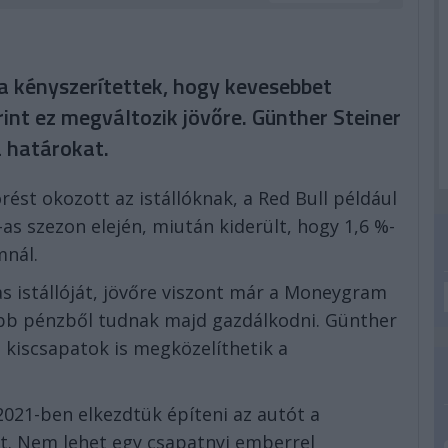
a kényszerítettek, hogy kevesebbet
int ez megváltozik jövőre. Günther Steiner
a határokat.
ést okozott az istállóknak, a Red Bull például
s szezon elején, miután kiderült, hogy 1,6 %-
mnál.
s istállóját, jövőre viszont már a Moneygram
öbb pénzből tudnak majd gazdálkodni. Günther
s kiscsapatok is megközelíthetik a
2021-ben elkezdtük építeni az autót a
lt. Nem lehet egy csapatnyi emberrel