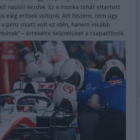
ső naptól kezdve. Ez a munka tehát eltartott
 is elég erősek voltunk. Azt hiszem, nem úgy
 a pénz miatt volt ez idén, hanem inkább
kának” – értékelte helyzetüket a csapatfőnök.