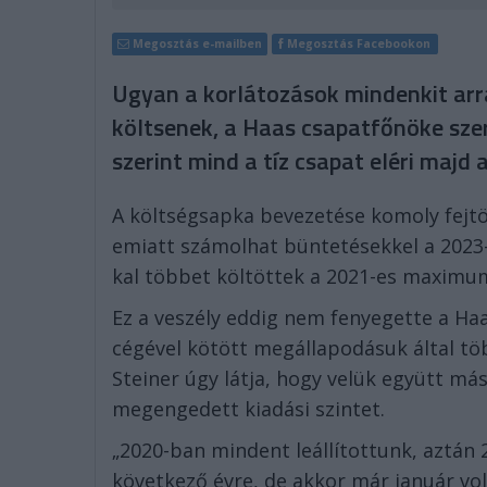
Megosztás e-mailben
Megosztás Facebookon
Ugyan a korlátozások mindenkit arr
költsenek, a Haas csapatfőnöke szer
szerint mind a tíz csapat eléri majd 
A költségsapka bevezetése komoly fejtör
emiatt számolhat büntetésekkel a 2023-a
kal többet költöttek a 2021-es maximu
Ez a veszély eddig nem fenyegette a Haa
cégével kötött megállapodásuk által t
Steiner úgy látja, hogy velük együtt má
megengedett kiadási szintet.
„2020-ban mindent leállítottunk, aztán 
következő évre, de akkor már január vo