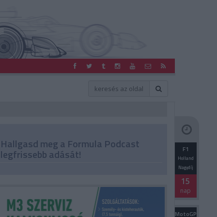
Hallgasd meg a Formula Podcast
F1
legfrissebb adását!
Holland
Nagydíj
15
nap
MotoGP