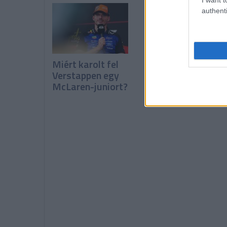
authenti
Miért karolt fel
Binotto: Elégedet
Verstappen egy
vagyok, de nem
McLaren-juniort?
boldog