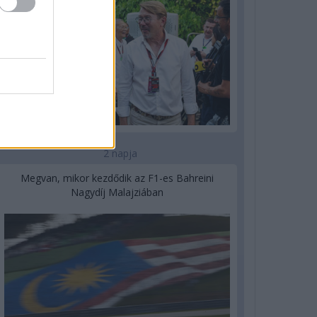
2 napja
Megvan, mikor kezdődik az F1-es Bahreini
Nagydíj Malajziában