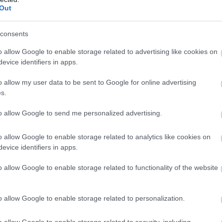
Out
consents
o allow Google to enable storage related to advertising like cookies on
n
evice identifiers in apps.
o allow my user data to be sent to Google for online advertising
s.
to allow Google to send me personalized advertising.
o allow Google to enable storage related to analytics like cookies on
„Minden álomhoz
Norris
evice identifiers in apps.
ív
kell egy csapat” –
figyelmeztet:
érzelmes posztban
„Még nem hoztuk
o allow Google to enable storage related to functionality of the website
búcsúzik a
ki a maximumot”
Mercedestől Gwen
Lagrue
o allow Google to enable storage related to personalization.
o allow Google to enable storage related to security, including