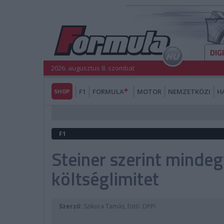
DIG
2026. augusztus 8. szombat
SHOP
F1
FORMULA
MOTOR
NEMZETKÖZI
H
F1
Steiner szerint mindeg
költséglimitet
Szerző:
Szikora Tamás, fotó: DPPI