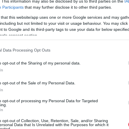
. This information may also be disclosed by us to third parties on the
IA
zről, hanem a tehetségről van szó, szóval
Participants
that may further disclose it to other third parties.
ogy előrébb lépjünk” – folytatta Steiner.
 that this website/app uses one or more Google services and may gath
a túl. Ez a legjobb dolog, ami az F1-ben
including but not limited to your visit or usage behaviour. You may click 
 to Google and its third-party tags to use your data for below specifi
ég sokáig tartott. Ezt már nagyon régen
ogle consent section.
aki, akkoriban ott volt” – zárta gondolatait a
l Data Processing Opt Outs
eted az alábbi gombokkal:
o opt-out of the Sharing of my personal data.
In
o opt-out of the Sale of my Personal Data.
In
to opt-out of processing my Personal Data for Targeted
ing.
In
o opt-out of Collection, Use, Retention, Sale, and/or Sharing
ersonal Data that Is Unrelated with the Purposes for which it
lected.