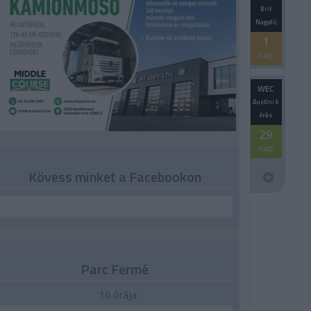
Brit
Nagydíj
1
nap
WEC
Austini 6
órás
29
nap
Kövess minket a Facebookon
Parc Fermé
10 órája