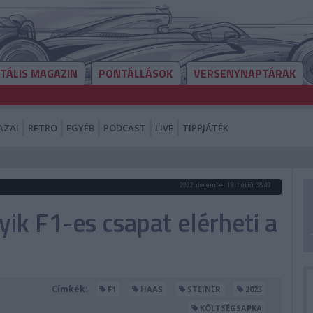
ITÁLIS MAGAZIN
PONTÁLLÁSOK
VERSENYNAPTÁRAK
AZAI
RETRO
EGYÉB
PODCAST
LIVE
TIPPJÁTÉK
2022. december 19. hétfő, 08:49
yik F1-es csapat elérheti a
Címkék:
F1
HAAS
STEINER
2023
KÖLTSÉGSAPKA