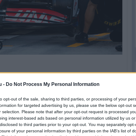
u -
Do Not Process My Personal Information
zzájuk hasonlóan mások is elérik majd a
sapka egy jó dolog, hiszen ennek hiányában ők
to opt-out of the sale, sharing to third parties, or processing of your per
formation for targeted advertising by us, please use the below opt-out s
r selection. Please note that after your opt-out request is processed y
és eléggé biztos vagyok benne, hogy
eing interest-based ads based on personal information utilized by us or
k tenni a következő lépést. Így már
disclosed to third parties prior to your opt-out. You may separately opt-
Szerintem rajtunk kívül mindenki más is eléri
losure of your personal information by third parties on the IAB’s list of