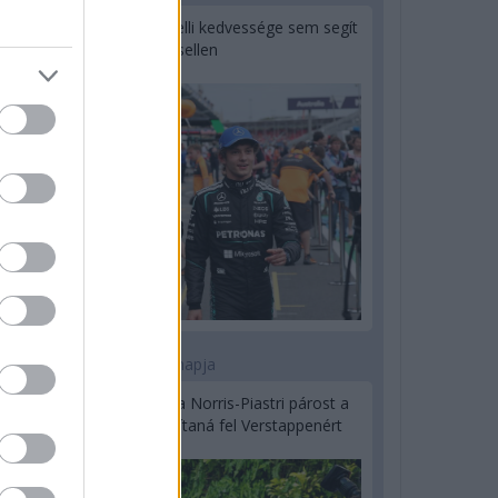
Montoya szerint Antonelli kedvessége sem segít
Russellen
2 napja
Hakkinen megtartaná a Norris-Piastri párost a
McLarennél, nem borítaná fel Verstappenért