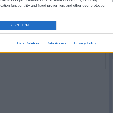
cation functionality and fraud prevention, and other user protection.
CONFIRM
t
A pilóták kérték,
Verstappen:
de a csapatok
Kormányzati
leszavazták a
támogatás nélkül
Data Deletion
Data Access
Privacy Policy
Pirelli javaslatát
nehéz