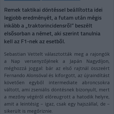
Remek taktikai döntéssel beállította idei
legjobb eredményét, a futam után mégis
inkább a „traktorincidensről” beszélt
elsősorban a német, aki szerint tanulnia
kell az F1-nek az esetből.
Sebastian Vettelt választották meg a rajongók
a Nap versenyzőjének a Japán Nagydíjon,
méghozzá joggal: bár az első rajtnál összeért
Fernando Alonsóval és kiforgott, az újraindítást
követően egyből intermediate abroncsokra
váltott, ami zseniális döntésnek bizonyult, mert
a mezőny végéről előreugrott a hatodik helyre,
amit a leintésig – igaz, csak egy hajszállal, de –
sikerült is megőriznie.