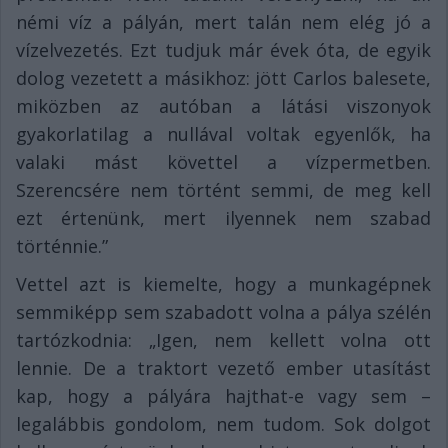
némi víz a pályán, mert talán nem elég jó a
vízelvezetés. Ezt tudjuk már évek óta, de egyik
dolog vezetett a másikhoz: jött Carlos balesete,
miközben az autóban a látási viszonyok
gyakorlatilag a nullával voltak egyenlők, ha
valaki mást követtel a vízpermetben.
Szerencsére nem történt semmi, de meg kell
ezt értenünk, mert ilyennek nem szabad
történnie.”
Vettel azt is kiemelte, hogy a munkagépnek
semmiképp sem szabadott volna a pálya szélén
tartózkodnia: „Igen, nem kellett volna ott
lennie. De a traktort vezető ember utasítást
kap, hogy a pályára hajthat-e vagy sem –
legalábbis gondolom, nem tudom. Sok dolgot