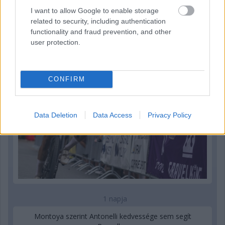
I want to allow Google to enable storage
Kerékpáros világbajnokságra kvalifikálta magát Bottas az
related to security, including authentication
F1-es nyári szünetben
functionality and fraud prevention, and other
user protection.
CONFIRM
Data Deletion
Data Access
Privacy Policy
1 napja
Montoya szerint Antonelli kedvessége sem segít