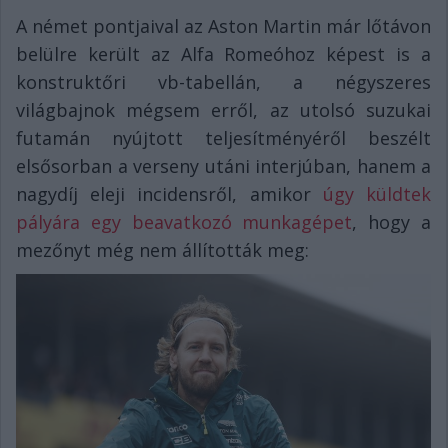
A német pontjaival az Aston Martin már lőtávon
belülre került az Alfa Romeóhoz képest is a
konstruktőri vb-tabellán, a négyszeres
világbajnok mégsem erről, az utolsó suzukai
futamán nyújtott teljesítményéről beszélt
elsősorban a verseny utáni interjúban, hanem a
nagydíj eleji incidensről, amikor
úgy küldtek
pályára egy beavatkozó munkagépet
, hogy a
mezőnyt még nem állították meg: