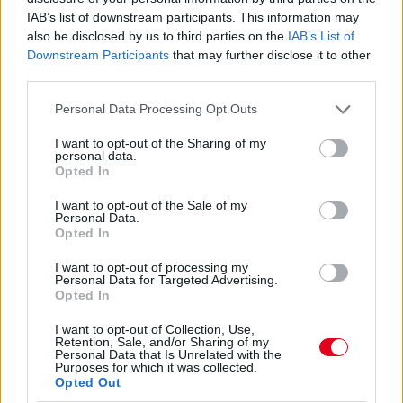
IAB’s list of downstream participants. This information may
also be disclosed by us to third parties on the
IAB’s List of
Downstream Participants
that may further disclose it to other
third parties.
Please note that this website/app uses one or more Google
Personal Data Processing Opt Outs
11 órája
services and may gather and store information including but
not limited to your visit or usage behaviour. You may click to
I want to opt-out of the Sharing of my
Sajtó: Az Aston Martintól érkezik Lambiase utódja a Red
personal data.
grant or deny consent to Google and its third-party tags to
Opted In
Bullhoz?
use your data for below specified purposes in below Google
consent section.
I want to opt-out of the Sale of my
Personal Data.
Opted In
I want to opt-out of processing my
Personal Data for Targeted Advertising.
Opted In
I want to opt-out of Collection, Use,
Retention, Sale, and/or Sharing of my
Personal Data that Is Unrelated with the
Purposes for which it was collected.
Opted Out