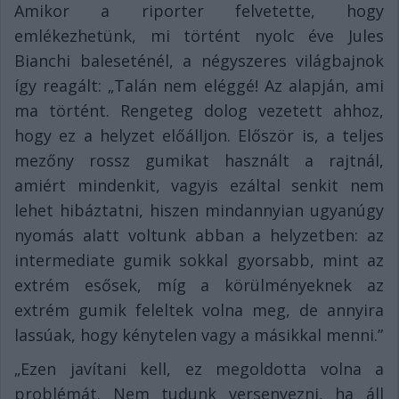
Amikor a riporter felvetette, hogy
emlékezhetünk, mi történt nyolc éve Jules
Bianchi baleseténél, a négyszeres világbajnok
így reagált: „Talán nem eléggé! Az alapján, ami
ma történt. Rengeteg dolog vezetett ahhoz,
hogy ez a helyzet előálljon. Először is, a teljes
mezőny rossz gumikat használt a rajtnál,
amiért mindenkit, vagyis ezáltal senkit nem
lehet hibáztatni, hiszen mindannyian ugyanúgy
nyomás alatt voltunk abban a helyzetben: az
intermediate gumik sokkal gyorsabb, mint az
extrém esősek, míg a körülményeknek az
extrém gumik feleltek volna meg, de annyira
lassúak, hogy kénytelen vagy a másikkal menni.”
„Ezen javítani kell, ez megoldotta volna a
problémát. Nem tudunk versenyezni, ha áll