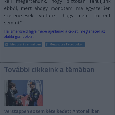
kell megértenünk, hogy biztosan tanuljunk
ebből, mert ahogy mondtam: ma egyszerűen
szerencsések voltunk, hogy nem történt
semmi.”
Ha ismerőseid figyelmébe ajánlanád a cikket, megteheted az
alábbi gombokkal:
Megosztás e-mailben
Megosztás Facebookon
További cikkeink a témában
Verstappen sosem kételkedett Antonelliben