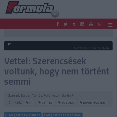
F1
PARC FERMÉ
FORMULA
MOTOR
F1
NEMZETKÖZI
HAZAI
2022. október 9. vasárnap, 12:48
RETRO
EGYÉB
Vettel: Szerencsések
PODCAST
SHOP
voltunk, hogy nem történt
LIVE
TIPPJÁTÉK
DIGITÁLIS MAGAZIN
PONTÁLLÁSOK
semmi
VERSENYNAPTÁRAK
Szerző:
Balogh Tamás; Fotó: Aston Martin F1
Címkék:
F1
VETTEL
SUZUKA
JAPÁNNAGYDÍJ
Megosztás e-mailben
Megosztás Facebookon