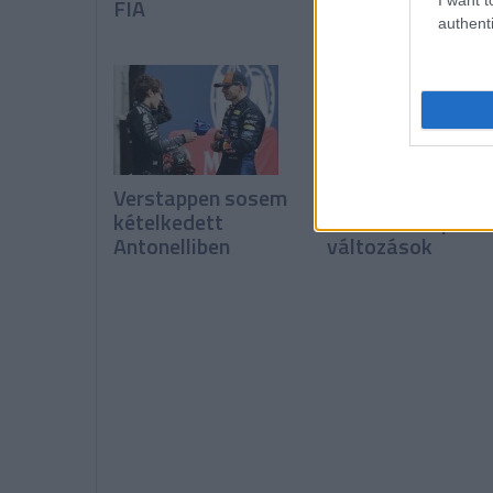
FIA
csapatot akar
authenti
Verstappen sosem
Vowles: Még nem
kételkedett
látszanak a pozit
Antonelliben
változások