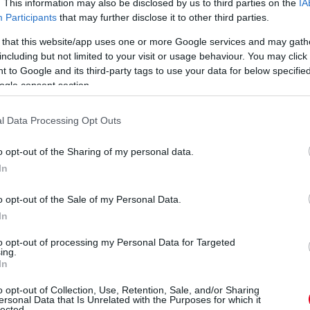
. This information may also be disclosed by us to third parties on the
IA
Participants
that may further disclose it to other third parties.
 that this website/app uses one or more Google services and may gath
including but not limited to your visit or usage behaviour. You may click 
 to Google and its third-party tags to use your data for below specifi
ogle consent section.
n érhető el – iratkozz fel, kövess minket!
l Data Processing Opt Outs
o opt-out of the Sharing of my personal data.
In
o opt-out of the Sale of my Personal Data.
eted az alábbi gombokkal:
In
to opt-out of processing my Personal Data for Targeted
ing.
In
o opt-out of Collection, Use, Retention, Sale, and/or Sharing
ersonal Data that Is Unrelated with the Purposes for which it
lected.