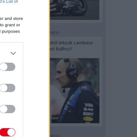
B’s List of
er and store
to grant or
ed purposes
1 napja
Sajtó: Az Aston Martintól érkezik Lambiase
utódja a Red Bullhoz?
1 napja