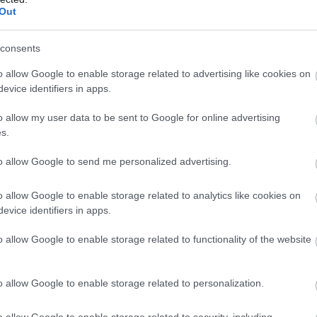
Out
consents
o allow Google to enable storage related to advertising like cookies on
evice identifiers in apps.
o allow my user data to be sent to Google for online advertising
s.
n
to allow Google to send me personalized advertising.
o allow Google to enable storage related to analytics like cookies on
evice identifiers in apps.
o allow Google to enable storage related to functionality of the website
Wolff: A Ferrari
Domenicali: Az F1
o allow Google to enable storage related to personalization.
nyafog a motorja
többet hozott Las
miatt
Vegasban, mint a
o allow Google to enable storage related to security, including