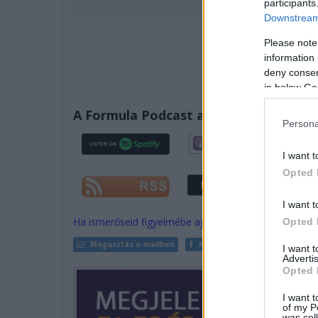
participants
Downstream 
Please note
information 
deny consent
in below Go
A Formula Podcast az alábbi felületeke
Persona
I want t
Opted 
I want t
Ha ismerőseid figyelmébe ajánlanád a cikket, megteh
Opted 
Megosztás e-mailben
Megosztás Facebookon
I want 
Advertis
Opted 
I want t
of my P
was col