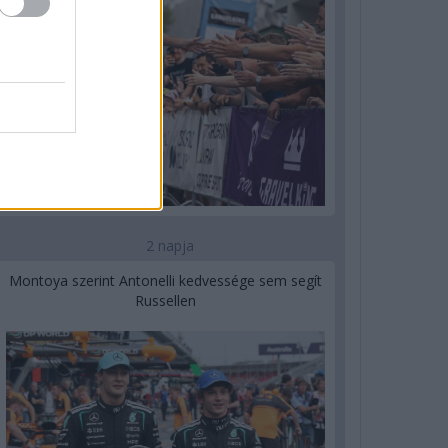
2 napja
Montoya szerint Antonelli kedvessége sem segít
Russellen