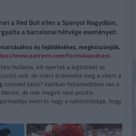
ari a Red Bull ellen a Spanyol Nagydíjon,
rgyalta a barcelonai hétvége eseményeit.
nntartásához és fejlődéséhez, megköszönjük,
tps://www.patreon.com/formulapodcast
.
ztési hulláma, kik nyertek a legtöbbet az
szorító volt, de miért érdemelte meg a sikert a
ig szenved Sainz? Valóban feltámadóban van a
Martin, de már megint nem pozitív
k garmadája övezi és nagy a valószínűsége, hogy