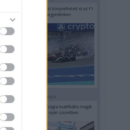
Óriási bevétel-visszaesést könyvelhetett el az F1
a második negyedévben
1 napja
Kerékpáros világbajnokságra kvalifikálta magát
Bottas az F1-es nyári szünetben