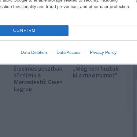
Super Bowl
cation functionality and fraud prevention, and other user protection.
CONFIRM
Data Deletion
Data Access
Privacy Policy
„Minden álomhoz
Norris
ív
kell egy csapat” –
figyelmeztet:
érzelmes posztban
„Még nem hoztuk
búcsúzik a
ki a maximumot”
Mercedestől Gwen
Lagrue