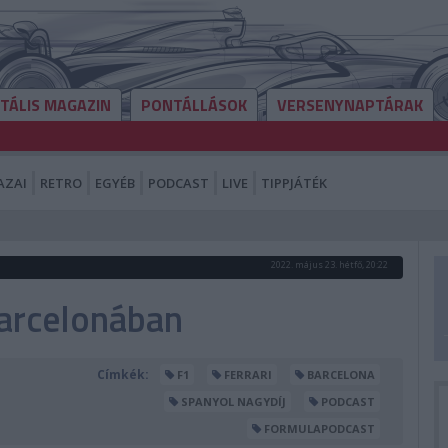
ITÁLIS MAGAZIN
PONTÁLLÁSOK
VERSENYNAPTÁRAK
AZAI
RETRO
EGYÉB
PODCAST
LIVE
TIPPJÁTÉK
2022. május 23. hétfő, 20:22
Barcelonában
Címkék:
F1
FERRARI
BARCELONA
SPANYOL NAGYDÍJ
PODCAST
FORMULAPODCAST