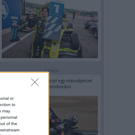
1 napja
MotoGP: Bezzecchi közel egy másodpercet
javított a körrekordon
sonal or
ection to
ou may
 personal
out of the
 downstream