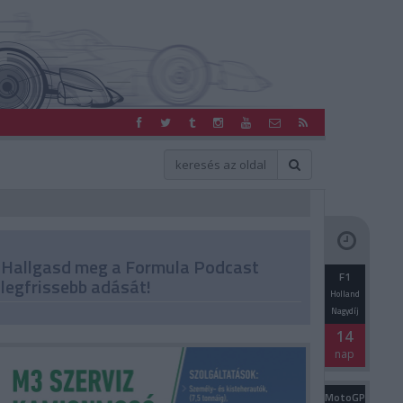
Hallgasd meg a Formula Podcast
F1
legfrissebb adását!
Holland
Nagydíj
14
nap
MotoGP