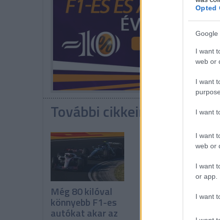
Opted 
Google 
I want t
web or d
I want t
purpose
További cikkeink a témába
I want 
I want t
web or d
I want t
or app.
Még 80 kilóval
Verstappen nem
I want t
könnyebb F1-es
F1-es, hanem
autókat akar az
endurance-
I want t