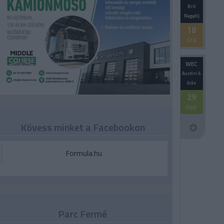
Brit
Nagydíj
18
óra
WEC
Austini 6
órás
29
nap
Kövess minket a Facebookon
Formula.hu
Parc Fermé