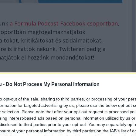
runk
a Formula Podcast Facebook-csoportban
,
 csoportban megfogalmazhatjátok
itokat, kritikáitokat és szidalmaitokat,
re is írhattok nekünk, Twitteren pedig a
atjátok el hozzánk mondandótokat!
zött Móni István, Végi Ádám, Varga Csaba,
u -
Do Not Process My Personal Information
 Fehér Ákos, Hetyey Júlia, Visi Ákos, Schneider
er, Magda Zsanett Odett és Molnár Árpád
to opt-out of the sale, sharing to third parties, or processing of your per
formation for targeted advertising by us, please use the below opt-out s
r selection. Please note that after your opt-out request is processed y
COM
, F1-es és utcai modellek óriási kínálatával
eing interest-based ads based on personal information utilized by us or
disclosed to third parties prior to your opt-out. You may separately opt-
losure of your personal information by third parties on the IAB’s list of