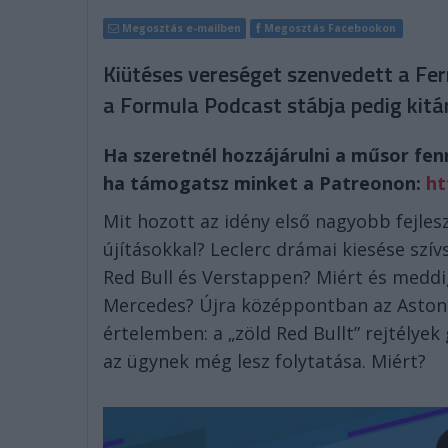
Megosztás e-mailben
Megosztás Facebookon
Kiütéses vereséget szenvedett a Ferr
a Formula Podcast stábja pedig kitá
Ha szeretnél hozzájárulni a műsor fe
ha támogatsz minket a Patreonon:
ht
Mit hozott az idény első nagyobb fejles
újításokkal? Leclerc drámai kiesése szív
Red Bull és Verstappen? Miért és medd
Mercedes? Újra középpontban az Aston 
értelemben: a „zöld Red Bullt” rejtélye
az ügynek még lesz folytatása. Miért?