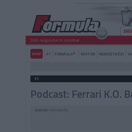
DIG
2026. augusztus 8. szombat
SHOP
F1
FORMULA
MOTOR
NEMZETKÖZI
H
F1
Podcast: Ferrari K.O. 
Szerző:
Formula.hu