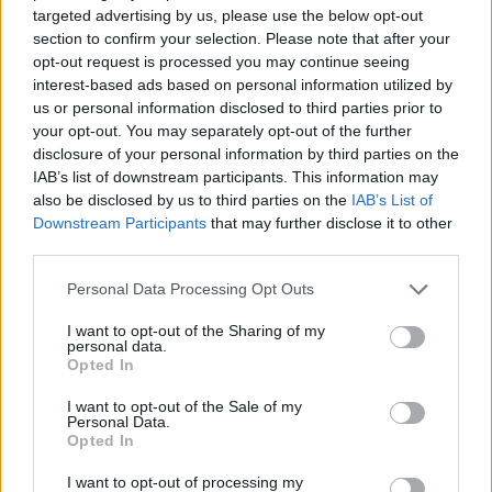
1 napja
targeted advertising by us, please use the below opt-out
section to confirm your selection. Please note that after your
MotoGP: Bezzecchi közel egy másodpercet javított a
opt-out request is processed you may continue seeing
körrekordon
interest-based ads based on personal information utilized by
us or personal information disclosed to third parties prior to
your opt-out. You may separately opt-out of the further
disclosure of your personal information by third parties on the
IAB’s list of downstream participants. This information may
also be disclosed by us to third parties on the
IAB’s List of
Downstream Participants
that may further disclose it to other
third parties.
Please note that this website/app uses one or more Google
Personal Data Processing Opt Outs
services and may gather and store information including but
not limited to your visit or usage behaviour. You may click to
I want to opt-out of the Sharing of my
personal data.
grant or deny consent to Google and its third-party tags to
Opted In
use your data for below specified purposes in below Google
consent section.
1 napja
I want to opt-out of the Sale of my
Personal Data.
Sajtó: Az Aston Martintól érkezik Lambiase utódja a Red
Opted In
Bullhoz?
I want to opt-out of processing my