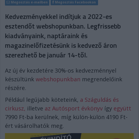
Megosztás e-mailben
Megosztás Facebookon
Kedvezményekkel indítjuk a 2022-es
esztendőt webshopunkban. Legfrissebb
kiadványaink, naptáraink és
magazinelőfizetésünk is kedvező áron
szerezhető be január 14-től.
Az új év kezdetére 30%-os kedvezménnyel
készültünk
webshopunkban
megrendelőink
részére.
Például legújabb köteteink,
a Száguldás és
cirkusz,
illetve
az Autósport évkönyv
így
együtt
7990 Ft-ba kerülnek, míg külön-külön 4190 Ft-
ért vásárolhatók meg.