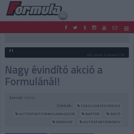
F1
PARC FERMÉ
FORMULA
MOTOR
F1
NEMZETKÖZI
HAZAI
2022. január 14. péntek, 07:30
RETRO
EGYÉB
Nagy évindító akció a
PODCAST
SHOP
Formulánál!
LIVE
TIPPJÁTÉK
DIGITÁLIS MAGAZIN
PONTÁLLÁSOK
VERSENYNAPTÁRAK
Szerző:
Admin
Címkék:
SZÁGULDÁSÉSCIRKUSZ
AUTÓSPORTFORMULAMAGAZIN
NAPTÁR
AKCIÓ
WEBSHOP
AUTÓSPORTÉVKÖNYV