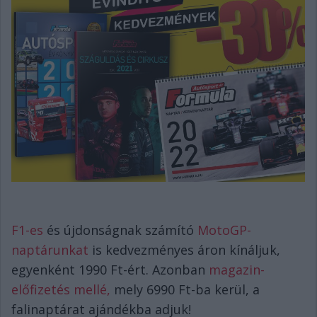
F1-es
és újdonságnak számító
MotoGP-
naptárunkat
is kedvezményes áron kínáljuk,
egyenként 1990 Ft-ért. Azonban
magazin-
előfizetés mellé,
mely 6990 Ft-ba kerül, a
falinaptárat ajándékba adjuk!