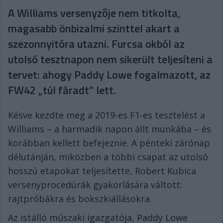
A Williams versenyzője nem titkolta,
magasabb önbizalmi szinttel akart a
szezonnyitóra utazni. Furcsa okból az
utolsó tesztnapon nem sikerült teljesíteni a
tervet: ahogy Paddy Lowe fogalmazott, az
FW42 „túl fáradt” lett.
Késve kezdte meg a 2019-es F1-es tesztelést a
Williams – a harmadik napon állt munkába – és
korábban kellett befejeznie. A pénteki zárónap
délutánján, miközben a többi csapat az utolsó
hosszú etapokat teljesítette, Robert Kubica
versenyprocedúrák gyakorlására váltott:
rajtpróbákra és bokszkiállásokra.
Az istálló műszaki igazgatója, Paddy Lowe