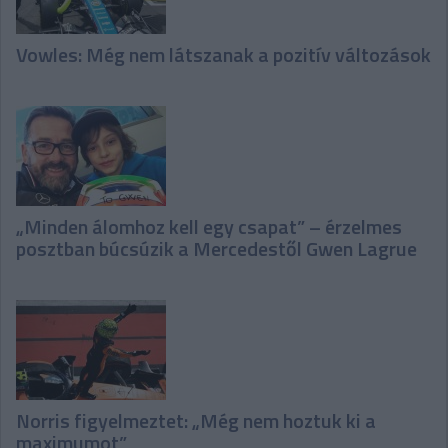
Vowles: Még nem látszanak a pozitív változások
„Minden álomhoz kell egy csapat” – érzelmes
posztban búcsúzik a Mercedestől Gwen Lagrue
Norris figyelmeztet: „Még nem hoztuk ki a
maximumot”