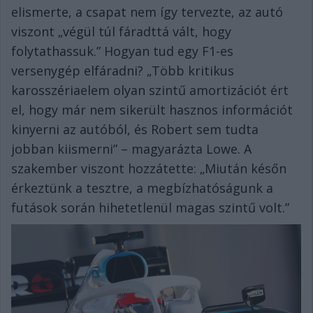
elismerte, a csapat nem így tervezte, az autó
viszont „végül túl fáradttá vált, hogy
folytathassuk.” Hogyan tud egy F1-es
versenygép elfáradni? „Több kritikus
karosszériaelem olyan szintű amortizációt ért
el, hogy már nem sikerült hasznos információt
kinyerni az autóból, és Robert sem tudta
jobban kiismerni” – magyarázta Lowe. A
szakember viszont hozzátette: „Miután későn
érkeztünk a tesztre, a megbízhatóságunk a
futások során hihetetlenül magas szintű volt.”