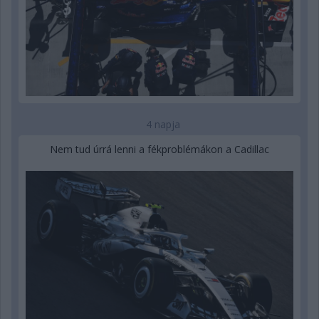
4 napja
Nem tud úrrá lenni a fékproblémákon a Cadillac