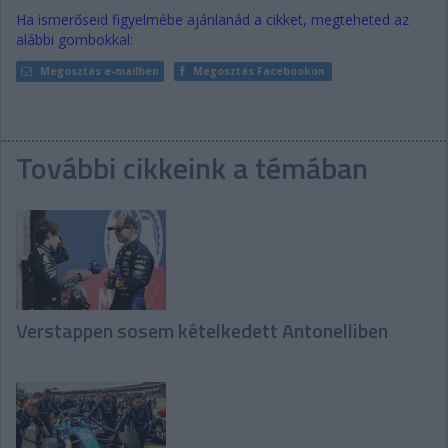
Ha ismerőseid figyelmébe ajánlanád a cikket, megteheted az
alábbi gombokkal:
Megosztás e-mailben
Megosztás Facebookon
További cikkeink a témában
Verstappen sosem kételkedett Antonelliben