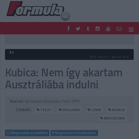
F1
PARC FERMÉ
FORMULA
MOTOR
F1
NEMZETKÖZI
HAZAI
2019. március 1. péntek, 20:26
RETRO
EGYÉB
Kubica: Nem így akartam
PODCAST
SHOP
Ausztráliába indulni
LIVE
TIPPJÁTÉK
DIGITÁLIS MAGAZIN
PONTÁLLÁSOK
VERSENYNAPTÁRAK
Szerző:
Strommer Benjamin, Fotó: DPPI
Címkék:
TESZT
WILLIAMS
LOWE
KUBICA
BARCELONA
Megosztás e-mailben
Megosztás Facebookon