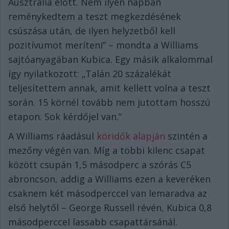
Ausztrália előtt. Nem ilyen napban
reménykedtem a teszt megkezdésének
csúszása után, de ilyen helyzetből kell
pozitívumot meríteni” – mondta a Williams
sajtóanyagában Kubica. Egy másik alkalommal
így nyilatkozott: „Talán 20 százalékát
teljesítettem annak, amit kellett volna a teszt
során. 15 körnél tovább nem jutottam hosszú
etapon. Sok kérdőjel van.”
A Williams ráadásul
köridők alapján
szintén a
mezőny végén van. Míg a többi kilenc csapat
között csupán 1,5 másodperc a szórás C5
abroncson, addig a Williams ezen a keveréken
csaknem két másodperccel van lemaradva az
első helytől – George Russell révén, Kubica 0,8
másodperccel lassabb csapattársánál.