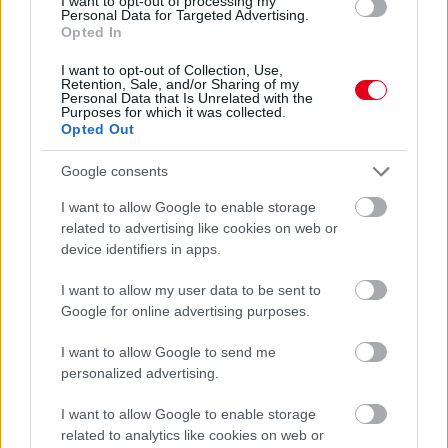
I want to opt-out of processing my
Personal Data for Targeted Advertising.
második negyedévben
Opted In
I want to opt-out of Collection, Use,
Retention, Sale, and/or Sharing of my
Personal Data that Is Unrelated with the
Purposes for which it was collected.
Opted Out
Google consents
I want to allow Google to enable storage
related to advertising like cookies on web or
device identifiers in apps.
I want to allow my user data to be sent to
Google for online advertising purposes.
12 órája
I want to allow Google to send me
Kerékpáros világbajnokságra kvalifikálta magát Bottas az
personalized advertising.
F1-es nyári szünetben
I want to allow Google to enable storage
related to analytics like cookies on web or