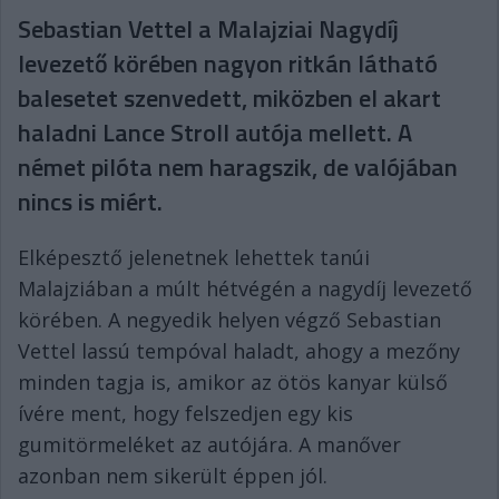
Sebastian Vettel a Malajziai Nagydíj
levezető körében nagyon ritkán látható
balesetet szenvedett, miközben el akart
haladni Lance Stroll autója mellett. A
német pilóta nem haragszik, de valójában
nincs is miért.
Elképesztő jelenetnek lehettek tanúi
Malajziában a múlt hétvégén a nagydíj levezető
körében. A negyedik helyen végző Sebastian
Vettel lassú tempóval haladt, ahogy a mezőny
minden tagja is, amikor az ötös kanyar külső
ívére ment, hogy felszedjen egy kis
gumitörmeléket az autójára. A manőver
azonban nem sikerült éppen jól.