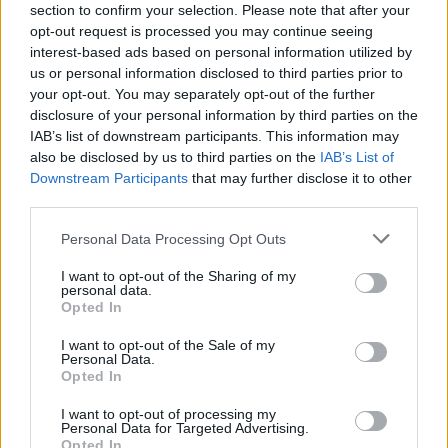
section to confirm your selection. Please note that after your
opt-out request is processed you may continue seeing
8 órája
interest-based ads based on personal information utilized by
„Jó látni, hogy közel az álom” – Camara az F1-es
us or personal information disclosed to third parties prior to
pletykákról
your opt-out. You may separately opt-out of the further
disclosure of your personal information by third parties on the
IAB’s list of downstream participants. This information may
also be disclosed by us to third parties on the
IAB’s List of
Downstream Participants
that may further disclose it to other
third parties.
Please note that this website/app uses one or more Google
Personal Data Processing Opt Outs
services and may gather and store information including but
not limited to your visit or usage behaviour. You may click to
I want to opt-out of the Sharing of my
personal data.
grant or deny consent to Google and its third-party tags to
Opted In
use your data for below specified purposes in below Google
consent section.
I want to opt-out of the Sale of my
Personal Data.
Opted In
21 órája
I want to opt-out of processing my
Personal Data for Targeted Advertising.
MotoGP: Bezzecchi közel egy másodpercet javított a
Opted In