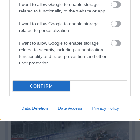
I want to allow Google to enable storage
related to functionality of the website or app.
I want to allow Google to enable storage
related to personalization.
I want to allow Google to enable storage
related to security, including authentication
functionality and fraud prevention, and other
user protection.
1 napja
CONFIRM
Óriási bevétel-visszaesést könyvelhetett el az F1 a
második negyedévben
Data Deletion
Data Access
Privacy Policy