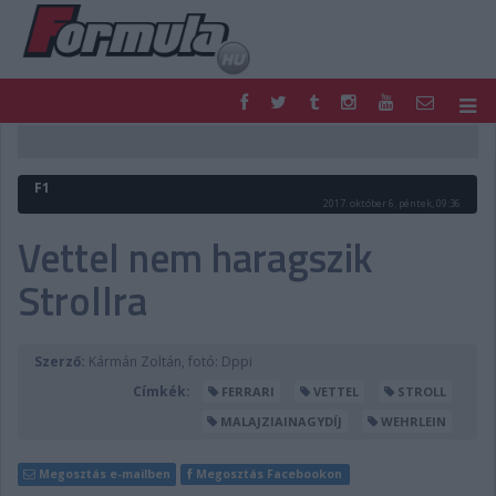
F1
PARC FERMÉ
FORMULA
MOTOR
F1
NEMZETKÖZI
HAZAI
2017. október 6. péntek, 09:36
RETRO
EGYÉB
Vettel nem haragszik
PODCAST
SHOP
Strollra
LIVE
TIPPJÁTÉK
DIGITÁLIS MAGAZIN
PONTÁLLÁSOK
VERSENYNAPTÁRAK
Szerző:
Kármán Zoltán, fotó: Dppi
Címkék:
FERRARI
VETTEL
STROLL
MALAJZIAINAGYDÍJ
WEHRLEIN
Megosztás e-mailben
Megosztás Facebookon