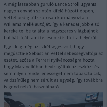
A még lassabban guruló Lance Stroll ugyanis
nagyon enyhén szintén kifelé húzott éppen,
Vettel pedig túl szorosan kormányozta a
Williams mellé autóját, így a kanadai jobb első
kereke telibe találta a négyszeres világbajnok
bal hátsóját, ami teljesen ki is tört a helyéről.
Egy ideig még az is kétséges volt, hogy
megúszta-e Sebastian Vettel sebességváltója az
esetet, azóta a Ferrari nyilvánosságra hozta,
hogy Maranellóban bevizsgálták az eszközt és
semmilyen rendellenességet nem tapasztaltak,
valószínűleg nem sérült az egység, így továbbra
is gond nélkül használható.