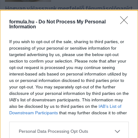
Hogyan válasszunk megfelelő fénymásolópapírt
az irodai hatékonyság érdekében?
formula.hu -
Do Not Process My Personal
Information
If you wish to opt-out of the sale, sharing to third parties, or
processing of your personal or sensitive information for
targeted advertising by us, please use the below opt-out
section to confirm your selection. Please note that after your
Élj a lehetőséggel, szerezz érettségit munka
opt-out request is processed you may continue seeing
mellett!
interest-based ads based on personal information utilized by
us or personal information disclosed to third parties prior to
your opt-out. You may separately opt-out of the further
disclosure of your personal information by third parties on the
IAB’s list of downstream participants. This information may
also be disclosed by us to third parties on the
IAB’s List of
Downstream Participants
that may further disclose it to other
third parties.
Új korszak a hazai quadpiacon: A New Jet Power
Please note that this website/app uses one or more Google
Personal Data Processing Opt Outs
vette át a legendás TGB márka képviseletét
services and may gather and store information including but