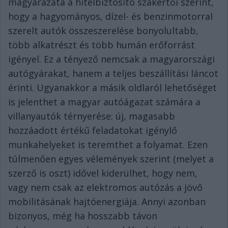
magyarázata a hitelbiztosító szakértői szerint,
hogy a hagyományos, dízel- és benzinmotorral
szerelt autók összeszerelése bonyolultabb,
több alkatrészt és több humán erőforrást
igényel. Ez a tényező nemcsak a magyarországi
autógyárakat, hanem a teljes beszállítási láncot
érinti. Ugyanakkor a másik oldlaról lehetőséget
is jelenthet a magyar autóágazat számára a
villanyautók térnyerése: új, magasabb
hozzáadott értékű feladatokat igénylő
munkahelyeket is teremthet a folyamat. Ezen
túlmenően egyes vélemények szerint (melyet a
szerző is oszt) idővel kiderülhet, hogy nem,
vagy nem csak az elektromos autózás a jövő
mobilitásának hajtóenergiája. Annyi azonban
bizonyos, még ha hosszabb távon