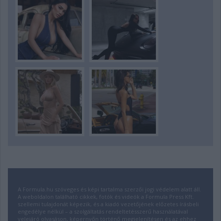
A Formula.hu szöveges és képi tartalma szerzői jogi védelem alatt áll.
A weboldalon található cikkek, fotók és videók a Formula Press Kft.
szellemi tulajdonát képezik, és a kiadó vezetőjének előzetes írásbeli
engedélye nélkül – a szolgáltatás rendeltetésszerű használatával
velejáró olvasáson, képernyőn történő megjelenítésen és az ehhez