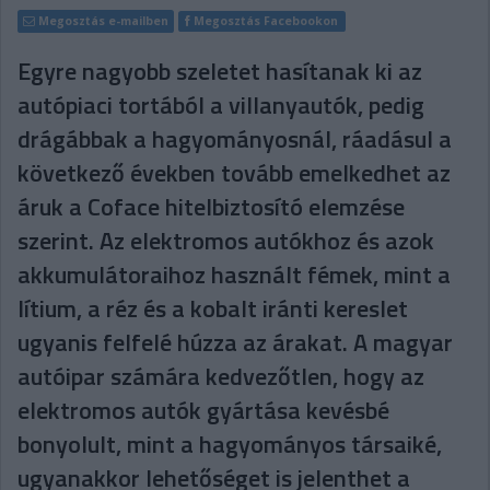
Megosztás e-mailben
Megosztás Facebookon
Egyre nagyobb szeletet hasítanak ki az
autópiaci tortából a villanyautók, pedig
drágábbak a hagyományosnál, ráadásul a
következő években tovább emelkedhet az
áruk a Coface hitelbiztosító elemzése
szerint. Az elektromos autókhoz és azok
akkumulátoraihoz használt fémek, mint a
lítium, a réz és a kobalt iránti kereslet
ugyanis felfelé húzza az árakat. A magyar
autóipar számára kedvezőtlen, hogy az
elektromos autók gyártása kevésbé
bonyolult, mint a hagyományos társaiké,
ugyanakkor lehetőséget is jelenthet a