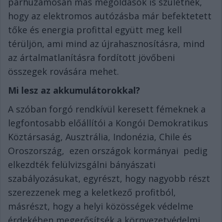
párhuzamosan más megoldások is születnek,
hogy az elektromos autózásba már befektetett
tőke és energia profittal együtt meg kell
térüljön, ami mind az újrahasznosításra, mind
az ártalmatlanításra fordított jövőbeni
összegek rovására mehet.
Mi lesz az akkumulátorokkal?
A szóban forgó rendkívül keresett fémeknek a
legfontosabb előállítói a Kongói Demokratikus
Köztársaság, Ausztrália, Indonézia, Chile és
Oroszország, ezen országok kormányai pedig
elkezdték felülvizsgálni bányászati
szabályozásukat, egyrészt, hogy nagyobb részt
szerezzenek meg a keletkező profitból,
másrészt, hogy a helyi közösségek védelme
érdekében megerősítsék a környezetvédelmi