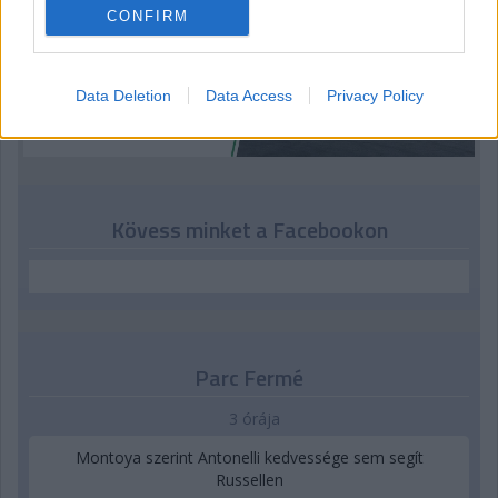
CONFIRM
Data Deletion
Data Access
Privacy Policy
Kövess minket a Facebookon
Parc Fermé
3 órája
Montoya szerint Antonelli kedvessége sem segít
Russellen