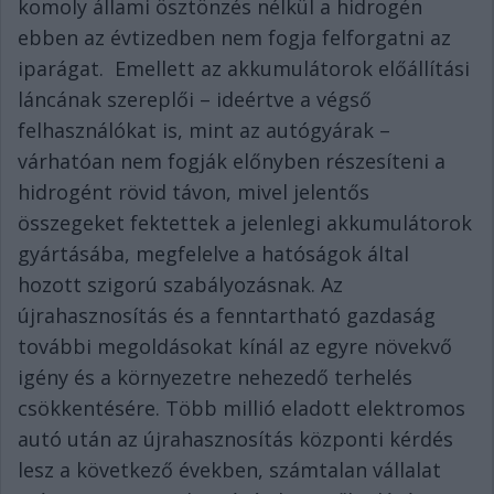
komoly állami ösztönzés nélkül a hidrogén
ebben az évtizedben nem fogja felforgatni az
iparágat. Emellett az akkumulátorok előállítási
láncának szereplői – ideértve a végső
felhasználókat is, mint az autógyárak –
várhatóan nem fogják előnyben részesíteni a
hidrogént rövid távon, mivel jelentős
összegeket fektettek a jelenlegi akkumulátorok
gyártásába, megfelelve a hatóságok által
hozott szigorú szabályozásnak. Az
újrahasznosítás és a fenntartható gazdaság
további megoldásokat kínál az egyre növekvő
igény és a környezetre nehezedő terhelés
csökkentésére. Több millió eladott elektromos
autó után az újrahasznosítás központi kérdés
lesz a következő években, számtalan vállalat