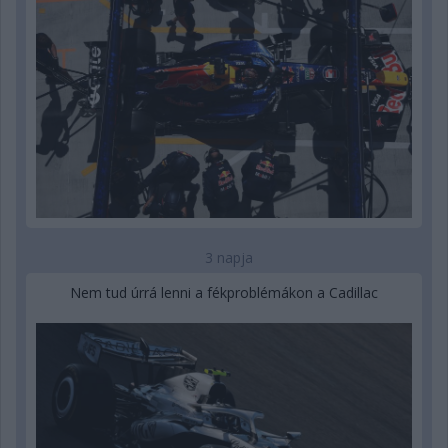
3 napja
Nem tud úrrá lenni a fékproblémákon a Cadillac