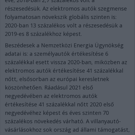
éve, 2018-ban 2,7 százalékos volt a
részesedésük. Az elektromos autók szegmense
folyamatosan növekszik globális szinten is:
2020-ban 13 százalékos volt a részesedésük a
2019-es 8 százalékhoz képest.
Beszédesek a Nemzetközi Energia Ügynökség
adatai is: a személyautók értékesítése 6
százalékkal esett vissza 2020-ban, miközben az
elektromos autók értékesítése 41 százalékkal
nőtt, elsősorban az európai keresletnek
köszönhetően. Ráadásul 2021 első
negyedévében az elektromos autók
értékesítése 41 százalékkal nőtt 2020 első
negyedévéhez képest és éves szinten 70
százalékos növekedés várható. A villanyautó-
vásárlásokhoz sok ország ad állami támogatást,