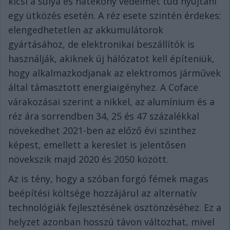
kicsi a súlya és hatékony védelmet tud nyújtani
egy ütközés esetén. A réz esete szintén érdekes:
elengedhetetlen az akkumulátorok
gyártásához, de elektronikai beszállítók is
használják, akiknek új hálózatot kell építeniük,
hogy alkalmazkodjanak az elektromos járművek
által támasztott energiaigényhez. A Coface
várakozásai szerint a nikkel, az alumínium és a
réz ára sorrendben 34, 25 és 47 százalékkal
növekedhet 2021-ben az előző évi szinthez
képest, emellett a kereslet is jelentősen
növekszik majd 2020 és 2050 között.
Az is tény, hogy a szóban forgó fémek magas
beépítési költsége hozzájárul az alternatív
technológiák fejlesztésének ösztönzéséhez. Ez a
helyzet azonban hosszú távon változhat, mivel