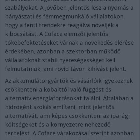
szabályokat. A jövőben jelentős lesz a nyomás a
bányászati és fémmegmunkáló vállalatokon,
hogy a fenti trendekre reagálva növeljék a
kibocsátást. A Coface elemzői jelentős
tőkebefektetéseket várnak a növekedés elérése
érdekében, azonban a szektorban működő
vállalatoknak stabil nyereségességet kell
felmutatniuk, ami rövid távon kihívást jelent.
Az akkumulátorgyártók és vásárlóik igyekeznek
csökkenteni a kobalttól való függést és
alternatív energiaforrásokat találni. Általában a
hidrogént szokás említeni, mint jelentős
alternatívát, ami képes csökkenteni az iparági
költségeket és a környezetre nehezedő
terhelést. A Coface várakozásai szerint azonban