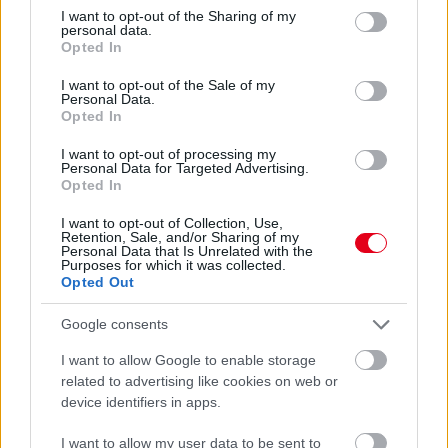
not limited to your visit or usage behaviour. You may click to
I want to opt-out of the Sharing of my
personal data.
grant or deny consent to Google and its third-party tags to
Opted In
use your data for below specified purposes in below Google
consent section.
I want to opt-out of the Sale of my
Personal Data.
Opted In
Higiéniai támogatással segíti a Macskaárvaház
I want to opt-out of processing my
Personal Data for Targeted Advertising.
Alapítvány munkáját a Peugeot robogók
Opted In
importőre
I want to opt-out of Collection, Use,
Retention, Sale, and/or Sharing of my
Personal Data that Is Unrelated with the
Purposes for which it was collected.
Opted Out
Google consents
I want to allow Google to enable storage
Hogyan válasszunk gyereklábbelit?
related to advertising like cookies on web or
device identifiers in apps.
I want to allow my user data to be sent to