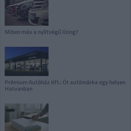
Miben más a nyíltvégű lízing?
Prémium Autóház Kft.: Öt autómárka egy helyen
Hatvanban