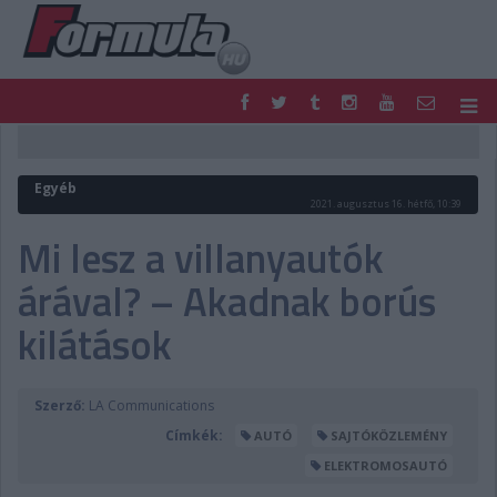
F1
PARC FERMÉ
FORMULA
MOTOR
Egyéb
NEMZETKÖZI
HAZAI
2021. augusztus 16. hétfő, 10:39
RETRO
EGYÉB
Mi lesz a villanyautók
PODCAST
SHOP
árával? – Akadnak borús
LIVE
TIPPJÁTÉK
DIGITÁLIS MAGAZIN
PONTÁLLÁSOK
kilátások
VERSENYNAPTÁRAK
Szerző:
LA Communications
Címkék:
AUTÓ
SAJTÓKÖZLEMÉNY
ELEKTROMOSAUTÓ