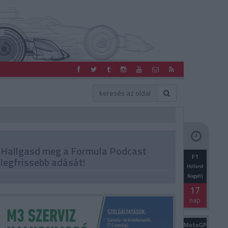
Hallgasd meg a Formula Podcast
F1
legfrissebb adását!
Holland
Nagydíj
17
nap
MotoGP