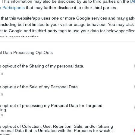
. This information may also be disclosed by us to third parties on the
IA
ldául csakis azután indulhat el, hogy az
Participants
that may further disclose it to other third parties.
ágos csatlakozást érzékel a jármű és a
 that this website/app uses one or more Google services and may gath
al megszakad az akkumulátor felé folyó áram.
including but not limited to your visit or usage behaviour. You may click 
 to Google and its third-party tags to use your data for below specifi
a ki, hogy az elektromos járművek esetében
ogle consent section.
elsőégésű motorral szerelt modellekben. Az
iójukból adódóan nincs gyúlékony üzemanyag,
l Data Processing Opt Outs
begyulladását vagy egy égő elektromos jármű
ól csaknem lehetetlennek tartják a
o opt-out of the Sharing of my personal data.
In
ásrendszer-akkumulátor
o opt-out of the Sale of my Personal Data.
In
ulátora ütközésbiztos módon az autó aljában
 deformációktól. Töréstesztek igazolják, hogy
to opt-out of processing my Personal Data for Targeted
ing.
an jól teljesítenek baleset során, mint a
In
 ENYAQ iV például éppúgy a legmagasabb,
o opt-out of Collection, Use, Retention, Sale, and/or Sharing
 Euro NCAP ütközésbiztonsági
ersonal Data that Is Unrelated with the Purposes for which it
lected.