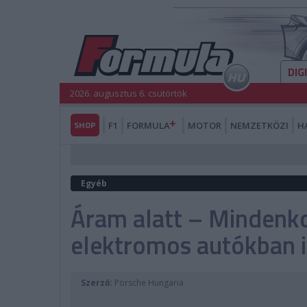
DIG
2026. augusztus 6. csütörtök
SHOP
F1
FORMULA
MOTOR
NEMZETKÖZI
H
Egyéb
Áram alatt – Mindenko
elektromos autókban i
Szerző:
Porsche Hungaria