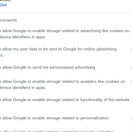
oda modell. A fedélzeti nagyfeszültségű
Out
kázatot baleset során, ugyanis ütközéskor az
cek alatt automatikusan lekapcsolódnak az
consents
tség alatt. A vezetőt, az utasokat, a baleset
o allow Google to enable storage related to advertising like cookies on
m fenyegeti áramütés veszélye. Az ütközési
evice identifiers in apps.
édetten elhelyezett akkumulátorblokk a
o allow my user data to be sent to Google for online advertising
tetlen maradt.
s.
ovábbképzését
to allow Google to send me personalized advertising.
kedés ellenére mégis tűz ütne ki, az
o allow Google to enable storage related to analytics like cookies on
, mint a belsőégésű motorral hajtott autóké. A
evice identifiers in apps.
 továbbképzésben részesülnek, tovább bővítve
o allow Google to enable storage related to functionality of the website
eteiket. A SKODA AUTO támogatja ezeket a
kat érintő lehető leghatékonyabb és
n specifikus információkat és mentési
o allow Google to enable storage related to personalization.
zolgálatok rendelkezésére. A tűzoltók például
o allow Google to enable storage related to security, including