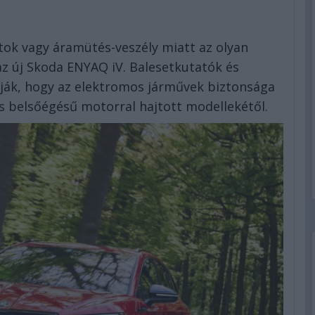
ok vagy áramütés-veszély miatt az olyan
z új Skoda ENYAQ iV. Balesetkutatók és
ják, hogy az elektromos járművek biztonsága
belsőégésű motorral hajtott modellekétől.