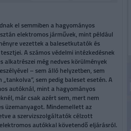
adnak el semmiben a hagyományos
isztán elektromos járművek, mint például
ményre vezettek a balesetkutatók és
tesztjei. A számos védelmi intézkedésnek
s alkatrészei még nedves körülmények
szélyével – sem álló helyzetben, sem
„tankolva”, sem pedig baleset esetén. A
mos autóknál, mint a hagyományos
eknél, már csak azért sem, mert nem
es üzemanyagot. Mindemellett az
etve a szervizszolgáltatók célzott
 elektromos autókkal követendő eljárásról.