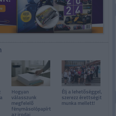
n
z
Hogyan
Élj a lehetőséggel,
ka
válasszunk
szerezz érettségit
megfelelő
munka mellett!
fénymásolópapírt
az irodai