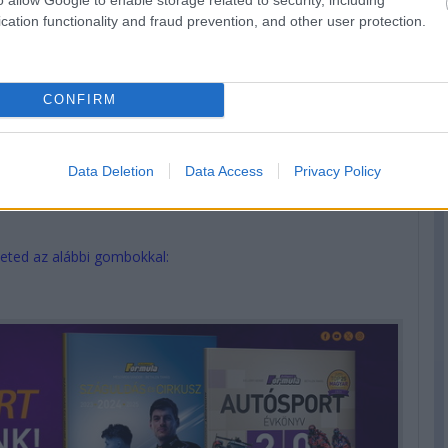
zültségű akkumulátor állapotát és szükség
cation functionality and fraud prevention, and other user protection.
ák a hajtásrendszer-akkumulátorának
éha késleltetve vagy ismételten is
ket balesetet követően biztonsági okokból
CONFIRM
k el, amíg nem zárható ki a sérült akkumulátor
ásának veszélye.
Data Deletion
Data Access
Privacy Policy
eted az alábbi gombokkal: