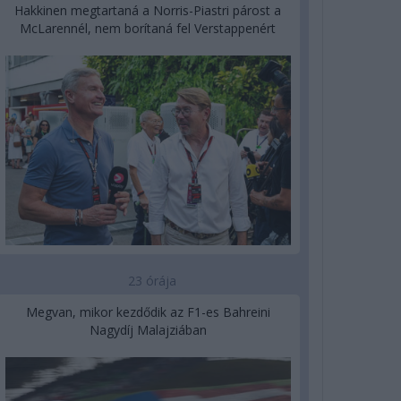
Hakkinen megtartaná a Norris-Piastri párost a
McLarennél, nem borítaná fel Verstappenért
23 órája
Megvan, mikor kezdődik az F1-es Bahreini
Nagydíj Malajziában