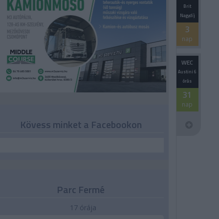
Brit
Nagydíj
3
nap
WEC
Austini 6
órás
31
nap
Kövess minket a Facebookon
Parc Fermé
17 órája