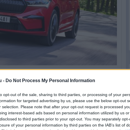
u -
Do Not Process My Personal Information
utók, mint a dízel- és a benzinüzeműek
to opt-out of the sale, sharing to third parties, or processing of your per
ezésekkel, az elektromos autók nagyfeszültségű
formation for targeted advertising by us, please use the below opt-out s
tés során nem jelent semmiféle áramütés-
r selection. Please note that after your opt-out request is processed y
zéleskörű érzékelőrendszerrel ellátott,
eing interest-based ads based on personal information utilized by us or
disclosed to third parties prior to your opt-out. You may separately opt-
ik, s minden elektromos alkatrész olyan
losure of your personal information by third parties on the IAB’s list of
ban, esőben vagy árvízben sem léphet fel