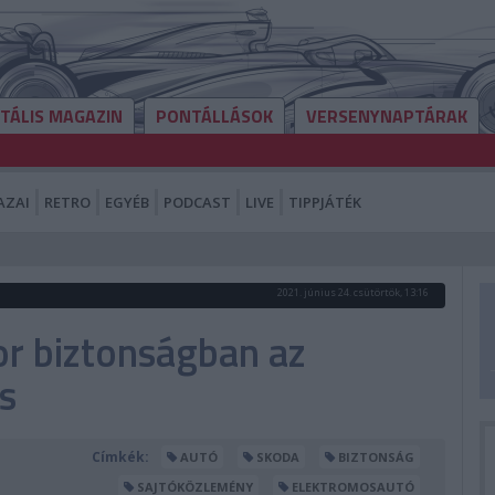
ITÁLIS MAGAZIN
PONTÁLLÁSOK
VERSENYNAPTÁRAK
AZAI
RETRO
EGYÉB
PODCAST
LIVE
TIPPJÁTÉK
2021. június 24. csütörtök, 13:16
r biztonságban az
s
Címkék:
AUTÓ
SKODA
BIZTONSÁG
SAJTÓKÖZLEMÉNY
ELEKTROMOSAUTÓ