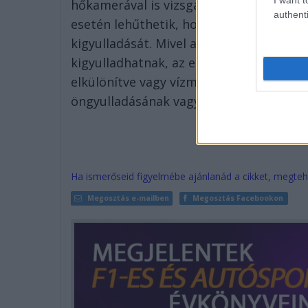
hőkamerával is vizsgálhatják a nagyfes
authenti
esetén lehűthetik, hogy megakadályozz
kigyulladását. Mivel az akkumulátorok n
kigyulladhatnak, az elektromos járműve
elkülönítve vagy vízmedencében helyezi
öngyulladásának vagy újbóli meggyullad
Ha ismerőseid figyelmébe ajánlanád a cikket, megteh
Megosztás e-mailben
Megosztás Facebookon