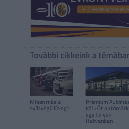
További cikkeink a témába
Miben más a
Prémium Autóhá
nyíltvégű lízing?
Kft.: Öt autómár
egy helyen
Hatvanban