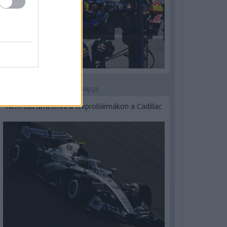
2 napja
Nem tud úrrá lenni a fékproblémákon a Cadillac