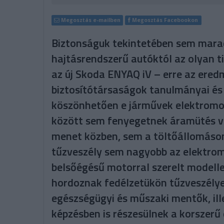
Megosztás e-mailben
Megosztás Facebookon
Biztonságuk tekintetében sem mar
hajtásrendszerű autóktól az olyan t
az új Skoda ENYAQ iV – erre az ered
biztosítótársaságok tanulmányai és 
köszönhetően e járművek elektromo
között sem fenyegetnek áramütés ve
menet közben, sem a töltőállomáson 
tűzveszély sem nagyobb az elektro
belsőégésű motorral szerelt modell
hordoznak fedélzetükön tűzveszély
egészségügyi és műszaki mentők, ill
képzésben is részesülnek a korszerű