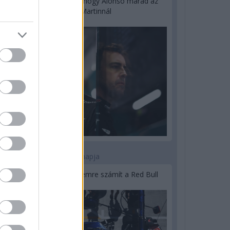
Newey biztos benne, hogy Alonso marad az
Aston Martinnál
2 napja
Lassuló fejlesztési ütemre számít a Red Bull