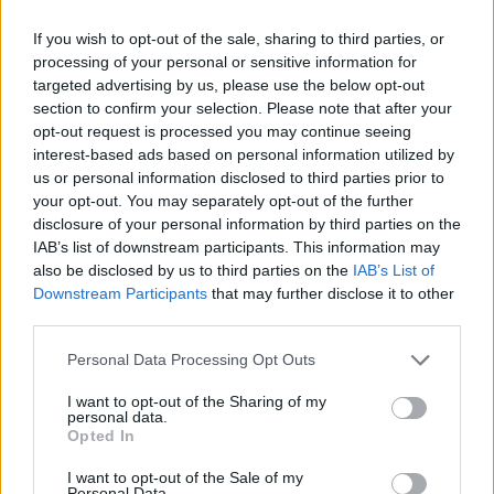
Kövess minket a Facebookon
If you wish to opt-out of the sale, sharing to third parties, or
processing of your personal or sensitive information for
targeted advertising by us, please use the below opt-out
section to confirm your selection. Please note that after your
opt-out request is processed you may continue seeing
interest-based ads based on personal information utilized by
Parc Fermé
us or personal information disclosed to third parties prior to
your opt-out. You may separately opt-out of the further
13 órája
disclosure of your personal information by third parties on the
IAB’s list of downstream participants. This information may
Az F1-es Német Nagydíj „mindenképpen megvalósul”
Domenicali szerint
also be disclosed by us to third parties on the
IAB’s List of
Downstream Participants
that may further disclose it to other
third parties.
Please note that this website/app uses one or more Google
Personal Data Processing Opt Outs
services and may gather and store information including but
not limited to your visit or usage behaviour. You may click to
I want to opt-out of the Sharing of my
personal data.
grant or deny consent to Google and its third-party tags to
Opted In
use your data for below specified purposes in below Google
consent section.
I want to opt-out of the Sale of my
Personal Data.