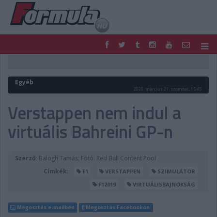
F1
PARC FERMÉ
FORMULA
MOTOR
Egyéb
NEMZETKÖZI
HAZAI
2020. március 21. szombat, 15:45
RETRO
EGYÉB
Verstappen nem indul a
PODCAST
SHOP
virtuális Bahreini GP-n
LIVE
TIPPJÁTÉK
DIGITÁLIS MAGAZIN
PONTÁLLÁSOK
VERSENYNAPTÁRAK
Szerző:
Balogh Tamás; Fotó: Red Bull Content Pool
Címkék:
F1
VERSTAPPEN
SZIMULÁTOR
F12019
VIRTUÁLISBAJNOKSÁG
Megosztás e-mailben
Megosztás Facebookon