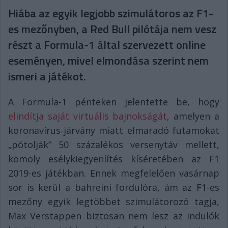
Hiába az egyik legjobb szimulátoros az F1-
es mezőnyben, a Red Bull pilótája nem vesz
részt a Formula-1 által szervezett online
eseményen, mivel elmondása szerint nem
ismeri a játékot.
A Formula-1 pénteken jelentette be, hogy
elindítja saját virtuális bajnokságát
, amelyen a
koronavírus-járvány miatt elmaradó futamokat
„pótolják” 50 százalékos versenytáv mellett,
komoly esélykiegyenlítés kíséretében az F1
2019-es játékban. Ennek megfelelően vasárnap
sor is kerül a bahreini fordulóra, ám az F1-es
mezőny egyik legtöbbet szimulátorozó tagja,
Max Verstappen biztosan nem lesz az indulók