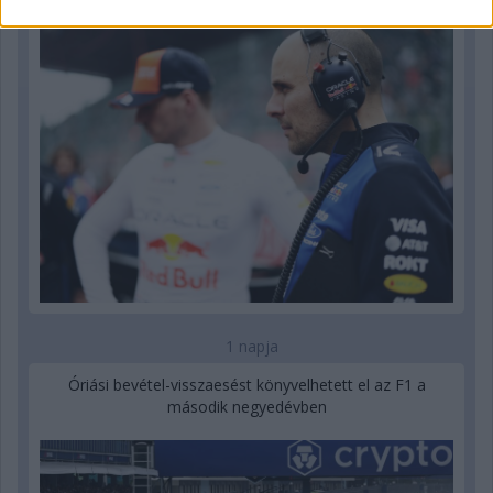
1 napja
Óriási bevétel-visszaesést könyvelhetett el az F1 a
második negyedévben