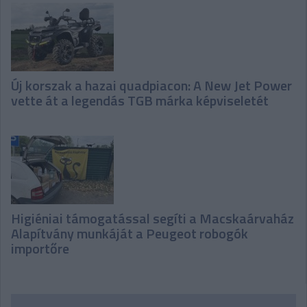
Új korszak a hazai quadpiacon: A New Jet Power
vette át a legendás TGB márka képviseletét
Higiéniai támogatással segíti a Macskaárvaház
Alapítvány munkáját a Peugeot robogók
importőre