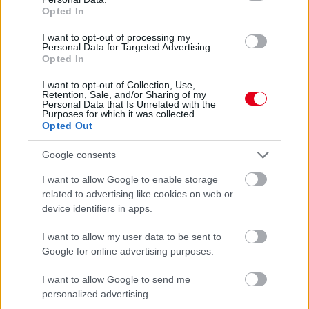
Opted In
I want to opt-out of processing my
Personal Data for Targeted Advertising.
Opted In
17 órája
I want to opt-out of Collection, Use,
Retention, Sale, and/or Sharing of my
„Jó látni, hogy közel az álom” – Camara az F1-es
Personal Data that Is Unrelated with the
pletykákról
Purposes for which it was collected.
Opted Out
Google consents
I want to allow Google to enable storage
related to advertising like cookies on web or
device identifiers in apps.
I want to allow my user data to be sent to
Google for online advertising purposes.
I want to allow Google to send me
personalized advertising.