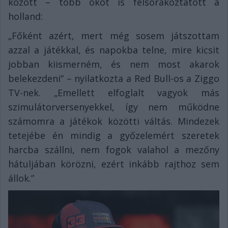
között – több okot is felsorakoztatott a
holland:
„Főként azért, mert még sosem játszottam
azzal a játékkal, és napokba telne, mire kicsit
jobban kiismerném, és nem most akarok
belekezdeni” – nyilatkozta a Red Bull-os a Ziggo
TV-nek. „Emellett elfoglalt vagyok más
szimulátorversenyekkel, így nem működne
számomra a játékok közötti váltás. Mindezek
tetejébe én mindig a győzelemért szeretek
harcba szállni, nem fogok valahol a mezőny
hátuljában körözni, ezért inkább rajthoz sem
állok.”