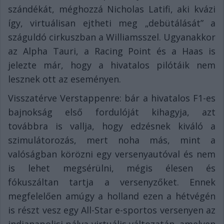
szándékát, méghozzá Nicholas Latifi, aki kvázi
így, virtuálisan ejtheti meg „debütálását” a
száguldó cirkuszban a Williamsszel. Ugyanakkor
az Alpha Tauri, a Racing Point és a Haas is
jelezte már, hogy a hivatalos pilótáik nem
lesznek ott az eseményen.
Visszatérve Verstappenre: bár a hivatalos F1-es
bajnokság első fordulóját kihagyja, azt
továbbra is vallja, hogy edzésnek kiváló a
szimulátorozás, mert noha más, mint a
valóságban körözni egy versenyautóval és nem
is lehet megsérülni, mégis élesen és
fókuszáltan tartja a versenyzőket. Ennek
megfelelően amúgy a holland ezen a hétvégén
is részt vesz egy All-Star e-sportos versenyen az