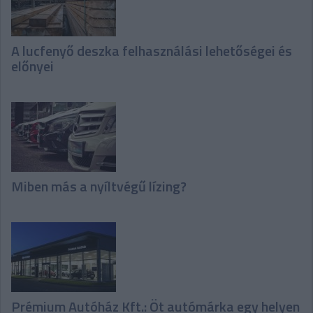
A lucfenyő deszka felhasználási lehetőségei és
előnyei
Miben más a nyíltvégű lízing?
Prémium Autóház Kft.: Öt autómárka egy helyen