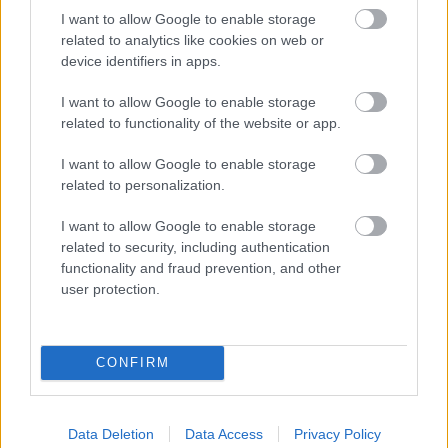
I want to allow Google to enable storage
1 napja
related to analytics like cookies on web or
device identifiers in apps.
MotoGP: Bezzecchi közel egy másodpercet javított a
körrekordon
I want to allow Google to enable storage
related to functionality of the website or app.
I want to allow Google to enable storage
related to personalization.
I want to allow Google to enable storage
related to security, including authentication
functionality and fraud prevention, and other
user protection.
CONFIRM
1 napja
Sajtó: Az Aston Martintól érkezik Lambiase utódja a Red
Data Deletion
Data Access
Privacy Policy
Bullhoz?