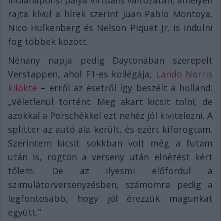
indianapolisi pálya virtuális változatán, amelyen
rajta kívül a hírek szerint Juan Pablo Montoya,
Nico Hülkenberg és Nelson Piquet Jr. is indulni
fog többek között.
Néhány napja pedig Daytonában szerepelt
Verstappen, ahol F1-es kollégája,
Lando Norris
kilökte
– erről az esetről így beszélt a holland:
„Véletlenül történt. Meg akart kicsit tolni, de
azokkal a Porschékkel ezt nehéz jól kivitelezni. A
splitter az autó alá került, és ezért kiforogtam.
Szerintem kicsit sokkban volt még a futam
után is, rögtön a verseny után elnézést kért
tőlem. De az ilyesmi előfordul a
szimulátorversenyzésben, számomra pedig a
legfontosabb, hogy jól érezzük magunkat
együtt.”