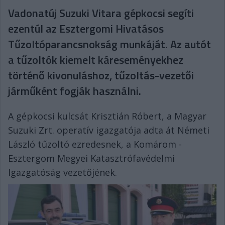
Vadonatúj Suzuki Vitara gépkocsi segíti
ezentúl az Esztergomi Hivatásos
Tűzoltóparancsnokság munkáját. Az autót
a tűzoltók kiemelt káreseményekhez
történő kivonuláshoz, tűzoltás-vezetői
járműként fogják használni.
A gépkocsi kulcsát Krisztián Róbert, a Magyar
Suzuki Zrt. operatív igazgatója adta át Németi
László tűzoltó ezredesnek, a Komárom -
Esztergom Megyei Katasztrófavédelmi
Igazgatóság vezetőjének.