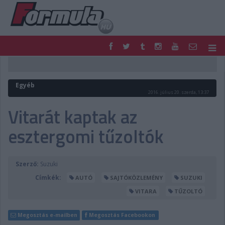
F1
PARC FERMÉ
FORMULA
MOTOR
Egyéb
NEMZETKÖZI
HAZAI
2016. július 20. szerda, 13:37
RETRO
EGYÉB
Vitarát kaptak az
PODCAST
SHOP
esztergomi tűzoltók
LIVE
TIPPJÁTÉK
DIGITÁLIS MAGAZIN
PONTÁLLÁSOK
VERSENYNAPTÁRAK
Szerző:
Suzuki
Címkék:
AUTÓ
SAJTÓKÖZLEMÉNY
SUZUKI
VITARA
TŰZOLTÓ
Megosztás e-mailben
Megosztás Facebookon