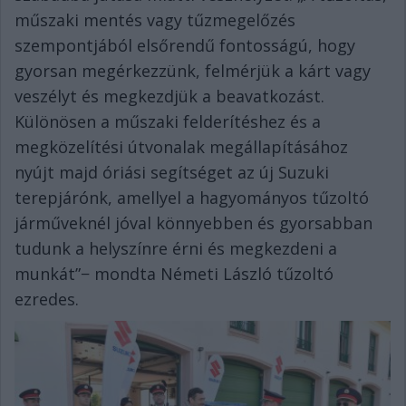
műszaki mentés vagy tűzmegelőzés
szempontjából elsőrendű fontosságú, hogy
gyorsan megérkezzünk, felmérjük a kárt vagy
veszélyt és megkezdjük a beavatkozást.
Különösen a műszaki felderítéshez és a
megközelítési útvonalak megállapításához
nyújt majd óriási segítséget az új Suzuki
terepjárónk, amellyel a hagyományos tűzoltó
járműveknél jóval könnyebben és gyorsabban
tudunk a helyszínre érni
és megkezdeni a
munkát”− mondta Németi László tűzoltó
ezredes.