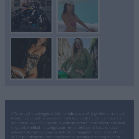
A Formula.hu szöveges és képi tartalma szerzői jogi védelem alatt áll.
A weboldalon található cikkek, fotók és videók a Formula Press Kft.
szellemi tulajdonát képezik, és a kiadó vezetőjének előzetes írásbeli
engedélye nélkül – a szolgáltatás rendeltetésszerű használatával
velejáró olvasáson, képernyőn történő megjelenítésen és az ehhez
szükséges ideiglenes többszörözésen, továbbá a személyes, nem-