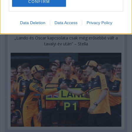
CONFIRM
Data Deletion
Data Access
Privacy Policy
1 napja
„Lando és Oscar kapcsolata csak még erősebbé vált a
tavalyi év után” – Stella