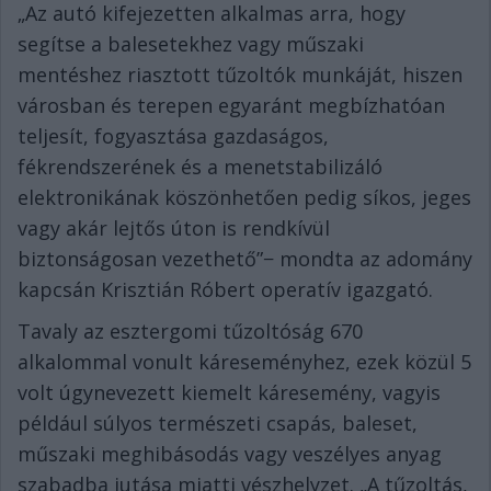
„Az autó kifejezetten alkalmas arra, hogy
segítse a balesetekhez vagy műszaki
mentéshez riasztott tűzoltók munkáját, hiszen
városban és terepen egyaránt megbízhatóan
teljesít, fogyasztása gazdaságos,
fékrendszerének és a menetstabilizáló
elektronikának köszönhetően pedig síkos, jeges
vagy akár lejtős úton is rendkívül
biztonságosan vezethető”− mondta az adomány
kapcsán Krisztián Róbert operatív igazgató.
Tavaly az esztergomi tűzoltóság 670
alkalommal vonult káreseményhez, ezek közül 5
volt úgynevezett kiemelt káresemény, vagyis
például súlyos természeti csapás, baleset,
műszaki meghibásodás vagy veszélyes anyag
szabadba jutása miatti vészhelyzet. „A tűzoltás,