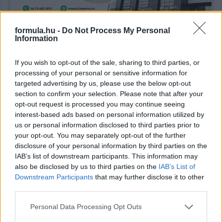
formula.hu -
Do Not Process My Personal
Information
Kövess minket a Facebookon
If you wish to opt-out of the sale, sharing to third parties, or
processing of your personal or sensitive information for
targeted advertising by us, please use the below opt-out
section to confirm your selection. Please note that after your
opt-out request is processed you may continue seeing
interest-based ads based on personal information utilized by
us or personal information disclosed to third parties prior to
Parc Fermé
your opt-out. You may separately opt-out of the further
disclosure of your personal information by third parties on the
6 órája
IAB’s list of downstream participants. This information may
also be disclosed by us to third parties on the
IAB’s List of
IndyCar: Palou nyert Portlandben, már 100 pont fölött az
előnye
Downstream Participants
that may further disclose it to other
third parties.
Please note that this website/app uses one or more Google
Personal Data Processing Opt Outs
services and may gather and store information including but