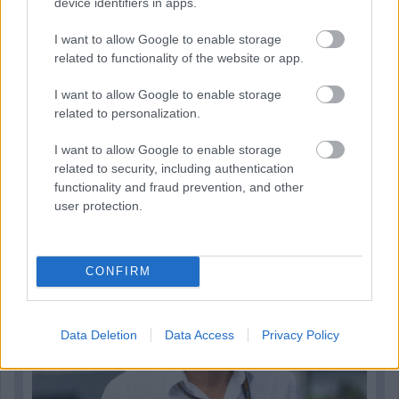
Kövess minket a Facebookon
device identifiers in apps.
I want to allow Google to enable storage
related to functionality of the website or app.
I want to allow Google to enable storage
related to personalization.
Parc Fermé
I want to allow Google to enable storage
9 órája
related to security, including authentication
functionality and fraud prevention, and other
Az F1-es Német Nagydíj „mindenképpen megvalósul”
user protection.
Domenicali szerint
CONFIRM
Data Deletion
Data Access
Privacy Policy