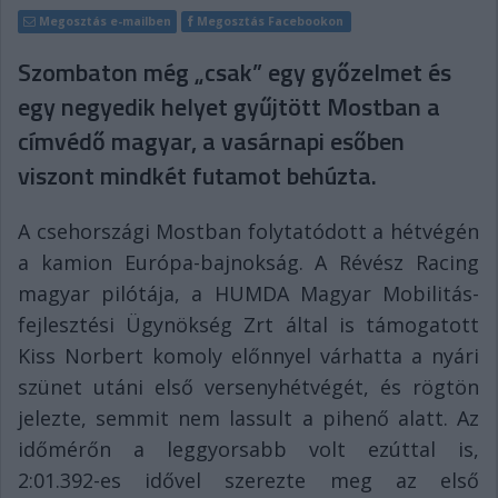
Megosztás e-mailben
Megosztás Facebookon
Szombaton még „csak” egy győzelmet és
egy negyedik helyet gyűjtött Mostban a
címvédő magyar, a vasárnapi esőben
viszont mindkét futamot behúzta.
A csehországi Mostban folytatódott a hétvégén
a kamion Európa-bajnokság. A Révész Racing
magyar pilótája, a HUMDA Magyar Mobilitás-
fejlesztési Ügynökség Zrt által is támogatott
Kiss Norbert komoly előnnyel várhatta a nyári
szünet utáni első versenyhétvégét, és rögtön
jelezte, semmit nem lassult a pihenő alatt. Az
időmérőn a leggyorsabb volt ezúttal is,
2:01.392-es idővel szerezte meg az első