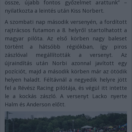
össze, újabb fontos győzelmet arattunk” –
nyilatkozta a leintés után Kiss Norbert.
A szombati nap második versenyén, a fordított
rajtrácsos futamon a 8. helyről startolhatott a
magyar pilóta. Az első körben nagy baleset
történt a hátsóbb régiókban, így piros
zászlóval megállították a versenyt. Az
újraindítás után Norbi azonnal javított egy
pozíciót, majd a második körben már az ötödik
helyen haladt. Féltávnál a negyedik helyre jött
fel a Révész Racing pilótája, és végül itt intette
le a kockás zászló. A versenyt Lacko nyerte
Halm és Anderson előtt.