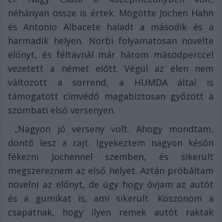
néhányan össze is értek. Mögötte Jochen Hahn
és Antonio Albacete haladt a második és a
harmadik helyen. Norbi folyamatosan növelte
előnyt, és féltávnál már három másodperccel
vezetett a német előtt. Végül az élen nem
változott a sorrend, a HUMDA által is
támogatott címvédő magabiztosan győzött a
szombati első versenyen.
„Nagyon jó verseny volt. Ahogy mondtam,
döntő lesz a rajt. Igyekeztem nagyon későn
fékezni Jochennel szemben, és sikerült
megszereznem az első helyet. Aztán próbáltam
növelni az előnyt, de úgy hogy óvjam az autót
és a gumikat is, ami sikerült. Köszönöm a
csapatnak, hogy ilyen remek autót raktak