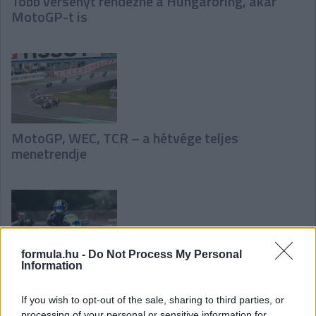
Több versenyt rendezne a Hungaroring, akár
MotoGP-t is
MotoGP, WEC, TCR – a hétvége teljes
menetrendje
formula.hu -
Do Not Process My Personal
Information
Szlovákia egyik legsikeresebb csapata visszatér
a Rotax kategóriába
If you wish to opt-out of the sale, sharing to third parties, or
processing of your personal or sensitive information for