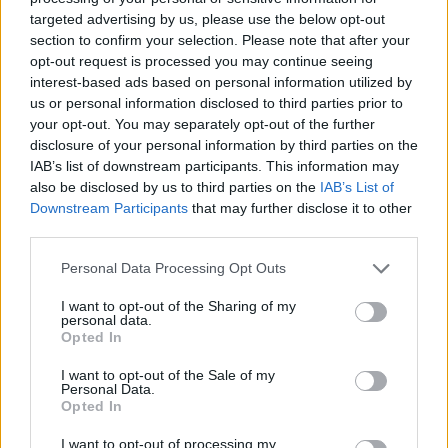
targeted advertising by us, please use the below opt-out
section to confirm your selection. Please note that after your
opt-out request is processed you may continue seeing
interest-based ads based on personal information utilized by
us or personal information disclosed to third parties prior to
your opt-out. You may separately opt-out of the further
Két magyar dobogó a GT Open hungaroringi
disclosure of your personal information by third parties on the
hétvégéjén
IAB’s list of downstream participants. This information may
also be disclosed by us to third parties on the
IAB’s List of
Downstream Participants
that may further disclose it to other
third parties.
Please note that this website/app uses one or more Google
Personal Data Processing Opt Outs
services and may gather and store information including but
not limited to your visit or usage behaviour. You may click to
I want to opt-out of the Sharing of my
personal data.
Történelmi magyar siker: Molnár Martin pole-
grant or deny consent to Google and its third-party tags to
Opted In
ban a Hungaroringen
use your data for below specified purposes in below Google
consent section.
I want to opt-out of the Sale of my
Personal Data.
Opted In
I want to opt-out of processing my