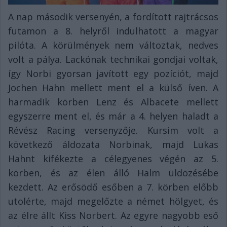
A nap második versenyén, a fordított rajtrácsos
futamon a 8. helyről indulhatott a magyar
pilóta. A körülmények nem változtak, nedves
volt a pálya. Lackónak technikai gondjai voltak,
így Norbi gyorsan javított egy pozíciót, majd
Jochen Hahn mellett ment el a külső íven. A
harmadik körben Lenz és Albacete mellett
egyszerre ment el, és már a 4. helyen haladt a
Révész Racing versenyzője. Kursim volt a
következő áldozata Norbinak, majd Lukas
Hahnt kifékezte a célegyenes végén az 5.
körben, és az élen álló Halm üldözésébe
kezdett. Az erősödő esőben a 7. körben előbb
utolérte, majd megelőzte a német hölgyet, és
az élre állt Kiss Norbert. Az egyre nagyobb eső