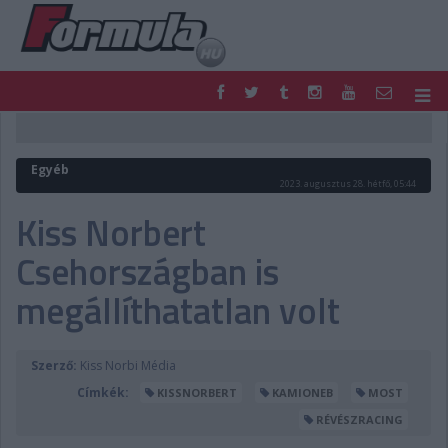
F1
PARC FERMÉ
FORMULA
MOTOR
Egyéb
NEMZETKÖZI
HAZAI
2023. augusztus 28. hétfő, 05:44
RETRO
EGYÉB
Kiss Norbert
PODCAST
SHOP
Csehországban is
LIVE
TIPPJÁTÉK
DIGITÁLIS MAGAZIN
PONTÁLLÁSOK
megállíthatatlan volt
VERSENYNAPTÁRAK
Szerző:
Kiss Norbi Média
Címkék:
KISSNORBERT
KAMIONEB
MOST
RÉVÉSZRACING