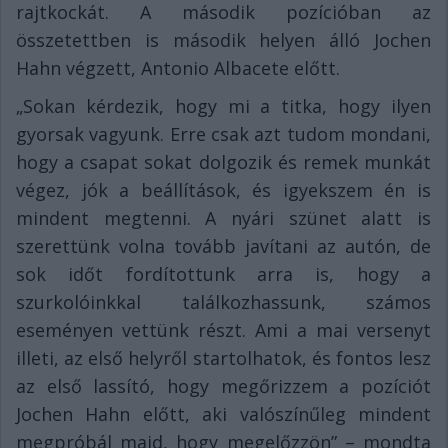
rajtkockát. A második pozícióban az
összetettben is második helyen álló Jochen
Hahn végzett, Antonio Albacete előtt.
„Sokan kérdezik, hogy mi a titka, hogy ilyen
gyorsak vagyunk. Erre csak azt tudom mondani,
hogy a csapat sokat dolgozik és remek munkát
végez, jók a beállítások, és igyekszem én is
mindent megtenni. A nyári szünet alatt is
szerettünk volna tovább javítani az autón, de
sok időt fordítottunk arra is, hogy a
szurkolóinkkal találkozhassunk, számos
eseményen vettünk részt. Ami a mai versenyt
illeti, az első helyről startolhatok, és fontos lesz
az első lassító, hogy megőrizzem a pozíciót
Jochen Hahn előtt, aki valószínűleg mindent
megpróbál majd, hogy megelőzzön” – mondta