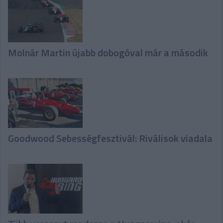
Molnár Martin újabb dobogóval már a második
Goodwood Sebességfesztivál: Riválisok viadala