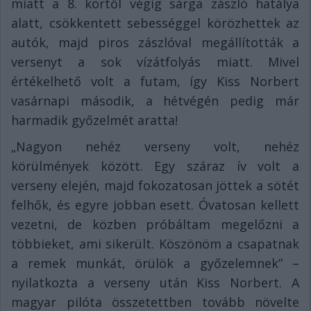
miatt a 8. körtől végig sárga zászló hatálya
alatt, csökkentett sebességgel körözhettek az
autók, majd piros zászlóval megállították a
versenyt a sok vízátfolyás miatt. Mivel
értékelhető volt a futam, így Kiss Norbert
vasárnapi második, a hétvégén pedig már
harmadik győzelmét aratta!
„Nagyon nehéz verseny volt, nehéz
körülmények között. Egy száraz ív volt a
verseny elején, majd fokozatosan jöttek a sötét
felhők, és egyre jobban esett. Óvatosan kellett
vezetni, de közben próbáltam megelőzni a
többieket, ami sikerült. Köszönöm a csapatnak
a remek munkát, örülök a győzelemnek” –
nyilatkozta a verseny után Kiss Norbert. A
magyar pilóta összetettben tovább növelte