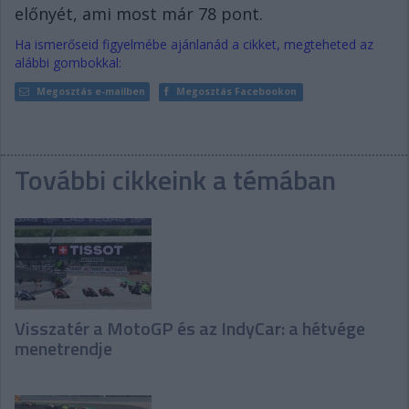
előnyét, ami most már 78 pont.
Ha ismerőseid figyelmébe ajánlanád a cikket, megteheted az
alábbi gombokkal:
Megosztás e-mailben
Megosztás Facebookon
További cikkeink a témában
Visszatér a MotoGP és az IndyCar: a hétvége
menetrendje