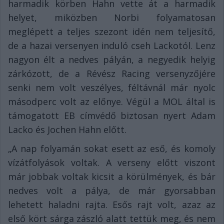
harmadik körben Hahn vette át a harmadik
helyet, miközben Norbi folyamatosan
meglépett a teljes szezont idén nem teljesítő,
de a hazai versenyen induló cseh Lackotól. Lenz
nagyon élt a nedves pályán, a negyedik helyig
zárkózott, de a Révész Racing versenyzőjére
senki nem volt veszélyes, féltávnál már nyolc
másodperc volt az előnye. Végül a MOL által is
támogatott EB címvédő biztosan nyert Adam
Lacko és Jochen Hahn előtt.
„A nap folyamán sokat esett az eső, és komoly
vízátfolyások voltak. A verseny előtt viszont
már jobbak voltak kicsit a körülmények, és bár
nedves volt a pálya, de már gyorsabban
lehetett haladni rajta. Esős rajt volt, azaz az
első kört sárga zászló alatt tettük meg, és nem