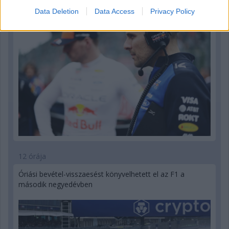
Data Deletion
Data Access
Privacy Policy
12 órája
Óriási bevétel-visszaesést könyvelhetett el az F1 a
második negyedévben