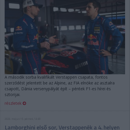
A második sorba kvalifikált Verstappen csapata, fontos
szerződést jelentett be az Alpine, az FIA elnöke az asztalra
csapott, Dánia versenypályát épít – péntek F1-es hírei és
sztorijai.
részletek
2026. május 15. péntek, 14:40
Lamborghini első sor, Verstappenék a 4. helyen