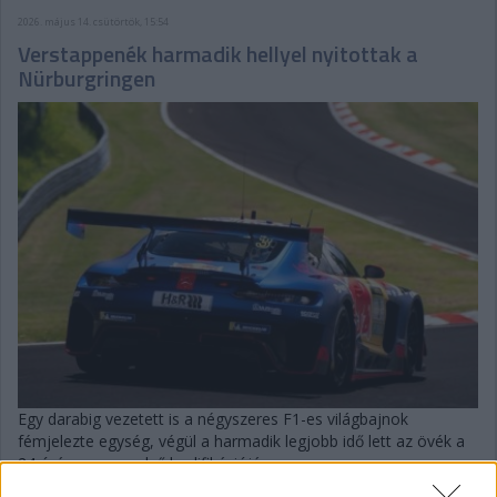
2026. május 14. csütörtök, 15:54
Verstappenék harmadik hellyel nyitottak a
Nürburgringen
Egy darabig vezetett is a négyszeres F1-es világbajnok
fémjelezte egység, végül a harmadik legjobb idő lett az övék a
24 órás verseny első kvalifikációján.
részletek