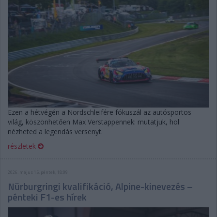
Ezen a hétvégén a Nordschleifére fókuszál az autósportos
világ, köszönhetően Max Verstappennek: mutatjuk, hol
nézheted a legendás versenyt.
részletek
2026. május 15. péntek, 18:09
Nürburgringi kvalifikáció, Alpine-kinevezés –
pénteki F1-es hírek