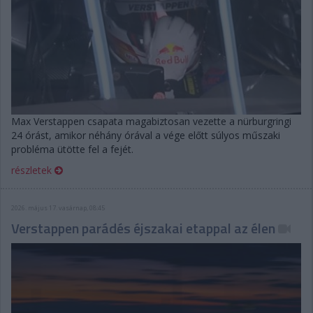
Max Verstappen csapata magabiztosan vezette a nürburgringi
24 órást, amikor néhány órával a vége előtt súlyos műszaki
probléma ütötte fel a fejét.
részletek
2026. május 17. vasárnap, 08:45
Verstappen parádés éjszakai etappal az élen