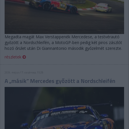
Megadta magát Max Verstappenék Mercedese, a testvérautó
győzött a Nordschleifén, a MotoGP-ben pedig két piros zászlót
hozó őrület után Di Giannantonio második győzelmét szerezte.
részletek
2026. május 17. vasárnap, 15:28
A „másik” Mercedes győzött a Nordschleifén