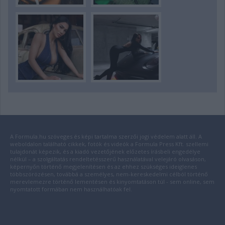
A Formula.hu szöveges és képi tartalma szerzői jogi védelem alatt áll. A
weboldalon található cikkek, fotók és videók a Formula Press Kft. szellemi
tulajdonát képezik, és a kiadó vezetőjének előzetes írásbeli engedélye
nélkül – a szolgáltatás rendeltetésszerű használatával velejáró olvasáson,
képernyőn történő megjelenítésen és az ehhez szükséges ideiglenes
többszörözésen, továbbá a személyes, nem-kereskedelmi célból történő
merevlemezre történő lementésen és kinyomtatáson túl - sem online, sem
nyomtatott formában nem használhatóak fel.