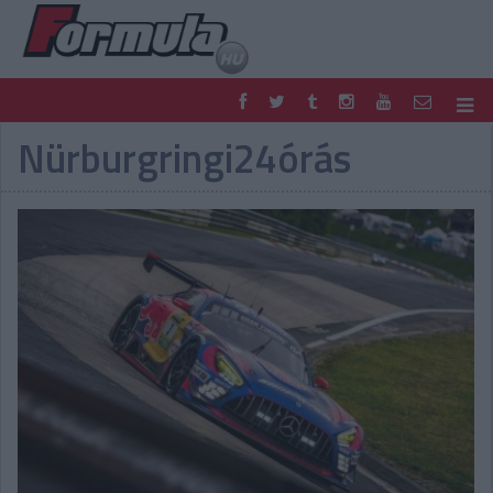
Nürburgringi24órás
F1
PARC FERMÉ
FORMULA
MOTOR
NEMZETKÖZI
HAZAI
RETRO
EGYÉB
PODCAST
SHOP
LIVE
TIPPJÁTÉK
DIGITÁLIS MAGAZIN
PONTÁLLÁSOK
VERSENYNAPTÁRAK