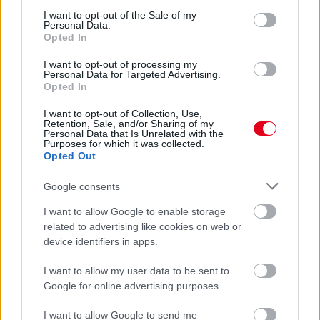
világban is a Fordot képviselné a négyszeres F1-es világbajnok.
consent section.
I want to opt-out of the Sale of my
részletek
Personal Data.
Opted In
előző hírek
következő hírek
I want to opt-out of processing my
Personal Data for Targeted Advertising.
Opted In
I want to opt-out of Collection, Use,
Hallgasd meg a Formula Podcast
Retention, Sale, and/or Sharing of my
Personal Data that Is Unrelated with the
legfrissebb adását!
Purposes for which it was collected.
Opted Out
Google consents
Kövess minket a Facebookon
I want to allow Google to enable storage
related to advertising like cookies on web or
device identifiers in apps.
I want to allow my user data to be sent to
Google for online advertising purposes.
Parc Fermé
I want to allow Google to send me