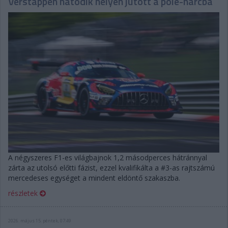
Verstappen hatodik helyen jutott a pole-harcba
A négyszeres F1-es világbajnok 1,2 másodperces hátránnyal
zárta az utolsó előtti fázist, ezzel kvalifikálta a #3-as rajtszámú
mercedeses egységet a mindent eldöntő szakaszba.
részletek
2026. május 15. péntek, 07:49