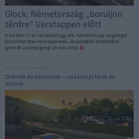
Glock: Németország „boruljon
térdre” Verstappen előtt
A korábbi F1-es versenyző úgy véli, Németország rengeteget
köszönhet Max Verstappennek, aki példátlan érdeklődést
generált a nürburgringi 24 órás körül.
2026. május 17. vasárnap, 18:30
Drámák és balesetek – vasárnapi hírek és
sztorik