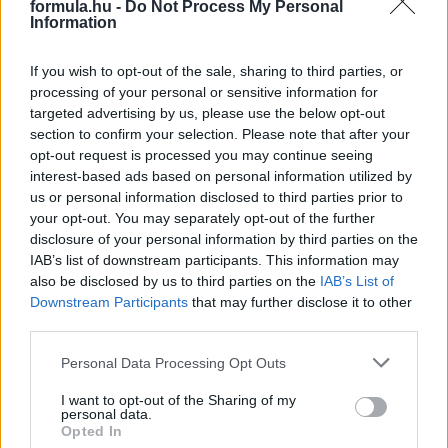
formula.hu -
Do Not Process My Personal
Information
2026. május 14. csütörtök, 10:05
If you wish to opt-out of the sale, sharing to third parties, or
Ford: Szívesen látnánk Maxot Fordban a
processing of your personal or sensitive information for
sportautózásban is
targeted advertising by us, please use the below opt-out
section to confirm your selection. Please note that after your
opt-out request is processed you may continue seeing
interest-based ads based on personal information utilized by
us or personal information disclosed to third parties prior to
your opt-out. You may separately opt-out of the further
disclosure of your personal information by third parties on the
IAB’s list of downstream participants. This information may
also be disclosed by us to third parties on the
IAB’s List of
Downstream Participants
that may further disclose it to other
third parties.
Please note that this website/app uses one or more Google
Personal Data Processing Opt Outs
services and may gather and store information including but
not limited to your visit or usage behaviour. You may click to
I want to opt-out of the Sharing of my
Mark Rushbrook szerint megértik, hogy miért Mercedesszel
personal data.
grant or deny consent to Google and its third-party tags to
indul a hétvégén Max Verstappen, de ők szeretnék, ha ebben a
Opted In
use your data for below specified purposes in below Google