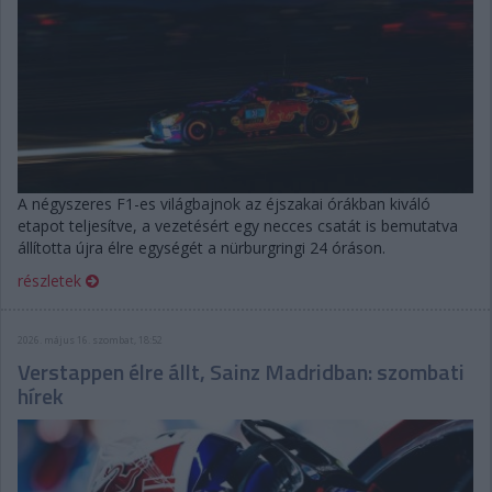
A négyszeres F1-es világbajnok az éjszakai órákban kiváló
etapot teljesítve, a vezetésért egy necces csatát is bemutatva
állította újra élre egységét a nürburgringi 24 óráson.
részletek
2026. május 16. szombat, 18:52
Verstappen élre állt, Sainz Madridban: szombati
hírek