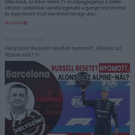
Mike Krack, az Aston Martin F1-es pályaigazgatója a zöldbe
öltözött szurkolókat sajnálta leginkább a gyenge teljesítményt
és dupla kiesést hozó barcelonai hétvége után.
részletek
2026. június 13. szombat, 22:01
Helyszíni: Russell resetet nyomott, Alonso az
Alpine-nál?