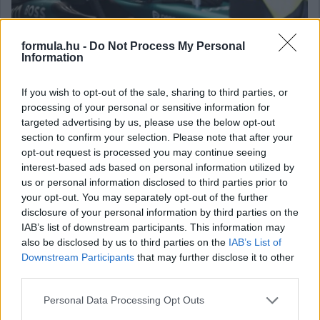
formula.hu -
Do Not Process My Personal
Information
Még a Cadillacektől is egy másodperccel maradtak el a
barcelonai időmérőn az Aston Martinok, akik csak arra
If you wish to opt-out of the sale, sharing to third parties, or
hajlandók koncentrálni, hogy várják a nagy nyári fejlesztési
processing of your personal or sensitive information for
csomagot.
targeted advertising by us, please use the below opt-out
részletek
section to confirm your selection. Please note that after your
opt-out request is processed you may continue seeing
interest-based ads based on personal information utilized by
2026. június 12. péntek, 08:59
us or personal information disclosed to third parties prior to
Alonso: Valószínűleg ez az utolsó itt
your opt-out. You may separately opt-out of the further
disclosure of your personal information by third parties on the
IAB’s list of downstream participants. This information may
also be disclosed by us to third parties on the
IAB’s List of
Downstream Participants
that may further disclose it to other
third parties.
Please note that this website/app uses one or more Google
Personal Data Processing Opt Outs
services and may gather and store information including but