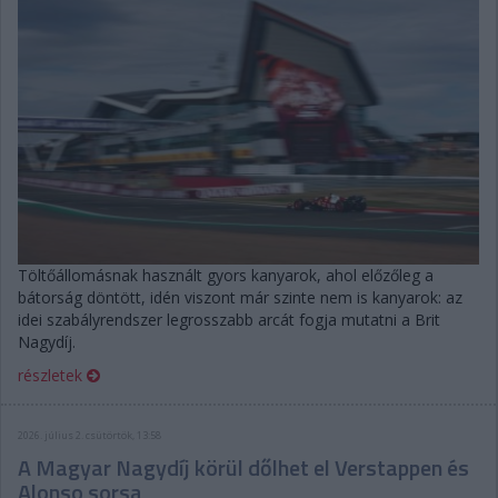
Töltőállomásnak használt gyors kanyarok, ahol előzőleg a
bátorság döntött, idén viszont már szinte nem is kanyarok: az
idei szabályrendszer legrosszabb arcát fogja mutatni a Brit
Nagydíj.
részletek
2026. július 2. csütörtök, 13:58
A Magyar Nagydíj körül dőlhet el Verstappen és
Alonso sorsa