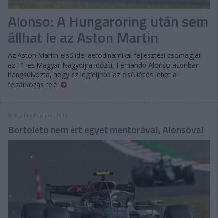
Alonso: A Hungaroring után sem
állhat le az Aston Martin
Az Aston Martin első idei aerodinamikai fejlesztési csomagját
az F1-es Magyar Nagydíjra időzíti, Fernando Alonso azonban
hangsúlyozta, hogy ez legfeljebb az első lépés lehet a
felzárkózás felé.
2026. július 10. péntek, 16:12
Bortoleto nem ért egyet mentorával, Alonsóval