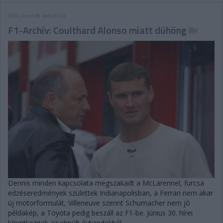
2026. június 30. kedd, 07:43
F1-Archív: Coulthard Alonso miatt dühöng
Dennis minden kapcsolata megszakadt a McLarennel, furcsa
edzéseredmények születtek Indianapolisban, a Ferrari nem akar
új motorformulát, Villeneuve szerint Schumacher nem jó
példakép, a Toyota pedig beszáll az F1-be. Június 30. hírei
következnek az elmúlt évtizedekből.