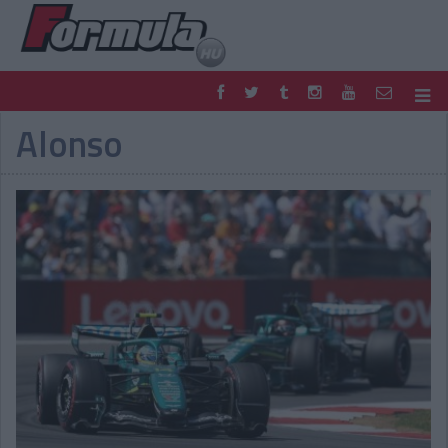
Alonso
F1
PARC FERMÉ
FORMULA
MOTOR
NEMZETKÖZI
HAZAI
RETRO
EGYÉB
PODCAST
SHOP
LIVE
TIPPJÁTÉK
DIGITÁLIS MAGAZIN
PONTÁLLÁSOK
VERSENYNAPTÁRAK