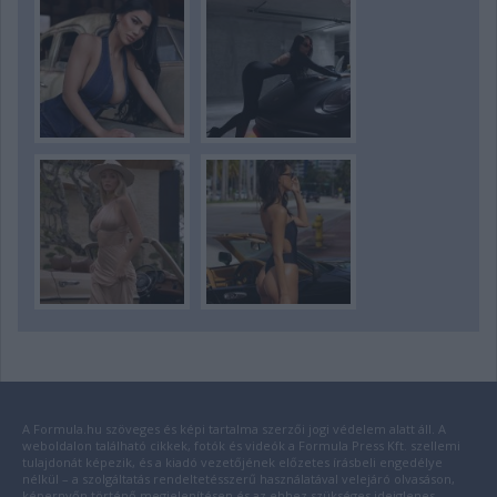
A Formula.hu szöveges és képi tartalma szerzői jogi védelem alatt áll. A
weboldalon található cikkek, fotók és videók a Formula Press Kft. szellemi
tulajdonát képezik, és a kiadó vezetőjének előzetes írásbeli engedélye
nélkül – a szolgáltatás rendeltetésszerű használatával velejáró olvasáson,
képernyőn történő megjelenítésen és az ehhez szükséges ideiglenes