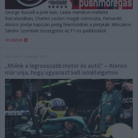
George Russell a pole-ban, Lewis Hamilton mellette
Barcelonában, Charles Leclerc magát ostorozta, Fernando
Alonso jövője kapcsán pedig felerősödtek a pletykák: Mészáros
Sándor szombati összegzése az F1-es paddockból.
részletek
2026. június 13. szombat, 19:53
„Miénk a legrosszabb motor és autó” – Alonso
már unja, hogy ugyanazt kell ismételgetnie