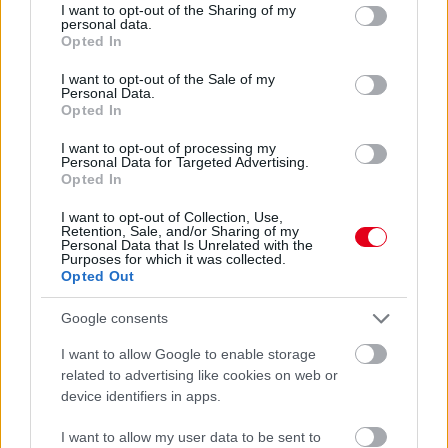
not limited to your visit or usage behaviour. You may click to
I want to opt-out of the Sharing of my
personal data.
grant or deny consent to Google and its third-party tags to
Opted In
use your data for below specified purposes in below Google
consent section.
I want to opt-out of the Sale of my
Personal Data.
Opted In
A spanyol pilóta szerint jó eséllyel utoljára versenyez
Barcelonában, úgyhogy szeretné kiélvezni a hétvégét, ami eddig
I want to opt-out of processing my
Personal Data for Targeted Advertising.
mindig varázslatos volt számára.
Opted In
részletek
I want to opt-out of Collection, Use,
Retention, Sale, and/or Sharing of my
Personal Data that Is Unrelated with the
előző hírek
következő hírek
Purposes for which it was collected.
Opted Out
Google consents
Hallgasd meg a Formula Podcast
legfrissebb adását!
I want to allow Google to enable storage
related to advertising like cookies on web or
device identifiers in apps.
I want to allow my user data to be sent to