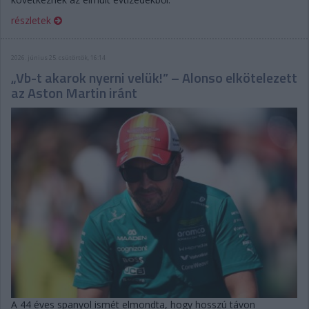
részletek
2026. június 25. csütörtök, 16:14
„Vb-t akarok nyerni velük!” – Alonso elkötelezett
az Aston Martin iránt
A 44 éves spanyol ismét elmondta, hogy hosszú távon