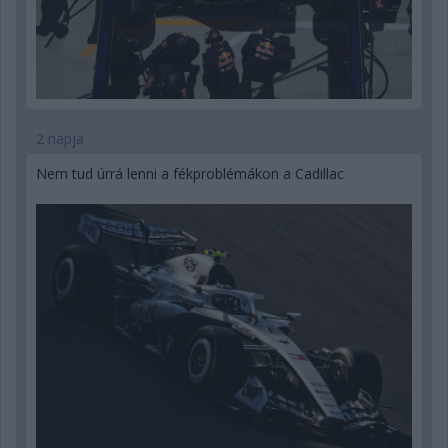
2 napja
Nem tud úrrá lenni a fékproblémákon a Cadillac