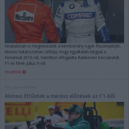
Hivatalosan is megnevezték a kémbotrány egyik főszereplőjét,
Alonso határozottan cáfolja, hogy egyáltalán tárgyal a
Ferrarival 2010-ről, Hamilton elfogadta Raikkönen bocsánatát.
F1-es hírek július 9-ről.
részletek
2026. július 6. hétfő, 19:00
Alonso: Eltűntek a merész előzések az F1-ből