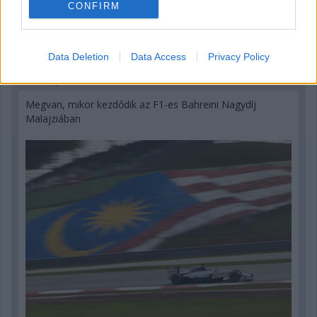
CONFIRM
Data Deletion
Data Access
Privacy Policy
22 órája
Megvan, mikor kezdődik az F1-es Bahreini Nagydíj
Malajziában