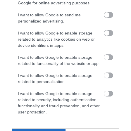
Kövess minket a Facebookon
Google for online advertising purposes.
I want to allow Google to send me
personalized advertising.
I want to allow Google to enable storage
related to analytics like cookies on web or
Parc Fermé
device identifiers in apps.
16 órája
I want to allow Google to enable storage
related to functionality of the website or app.
Hakkinen megtartaná a Norris-Piastri párost a
McLarennél, nem borítaná fel Verstappenért
I want to allow Google to enable storage
related to personalization.
I want to allow Google to enable storage
related to security, including authentication
functionality and fraud prevention, and other
user protection.