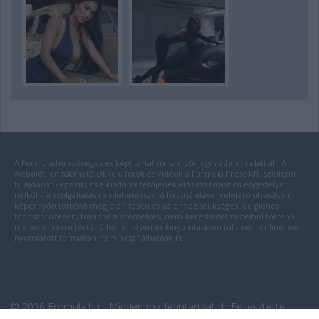
A Formula.hu szöveges és képi tartalma szerzői jogi védelem alatt áll. A
weboldalon található cikkek, fotók és videók a Formula Press Kft. szellemi
tulajdonát képezik, és a kiadó vezetőjének előzetes írásbeli engedélye
nélkül – a szolgáltatás rendeltetésszerű használatával velejáró olvasáson,
képernyőn történő megjelenítésen és az ehhez szükséges ideiglenes
többszörözésen, továbbá a személyes, nem-kereskedelmi célból történő
merevlemezre történő lementésen és kinyomtatáson túl - sem online, sem
nyomtatott formában nem használhatóak fel.
© 2026 Formula.hu - Minden jog fenntartva! | Fejlesztette: