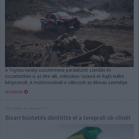
A Toyota tavalyi ezüstérmese parádézott szerdán és
összetettben is az élre állt, miközben Yazeed Al-Rajhi kiállni
kényszerült. A motorosoknál is változott az éllovas személye.
részletek
2025. október 18. szombat, 07:17
Bizarr büntetés döntötte el a tereprali vb-címét