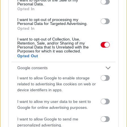
már a bajnokságban is feljött a második helyre a Dakar-kiesés
Personal Data.
ellenére.
Opted In
részletek
I want to opt-out of processing my
Personal Data for Targeted Advertising.
Opted In
előző hírek
következő hírek
I want to opt-out of Collection, Use,
Retention, Sale, and/or Sharing of my
Personal Data that Is Unrelated with the
Purposes for which it was collected.
Hallgasd meg a Formula Podcast
Opted Out
legfrissebb adását!
Google consents
I want to allow Google to enable storage
related to advertising like cookies on web or
Kövess minket a Facebookon
device identifiers in apps.
I want to allow my user data to be sent to
Google for online advertising purposes.
I want to allow Google to send me
personalized advertising.