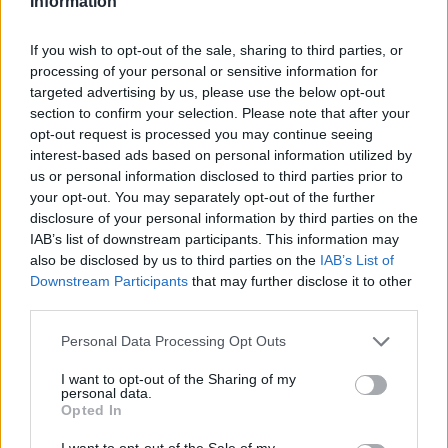
Information
részletek
If you wish to opt-out of the sale, sharing to third parties, or
processing of your personal or sensitive information for
2024. március 2. szombat, 10:17
targeted advertising by us, please use the below opt-out
Nasser Al-Attiyah nyerte a tereprali-vb második
section to confirm your selection. Please note that after your
futamát
opt-out request is processed you may continue seeing
interest-based ads based on personal information utilized by
us or personal information disclosed to third parties prior to
your opt-out. You may separately opt-out of the further
disclosure of your personal information by third parties on the
IAB’s list of downstream participants. This information may
also be disclosed by us to third parties on the
IAB’s List of
Downstream Participants
that may further disclose it to other
third parties.
Please note that this website/app uses one or more Google
Personal Data Processing Opt Outs
services and may gather and store information including but
not limited to your visit or usage behaviour. You may click to
I want to opt-out of the Sharing of my
personal data.
grant or deny consent to Google and its third-party tags to
Opted In
use your data for below specified purposes in below Google
Dominálta az Abu Dhabi Desert Challenge-et a címvédő, aki így
consent section.
I want to opt-out of the Sale of my