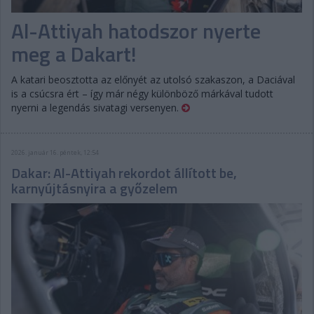
Al-Attiyah hatodszor nyerte
meg a Dakart!
A katari beosztotta az előnyét az utolsó szakaszon, a Daciával
is a csúcsra ért – így már négy különböző márkával tudott
nyerni a legendás sivatagi versenyen.
2026. január 16. péntek, 12:54
Dakar: Al-Attiyah rekordot állított be,
karnyújtásnyira a győzelem