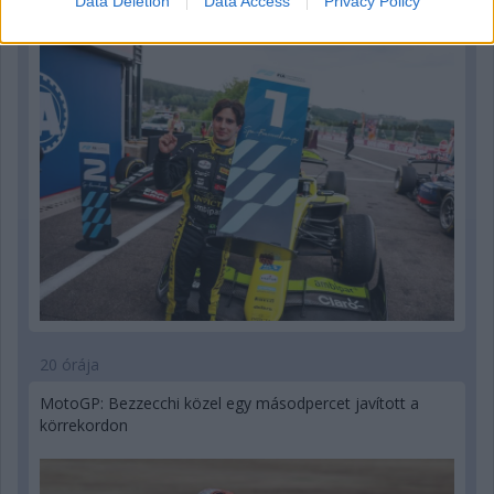
Data Deletion
Data Access
Privacy Policy
pletykákról
20 órája
MotoGP: Bezzecchi közel egy másodpercet javított a
körrekordon