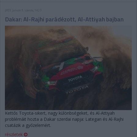
2025. január 8. szerda, 14:23
Dakar: Al-Rajhi parádézott, Al-Attiyah bajban
Kettős Toyota-sikert, nagy különbségeket, és Al-Attiyah
problémáit hozta a Dakar szerdai napja: Lategan és Al-Rajhi
csatázik a győzelemért.
részletek