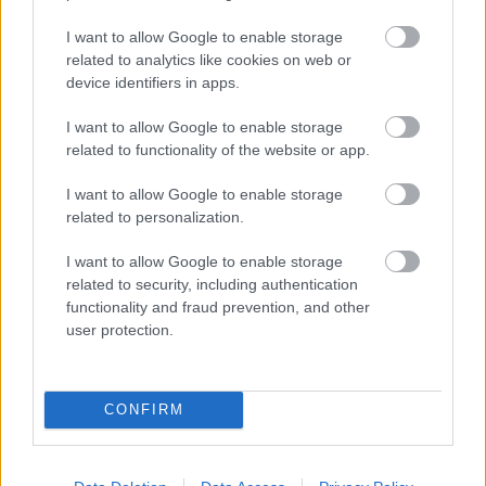
Parc Fermé
I want to allow Google to enable storage
3 órája
related to analytics like cookies on web or
Az F1-es Német Nagydíj „mindenképpen megvalósul”
device identifiers in apps.
Domenicali szerint
I want to allow Google to enable storage
related to functionality of the website or app.
I want to allow Google to enable storage
related to personalization.
I want to allow Google to enable storage
related to security, including authentication
functionality and fraud prevention, and other
user protection.
CONFIRM
7 órája
„Jó látni, hogy közel az álom” – Camara az F1-es