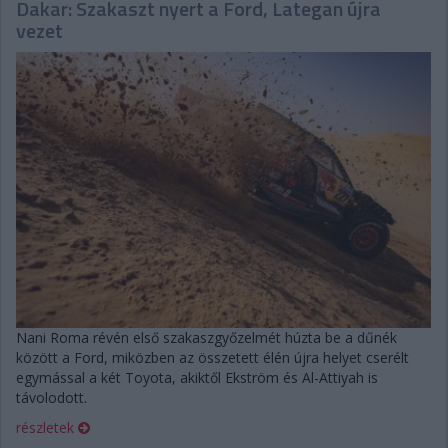
Dakar: Szakaszt nyert a Ford, Lategan újra
vezet
Nani Roma révén első szakaszgyőzelmét húzta be a dűnék
között a Ford, miközben az összetett élén újra helyet cserélt
egymással a két Toyota, akiktől Ekström és Al-Attiyah is
távolodott.
részletek