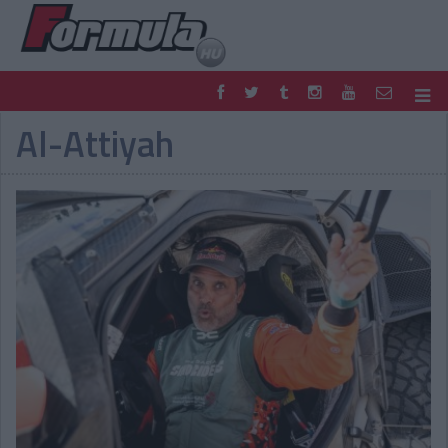
Al-Attiyah
F1
PARC FERMÉ
FORMULA
MOTOR
NEMZETKÖZI
HAZAI
RETRO
EGYÉB
PODCAST
SHOP
LIVE
TIPPJÁTÉK
DIGITÁLIS MAGAZIN
PONTÁLLÁSOK
VERSENYNAPTÁRAK