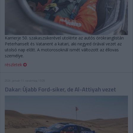
Karrierje 50. szakaszsikerével utolérte az autós örökranglistán
Peterhanselt és Vatanent a katari, aki negyed órával vezet az
utolsó nap előtt. A motorosoknál ismét változott az éllovas
személye.
részletek
2026. január 11. vasárnap, 13:28
Dakar: Újabb Ford-siker, de Al-Attiyah vezet