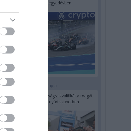
a második negyedévben
1 napja
Kerékpáros világbajnokságra kvalifikálta magát
Bottas az F1-es nyári szünetben