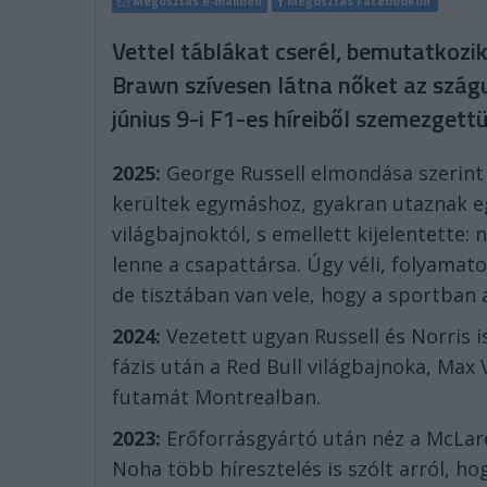
Megosztás e-mailben
Megosztás Facebookon
Vettel táblákat cserél, bemutatkozik
Brawn szívesen látna nőket az szágu
június 9-i F1-es híreiből szemezgett
2025:
George Russell elmondása szerint
kerültek egymáshoz, gyakran utaznak eg
világbajnoktól, s emellett kijelentette:
lenne a csapattársa. Úgy véli, folyamato
de tisztában van vele, hogy a sportban a
2024:
Vezetett ugyan Russell és Norris i
fázis után a Red Bull világbajnoka, Max
futamát Montrealban.
2023:
Erőforrásgyártó után néz a McLare
Noha több híresztelés is szólt arról, h