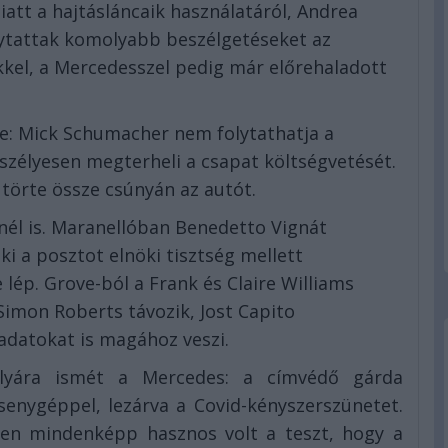
att a hajtásláncaik használatáról, Andrea
olytattak komolyabb beszélgetéseket az
ükkel, a Mercedesszel pedig már előrehaladott
te: Mick Schumacher nem folytathatja a
szélyesen megterheli a csapat költségvetését.
törte össze csúnyán az autót.
snél is. Maranellóban Benedetto Vignát
aki a posztot elnöki tisztség mellett
 lép. Grove-ból a Frank és Claire Williams
imon Roberts távozik, Jost Capito
adatokat is magához veszi.
yára ismét a Mercedes: a címvédő gárda
senygéppel, lezárva a Covid-kényszerszünetet.
tben mindenképp hasznos volt a teszt, hogy a