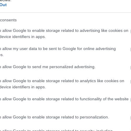
Out
consents
 a FOM és a Heineken, amelynek értelmében
nt három nagydíjnak lesz a névadó szponzora
o allow Google to enable storage related to advertising like cookies on
evice identifiers in apps.
lesz többek között David Coulthard és Jackie
o allow my user data to be sent to Google for online advertising
s.
-Honda rajongóit, kicsit hagyják nyugton őket
y a munkájukra koncentrálhassanak. A wokingi
to allow Google to send me personalized advertising.
 történetének első éve nem a tervek szerint
s kettős kiesést produkált a csapat.
o allow Google to enable storage related to analytics like cookies on
evice identifiers in apps.
stian Horner töretlenül hisz négyszeres
o allow Google to enable storage related to functionality of the website
n, és figyelmezteti a szezon elejét uraló
gein és rátalál az ideális beállításokra a Red
jának!
o allow Google to enable storage related to personalization.
o allow Google to enable storage related to security, including