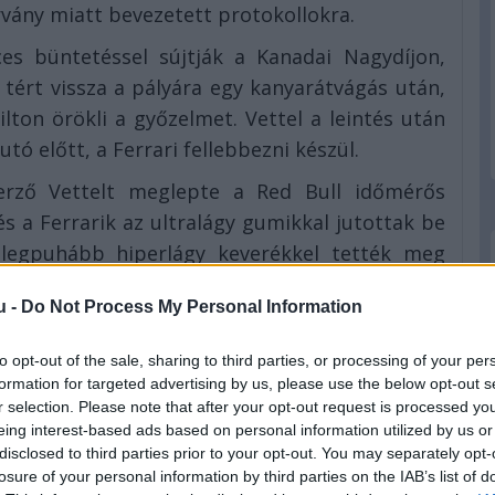
rvány miatt bevezetett protokollokra.
es büntetéssel sújtják a Kanadai Nagydíjon,
 tért vissza a pályára egy kanyarátvágás után,
lton örökli a győzelmet. Vettel a leintés után
utó előtt, a Ferrari fellebbezni készül.
erző Vettelt meglepte a Red Bull időmérős
s a Ferrarik az ultralágy gumikkal jutottak be
legpuhább hiperlágy keverékkel tették meg
u -
Do Not Process My Personal Information
FIA közös programot indít, amelynek keretében
 hogy az autók még közelebb kerülhessenek
to opt-out of the sale, sharing to third parties, or processing of your per
formation for targeted advertising by us, please use the below opt-out s
zeretné „előzési munkacsoportnak” nevezni a
r selection. Please note that after your opt-out request is processed y
segítése a fő cél.
eing interest-based ads based on personal information utilized by us or
disclosed to third parties prior to your opt-out. You may separately opt-
losure of your personal information by third parties on the IAB’s list of