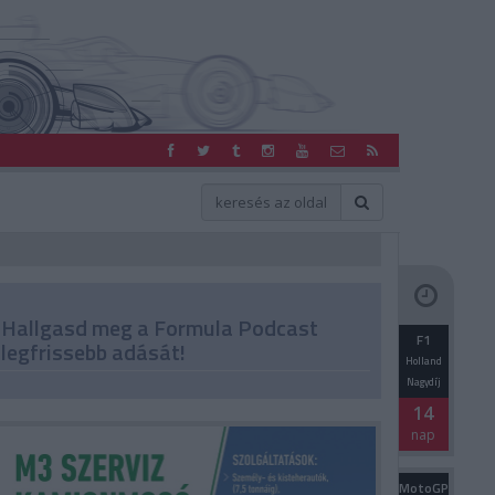
Hallgasd meg a Formula Podcast
F1
legfrissebb adását!
Holland
Nagydíj
14
nap
MotoGP