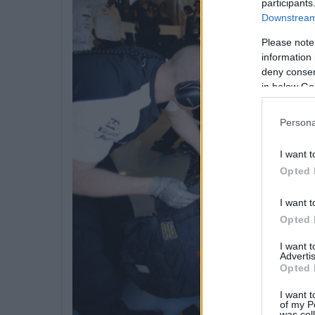
participants
Downstream 
Please note
information 
deny consent
in below Go
Persona
I want t
Opted 
I want t
Opted 
I want 
Advertis
Opted 
I want t
of my P
was col