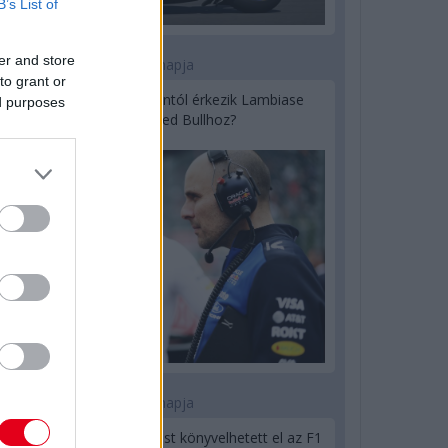
B’s List of
er and store
1 napja
to grant or
Sajtó: Az Aston Martintól érkezik Lambiase
ed purposes
utódja a Red Bullhoz?
1 napja
Óriási bevétel-visszaesést könyvelhetett el az F1