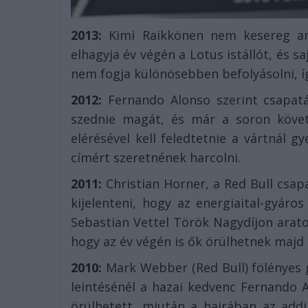
2013:
Kimi Raikkönen nem kesereg ami
elhagyja év végén a Lotus istállót, és s
nem fogja különösebben befolyásolni, íg
2012:
Fernando Alonso szerint csapatá
szednie magát, és már a soron köve
elérésével kell feledtetnie a vártnál 
címért szeretnének harcolni.
2011:
Christian Horner, a Red Bull csapa
kijelenteni, hogy az energiaital-gyáros
Sebastian Vettel Török Nagydíjon arat
hogy az év végén is ők örülhetnek majd 
2010:
Mark Webber (Red Bull) fölényes 
leintésénél a hazai kedvenc Fernando 
örülhetett, miután a hajrában az addi