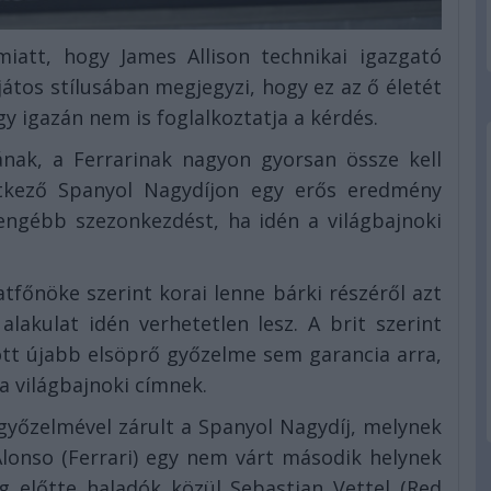
att, hogy James Allison technikai igazgató
ajátos stílusában megjegyzi, hogy ez az ő életét
y igazán nem is foglalkoztatja a kérdés.
nak, a Ferrarinak nagyon gyorsan össze kell
tkező Spanyol Nagydíjon egy erős eredmény
gyengébb szezonkezdést, ha idén a világbajnoki
tfőnöke szerint korai lenne bárki részéről azt
 alakulat idén verhetetlen lesz. A brit szerint
ott újabb elsöprő győzelme sem garancia arra,
a világbajnoki címnek.
győzelmével zárult a Spanyol Nagydíj, melynek
Alonso (Ferrari) egy nem várt második helynek
g előtte haladók közül Sebastian Vettel (Red