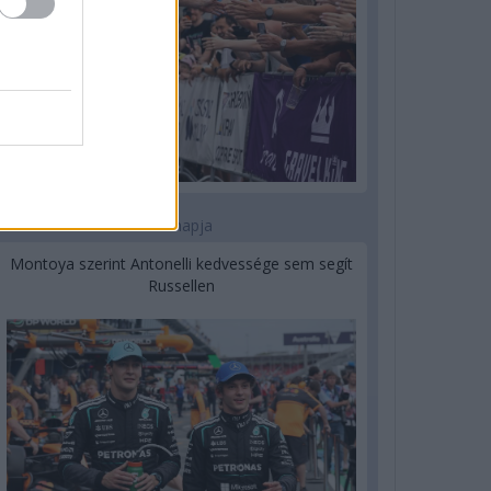
2 napja
Montoya szerint Antonelli kedvessége sem segít
Russellen