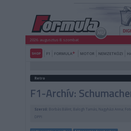
DIG
2026. augusztus 8. szombat
SHOP
F1
FORMULA
MOTOR
NEMZETKÖZI
H
Retro
F1-Archív: Schumacher
Szerző:
Borbás Bálint, Balogh Tamás, Nagyházi Anna; Fot
DPPI