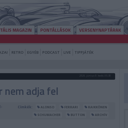
ITÁLIS MAGAZIN
PONTÁLLÁSOK
VERSENYNAPTÁRAK
AZAI
RETRO
EGYÉB
PODCAST
LIVE
TIPPJÁTÉK
2026. június 9. kedd, 05:30
 nem adja fel
ó:
Címkék:
ALONSO
FERRARI
RAIKKÖNEN
SCHUMACHER
BUTTON
ARCHÍV