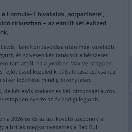
 a Formula-1 hivatalos „sörpartnere”,
ldó cirkuszban – az elmúlt két évtized
ünk.
 Lewis Hamilton távozása után még közelebb
yütt, és szívesen kér tanácsot a hétszeres
 nem tart attól, ha a jövőben Max Verstappen
s fejlődéssel közeledik pályafutása csúcsához,
 siker időzítése mindig bizonytalan.
s, de két esős szakasz és két biztonsági autós
 Verstappen nyerte az év addigi legjobb
n a 2026-os és az azt követő szezonokra.
ogy a britek megkörnyékezték a Red Bull