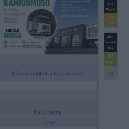
Brit
Nagydíj
19
óra
WEC
Austini 6
órás
29
nap
Kövess minket a Facebookon
Parc Fermé
8 órája