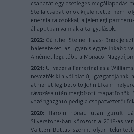
csapatát egy esetleges megállapodás mi
Stella csapatfőnök kijelentette: nem f
energiaitalosokkal, a jelenlegi partner
állapotban vannak a tárgyalások.
2022:
Günther Steiner Haas-főnök jelez
baleseteket, az ugyanis egyre inkább ve
A német legutóbb a Monacói Nagydíjon 
2021:
Új vezér a Ferrarinál és a William
nevezték ki a vállalat új igazgatójának, 
átmenetileg betöltő John Elkann helyére
távozása után megbízott csapatfőnök, S
vezérigazgató pedig a csapatvezetői fel
2020:
Három hónap után gurult pál
Silverstone-ban körözött a 2018-as ver
Valtteri Bottas szerint olyan tekinte