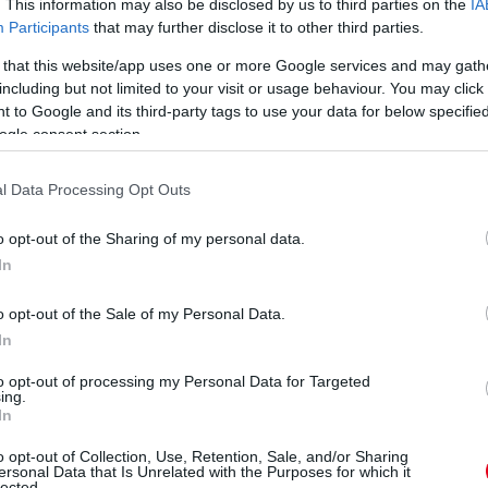
. This information may also be disclosed by us to third parties on the
IA
Participants
that may further disclose it to other third parties.
 that this website/app uses one or more Google services and may gath
including but not limited to your visit or usage behaviour. You may click 
 to Google and its third-party tags to use your data for below specifi
ogle consent section.
l Data Processing Opt Outs
o opt-out of the Sharing of my personal data.
In
o opt-out of the Sale of my Personal Data.
In
to opt-out of processing my Personal Data for Targeted
ing.
In
o opt-out of Collection, Use, Retention, Sale, and/or Sharing
ersonal Data that Is Unrelated with the Purposes for which it
lected.