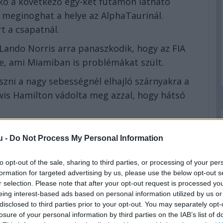
rko a következő egy-két futamon látható
n meginoghat a helye az AlphaTaurinál.
t a csapatnál.
 Lando Norris arra panaszkodik, hogy az FIA
re, ami Miamiban is problémákat szült.
szni a nagy sebességnél elhajló szárnyakra a
ewis Hamilton vádolta meg azzal, hogy hátsó
us-járvány miatti leállás során a pilóták által
u -
Do Not Process My Personal Information
ak arra, hogy a versenyzők végre megmutassák
to opt-out of the sale, sharing to third parties, or processing of your per
formation for targeted advertising by us, please use the below opt-out s
ett a tőle várt szinten a Red Bullnál, így a
r selection. Please note that after your opt-out request is processed y
Rossónál remeklő Alexander Albon már jövőre
eing interest-based ads based on personal information utilized by us or
főnöke, Franz Tost azonban lecsillapította a
disclosed to third parties prior to your opt-out. You may separately opt-
losure of your personal information by third parties on the IAB’s list of
 játszik. A Red Bull futamgyőzelmekért és