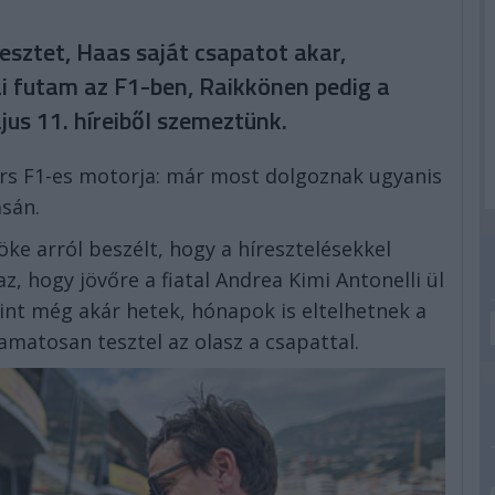
esztet, Haas saját csapatot akar,
ai futam az F1-ben, Raikkönen pedig a
jus 11. híreiből szemeztünk.
ors F1-es motorja: már most dolgoznak ugyanis
ásán.
ke arról beszélt, hogy a híresztelésekkel
, hogy jövőre a fiatal Andrea Kimi Antonelli ül
int még akár hetek, hónapok is eltelhetnek a
matosan tesztel az olasz a csapattal.