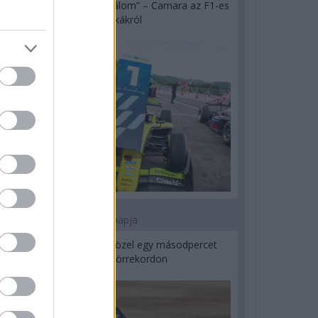
„Jó látni, hogy közel az álom” – Camara az F1-es
pletykákról
1 napja
MotoGP: Bezzecchi közel egy másodpercet
javított a körrekordon