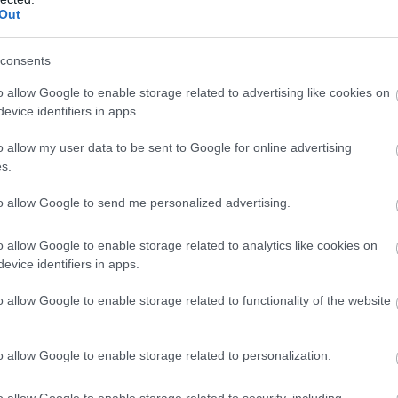
Out
consents
o allow Google to enable storage related to advertising like cookies on
evice identifiers in apps.
k a 2019-es szabályváltozások után az F1-es
o allow my user data to be sent to Google for online advertising
l Szövetség. Az FIA egyik szakembere, Nikolas
s.
dinamikai módosítások - egyszerűbb első
 szárnyvéglapok között - a versenyeket is
to allow Google to send me personalized advertising.
o allow Google to enable storage related to analytics like cookies on
evice identifiers in apps.
ogy szándéka a McLarennél maradni a jövőben,
a úgy, hogy csapata futamokat nyerhet 2018-
o allow Google to enable storage related to functionality of the website
ba áll. Azt sem zárta ki, hogy az F1-en kívül
 címet nyerhessen.
o allow Google to enable storage related to personalization.
gy, mint rádión keresztül mozgatott bábok,
o allow Google to enable storage related to security, including