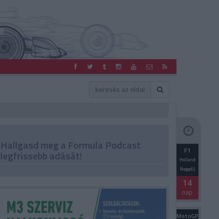
Hallgasd meg a Formula Podcast
F1
legfrissebb adását!
Holland
Nagydíj
14
nap
MotoGP