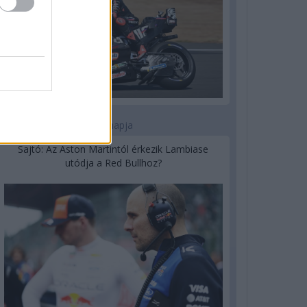
1 napja
Sajtó: Az Aston Martintól érkezik Lambiase
utódja a Red Bullhoz?