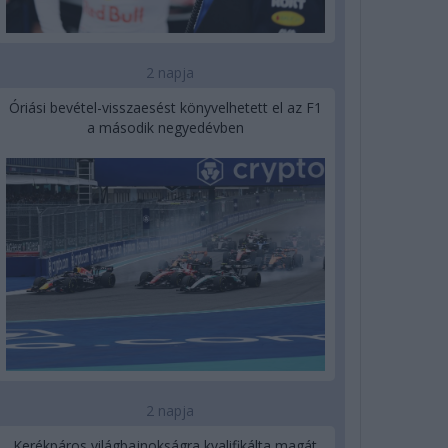
2 napja
Óriási bevétel-visszaesést könyvelhetett el az F1
a második negyedévben
2 napja
Kerékpáros világbajnokságra kvalifikálta magát