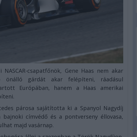
ai NASCAR-csapatfőnök, Gene Haas nem akar
 önálló gárdát akar felépíteni, ráadásul
artott Európában, hanem a Haas amerikai
íteni.
des párosa sajátította ki a Spanyol Nagydíj
a bajnoki címvédő és a pontverseny éllovasa,
ulhat majd vasárnap.
obogóra állni a szezonban a Török Nagydíjon,