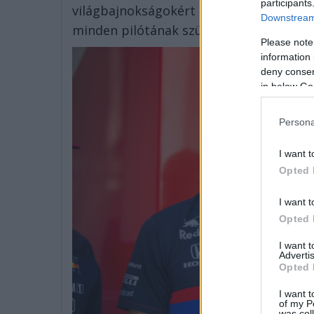
participants
világbajnokságokért harcol. Szerint
Downstream 
minden pilótának szüksége van ennyi id
Please note
information 
deny consent
in below Go
Persona
I want t
Opted 
I want t
Opted 
I want 
Advertis
Opted 
I want t
of my P
was col