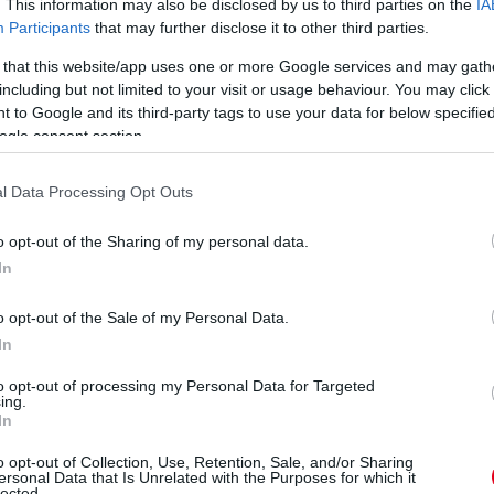
. This information may also be disclosed by us to third parties on the
IA
em két-három évre szüksége van még, ahogyan
Participants
that may further disclose it to other third parties.
őre ahhoz, hogy beleszokjon az F1-be.”
 that this website/app uses one or more Google services and may gath
including but not limited to your visit or usage behaviour. You may click 
 to Google and its third-party tags to use your data for below specifi
ogle consent section.
l Data Processing Opt Outs
o opt-out of the Sharing of my personal data.
In
o opt-out of the Sale of my Personal Data.
In
to opt-out of processing my Personal Data for Targeted
ing.
In
o opt-out of Collection, Use, Retention, Sale, and/or Sharing
ersonal Data that Is Unrelated with the Purposes for which it
lected.