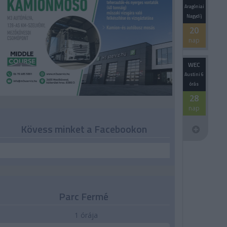
Aragóniai
Nagydíj
20
nap
WEC
Austini 6
órás
28
nap
Kövess minket a Facebookon
Parc Fermé
1 órája