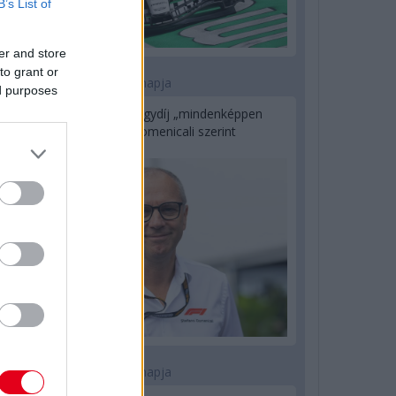
B’s List of
er and store
to grant or
1 napja
ed purposes
Az F1-es Német Nagydíj „mindenképpen
megvalósul” Domenicali szerint
1 napja