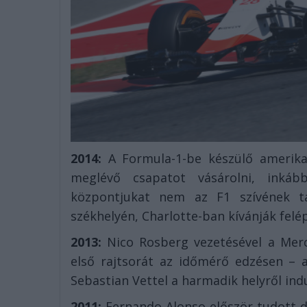
2014:
A Formula-1-be készülő amerik
meglévő csapatot vásárolni, inkább
központjukat nem az F1 szívének t
székhelyén, Charlotte-ban kívánják felép
2013:
Nico Rosberg vezetésével a Merce
első rajtsorát az időmérő edzésen – 
Sebastian Vettel a harmadik helyről ind
2011:
Fernando Alonso először tudott d