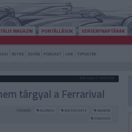
ITÁLIS MAGAZIN
PONTÁLLÁSOK
VERSENYNAPTÁRAK
AZAI
RETRO
EGYÉB
PODCAST
LIVE
TIPPJÁTÉK
2026. május 11. hétfő, 07:00
em tárgyal a Ferrarival
Címkék:
ALONSO
MATESCHITZ
MANOR
F1ARCHÍV