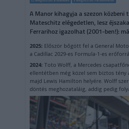
Megosztás e-mailben
Megosztás Facebookon
A Manor kihagyja a szezon közbeni t
Mateschitz elégedetlen, lesz éjszak
Ferrarihoz igazolhat (2001-ben!): má
2025:
Először bőgött fel a General Mot
a Cadillac 2029-es Formula-1-es erőforr
2024:
Toto Wolff, a Mercedes csapatfőnö
ellentétben még közel sem biztos tény az
majd Lewis Hamilton helyére. Wolff szer
döntés meghozataláig, addig pedig folya