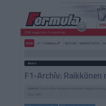
DIG
2026. augusztus 9. vasárnap
SHOP
F1
FORMULA
MOTOR
NEMZETKÖZI
H
Retro
F1-Archív: Raikkönen n
Szerző:
Dezső Attila, Strommer Benjamin, Nagyházi Anna,
Fotó: DPPI