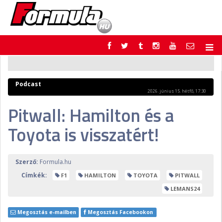
F1
PARC FERMÉ
FORMULA
MOTOR
Podcast
NEMZETKÖZI
HAZAI
2026. június 15. hétfő, 17:30
RETRO
EGYÉB
Pitwall: Hamilton és a
PODCAST
SHOP
Toyota is visszatért!
LIVE
TIPPJÁTÉK
DIGITÁLIS MAGAZIN
PONTÁLLÁSOK
VERSENYNAPTÁRAK
Szerző:
Formula.hu
Címkék:
F1
HAMILTON
TOYOTA
PITWALL
LEMANS24
Megosztás e-mailben
Megosztás Facebookon