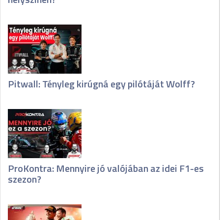
Pitwall: Tényleg kirúgná egy pilótáját Wolff?
ProKontra: Mennyire jó valójában az idei F1-es
szezon?