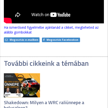
Ha ismerőseid figyelmébe ajánlanád a cikket, megteheted az
alábbi gombokkal:
Megosztás e-mailben
Megosztás Facebookon
További cikkeink a témában
Shakedown: Milyen a WRC raliünnepe a
helyszínen?