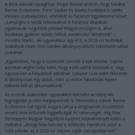
A Blick veterán újságírója, Roger Benoit arról írt, hogy barátai,
Bernie Ecclestone, Peter Sauber és Marko továbbra is szinte
minden szabadedzést, időmérőt és futamot figyelemmel követ.
„Lenyűgöz a nézők lelkesedése. A futamok általában
izgalmasak. Legutóbb például Magyarországon is, ahol
korábban gyakran előzés nélküli vonatozást láthattunk” –
mondta Marko, aki ugyanakkor úgy érzi, a 2026-os technikai
szabályok miatt nem minden látványos előzés tekinthető valódi
csatának.
„Egyértelmű, hogy a szurkolók szeretik a sok előzést. Sajnos
azonban aligha tudja bárki, hogy ezek valódi előzések-e, vagy
egyszerűen a helyzetből adódnak. Sokszor csak azért fékeznek
ki látványosan egy autót, mert az előtte haladónak éppen
töltenie kell az akkumulátorát.”
Az osztrák szakember ugyanakkor kiemelte az idény két
legnagyobb pozitív meglepetését is. Elmondása szerint Bernie
Ecclestone-nal együtt nagyra tartja a világbajnoki összetettet
vezető Kimi Antonelli higgadtságát és sebességét, míg Max
Verstappen Magyar Nagydíjon nyújtott teljesítményét külön is
méltatta: „Ahogy Max kétszer is kifékezte Hamiltont azon a
szűk pályán, az a 2026-os szezon egyik csúcspontja volt.”