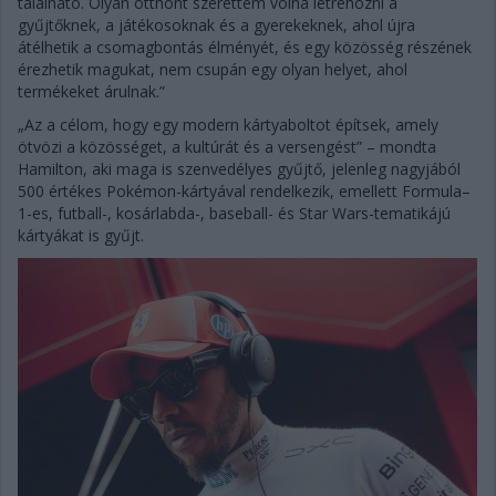
található. Olyan otthont szerettem volna létrehozni a
gyűjtőknek, a játékosoknak és a gyerekeknek, ahol újra
átélhetik a csomagbontás élményét, és egy közösség részének
érezhetik magukat, nem csupán egy olyan helyet, ahol
termékeket árulnak.”
„Az a célom, hogy egy modern kártyaboltot építsek, amely
ötvözi a közösséget, a kultúrát és a versengést” – mondta
Hamilton, aki maga is szenvedélyes gyűjtő, jelenleg nagyjából
500 értékes Pokémon-kártyával rendelkezik, emellett Formula–
1-es, futball-, kosárlabda-, baseball- és Star Wars-tematikájú
kártyákat is gyűjt.