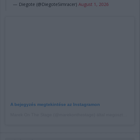
— Diegote (@DiegoteSimracer)
August 1, 2026
A bejegyzés megtekintése az Instagramon
Marek On The Stage (@marekonthestage) által megosztott bejegyzés