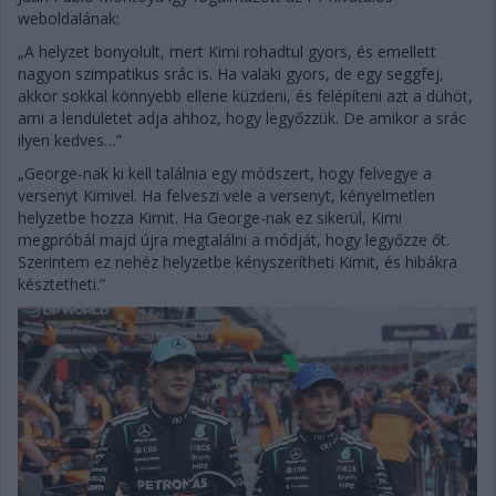
weboldalának:
„A helyzet bonyolult, mert Kimi rohadtul gyors, és emellett
nagyon szimpatikus srác is. Ha valaki gyors, de egy seggfej,
akkor sokkal könnyebb ellene küzdeni, és felépíteni azt a dühöt,
ami a lendületet adja ahhoz, hogy legyőzzük. De amikor a srác
ilyen kedves…”
„George-nak ki kell találnia egy módszert, hogy felvegye a
versenyt Kimivel. Ha felveszi vele a versenyt, kényelmetlen
helyzetbe hozza Kimit. Ha George-nak ez sikerül, Kimi
megpróbál majd újra megtalálni a módját, hogy legyőzze őt.
Szerintem ez nehéz helyzetbe kényszerítheti Kimit, és hibákra
késztetheti.”