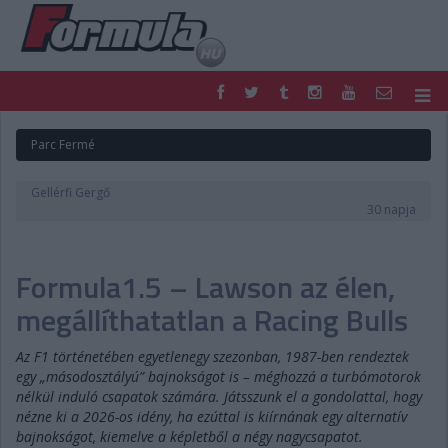
F1
PARC FERMÉ
Parc Fermé
FORMULA
MOTOR
NEMZETKÖZI
HAZAI
Gellérfi Gergő
RETRO
EGYÉB
30 napja
PODCAST
SHOP
LIVE
TIPPJÁTÉK
Formula1.5 – Lawson az élen,
DIGITÁLIS MAGAZIN
PONTÁLLÁSOK
VERSENYNAPTÁRAK
megállíthatatlan a Racing Bulls
Az F1 történetében egyetlenegy szezonban, 1987-ben rendeztek
egy „másodosztályú” bajnokságot is – méghozzá a turbómotorok
nélkül induló csapatok számára. Játsszunk el a gondolattal, hogy
nézne ki a 2026-os idény, ha ezúttal is kiírnának egy alternatív
bajnokságot, kiemelve a képletből a négy nagycsapatot.