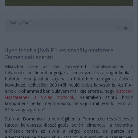
Balogh Tamás
2 napja
Ilyen lehet a jövő F1-es szabályrendszere
Domenicali szerint
Miközben még az idén bevezetett szabályrendszert is
folyamatosan finomhangolják a versenyzői és rajongói kritikák
hallatán, már javában zajlanak a háttérben az egyeztetések a
következő, vélhetően 2031-től induló ciklus kapcsán is. Az FIA-
elnök Mohammed ben Sulayem már kijelentette, hogy
biztosan
visszatérnek a V8-as motorok
, valamilyen szintű hibrid
komponens pedig megmaradna, de vajon mit gondol erről az
F1 vezérigazgatója?
Stefano Domenicali a nemrégiben a Formula.hu részvételével
tartott kerekasztal-beszélgetés során elmondta: a technikai
előírások terén az FIA-é a végső döntés, de persze az
egyeztetésekbe bevonják a FOM-ot, a gyártókat, a csapatokat,