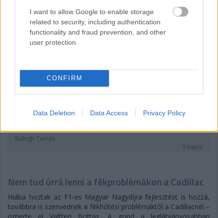
I want to allow Google to enable storage
related to security, including authentication
functionality and fraud prevention, and other
user protection.
CONFIRM
Data Deletion
Data Access
Privacy Policy
Balogh Tamás
3 napja
Nem tud úrrá lenni a fékproblémákon a Cadillac
Hiába hoztak az F1-es Magyar Nagydíjra fejlesztést is hozzá,
továbbra is szenvednek a fékhűtési problémáktól a Cadillacnél –
ismerte el Valtteri Bottas. A gond a leglátványosabban