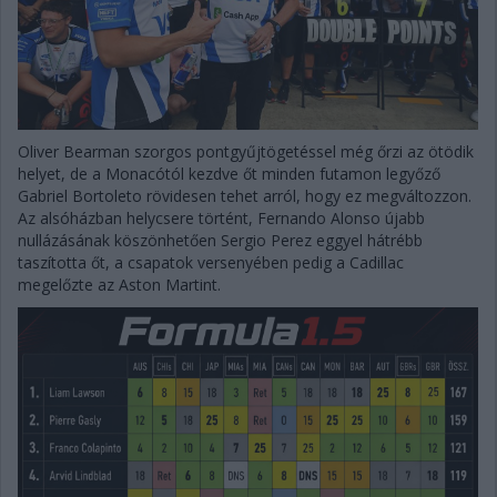
Oliver Bearman szorgos pontgyűjtögetéssel még őrzi az ötödik
helyet, de a Monacótól kezdve őt minden futamon legyőző
Gabriel Bortoleto rövidesen tehet arról, hogy ez megváltozzon.
Az alsóházban helycsere történt, Fernando Alonso újabb
nullázásának köszönhetően Sergio Perez eggyel hátrébb
taszította őt, a csapatok versenyében pedig a Cadillac
megelőzte az Aston Martint.