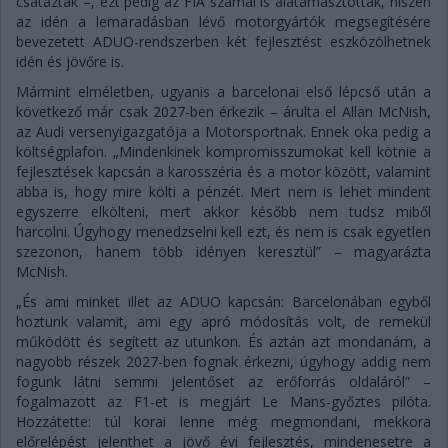
csatáztak –, ezt pedig az FIA számai is alátámasztották, hiszen
az idén a lemaradásban lévő motorgyártók megsegítésére
bevezetett ADUO-rendszerben két fejlesztést eszközölhetnek
idén és jövőre is.
Mármint elméletben, ugyanis a barcelonai első lépcső után a
következő már csak 2027-ben érkezik – árulta el Allan McNish,
az Audi versenyigazgatója a Motorsportnak. Ennek oka pedig a
költségplafon. „Mindenkinek kompromisszumokat kell kötnie a
fejlesztések kapcsán a karosszéria és a motor között, valamint
abba is, hogy mire költi a pénzét. Mert nem is lehet mindent
egyszerre elkölteni, mert akkor később nem tudsz miből
harcolni. Úgyhogy menedzselni kell ezt, és nem is csak egyetlen
szezonon, hanem több idényen keresztül” – magyarázta
McNish.
„És ami minket illet az ADUO kapcsán: Barcelonában egyből
hoztunk valamit, ami egy apró módosítás volt, de remekül
működött és segített az utunkon. És aztán azt mondanám, a
nagyobb részek 2027-ben fognak érkezni, úgyhogy addig nem
fogunk látni semmi jelentőset az erőforrás oldaláról” –
fogalmazott az F1-et is megjárt Le Mans-győztes pilóta.
Hozzátette: túl korai lenne még megmondani, mekkora
előrelépést jelenthet a jövő évi fejlesztés, mindenesetre a