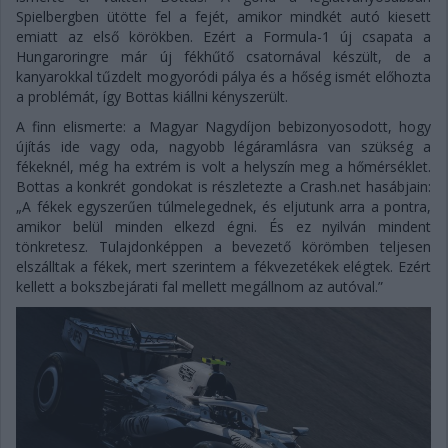
Spielbergben ütötte fel a fejét, amikor mindkét autó kiesett
emiatt az első körökben. Ezért a Formula-1 új csapata a
Hungaroringre már új fékhűtő csatornával készült, de a
kanyarokkal tűzdelt mogyoródi pálya és a hőség ismét előhozta
a problémát, így Bottas kiállni kényszerült.
A finn elismerte: a Magyar Nagydíjon bebizonyosodott, hogy
újítás ide vagy oda, nagyobb légáramlásra van szükség a
fékeknél, még ha extrém is volt a helyszín meg a hőmérséklet.
Bottas a konkrét gondokat is részletezte a Crash.net hasábjain:
„A fékek egyszerűen túlmelegednek, és eljutunk arra a pontra,
amikor belül minden elkezd égni. És ez nyilván mindent
tönkretesz. Tulajdonképpen a bevezető körömben teljesen
elszálltak a fékek, mert szerintem a fékvezetékek elégtek. Ezért
kellett a bokszbejárati fal mellett megállnom az autóval.”