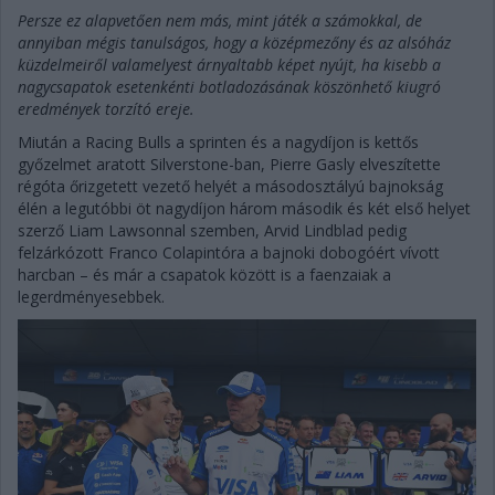
Persze ez alapvetően nem más, mint játék a számokkal, de
annyiban mégis tanulságos, hogy a középmezőny és az alsóház
küzdelmeiről valamelyest árnyaltabb képet nyújt, ha kisebb a
nagycsapatok esetenkénti botladozásának köszönhető kiugró
eredmények torzító ereje.
Miután a Racing Bulls a sprinten és a nagydíjon is kettős
győzelmet aratott Silverstone-ban, Pierre Gasly elveszítette
régóta őrizgetett vezető helyét a másodosztályú bajnokság
élén a legutóbbi öt nagydíjon három második és két első helyet
szerző Liam Lawsonnal szemben, Arvid Lindblad pedig
felzárkózott Franco Colapintóra a bajnoki dobogóért vívott
harcban – és már a csapatok között is a faenzaiak a
legerdményesebbek.