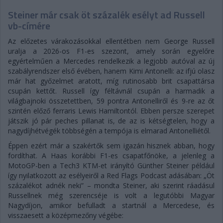
Steiner már csak öt százalék esélyt ad Russell
vb-címére
Az előzetes várakozásokkal ellentétben nem George Russell
uralja a 2026-os F1-es szezont, amely során egyelőre
egyértelműen a Mercedes rendelkezik a legjobb autóval az új
szabályrendszer első évében, hanem Kimi Antonelli: az ifjú olasz
már hat győzelmet aratott, míg rutinosabb brit csapattársa
csupán kettőt. Russell így féltávnál csupán a harmadik a
világbajnoki összetettben, 59 pontra Antonelliről és 9-re az őt
szintén előző ferraris Lewis Hamiltontól. Ebben persze szerepet
játszik jó pár peches pillanat is, de az is kétségtelen, hogy a
nagydíjhétvégék többségén a tempója is elmarad Antonelliétől.
Éppen ezért már a szakértők sem igazán hisznek abban, hogy
fordíthat. A Haas korábbi F1-es csapatfőnöke, a jelenleg a
MotoGP-ben a Tech3 KTM-et irányító Günther Steiner például
így nyilatkozott az esélyeiről a Red Flags Podcast adásában: „Öt
százalékot adnék neki” – mondta Steiner, aki szerint ráadásul
Russellnek még szerencséje is volt a legutóbbi Magyar
Nagydíjon, amikor befulladt a startnál a Mercedese, és
visszaesett a középmezőny végébe: