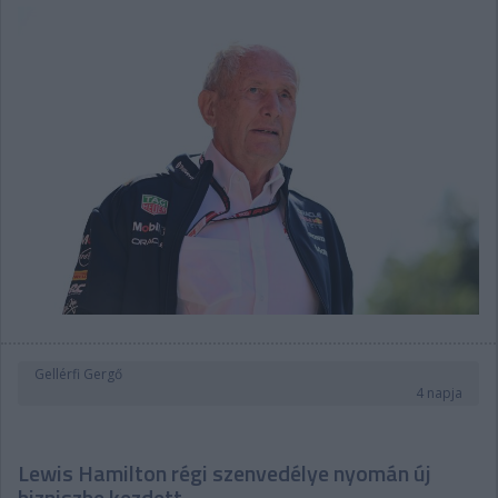
Gellérfi Gergő
4 napja
Lewis Hamilton régi szenvedélye nyomán új
bizniszbe kezdett