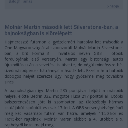
Balogh Tamás
5 napja
Molnár Martin második lett Silverstone-ban, a
bajnokságban is előrelépett
Hajmeresztő futamon a győzelemért harcolva lett második a
One Magyarország által szponzorált Molnár Martin Silverstone-
ban, a brit Forma–3 – hivatalos nevén GB3 – ötödik
fordulójának első versenyén. Martin egy biztonsági autós
újraindítás után a vezetést is átvette, de végül mindössze hét
tizedmásodperces hátránnyal második lett. Ezzel már a hatodik
dobogós helyét szerezte úgy, hogy győzelme még továbbra
sincs.
A bajnokságban így Martin 235 pontjával feljött a második
helyre, előtte Bedrin 332, mögötte Fluxa 217 ponttal áll. Utóbbi
balszerencsésen jött ki szombaton az üldözőboly hármas
csatájából: kipördült és csak 17. lett. A GB3 versenyhétvégéjéből
még két vasárnapi futam van hátra, amelyek 11:50-kor és
16:15-kor rajtolnak. Molnár Martin előbbit a 4., utóbbit a 9.
rajthelyről kezdi majd meg.