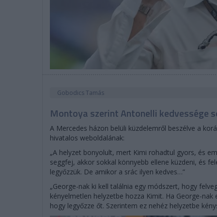
Gobodics Tamás
Montoya szerint Antonelli kedvessége s
A Mercedes házon belüli küzdelemről beszélve a korá
hivatalos weboldalának:
„A helyzet bonyolult, mert Kimi rohadtul gyors, és em
seggfej, akkor sokkal könnyebb ellene küzdeni, és fel
legyőzzük. De amikor a srác ilyen kedves…”
„George-nak ki kell találnia egy módszert, hogy felveg
kényelmetlen helyzetbe hozza Kimit. Ha George-nak e
hogy legyőzze őt. Szerintem ez nehéz helyzetbe kénysz