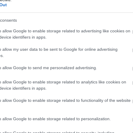
Out
Po
tapáros a McLarennél! Ez csak azt bizonyítja, hogy egyáltalán
NA
 harmónia egyszerűen jó. Bár néha nehéz eset voltál, ne
i időkön.
consents
o allow Google to enable storage related to advertising like cookies on
evice identifiers in apps.
o allow my user data to be sent to Google for online advertising
s.
to allow Google to send me personalized advertising.
o allow Google to enable storage related to analytics like cookies on
evice identifiers in apps.
M
o allow Google to enable storage related to functionality of the website
F
Pa
o allow Google to enable storage related to personalization.
au
20
bi
o allow Google to enable storage related to security, including