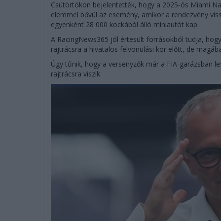
Csütörtökön bejelentették, hogy a 2025-ös Miami Nag
elemmel bővül az esemény, amikor a rendezvény vissz
egyenként 28 000 kockából álló miniautót kap.
A RacingNews365 jól értesült forrásokból tudja, ho
rajtrácsra a hivatalos felvonulási kör előtt, de magá
Úgy tűnik, hogy a versenyzők már a FIA-garázsban l
rajtrácsra viszik.