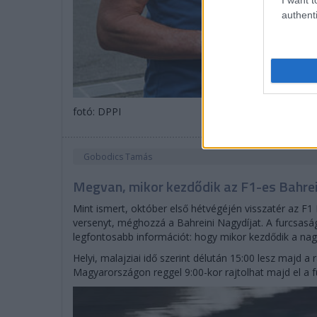
authenti
fotó: DPPI
Gobodics Tamás
Megvan, mikor kezdődik az F1-es Bahrei
Mint ismert, október első hétvégéjén visszatér az F1
versenyt, méghozzá a Bahreini Nagydíjat. A furcsaság
legfontosabb információt: hogy mikor kezdődik a nagy
Helyi, malajziai idő szerint délután 15:00 lesz majd a 
Magyarországon reggel 9:00-kor rajtolhat majd el a 