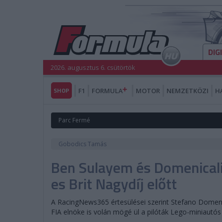
DIG
2026. augusztus 6. csütörtök
SHOP
F1
FORMULA
MOTOR
NEMZETKÖZI
H
Parc Fermé
Gobodics Tamás
Ben Sulayem és Domenicali
es Brit Nagydíj előtt
A RacingNews365 értesülései szerint Stefano Domen
FIA elnöke is volán mögé ül a pilóták Lego-miniautós