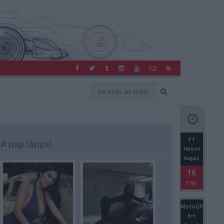
F1
A nap lányai
Holland
Nagydíj
16
nap
MotoGP
Brit