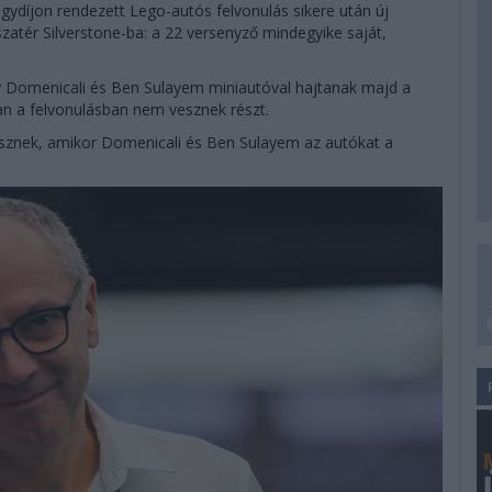
ydíjon rendezett Lego-autós felvonulás sikere után új
atér Silverstone-ba: a 22 versenyző mindegyike saját,
gy Domenicali és Ben Sulayem miniautóval hajtanak majd a
ban a felvonulásban nem vesznek részt.
esznek, amikor Domenicali és Ben Sulayem az autókat a