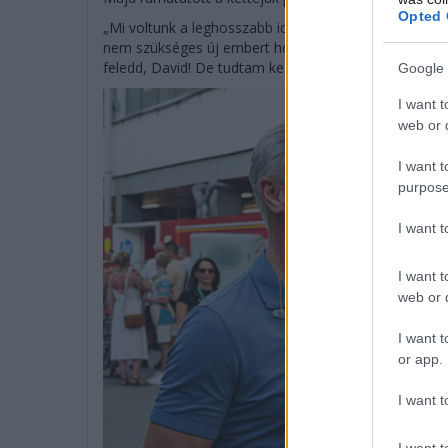
Opted 
„Mi voltunk a leghosszabb ideig együtt versenyző piló
nem szükséges új embert hozni, ha a csapaton belüli
feledd, David! De tudtam kezelni” – nevettek jót a rég
Google 
I want t
web or d
I want t
purpose
I want 
I want t
web or d
I want t
or app.
I want t
I want t