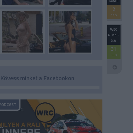
Nagydíj
2
nap
WEC
Austini 6
órás
31
nap
Kövess minket a Facebookon
PODCAST