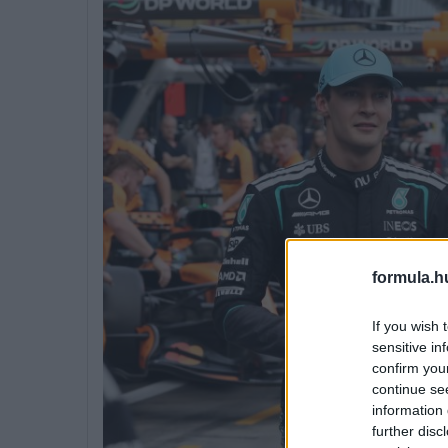
formula.h
If you wish 
sensitive in
confirm you
continue se
information 
further disc