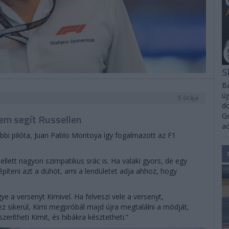
S
Ba
új
5 órája
do
Go
em segít Russellen
a
bbi pilóta, Juan Pablo Montoya így fogalmazott az F1
ellett nagyon szimpatikus srác is. Ha valaki gyors, de egy
építeni azt a dühöt, ami a lendületet adja ahhoz, hogy
ye a versenyt Kimivel. Ha felveszi vele a versenyt,
z sikerül, Kimi megpróbál majd újra megtalálni a módját,
erítheti Kimit, és hibákra késztetheti.”