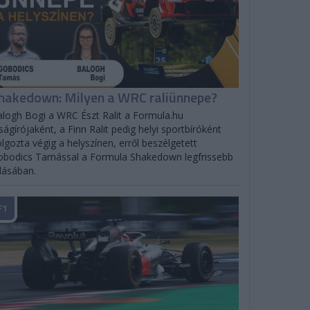
hakedown: Milyen a WRC raliünnepe?
logh Bogi a WRC Észt Ralit a Formula.hu
ságírójaként, a Finn Ralit pedig helyi sportbíróként
lgozta végig a helyszínen, erről beszélgetett
bodics Tamással a Formula Shakedown legfrissebb
dásában.
F1