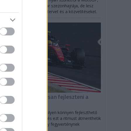
rtlandban indul az IndyCar szezonhajrája, de lesz
SCAR is: mutatjuk az időtervet és a közvetítéseket.
F1
iért tud folyamatosan fejleszteni a
errari?
olo Filisetti szerint direkt ilyen könnyen fejleszthető
tót tervezett a Scuderia, és ezt a ritmust átmenthetik
27-re is, ami nagyon nagy fegyverténynek
zonyulhat.