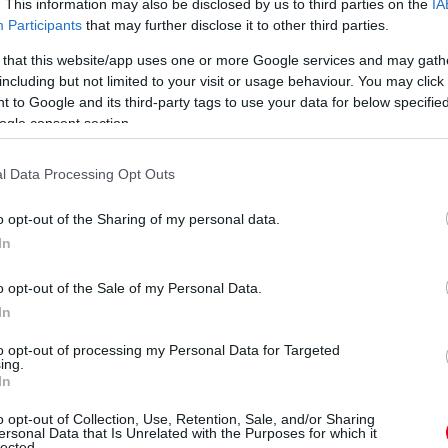
. This information may also be disclosed by us to third parties on the
IA
V
Participants
that may further disclose it to other third parties.
Ho
 that this website/app uses one or more Google services and may gath
ho
including but not limited to your visit or usage behaviour. You may click 
sp
1 napja
 to Google and its third-party tags to use your data for below specifi
el
ogle consent section.
árost a McLarennél, nem borítaná fel
l Data Processing Opt Outs
to Speed podcastben David Coultharddal beszélgetve
aren csapatfőnöke – korábbi csapattársa, a podcast egyik
o opt-out of the Sharing of my personal data.
ngiakhoz Max Verstappent, ha esélye nyílna rá.
In
ta a piacon. De amit mindig látok a McLarennél, az az, hogy
, az egész képet. Ezt folyamatosan így csinálják, mert ez az
o opt-out of the Sale of my Personal Data.
patszellemmel rendelkező csapat felépítése” – magyarázta a
In
to opt-out of processing my Personal Data for Targeted
, a válasz egyszerű: a lehető legkisebbre csökkenteném
ing.
emet. Ha egy csapatnak két kiváló pilótája van, miért kellene
In
V
gy ő nem változtatna Lando Norris és Oscar Piastri kettősén, és
ott bajnokkal is rendelkeznek.
m
o opt-out of Collection, Use, Retention, Sale, and/or Sharing
ersonal Data that Is Unrelated with the Purposes for which it
Si
lected.