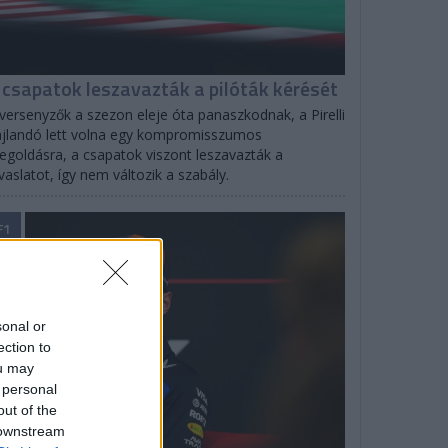
 csapatok leszavazták a pilóták kérését
versenyzők a szezon eleje óta panaszkodnak, a Pirelli
jlandó lett volna egy kompromisszumos
goldásra, a csapatok viszont leszavazták a
vaslatot, így nem változik a szabály.
F1
sonal or
ection to
ou may
 personal
out of the
 downstream