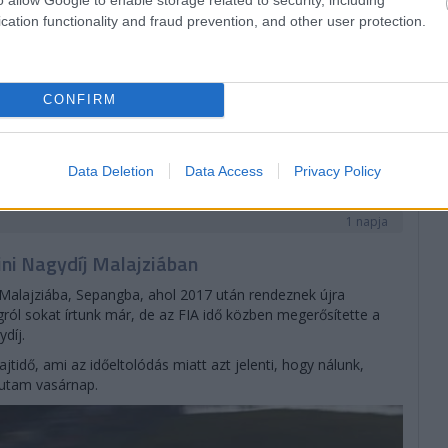
cation functionality and fraud prevention, and other user protection.
CONFIRM
Data Deletion
Data Access
Privacy Policy
1 napja
ni Nagydíj Malajziában
 Malajziába, Sepangba, ahol 2017 után rendeznek újra
ról sokat írtunk már, de az FIA idő közben megerősítette a
díj.
rajtidő, ami az időeltolódás miatt azt jelenti, hogy nálunk,
futam vasárnap.