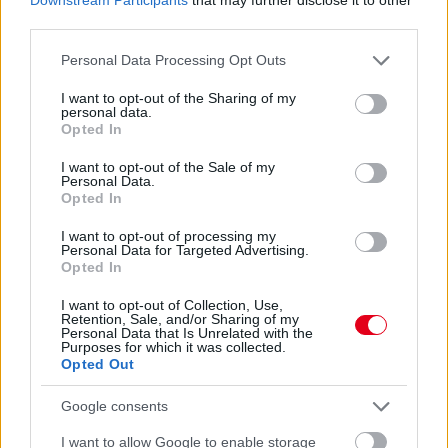
„Fernando nyilvánvalóan egy lenyűgöző versenyző. Óriási
third parties.
értéket jelent a csapatnak, mind a visszajelzéseivel, mind a
képességeivel. Úgyhogy természetesen fontos számunkra.
Please note that this website/app uses one or more Google
Personal Data Processing Opt Outs
Meglehetősen biztos vagyok benne, hogy Fernando élvezi a
services and may gather and store information including but
velünk töltött idejét, és hogy folytatni fogjuk a kapcsolatunkat”
not limited to your visit or usage behaviour. You may click to
I want to opt-out of the Sharing of my
personal data.
– fogalmazott a csapatfőnök és technikai szakvezető.
grant or deny consent to Google and its third-party tags to
Opted In
use your data for below specified purposes in below Google
consent section.
I want to opt-out of the Sale of my
Personal Data.
Opted In
I want to opt-out of processing my
Personal Data for Targeted Advertising.
Opted In
I want to opt-out of Collection, Use,
Retention, Sale, and/or Sharing of my
Personal Data that Is Unrelated with the
Purposes for which it was collected.
Opted Out
Google consents
I want to allow Google to enable storage