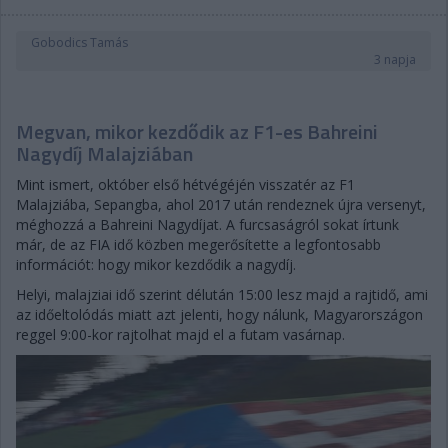
Gobodics Tamás
3 napja
Megvan, mikor kezdődik az F1-es Bahreini
Nagydíj Malajziában
Mint ismert, október első hétvégéjén visszatér az F1
Malajziába, Sepangba, ahol 2017 után rendeznek újra versenyt,
méghozzá a Bahreini Nagydíjat. A furcsaságról sokat írtunk
már, de az FIA idő közben megerősítette a legfontosabb
információt: hogy mikor kezdődik a nagydíj.
Helyi, malajziai idő szerint délután 15:00 lesz majd a rajtidő, ami
az időeltolódás miatt azt jelenti, hogy nálunk, Magyarországon
reggel 9:00-kor rajtolhat majd el a futam vasárnap.