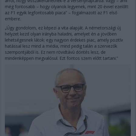
arról, hogy visszakerülhetnek-e a versenynaptárba. Vagy – ami
még fontosabb – hogy olyanok legyenek, mint 20 évvel ezelőtt:
az F1 egyik legfontosabb piaca” – fogalmazott az F1 első
embere.
„Úgy gondolom, ez képezi a vita alapját. A németországi új
helyzet kezd olyan irányba haladni, amelyet én a jövőben
lehetségesnek látok: egy nagyon érdekes piac, amely pozitív
hatással lesz mind a média, mind pedig talán a szervezők
szempontjából is. Ez nem rövidtávú döntés lesz, de
mindenképpen megvalósul. Ezt fontos szem előtt tartani.”