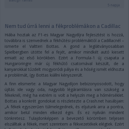
Balogh Tamás
5 napja
Nem tud úrrá lenni a fékproblémákon a Cadillac
Hiába hoztak az F1-es Magyar Nagydíjra fejlesztést is hozzá,
továbbra is szenvednek a fékhűtési problémáktól a Cadillacnél –
ismerte el Valtteri Bottas. A gond a leglátványosabban
Spielbergben ütötte fel a fejét, amikor mindkét autó kiesett
emiatt az első körökben. Ezért a Formula-1 új csapata a
Hungaroringre már új fékhűtő csatornával készült, de a
kanyarokkal tűzdelt mogyoródi pálya és a hőség ismét előhozta
a problémát, így Bottas kiállni kényszerült.
A finn elismerte: a Magyar Nagydíjon bebizonyosodott, hogy
újítás ide vagy oda, nagyobb légáramlásra van szükség a
fékeknél, még ha extrém is volt a helyszín meg a hőmérséklet.
Bottas a konkrét gondokat is részletezte a Crash.net hasábjain:
„A fékek egyszerűen túlmelegednek, és eljutunk arra a pontra,
amikor belül minden elkezd égni. És ez nyilván mindent
tönkretesz. Tulajdonképpen a bevezető körömben teljesen
elszálltak a fékek, mert szerintem a fékvezetékek elégtek. Ezért