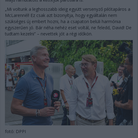
„Mi voltunk a leghosszabb ideig együtt versenyző pilótapáros a
McLarennél! Ez csak azt bizonyítja, hogy egyáltalán nem
szükséges új embert hozni, ha a csapaton belüli harmónia
egyszerűen jó. Bár néha nehéz eset voltál, ne feledd, David! De
tudtam kezelni” – nevettek jót a régi időkön.
fotó: DPPI