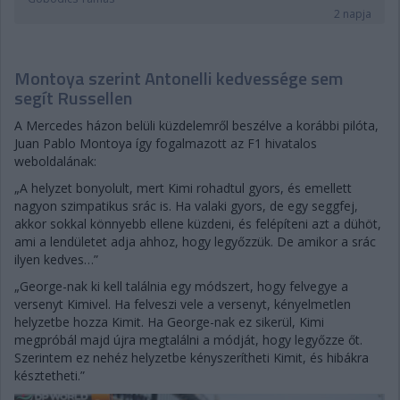
2 napja
Montoya szerint Antonelli kedvessége sem
segít Russellen
A Mercedes házon belüli küzdelemről beszélve a korábbi pilóta,
Juan Pablo Montoya így fogalmazott az F1 hivatalos
weboldalának:
„A helyzet bonyolult, mert Kimi rohadtul gyors, és emellett
nagyon szimpatikus srác is. Ha valaki gyors, de egy seggfej,
akkor sokkal könnyebb ellene küzdeni, és felépíteni azt a dühöt,
ami a lendületet adja ahhoz, hogy legyőzzük. De amikor a srác
ilyen kedves…”
„George-nak ki kell találnia egy módszert, hogy felvegye a
versenyt Kimivel. Ha felveszi vele a versenyt, kényelmetlen
helyzetbe hozza Kimit. Ha George-nak ez sikerül, Kimi
megpróbál majd újra megtalálni a módját, hogy legyőzze őt.
Szerintem ez nehéz helyzetbe kényszerítheti Kimit, és hibákra
késztetheti.”