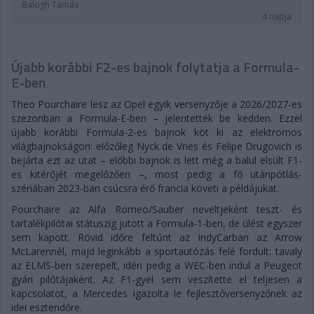
Balogh Tamás
4 napja
Újabb korábbi F2-es bajnok folytatja a Formula-
E-ben
Theo Pourchaire lesz az Opel egyik versenyzője a 2026/2027-es
szezonban a Formula-E-ben – jelentették be kedden. Ezzel
újabb korábbi Formula-2-es bajnok köt ki az elektromos
világbajnokságon: előzőleg Nyck de Vries és Felipe Drugovich is
bejárta ezt az utat – előbbi bajnok is lett még a balul elsült F1-
es kitérőjét megelőzően –, most pedig a fő utánpótlás-
szériában 2023-ban csúcsra érő francia követi a példájukat.
Pourchaire az Alfa Romeo/Sauber neveltjeként teszt- és
tartalékpilótai státuszig jutott a Formula-1-ben, de ülést egyszer
sem kapott. Rövid időre feltűnt az IndyCarban az Arrow
McLarennél, majd leginkább a sportautózás felé fordult: tavaly
az ELMS-ben szerepelt, idén pedig a WEC-ben indul a Peugeot
gyári pilótájaként. Az F1-gyel sem veszítette el teljesen a
kapcsolatot, a Mercedes igazolta le fejlesztőversenyzőnek az
idei esztendőre.