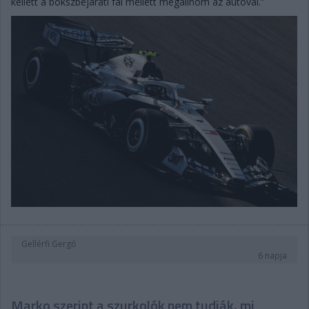
kellett a bokszbejárati fal mellett megállnom az autóval.”
Gellérfi Gergő
6 napja
Marko szerint a szurkolók nem tudják, mi