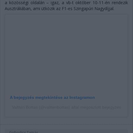
a közösségi oldalán – igaz, a vb-t október 10-11-én rendezik
Ausztráliában, ami ütközik az F1-es Szingapúri Nagydíjjal.
A bejegyzés megtekintése az Instagramon
Valtteri Bottas (@valtteribottas) által megosztott bejegyzés
Gobodics Tamás