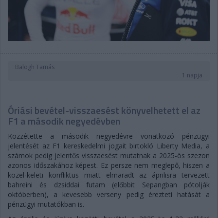
Balogh Tamás
1 napja
Óriási bevétel-visszaesést könyvelhetett el az
F1 a második negyedévben
Közzétette a második negyedévre vonatkozó pénzügyi
jelentését az F1 kereskedelmi jogait birtokló Liberty Media, a
számok pedig jelentős visszaesést mutatnak a 2025-ös szezon
azonos időszakához képest. Ez persze nem meglepő, hiszen a
közel-keleti konfliktus miatt elmaradt az áprilisra tervezett
bahreini és dzsiddai futam (előbbit Sepangban pótolják
októberben), a kevesebb verseny pedig érezteti hatását a
pénzügyi mutatókban is.