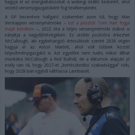
hagyja el az energiaitalosokat a wokingi istálló kedvéért, ahol
vezető versenyigazgatóként fog tevékenykedni.
A GP becenévre hallgató szakember azon túl, hogy Max
Verstappen versenymérnöke –
ezt a posztot Tom Hart fogja
majd betölteni
–, 2022 óta a teljes versenymérnöki stábot is
irányítja a nagydíjhétvégéken. Ez utóbbi pozícióra érkezhet
McCullough, aki egybehangzó értesülések szerint 2026 végén
hagyja el az Aston Martint, ahol volt többek között
teljesítményigazgató is. Azt egyelőre nem tudni, mikor állhat
munkába McCullough a Red Bullnál, de a dátumok alapján jó
esély van rá, hogy 2027-et „kertészkedési szabadsággal” tölti,
hogy 2028-ban egyből válthassa Lambiasét.