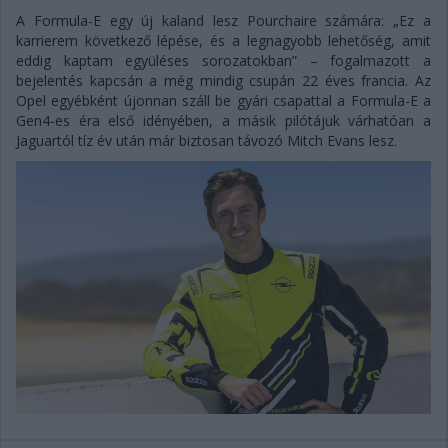
A Formula-E egy új kaland lesz Pourchaire számára: „Ez a
karrierem következő lépése, és a legnagyobb lehetőség, amit
eddig kaptam együléses sorozatokban” – fogalmazott a
bejelentés kapcsán a még mindig csupán 22 éves francia. Az
Opel egyébként újonnan száll be gyári csapattal a Formula-E a
Gen4-es éra első idényében, a másik pilótájuk várhatóan a
Jaguartól tíz év után már biztosan távozó Mitch Evans lesz.