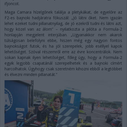
ifjoncot.
Maga Camara hízelgőnek találja a pletykákat, de egyelőre az
F2-es bajnoki hadjáratra fókuszál: „Jó látni őket. Nem igazán
lehet ezeket tudni pillanatnyilag, de jó ezekről tudni és látni azt,
hogy közel van az álom” – nyilatkozta a pilóta a Formula-2
honlapján megjelent interjúban. „Ugyanakkor nem akarok
túlságosan belefolyni ebbe, hiszen még egy nagyon fontos
bajnokságot futok, és ha jól szerepelek, jobb eséllyel kapok
lehetőséget. Szóval részemről erre az évre koncentrálok. Nem
sokan kapnak ilyen lehetőséget, főleg úgy, hogy a Formula-2
egyik legjobb csapatánál szerepelhetek és a bajnoki címért
harcolhatok. Úgyhogy csak szeretném kihozni ebből a legtöbbet
és élvezni minden pillanatát.”