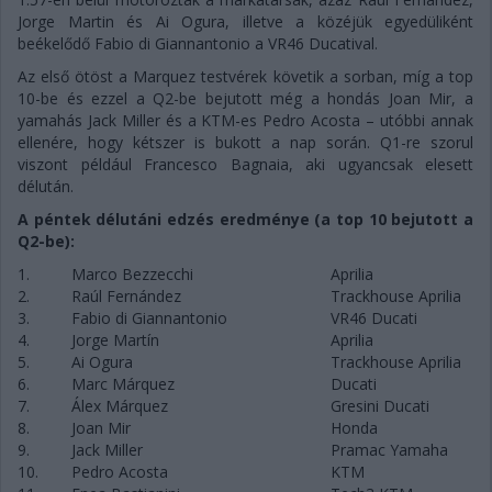
Jorge Martin és Ai Ogura, illetve a közéjük egyedüliként
beékelődő Fabio di Giannantonio a VR46 Ducatival.
Az első ötöst a Marquez testvérek követik a sorban, míg a top
10-be és ezzel a Q2-be bejutott még a hondás Joan Mir, a
yamahás Jack Miller és a KTM-es Pedro Acosta – utóbbi annak
ellenére, hogy kétszer is bukott a nap során. Q1-re szorul
viszont például Francesco Bagnaia, aki ugyancsak elesett
délután.
A péntek délutáni edzés eredménye (a top 10 bejutott a
Q2-be):
1.
Marco Bezzecchi
Aprilia
2.
Raúl Fernández
Trackhouse Aprilia
3.
Fabio di Giannantonio
VR46 Ducati
4.
Jorge Martín
Aprilia
5.
Ai Ogura
Trackhouse Aprilia
6.
Marc Márquez
Ducati
7.
Álex Márquez
Gresini Ducati
8.
Joan Mir
Honda
9.
Jack Miller
Pramac Yamaha
10.
Pedro Acosta
KTM