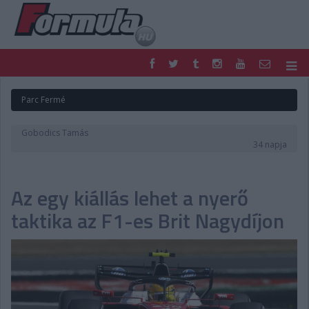
F1
PARC FERMÉ
Parc Fermé
FORMULA
MOTOR
NEMZETKÖZI
HAZAI
Gobodics Tamás
RETRO
EGYÉB
34 napja
PODCAST
SHOP
LIVE
TIPPJÁTÉK
Az egy kiállás lehet a nyerő
DIGITÁLIS MAGAZIN
PONTÁLLÁSOK
VERSENYNAPTÁRAK
taktika az F1-es Brit Nagydíjon