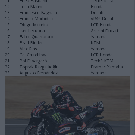
11.
Enea Bastianini
Tech3 KTM
12.
Luca Marini
Honda
13.
Francesco Bagnaia
Ducati
14.
Franco Morbidelli
VR46 Ducati
15.
Diogo Moreira
LCR Honda
16.
Iker Lecuona
Gresini Ducati
17.
Fabio Quartararo
Yamaha
18.
Brad Binder
KTM
19.
Alex Rins
Yamaha
20.
Cal Crutchlow
LCR Honda
21.
Pol Espargaró
Tech3 KTM
22.
Toprak Razgatlıoğlu
Pramac Yamaha
23.
Augusto Fernández
Yamaha