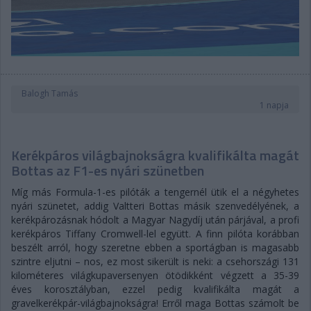
Balogh Tamás
1 napja
Kerékpáros világbajnokságra kvalifikálta magát
Bottas az F1-es nyári szünetben
Míg más Formula-1-es pilóták a tengernél ütik el a négyhetes
nyári szünetet, addig Valtteri Bottas másik szenvedélyének, a
kerékpározásnak hódolt a Magyar Nagydíj után párjával, a profi
kerékpáros Tiffany Cromwell-lel együtt. A finn pilóta korábban
beszélt arról, hogy szeretne ebben a sportágban is magasabb
szintre eljutni – nos, ez most sikerült is neki: a csehországi 131
kilométeres világkupaversenyen ötödikként végzett a 35-39
éves korosztályban, ezzel pedig kvalifikálta magát a
gravelkerékpár-világbajnokságra! Erről maga Bottas számolt be