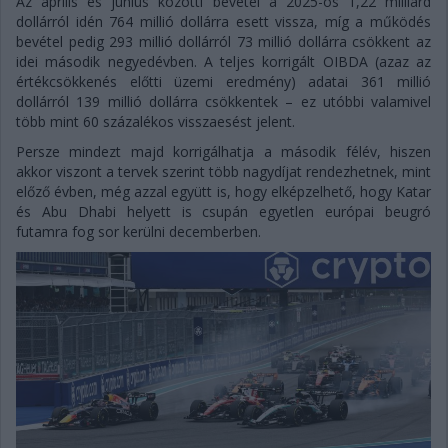
Az április és június közötti bevétel a 2025-ös 1,22 milliárd
dollárról idén 764 millió dollárra esett vissza, míg a működés
bevétel pedig 293 millió dollárról 73 millió dollárra csökkent az
idei második negyedévben. A teljes korrigált OIBDA (azaz az
értékcsökkenés előtti üzemi eredmény) adatai 361 millió
dollárról 139 millió dollárra csökkentek – ez utóbbi valamivel
több mint 60 százalékos visszaesést jelent.
Persze mindezt majd korrigálhatja a második félév, hiszen
akkor viszont a tervek szerint több nagydíjat rendezhetnek, mint
előző évben, még azzal együtt is, hogy elképzelhető, hogy Katar
és Abu Dhabi helyett is csupán egyetlen európai beugró
futamra fog sor kerülni decemberben.