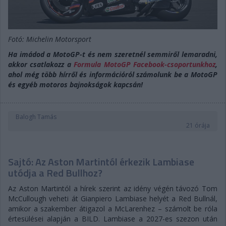
Fotó: Michelin Motorsport
Ha imádod a MotoGP-t és nem szeretnél semmiről lemaradni,
akkor csatlakozz a
Formula MotoGP Facebook-csoportunkhoz
,
ahol még több hírről és információról számolunk be a MotoGP
és egyéb motoros bajnokságok kapcsán!
Balogh Tamás
21 órája
Sajtó: Az Aston Martintól érkezik Lambiase
utódja a Red Bullhoz?
Az Aston Martintól a hírek szerint az idény végén távozó Tom
McCullough veheti át Gianpiero Lambiase helyét a Red Bullnál,
amikor a szakember átigazol a McLarenhez – számolt be róla
értesülései alapján a BILD. Lambiase a 2027-es szezon után