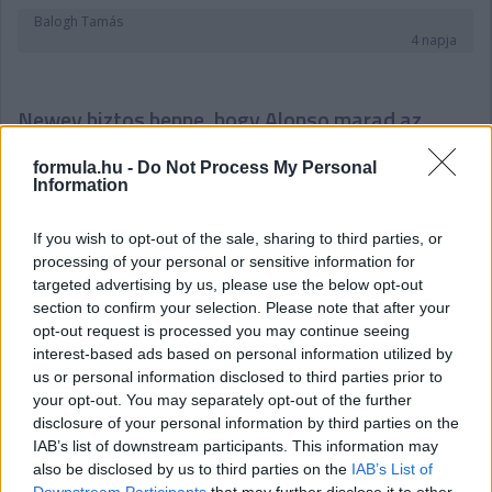
Balogh Tamás
4 napja
Newey biztos benne, hogy Alonso marad az
Aston Martinnál
formula.hu -
Do Not Process My Personal
Meggyőződése Adrian Newey-nak, hogy Fernando Alonso
Information
élvezi, hogy az Aston Martin projekt részese lehet, és biztos
benne, hogy ez a jövőben is így marad. Bár a korábbi hetekben
If you wish to opt-out of the sale, sharing to third parties, or
felröppentek találgatások arról, hogy a kétszeres F1-es
processing of your personal or sensitive information for
világbajnok akár egy utolsó időszakra visszatérhet az Alpine-
targeted advertising by us, please use the below opt-out
hoz, maga a spanyol többször is hűségesküt tett az Aston
section to confirm your selection. Please note that after your
mellett – igaz, a szavai azért arra engednek következtetni, hogy
az még nem dőlt el, hogy versenyzői minőségben teszi-e ezt,
opt-out request is processed you may continue seeing
mivel utalt rá, hogy az új szabályrendszerben már nem élvezi
interest-based ads based on personal information utilized by
annyira a vezetést mindig.
us or personal information disclosed to third parties prior to
your opt-out. You may separately opt-out of the further
Hasonlóra utalhattak Newey szavai is, amikor arról kérdezték
disclosure of your personal information by third parties on the
még a Magyar Nagydíj sajtótájékoztatóján, hogy mennyire
IAB’s list of downstream participants. This information may
fontos számukra, hogy megtartsák Alonsót, és szerintük
also be disclosed by us to third parties on the
IAB’s List of
sikerülni fog-e ez az istálló gyenge szereplése fényében is:
Downstream Participants
that may further disclose it to other