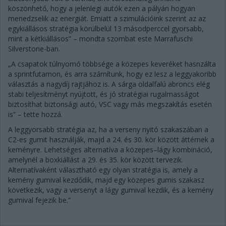
köszönhető, hogy a jelenlegi autók ezen a pályán hogyan
menedzselik az energiát. Emiatt a szimulációink szerint az az
egykiállásos stratégia körülbelül 13 másodperccel gyorsabb,
mint a kétkiállásos” – mondta szombat este Marrafuschi
Silverstone-ban.
„A csapatok túlnyomó többsége a közepes keveréket hasnzálta
a sprintfutamon, és arra számítunk, hogy ez lesz a leggyakoribb
választás a nagydíj rajtjához is. A sárga oldalfalú abroncs elég
stabi teljesítményt nyújtott, és jó stratégiai rugalmasságot
biztosíthat biztonsági autó, VSC vagy más megszakítás esetén
is” – tette hozzá.
A leggyorsabb stratégia az, ha a verseny nyitó szakaszában a
C2-es gumit használják, majd a 24. és 30. kör között áttérnek a
keményre. Lehetséges alternatíva a közepes–lágy kombináció,
amelynél a boxkiállást a 29. és 35. kör között tervezik.
Alternatívaként választható egy olyan stratégia is, amely a
kemény gumival kezdődik, majd egy közepes gumis szakasz
következik, vagy a versenyt a lágy gumival kezdik, és a kemény
gumival fejezik be.”