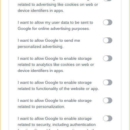
related to advertising like cookies on web or
Balogh Tamás
5 napja
device identifiers in apps.
I want to allow my user data to be sent to
Google for online advertising purposes.
Lassuló fejlesztési ütemre számít a Red Bull
Mivel egy új F1-es szabályrendszer első idényéről van szó,
I want to allow Google to send me
várható volt, hogy kiélezett lesz a fejlesztési háború a csapatok
personalized advertising.
között. A szezon első felében láthattunk is több nagy fejlesztési
csomagot az istállók többségénél, ezek pedig rendszerint
I want to allow Google to enable storage
valóban előrelépést is jelentettek (talán a Haas és a Williams
related to analytics like cookies on web or
jelentik a kivételt). A Red Bullnál is működött például a
device identifiers in apps.
Miamiban és a Spielbergben bevetett csomag, ám Laurent
Mekies csapatfőnök szerint az évad hátralévő részében már
I want to allow Google to enable storage
lassulni fog a fejlesztési ütemük, részben azért, mert a
related to functionality of the website or app.
költségeket meg kell osztani a 2027-es autó munkálatai között
is:
I want to allow Google to enable storage
„Nem tudom, a többiekkel mi a helyzet, de az biztos, hogy egy
related to personalization.
ponton döntést kell hoznunk, hogyan egyensúlyozunk az idei és
a jövő év között. Arra számítok, hogy ez hamarabb meg fog
I want to allow Google to enable storage
történni, mint tavaly. Szóval főleg a szabályzat fényében
related to security, including authentication
dönteni fogunk” – idézi Mekiest a Crash.net. „Ami minket illet,