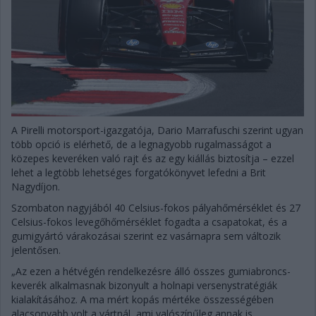
A Pirelli motorsport-igazgatója, Dario Marrafuschi szerint ugyan
több opció is elérhető, de a legnagyobb rugalmasságot a
közepes keveréken való rajt és az egy kiállás biztosítja – ezzel
lehet a legtöbb lehetséges forgatókönyvet lefedni a Brit
Nagydíjon.
Szombaton nagyjából 40 Celsius-fokos pályahőmérséklet és 27
Celsius-fokos levegőhőmérséklet fogadta a csapatokat, és a
gumigyártó várakozásai szerint ez vasárnapra sem változik
jelentősen.
„Az ezen a hétvégén rendelkezésre álló összes gumiabroncs-
keverék alkalmasnak bizonyult a holnapi versenystratégiák
kialakításához. A ma mért kopás mértéke összességében
alacsonyabb volt a vártnál, ami valószínűleg annak is