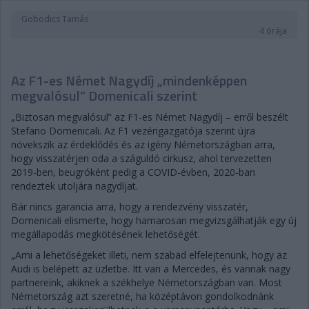
Gobodics Tamás
4 órája
Az F1-es Német Nagydíj „mindenképpen
megvalósul” Domenicali szerint
„Biztosan megvalósul” az F1-es Német Nagydíj – erről beszélt
Stefano Domenicali. Az F1 vezérigazgatója szerint újra
növekszik az érdeklődés és az igény Németországban arra,
hogy visszatérjen oda a száguldó cirkusz, ahol tervezetten
2019-ben, beugróként pedig a COVID-évben, 2020-ban
rendeztek utoljára nagydíjat.
Bár nincs garancia arra, hogy a rendezvény visszatér,
Domenicali elismerte, hogy hamarosan megvizsgálhatják egy új
megállapodás megkötésének lehetőségét.
„Ami a lehetőségeket illeti, nem szabad elfelejtenünk, hogy az
Audi is belépett az üzletbe. Itt van a Mercedes, és vannak nagy
partnereink, akiknek a székhelye Németországban van. Most
Németország azt szeretné, ha középtávon gondolkodnánk