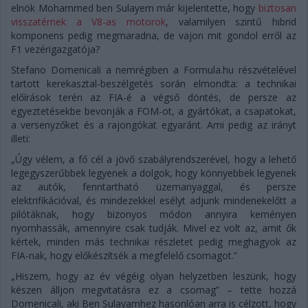
elnök Mohammed ben Sulayem már kijelentette, hogy
biztosan
visszatérnek a V8-as motorok
, valamilyen szintű hibrid
komponens pedig megmaradna, de vajon mit gondol erről az
F1 vezérigazgatója?
Stefano Domenicali a nemrégiben a Formula.hu részvételével
tartott kerekasztal-beszélgetés során elmondta: a technikai
előírások terén az FIA-é a végső döntés, de persze az
egyeztetésekbe bevonják a FOM-ot, a gyártókat, a csapatokat,
a versenyzőket és a rajongókat egyaránt. Ami pedig az irányt
illeti:
„Úgy vélem, a fő cél a jövő szabályrendszerével, hogy a lehető
legegyszerűbbek legyenek a dolgok, hogy könnyebbek legyenek
az autók, fenntartható üzemanyaggal, és persze
elektrifikációval, és mindezekkel esélyt adjunk mindenekelőtt a
pilótáknak, hogy bizonyos módon annyira keményen
nyomhassák, amennyire csak tudják. Mivel ez volt az, amit ők
kértek, minden más technikai részletet pedig meghagyok az
FIA-nak, hogy előkészítsék a megfelelő csomagot.”
„Hiszem, hogy az év végéig olyan helyzetben leszünk, hogy
készen álljon megvitatásra ez a csomag” – tette hozzá
Domenicali, aki Ben Sulayamhez hasonlóan arra is célzott, hogy