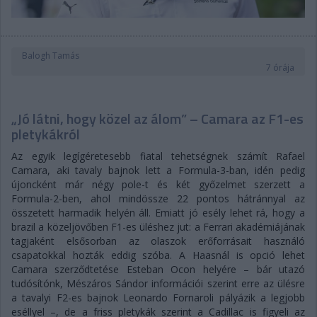
Balogh Tamás
7 órája
„Jó látni, hogy közel az álom” – Camara az F1-es
pletykákról
Az egyik legígéretesebb fiatal tehetségnek számít Rafael
Camara, aki tavaly bajnok lett a Formula-3-ban, idén pedig
újoncként már négy pole-t és két győzelmet szerzett a
Formula-2-ben, ahol mindössze 22 pontos hátránnyal az
összetett harmadik helyén áll. Emiatt jó esély lehet rá, hogy a
brazil a közeljövőben F1-es üléshez jut: a Ferrari akadémiájának
tagjaként elsősorban az olaszok erőforrásait használó
csapatokkal hozták eddig szóba. A Haasnál is opció lehet
Camara szerződtetése Esteban Ocon helyére – bár utazó
tudósítónk, Mészáros Sándor információi szerint erre az ülésre
a tavalyi F2-es bajnok Leonardo Fornaroli pályázik a legjobb
eséllyel –, de a friss pletykák szerint a Cadillac is figyeli az