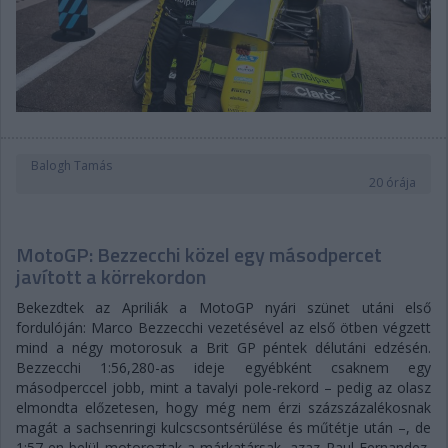
Balogh Tamás
20 órája
MotoGP: Bezzecchi közel egy másodpercet
javított a körrekordon
Bekezdtek az Apriliák a MotoGP nyári szünet utáni első
fordulóján: Marco Bezzecchi vezetésével az első ötben végzett
mind a négy motorosuk a Brit GP péntek délutáni edzésén.
Bezzecchi 1:56,280-as ideje egyébként csaknem egy
másodperccel jobb, mint a tavalyi pole-rekord – pedig az olasz
elmondta előzetesen, hogy még nem érzi százszázalékosnak
magát a sachsenringi kulcscsontsérülése és műtétje után –, de
1:57-en belül motoroztak a márkatársak, azaz Raul Fernandez,