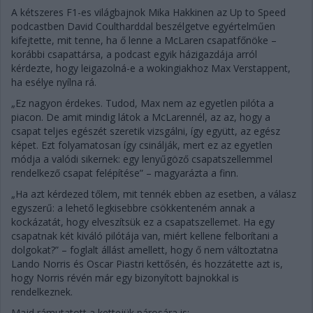
A kétszeres F1-es világbajnok Mika Hakkinen az Up to Speed
podcastben David Coultharddal beszélgetve egyértelműen
kifejtette, mit tenne, ha ő lenne a McLaren csapatfőnöke –
korábbi csapattársa, a podcast egyik házigazdája arról
kérdezte, hogy leigazolná-e a wokingiakhoz Max Verstappent,
ha esélye nyílna rá.
„Ez nagyon érdekes. Tudod, Max nem az egyetlen pilóta a
piacon. De amit mindig látok a McLarennél, az az, hogy a
csapat teljes egészét szeretik vizsgálni, így együtt, az egész
képet. Ezt folyamatosan így csinálják, mert ez az egyetlen
módja a valódi sikernek: egy lenyűgöző csapatszellemmel
rendelkező csapat felépítése” – magyarázta a finn.
„Ha azt kérdezed tőlem, mit tennék ebben az esetben, a válasz
egyszerű: a lehető legkisebbre csökkenteném annak a
kockázatát, hogy elveszítsük ez a csapatszellemet. Ha egy
csapatnak két kiváló pilótája van, miért kellene felborítani a
dolgokat?” – foglalt állást amellett, hogy ő nem változtatna
Lando Norris és Oscar Piastri kettősén, és hozzátette azt is,
hogy Norris révén már egy bizonyított bajnokkal is
rendelkeznek.
Majd rámutatott a kettejük párosára is: