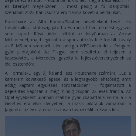
bejárta ezt az utat – előbbi bajnok is lett még a balul elsült F1-
es kitérőjét megelőzően –, most pedig a fő utánpótlás-
szériában 2023-ban csúcsra érő francia követi a példájukat.
Pourchaire az Alfa Romeo/Sauber neveltjeként teszt- és
tartalékpilótai státuszig jutott a Formula-1-ben, de ülést egyszer
sem kapott. Rövid időre feltűnt az IndyCarban az Arrow
McLarennél, majd leginkább a sportautózás felé fordult: tavaly
az ELMS-ben szerepelt, idén pedig a WEC-ben indul a Peugeot
gyári pilótájaként. Az F1-gyel sem veszítette el teljesen a
kapcsolatot, a Mercedes igazolta le fejlesztőversenyzőnek az
idei esztendőre.
A Formula-E egy új kaland lesz Pourchaire számára: „Ez a
karrierem következő lépése, és a legnagyobb lehetőség, amit
eddig kaptam együléses sorozatokban” – fogalmazott a
bejelentés kapcsán a még mindig csupán 22 éves francia. Az
Opel egyébként újonnan száll be gyári csapattal a Formula-E a
Gen4-es éra első idényében, a másik pilótájuk várhatóan a
Jaguartól tíz év után már biztosan távozó Mitch Evans lesz.