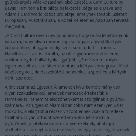
gyűjtőkártyás vállalkozásának első üzletét. A Card Culture by
Lewis Hamilton a brit pilóta befektetési cége és a Dave and
Adam's Card World közös projektje, amelynek további üzleteit
Európában, Ausztráliában, a Közel-Keleten és Ázsiában tervezik
megnyitni.
„A Card Culture révén úgy gondolom, hogy óriási lehetőségünk
van arra, hogy olyan módon kapcsolódjunk a gyűjtőkártyák
kultúrájához, ahogyan eddig senki sem tudott” – mondta
Hamilton, aki azt is elárulta, az ötlet gyermekkorából ered,
amikor még futballkártyákat gyűjtött. „Emlékszem, milyen
izgalmas volt az iskolában kibontani a kártyacsomagokat. Kicsi
közösség volt, de összekötött bennünket a sport és a kártyák
iránti szeretet.”
A brit szerint az Egyesült Államokon kívül komoly hiány van
olyan szaküzletekből, amelyek nemcsak értékesítik a
termékeket, hanem találkozóhelyként is szolgálnak a gyűjtők
számára.„ Az Egyesült Államokban több mint ezer ilyen üzlet
működik, a világ többi részén viszont ennek csak a töredéke
található. Olyan otthont szerettem volna létrehozni a
gyűjtőknek, a játékosoknak és a gyerekeknek, ahol újra
átélhetik a csomagbontás élményét, és egy közösség részének
érezhetik magukat, nem csupán egy olyan helyet, ahol