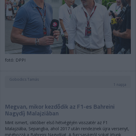
fotó: DPPI
Gobodics Tamás
1 napja
Megvan, mikor kezdődik az F1-es Bahreini
Nagydíj Malajziában
Mint ismert, október első hétvégéjén visszatér az F1
Malajziába, Sepangba, ahol 2017 után rendeznek újra versenyt,
méghozzá a Bahreini Nagydíjat. A furcsaságról sokat írtunk