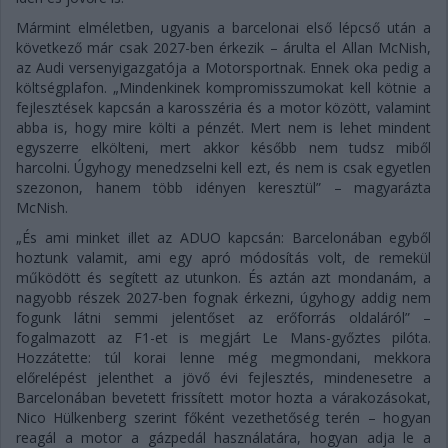
Mármint elméletben, ugyanis a barcelonai első lépcső után a
következő már csak 2027-ben érkezik – árulta el Allan McNish,
az Audi versenyigazgatója a Motorsportnak. Ennek oka pedig a
költségplafon. „Mindenkinek kompromisszumokat kell kötnie a
fejlesztések kapcsán a karosszéria és a motor között, valamint
abba is, hogy mire költi a pénzét. Mert nem is lehet mindent
egyszerre elkölteni, mert akkor később nem tudsz miből
harcolni. Úgyhogy menedzselni kell ezt, és nem is csak egyetlen
szezonon, hanem több idényen keresztül” – magyarázta
McNish.
„És ami minket illet az ADUO kapcsán: Barcelonában egyből
hoztunk valamit, ami egy apró módosítás volt, de remekül
működött és segített az utunkon. És aztán azt mondanám, a
nagyobb részek 2027-ben fognak érkezni, úgyhogy addig nem
fogunk látni semmi jelentőset az erőforrás oldaláról” –
fogalmazott az F1-et is megjárt Le Mans-győztes pilóta.
Hozzátette: túl korai lenne még megmondani, mekkora
előrelépést jelenthet a jövő évi fejlesztés, mindenesetre a
Barcelonában bevetett frissített motor hozta a várakozásokat,
Nico Hülkenberg szerint főként vezethetőség terén – hogyan
reagál a motor a gázpedál használatára, hogyan adja le a