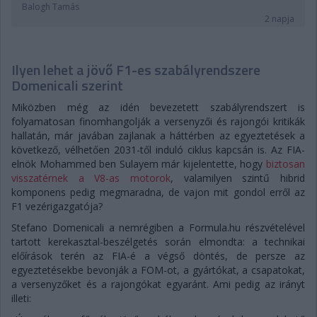
Balogh Tamás
2 napja
Ilyen lehet a jövő F1-es szabályrendszere
Domenicali szerint
Miközben még az idén bevezetett szabályrendszert is
folyamatosan finomhangolják a versenyzői és rajongói kritikák
hallatán, már javában zajlanak a háttérben az egyeztetések a
következő, vélhetően 2031-től induló ciklus kapcsán is. Az FIA-
elnök Mohammed ben Sulayem már kijelentette, hogy
biztosan
visszatérnek a V8-as motorok
, valamilyen szintű hibrid
komponens pedig megmaradna, de vajon mit gondol erről az
F1 vezérigazgatója?
Stefano Domenicali a nemrégiben a Formula.hu részvételével
tartott kerekasztal-beszélgetés során elmondta: a technikai
előírások terén az FIA-é a végső döntés, de persze az
egyeztetésekbe bevonják a FOM-ot, a gyártókat, a csapatokat,
a versenyzőket és a rajongókat egyaránt. Ami pedig az irányt
illeti: