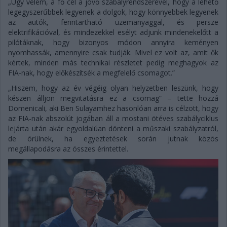
„Úgy vélem, a fő cél a jövő szabályrendszerével, hogy a lehető
legegyszerűbbek legyenek a dolgok, hogy könnyebbek legyenek
az autók, fenntartható üzemanyaggal, és persze
elektrifikációval, és mindezekkel esélyt adjunk mindenekelőtt a
pilótáknak, hogy bizonyos módon annyira keményen
nyomhassák, amennyire csak tudják. Mivel ez volt az, amit ők
kértek, minden más technikai részletet pedig meghagyok az
FIA-nak, hogy előkészítsék a megfelelő csomagot.”
„Hiszem, hogy az év végéig olyan helyzetben leszünk, hogy
készen álljon megvitatásra ez a csomag” – tette hozzá
Domenicali, aki Ben Sulayamhez hasonlóan arra is célzott, hogy
az FIA-nak abszolút jogában áll a mostani ötéves szabályciklus
lejárta után akár egyoldalúan dönteni a műszaki szabályzatról,
de örülnek, ha egyeztetések során jutnak közös
megállapodásra az összes érintettel.