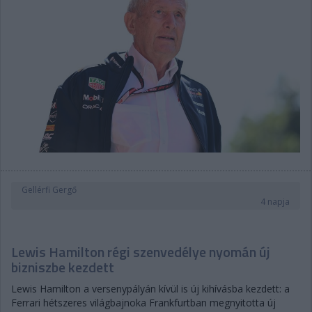
Gellérfi Gergő
4 napja
Lewis Hamilton régi szenvedélye nyomán új
bizniszbe kezdett
Lewis Hamilton a versenypályán kívül is új kihívásba kezdett: a
Ferrari hétszeres világbajnoka Frankfurtban megnyitotta új