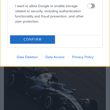
kanyarokkal tűzdelt mogyoródi pálya és a hőség ismét előhozta
I want to allow Google to enable storage
a problémát, így Bottas kiállni kényszerült.
related to security, including authentication
A finn elismerte: a Magyar Nagydíjon bebizonyosodott, hogy
functionality and fraud prevention, and other
újítás ide vagy oda, nagyobb légáramlásra van szükség a
user protection.
fékeknél, még ha extrém is volt a helyszín meg a hőmérséklet.
Bottas a konkrét gondokat is részletezte a Crash.net hasábjain:
„A fékek egyszerűen túlmelegednek, és eljutunk arra a pontra,
CONFIRM
amikor belül minden elkezd égni. És ez nyilván mindent
tönkretesz. Tulajdonképpen a bevezető körömben teljesen
elszálltak a fékek, mert szerintem a fékvezetékek elégtek. Ezért
kellett a bokszbejárati fal mellett megállnom az autóval.”
Data Deletion
Data Access
Privacy Policy