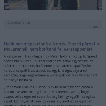
Gobodics Tamás
1 napja
Hakkinen megtartaná a Norris-Piastri párost a
McLarennél, nem borítaná fel Verstappenért
A kétszeres F1-es világbajnok Mika Hakkinen az Up to Speed
podcastben David Coultharddal beszélgetve egyértelműen
kifejtette, mit tenne, ha ő lenne a McLaren csapatfőnöke –
korábbi csapattársa, a podcast egyik házigazdája arról
kérdezte, hogy leigazolná-e a wokingiakhoz Max Verstappent,
ha esélye nyílna rá.
„Ez nagyon érdekes. Tudod, Max nem az egyetlen pilóta a
piacon. De amit mindig látok a McLarennél, az az, hogy a
csapat teljes egészét szeretik vizsgálni, így együtt, az egész
képet. Ezt folyamatosan így csinálják, mert ez az egyetlen
módja a valódi sikernek: egy lenyűgöző csapatszellemmel