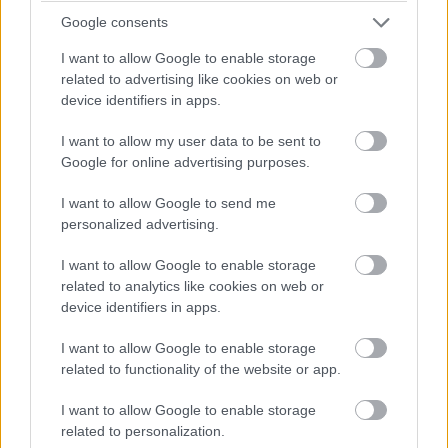
Google consents
I want to allow Google to enable storage
related to advertising like cookies on web or
device identifiers in apps.
I want to allow my user data to be sent to
Google for online advertising purposes.
I want to allow Google to send me
Balogh Tamás
personalized advertising.
3 napja
I want to allow Google to enable storage
related to analytics like cookies on web or
Nem tud úrrá lenni a fékproblémákon a Cadillac
device identifiers in apps.
Hiába hoztak az F1-es Magyar Nagydíjra fejlesztést is hozzá,
I want to allow Google to enable storage
továbbra is szenvednek a fékhűtési problémáktól a Cadillacnél –
related to functionality of the website or app.
ismerte el Valtteri Bottas. A gond a leglátványosabban
Spielbergben ütötte fel a fejét, amikor mindkét autó kiesett
I want to allow Google to enable storage
emiatt az első körökben. Ezért a Formula-1 új csapata a
related to personalization.
Hungaroringre már új fékhűtő csatornával készült, de a