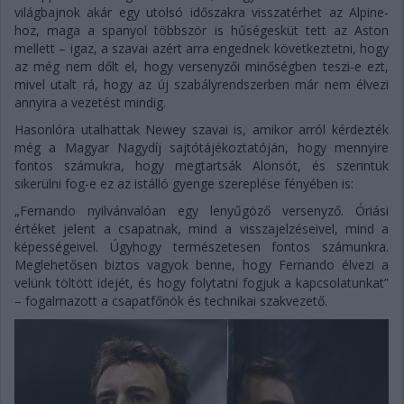
világbajnok akár egy utolsó időszakra visszatérhet az Alpine-
hoz, maga a spanyol többször is hűségesküt tett az Aston
mellett – igaz, a szavai azért arra engednek következtetni, hogy
az még nem dőlt el, hogy versenyzői minőségben teszi-e ezt,
mivel utalt rá, hogy az új szabályrendszerben már nem élvezi
annyira a vezetést mindig.
Hasonlóra utalhattak Newey szavai is, amikor arról kérdezték
még a Magyar Nagydíj sajtótájékoztatóján, hogy mennyire
fontos számukra, hogy megtartsák Alonsót, és szerintük
sikerülni fog-e ez az istálló gyenge szereplése fényében is:
„Fernando nyilvánvalóan egy lenyűgöző versenyző. Óriási
értéket jelent a csapatnak, mind a visszajelzéseivel, mind a
képességeivel. Úgyhogy természetesen fontos számunkra.
Meglehetősen biztos vagyok benne, hogy Fernando élvezi a
velünk töltött idejét, és hogy folytatni fogjuk a kapcsolatunkat”
– fogalmazott a csapatfőnök és technikai szakvezető.