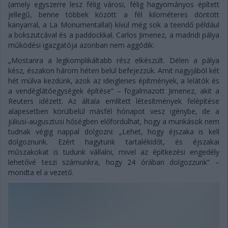
(amely egyszerre lesz félig városi, félig hagyományos épített
jellegű, benne többek között a fél kilométeres döntött
kanyarral, a La Monumentallal) kívül még sok a teendő például
a bokszutcával és a paddockkal. Carlos Jimenez, a madridi pálya
működési igazgatója azonban nem aggódik:
„Mostanra a legkomplikáltabb rész elkészült. Délen a pálya
kész, északon három héten belül befejezzük. Amit nagyjából két
hét múlva kezdünk, azok az ideiglenes építmények, a lelátók és
a vendéglátóegységek építése” – fogalmazott Jimenez, akit a
Reuters idézett. Az általa említett létesítmények felépítése
alapesetben körülbelül másfél hónapot vesz igénybe, de a
júliusi-augusztusi hőségben előfordulhat, hogy a munkások nem
tudnak végig nappal dolgozni: „Lehet, hogy éjszaka is kell
dolgoznunk. Ezért hagytunk tartalékidőt, és éjszakai
műszakokat is tudunk vállalni, mivel az építkezési engedély
lehetővé teszi számunkra, hogy 24 órában dolgozzunk” –
mondta el a vezető.