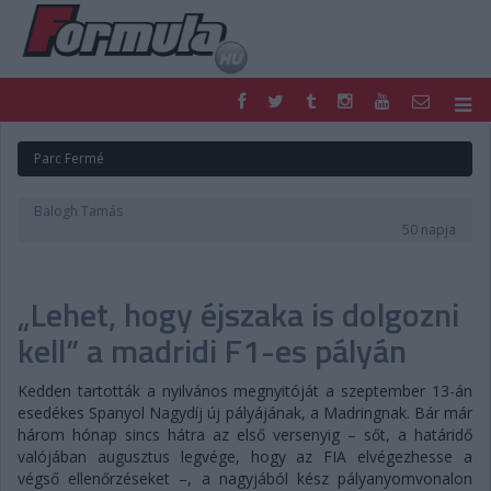
F1
PARC FERMÉ
Parc Fermé
FORMULA
MOTOR
NEMZETKÖZI
HAZAI
Balogh Tamás
RETRO
EGYÉB
50 napja
PODCAST
SHOP
LIVE
TIPPJÁTÉK
„Lehet, hogy éjszaka is dolgozni
DIGITÁLIS MAGAZIN
PONTÁLLÁSOK
VERSENYNAPTÁRAK
kell” a madridi F1-es pályán
Kedden tartották a nyilvános megnyitóját a szeptember 13-án
esedékes Spanyol Nagydíj új pályájának, a Madringnak. Bár már
három hónap sincs hátra az első versenyig – sőt, a határidő
valójában augusztus legvége, hogy az FIA elvégezhesse a
végső ellenőrzéseket –, a nagyjából kész pályanyomvonalon