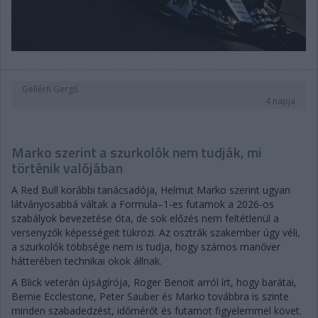
Gellérfi Gergő
4 napja
Marko szerint a szurkolók nem tudják, mi
történik valójában
A Red Bull korábbi tanácsadója, Helmut Marko szerint ugyan
látványosabbá váltak a Formula–1-es futamok a 2026-os
szabályok bevezetése óta, de sok előzés nem feltétlenül a
versenyzők képességeit tükrözi. Az osztrák szakember úgy véli,
a szurkolók többsége nem is tudja, hogy számos manőver
hátterében technikai okok állnak.
A Blick veterán újságírója, Roger Benoit arról írt, hogy barátai,
Bernie Ecclestone, Peter Sauber és Marko továbbra is szinte
minden szabadedzést, időmérőt és futamot figyelemmel követ.