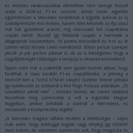
Az előzetes várakozásokkal ellentétben nem George Russell
uralja a 2026-os F1-es szezont, amely során egyelőre
egyértelműen a Mercedes rendelkezik a legjobb autóval az új
szabályrendszer első évében, hanem Kimi Antonelli: az ifjú olasz
már hat győzelmet aratott, míg rutinosabb brit csapattársa
csupán kettőt. Russell így féltávnál csupán a harmadik a
világbajnoki összetettben, 59 pontra Antonelliről és 9-re az őt
szintén előző ferraris Lewis Hamiltontól. Ebben persze szerepet
játszik jó pár peches pillanat is, de az is kétségtelen, hogy a
nagydíjhétvégék többségén a tempója is elmarad Antonelliétől.
Éppen ezért már a szakértők sem igazán hisznek abban, hogy
fordíthat. A Haas korábbi F1-es csapatfőnöke, a jelenleg a
MotoGP-ben a Tech3 KTM-et irányító Günther Steiner például
így nyilatkozott az esélyeiről a Red Flags Podcast adásában: „Öt
százalékot adnék neki” – mondta Steiner, aki szerint ráadásul
Russellnek még szerencséje is volt a legutóbbi Magyar
Nagydíjon, amikor befulladt a startnál a Mercedese, és
visszaesett a középmezőny végébe:
„A Mercedes magára vállalta részben a felelősséget – vajon
csak azért, hogy boldoggá tegyék, vagy tényleg így történt?
Nem tudom, de szerintem szerencsés volt, hogy megúszta és