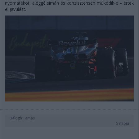
nyomatékot, eléggé simán és konzisztensen működik-e – értek
el javulást.
Balogh Tamás
5 napja