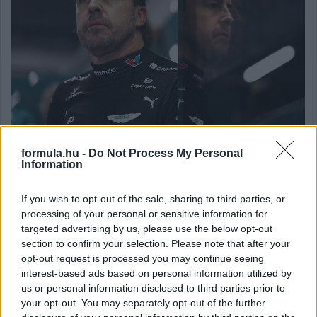
formula.hu -
Do Not Process My Personal
Information
Balogh Tamás
3 napja
If you wish to opt-out of the sale, sharing to third parties, or
processing of your personal or sensitive information for
Lassuló fejlesztési ütemre számít a Red Bull
targeted advertising by us, please use the below opt-out
section to confirm your selection. Please note that after your
Mivel egy új F1-es szabályrendszer első idényéről van szó,
opt-out request is processed you may continue seeing
várható volt, hogy kiélezett lesz a fejlesztési háború a csapatok
interest-based ads based on personal information utilized by
között. A szezon első felében láthattunk is több nagy fejlesztési
us or personal information disclosed to third parties prior to
csomagot az istállók többségénél, ezek pedig rendszerint
your opt-out. You may separately opt-out of the further
valóban előrelépést is jelentettek (talán a Haas és a Williams