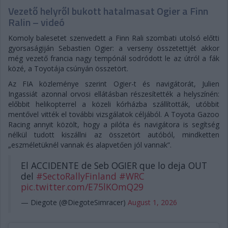
Vezető helyről bukott hatalmasat Ogier a Finn
Ralin – videó
Komoly balesetet szenvedett a Finn Rali szombati utolsó előtti
gyorsaságiján Sebastien Ogier: a verseny összetettjét akkor
még vezető francia nagy tempónál sodródott le az útról a fák
közé, a Toyotája csúnyán összetört.
Az FIA közleménye szerint Ogier-t és navigátorát, Julien
Ingassiát azonnal orvosi ellátásban részesítették a helyszínén:
előbbit helikopterrel a közeli kórházba szállították, utóbbit
mentővel vitték el további vizsgálatok céljából. A Toyota Gazoo
Racing annyit közölt, hogy a pilóta és navigátora is segítség
nélkül tudott kiszállni az összetört autóból, mindketten
„eszméletüknél vannak és alapvetően jól vannak”.
El ACCIDENTE de Seb OGIER que lo deja OUT
del
#SectoRallyFinland
#WRC
pic.twitter.com/E75lKOmQ29
— Diegote (@DiegoteSimracer)
August 1, 2026