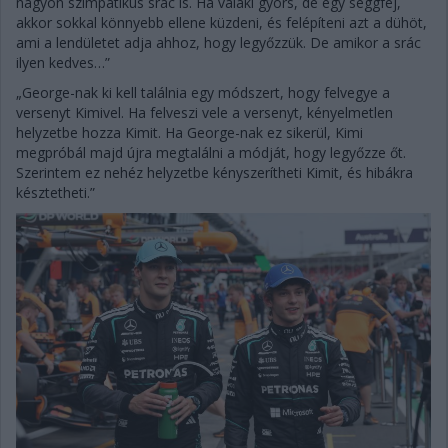
nagyon szimpatikus srác is. Ha valaki gyors, de egy seggfej,
akkor sokkal könnyebb ellene küzdeni, és felépíteni azt a dühöt,
ami a lendületet adja ahhoz, hogy legyőzzük. De amikor a srác
ilyen kedves…”
„George-nak ki kell találnia egy módszert, hogy felvegye a
versenyt Kimivel. Ha felveszi vele a versenyt, kényelmetlen
helyzetbe hozza Kimit. Ha George-nak ez sikerül, Kimi
megpróbál majd újra megtalálni a módját, hogy legyőzze őt.
Szerintem ez nehéz helyzetbe kényszerítheti Kimit, és hibákra
késztetheti.”