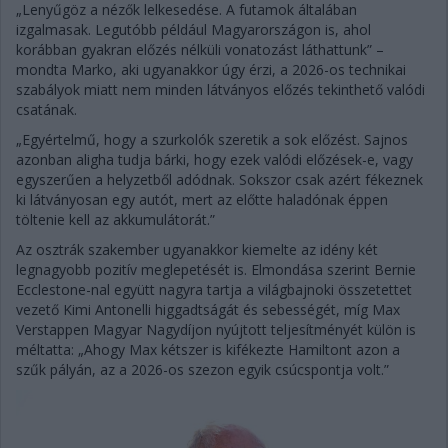
„Lenyűgöz a nézők lelkesedése. A futamok általában
izgalmasak. Legutóbb például Magyarországon is, ahol
korábban gyakran előzés nélküli vonatozást láthattunk” –
mondta Marko, aki ugyanakkor úgy érzi, a 2026-os technikai
szabályok miatt nem minden látványos előzés tekinthető valódi
csatának.
„Egyértelmű, hogy a szurkolók szeretik a sok előzést. Sajnos
azonban aligha tudja bárki, hogy ezek valódi előzések-e, vagy
egyszerűen a helyzetből adódnak. Sokszor csak azért fékeznek
ki látványosan egy autót, mert az előtte haladónak éppen
töltenie kell az akkumulátorát.”
Az osztrák szakember ugyanakkor kiemelte az idény két
legnagyobb pozitív meglepetését is. Elmondása szerint Bernie
Ecclestone-nal együtt nagyra tartja a világbajnoki összetettet
vezető Kimi Antonelli higgadtságát és sebességét, míg Max
Verstappen Magyar Nagydíjon nyújtott teljesítményét külön is
méltatta: „Ahogy Max kétszer is kifékezte Hamiltont azon a
szűk pályán, az a 2026-os szezon egyik csúcspontja volt.”