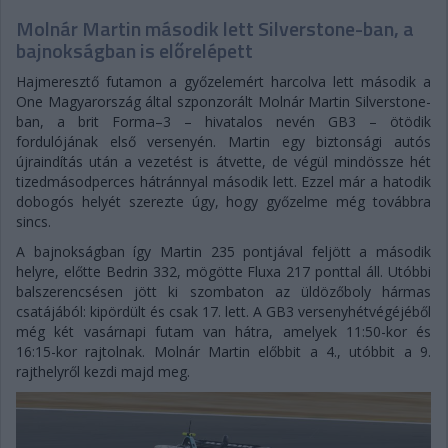
Molnár Martin második lett Silverstone-ban, a
bajnokságban is előrelépett
Hajmeresztő futamon a győzelemért harcolva lett második a
One Magyarország által szponzorált Molnár Martin Silverstone-
ban, a brit Forma–3 – hivatalos nevén GB3 – ötödik
fordulójának első versenyén. Martin egy biztonsági autós
újraindítás után a vezetést is átvette, de végül mindössze hét
tizedmásodperces hátránnyal második lett. Ezzel már a hatodik
dobogós helyét szerezte úgy, hogy győzelme még továbbra
sincs.
A bajnokságban így Martin 235 pontjával feljött a második
helyre, előtte Bedrin 332, mögötte Fluxa 217 ponttal áll. Utóbbi
balszerencsésen jött ki szombaton az üldözőboly hármas
csatájából: kipördült és csak 17. lett. A GB3 versenyhétvégéjéből
még két vasárnapi futam van hátra, amelyek 11:50-kor és
16:15-kor rajtolnak. Molnár Martin előbbit a 4., utóbbit a 9.
rajthelyről kezdi majd meg.