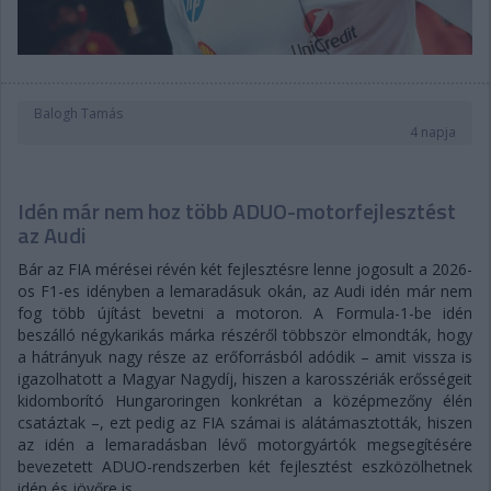
Balogh Tamás
4 napja
Idén már nem hoz több ADUO-motorfejlesztést
az Audi
Bár az FIA mérései révén két fejlesztésre lenne jogosult a 2026-
os F1-es idényben a lemaradásuk okán, az Audi idén már nem
fog több újítást bevetni a motoron. A Formula-1-be idén
beszálló négykarikás márka részéről többször elmondták, hogy
a hátrányuk nagy része az erőforrásból adódik – amit vissza is
igazolhatott a Magyar Nagydíj, hiszen a karosszériák erősségeit
kidomborító Hungaroringen konkrétan a középmezőny élén
csatáztak –, ezt pedig az FIA számai is alátámasztották, hiszen
az idén a lemaradásban lévő motorgyártók megsegítésére
bevezetett ADUO-rendszerben két fejlesztést eszközölhetnek
idén és jövőre is.