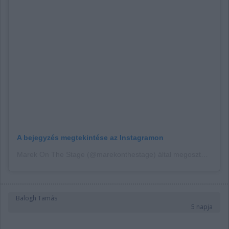
A bejegyzés megtekintése az Instagramon
Marek On The Stage (@marekonthestage) által megosztott bejegyzés
Balogh Tamás
5 napja