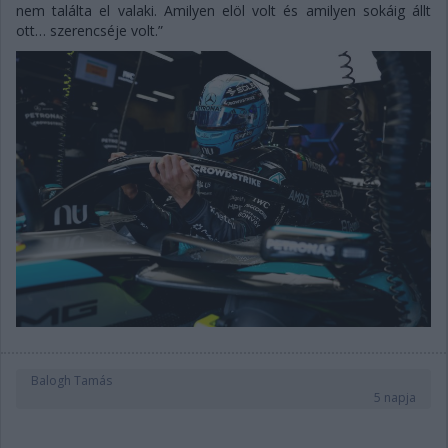
nem találta el valaki. Amilyen elöl volt és amilyen sokáig állt
ott… szerencséje volt.”
Balogh Tamás
5 napja