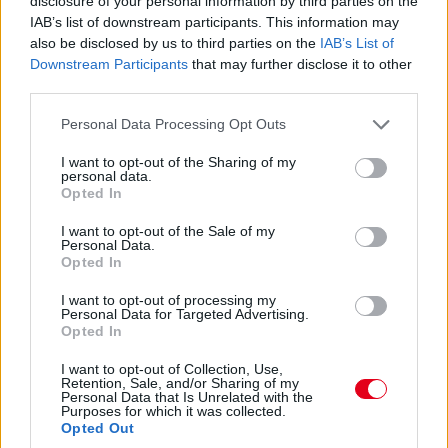
disclosure of your personal information by third parties on the
jelentik a kivételt). A Red Bullnál is működött például a
IAB’s list of downstream participants. This information may
Miamiban és a Spielbergben bevetett csomag, ám Laurent
also be disclosed by us to third parties on the
IAB’s List of
Mekies csapatfőnök szerint az évad hátralévő részében már
Downstream Participants
that may further disclose it to other
lassulni fog a fejlesztési ütemük, részben azért, mert a
third parties.
költségeket meg kell osztani a 2027-es autó munkálatai között
is:
Please note that this website/app uses one or more Google
Personal Data Processing Opt Outs
„Nem tudom, a többiekkel mi a helyzet, de az biztos, hogy egy
services and may gather and store information including but
ponton döntést kell hoznunk, hogyan egyensúlyozunk az idei és
not limited to your visit or usage behaviour. You may click to
I want to opt-out of the Sharing of my
personal data.
a jövő év között. Arra számítok, hogy ez hamarabb meg fog
grant or deny consent to Google and its third-party tags to
Opted In
történni, mint tavaly. Szóval főleg a szabályzat fényében
use your data for below specified purposes in below Google
dönteni fogunk” – idézi Mekiest a Crash.net. „Ami minket illet,
consent section.
I want to opt-out of the Sale of my
rengeteg fejlesztést hoztunk mostanáig, hogy próbáljuk
Personal Data.
korrigálni azt a hatalmas hátrányt, amivel eleinte rendelkeztünk.
Opted In
Valószínűleg nehéz elképzelni, hogy ebben a ritmusban fogjuk
folytatni, mindenesetre meglátjuk, mi a legjobb módja annak,
I want to opt-out of processing my
Personal Data for Targeted Advertising.
hogy ledolgozzuk ezt az utolsó három tizedmásodpercet.”
Opted In
I want to opt-out of Collection, Use,
Retention, Sale, and/or Sharing of my
Personal Data that Is Unrelated with the
Purposes for which it was collected.
Opted Out