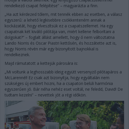
rendelkező csapat felépítése” – magyarázta a finn.
„Ha azt kérdezed tőlem, mit tennék ebben az esetben, a válasz
egyszerű: a lehető legkisebbre csökkenteném annak a
kockázatát, hogy elveszítsük ez a csapatszellemet. Ha egy
csapatnak két kiváló pilótája van, miért kellene felborítani a
dolgokat?” – foglalt állást amellett, hogy ő nem változtatna
Lando Norris és Oscar Piastri kettősén, és hozzátette azt is,
hogy Norris révén már egy bizonyított bajnokkal is
rendelkeznek.
Majd rámutatott a kettejük párosára is:
„Mi voltunk a leghosszabb ideig együtt versenyző pilótapáros a
McLarennél! Ez csak azt bizonyítja, hogy egyáltalán nem
szükséges új embert hozni, ha a csapaton belüli harmónia
egyszerűen jó. Bár néha nehéz eset voltál, ne feledd, David! De
tudtam kezelni” – nevettek jót a régi időkön.