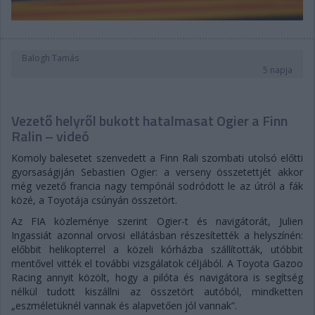
Balogh Tamás
5 napja
Vezető helyről bukott hatalmasat Ogier a Finn
Ralin – videó
Komoly balesetet szenvedett a Finn Rali szombati utolsó előtti
gyorsaságiján Sebastien Ogier: a verseny összetettjét akkor
még vezető francia nagy tempónál sodródott le az útról a fák
közé, a Toyotája csúnyán összetört.
Az FIA közleménye szerint Ogier-t és navigátorát, Julien
Ingassiát azonnal orvosi ellátásban részesítették a helyszínén:
előbbit helikopterrel a közeli kórházba szállították, utóbbit
mentővel vitték el további vizsgálatok céljából. A Toyota Gazoo
Racing annyit közölt, hogy a pilóta és navigátora is segítség
nélkül tudott kiszállni az összetört autóból, mindketten
„eszméletüknél vannak és alapvetően jól vannak”.