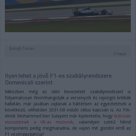
Balogh Tamás
2 napja
Ilyen lehet a jövő F1-es szabályrendszere
Domenicali szerint
Miközben még az idén bevezetett szabályrendszert is
folyamatosan finomhangolják a versenyzői és rajongói kritikák
hallatán, már javában zajlanak a háttérben az egyeztetések a
következő, vélhetően 2031-től induló ciklus kapcsán is. Az FIA-
elnök Mohammed ben Sulayem már kijelentette, hogy
biztosan
visszatérnek a V8-as motorok
, valamilyen szintű hibrid
komponens pedig megmaradna, de vajon mit gondol erről az
F1 vezérigazgatója?