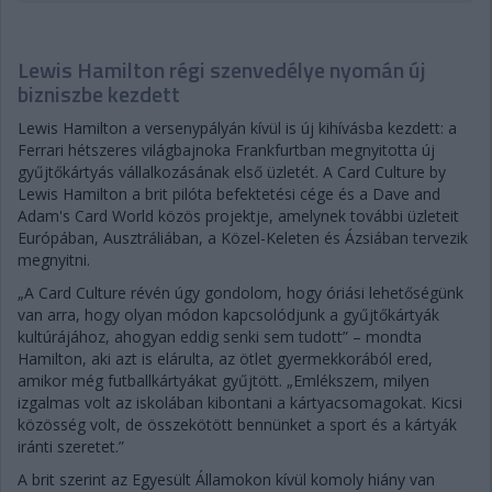
Lewis Hamilton régi szenvedélye nyomán új
bizniszbe kezdett
Lewis Hamilton a versenypályán kívül is új kihívásba kezdett: a
Ferrari hétszeres világbajnoka Frankfurtban megnyitotta új
gyűjtőkártyás vállalkozásának első üzletét. A Card Culture by
Lewis Hamilton a brit pilóta befektetési cége és a Dave and
Adam's Card World közös projektje, amelynek további üzleteit
Európában, Ausztráliában, a Közel-Keleten és Ázsiában tervezik
megnyitni.
„A Card Culture révén úgy gondolom, hogy óriási lehetőségünk
van arra, hogy olyan módon kapcsolódjunk a gyűjtőkártyák
kultúrájához, ahogyan eddig senki sem tudott” – mondta
Hamilton, aki azt is elárulta, az ötlet gyermekkorából ered,
amikor még futballkártyákat gyűjtött. „Emlékszem, milyen
izgalmas volt az iskolában kibontani a kártyacsomagokat. Kicsi
közösség volt, de összekötött bennünket a sport és a kártyák
iránti szeretet.”
A brit szerint az Egyesült Államokon kívül komoly hiány van