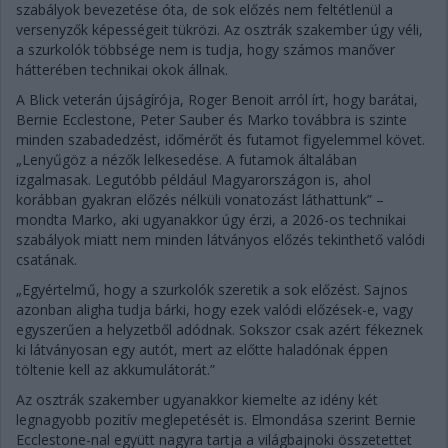
szabályok bevezetése óta, de sok előzés nem feltétlenül a
versenyzők képességeit tükrözi. Az osztrák szakember úgy véli,
a szurkolók többsége nem is tudja, hogy számos manőver
hátterében technikai okok állnak.
A Blick veterán újságírója, Roger Benoit arról írt, hogy barátai,
Bernie Ecclestone, Peter Sauber és Marko továbbra is szinte
minden szabadedzést, időmérőt és futamot figyelemmel követ.
„Lenyűgöz a nézők lelkesedése. A futamok általában
izgalmasak. Legutóbb például Magyarországon is, ahol
korábban gyakran előzés nélküli vonatozást láthattunk” –
mondta Marko, aki ugyanakkor úgy érzi, a 2026-os technikai
szabályok miatt nem minden látványos előzés tekinthető valódi
csatának.
„Egyértelmű, hogy a szurkolók szeretik a sok előzést. Sajnos
azonban aligha tudja bárki, hogy ezek valódi előzések-e, vagy
egyszerűen a helyzetből adódnak. Sokszor csak azért fékeznek
ki látványosan egy autót, mert az előtte haladónak éppen
töltenie kell az akkumulátorát.”
Az osztrák szakember ugyanakkor kiemelte az idény két
legnagyobb pozitív meglepetését is. Elmondása szerint Bernie
Ecclestone-nal együtt nagyra tartja a világbajnoki összetettet