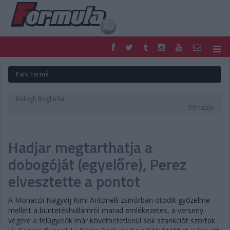
F1
PARC FERMÉ
Parc Fermé
FORMULA
MOTOR
NEMZETKÖZI
HAZAI
Balogh Boglárka
RETRO
EGYÉB
59 napja
PODCAST
SHOP
LIVE
TIPPJÁTÉK
Hadjar megtarthatja a
DIGITÁLIS MAGAZIN
PONTÁLLÁSOK
VERSENYNAPTÁRAK
dobogóját (egyelőre), Perez
elvesztette a pontot
A Monacói Nagydíj Kimi Antonelli zsinórban ötödik győzelme
mellett a büntetéshullámról marad emlékezetes, a verseny
végére a felügyelők már követhetetlenül sok szankciót szórtak