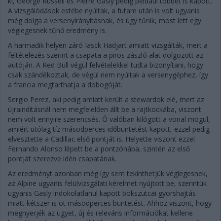
ki, George Russell és Pierre Gasly pedig például többet is kapott.
A vizsgálódások estébe nyúltak, a futam után is volt ugyanis
még dolga a versenyirányításnak, és úgy tűnik, most lett egy
véglegesnek tűnő eredmény is.
A harmadik helyen záró Iasck Hadjart amiatt vizsgálták, mert a
feltételezés szerint a csapata a piros zászló alat dolgozott az
autóján. A Red Bull végül felvételekkel tudta bizonyítani, hogy
csak szándékoztak, de végül nem nyúltak a versenygéphez, így
a francia megtarthatja a dobogóját.
Sergio Perez, aki pedig amiatt került a stewardok elé, mert az
újraindításnál nem megfelelően állt be a rajtkockába, viszont
nem volt ennyire szerencsés. Ő valóban kilógott a vonal mögül,
amiért utólag tíz másodperces időbüntetést kapott, ezzel pedig
elvesztette a Cadillac első pontját is. Helyette viszont ezzel
Fernando Alonso lépett be a pontzónába, szintén az első
pontját szerezve idén csapatának.
Az eredményt azonban még így sem tekinthetjük véglegesnek,
az Alpine ugyanis felülvizsgálati kérelmet nyújtott be, szerintük
ugyanis Gasly indokolatlanul kapott bokszutcai gyorshajtás
miatt kétszer is öt másodperces büntetést. Ahhoz viszont, hogy
megnyerjék az ügyet, új és releváns információkat kellene