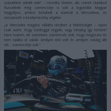
százalékot adnék neki” – mondta Steiner, aki szerint ráadásul
Russellnek még szerencséje is volt a legutóbbi Magyar
Nagydíjon, amikor befulladt a startnál a Mercedese, és
visszaesett a középmezőny végébe:
„A Mercedes magára vállalta részben a felelősséget – vajon
csak azért, hogy boldoggá tegyék, vagy tényleg így történt?
Nem tudom, de szerintem szerencsés volt, hogy megúszta és
nem találta el valaki. Amilyen elöl volt és amilyen sokáig állt
ott… szerencséje volt.”