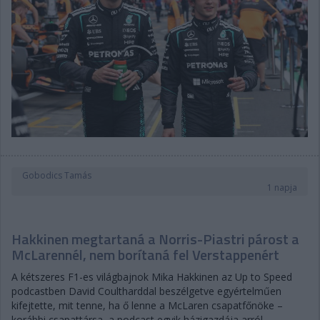
Gobodics Tamás
1 napja
Hakkinen megtartaná a Norris-Piastri párost a
McLarennél, nem borítaná fel Verstappenért
A kétszeres F1-es világbajnok Mika Hakkinen az Up to Speed
podcastben David Coultharddal beszélgetve egyértelműen
kifejtette, mit tenne, ha ő lenne a McLaren csapatfőnöke –
korábbi csapattársa, a podcast egyik házigazdája arról