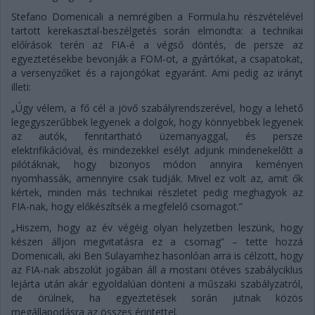
Stefano Domenicali a nemrégiben a Formula.hu részvételével
tartott kerekasztal-beszélgetés során elmondta: a technikai
előírások terén az FIA-é a végső döntés, de persze az
egyeztetésekbe bevonják a FOM-ot, a gyártókat, a csapatokat,
a versenyzőket és a rajongókat egyaránt. Ami pedig az irányt
illeti:
„Úgy vélem, a fő cél a jövő szabályrendszerével, hogy a lehető
legegyszerűbbek legyenek a dolgok, hogy könnyebbek legyenek
az autók, fenntartható üzemanyaggal, és persze
elektrifikációval, és mindezekkel esélyt adjunk mindenekelőtt a
pilótáknak, hogy bizonyos módon annyira keményen
nyomhassák, amennyire csak tudják. Mivel ez volt az, amit ők
kértek, minden más technikai részletet pedig meghagyok az
FIA-nak, hogy előkészítsék a megfelelő csomagot.”
„Hiszem, hogy az év végéig olyan helyzetben leszünk, hogy
készen álljon megvitatásra ez a csomag” – tette hozzá
Domenicali, aki Ben Sulayamhez hasonlóan arra is célzott, hogy
az FIA-nak abszolút jogában áll a mostani ötéves szabályciklus
lejárta után akár egyoldalúan dönteni a műszaki szabályzatról,
de örülnek, ha egyeztetések során jutnak közös
megállapodásra az összes érintettel.