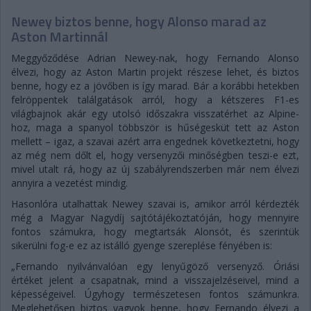
Newey biztos benne, hogy Alonso marad az
Aston Martinnál
Meggyőződése Adrian Newey-nak, hogy Fernando Alonso
élvezi, hogy az Aston Martin projekt részese lehet, és biztos
benne, hogy ez a jövőben is így marad. Bár a korábbi hetekben
felröppentek találgatások arról, hogy a kétszeres F1-es
világbajnok akár egy utolsó időszakra visszatérhet az Alpine-
hoz, maga a spanyol többször is hűségesküt tett az Aston
mellett – igaz, a szavai azért arra engednek következtetni, hogy
az még nem dőlt el, hogy versenyzői minőségben teszi-e ezt,
mivel utalt rá, hogy az új szabályrendszerben már nem élvezi
annyira a vezetést mindig.
Hasonlóra utalhattak Newey szavai is, amikor arról kérdezték
még a Magyar Nagydíj sajtótájékoztatóján, hogy mennyire
fontos számukra, hogy megtartsák Alonsót, és szerintük
sikerülni fog-e ez az istálló gyenge szereplése fényében is:
„Fernando nyilvánvalóan egy lenyűgöző versenyző. Óriási
értéket jelent a csapatnak, mind a visszajelzéseivel, mind a
képességeivel. Úgyhogy természetesen fontos számunkra.
Meglehetősen biztos vagyok benne, hogy Fernando élvezi a