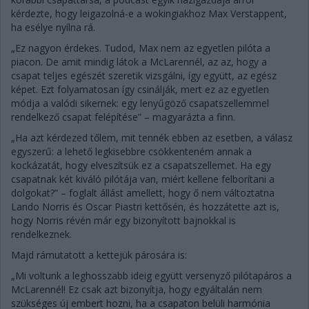
kérdezte, hogy leigazolná-e a wokingiakhoz Max Verstappent,
ha esélye nyílna rá.
„Ez nagyon érdekes. Tudod, Max nem az egyetlen pilóta a
piacon. De amit mindig látok a McLarennél, az az, hogy a
csapat teljes egészét szeretik vizsgálni, így együtt, az egész
képet. Ezt folyamatosan így csinálják, mert ez az egyetlen
módja a valódi sikernek: egy lenyűgöző csapatszellemmel
rendelkező csapat felépítése” – magyarázta a finn.
„Ha azt kérdezed tőlem, mit tennék ebben az esetben, a válasz
egyszerű: a lehető legkisebbre csökkenteném annak a
kockázatát, hogy elveszítsük ez a csapatszellemet. Ha egy
csapatnak két kiváló pilótája van, miért kellene felborítani a
dolgokat?” – foglalt állást amellett, hogy ő nem változtatna
Lando Norris és Oscar Piastri kettősén, és hozzátette azt is,
hogy Norris révén már egy bizonyított bajnokkal is
rendelkeznek.
Majd rámutatott a kettejük párosára is:
„Mi voltunk a leghosszabb ideig együtt versenyző pilótapáros a
McLarennél! Ez csak azt bizonyítja, hogy egyáltalán nem
szükséges új embert hozni, ha a csapaton belüli harmónia