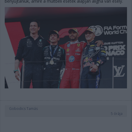
benyújtaniuk, amire a múltbéli esetek alapján aligha van esély.
Gobodics Tamás
5 órája