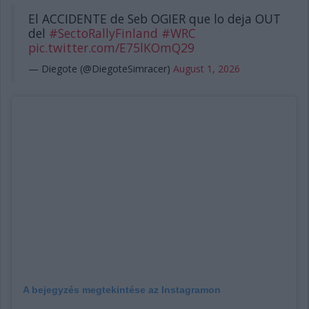
El ACCIDENTE de Seb OGIER que lo deja OUT
del
#SectoRallyFinland
#WRC
pic.twitter.com/E75lKOmQ29
— Diegote (@DiegoteSimracer)
August 1, 2026
A bejegyzés megtekintése az Instagramon