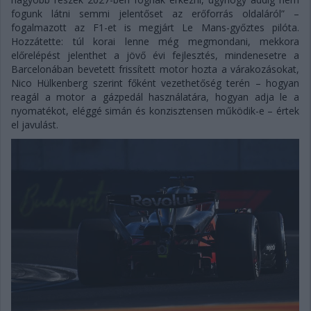
fogunk látni semmi jelentőset az erőforrás oldaláról” –
fogalmazott az F1-et is megjárt Le Mans-győztes pilóta.
Hozzátette: túl korai lenne még megmondani, mekkora
előrelépést jelenthet a jövő évi fejlesztés, mindenesetre a
Barcelonában bevetett frissített motor hozta a várakozásokat,
Nico Hülkenberg szerint főként vezethetőség terén – hogyan
reagál a motor a gázpedál használatára, hogyan adja le a
nyomatékot, eléggé simán és konzisztensen működik-e – értek
el javulást.