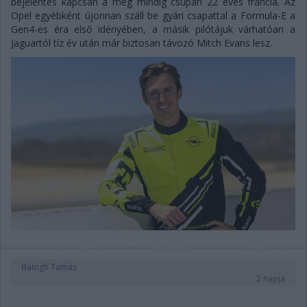
bejelentés kapcsán a még mindig csupán 22 éves francia. Az
Opel egyébként újonnan száll be gyári csapattal a Formula-E a
Gen4-es éra első idényében, a másik pilótájuk várhatóan a
Jaguartól tíz év után már biztosan távozó Mitch Evans lesz.
Balogh Tamás
2 napja