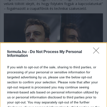
velünk töltött idejét, és hogy folytatni fogjuk a kapcsolatunkat”
– fogalmazott a csapatfőnök és technikai szakvezető.
formula.hu -
Do Not Process My Personal
Information
If you wish to opt-out of the sale, sharing to third parties, or
processing of your personal or sensitive information for
targeted advertising by us, please use the below opt-out
section to confirm your selection. Please note that after your
opt-out request is processed you may continue seeing
interest-based ads based on personal information utilized by
Balogh Tamás
3 napja
us or personal information disclosed to third parties prior to
your opt-out. You may separately opt-out of the further