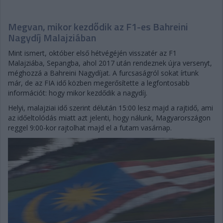
Megvan, mikor kezdődik az F1-es Bahreini
Nagydíj Malajziában
Mint ismert, október első hétvégéjén visszatér az F1
Malajziába, Sepangba, ahol 2017 után rendeznek újra versenyt,
méghozzá a Bahreini Nagydíjat. A furcsaságról sokat írtunk
már, de az FIA idő közben megerősítette a legfontosabb
információt: hogy mikor kezdődik a nagydíj.
Helyi, malajziai idő szerint délután 15:00 lesz majd a rajtidő, ami
az időeltolódás miatt azt jelenti, hogy nálunk, Magyarországon
reggel 9:00-kor rajtolhat majd el a futam vasárnap.