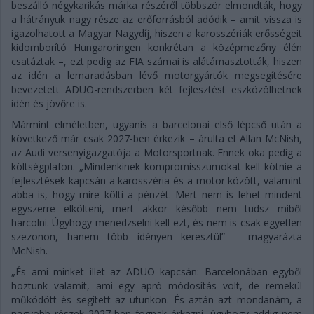
beszálló négykarikás márka részéről többször elmondták, hogy
a hátrányuk nagy része az erőforrásból adódik – amit vissza is
igazolhatott a Magyar Nagydíj, hiszen a karosszériák erősségeit
kidomborító Hungaroringen konkrétan a középmezőny élén
csatáztak –, ezt pedig az FIA számai is alátámasztották, hiszen
az idén a lemaradásban lévő motorgyártók megsegítésére
bevezetett ADUO-rendszerben két fejlesztést eszközölhetnek
idén és jövőre is.
Mármint elméletben, ugyanis a barcelonai első lépcső után a
következő már csak 2027-ben érkezik – árulta el Allan McNish,
az Audi versenyigazgatója a Motorsportnak. Ennek oka pedig a
költségplafon. „Mindenkinek kompromisszumokat kell kötnie a
fejlesztések kapcsán a karosszéria és a motor között, valamint
abba is, hogy mire költi a pénzét. Mert nem is lehet mindent
egyszerre elkölteni, mert akkor később nem tudsz miből
harcolni. Úgyhogy menedzselni kell ezt, és nem is csak egyetlen
szezonon, hanem több idényen keresztül” – magyarázta
McNish.
„És ami minket illet az ADUO kapcsán: Barcelonában egyből
hoztunk valamit, ami egy apró módosítás volt, de remekül
működött és segített az utunkon. És aztán azt mondanám, a
nagyobb részek 2027-ben fognak érkezni, úgyhogy addig nem