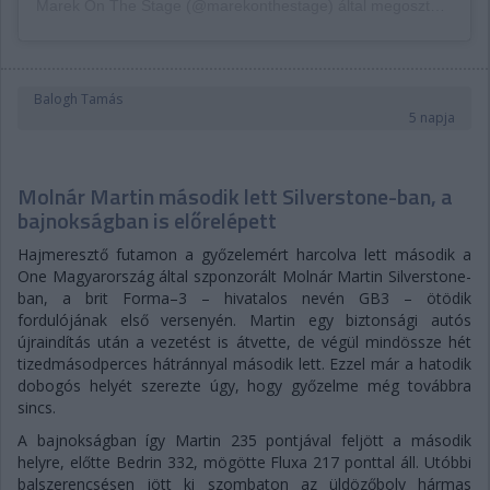
Marek On The Stage (@marekonthestage) által megosztott bejegyzés
Balogh Tamás
5 napja
Molnár Martin második lett Silverstone-ban, a
bajnokságban is előrelépett
Hajmeresztő futamon a győzelemért harcolva lett második a
One Magyarország által szponzorált Molnár Martin Silverstone-
ban, a brit Forma–3 – hivatalos nevén GB3 – ötödik
fordulójának első versenyén. Martin egy biztonsági autós
újraindítás után a vezetést is átvette, de végül mindössze hét
tizedmásodperces hátránnyal második lett. Ezzel már a hatodik
dobogós helyét szerezte úgy, hogy győzelme még továbbra
sincs.
A bajnokságban így Martin 235 pontjával feljött a második
helyre, előtte Bedrin 332, mögötte Fluxa 217 ponttal áll. Utóbbi
balszerencsésen jött ki szombaton az üldözőboly hármas