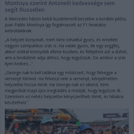
Montoya szerint Antonelli kedvessége sem
segít Russellen
A Mercedes házon belüli küzdelemről beszélve a korábbi pilóta,
Juan Pablo Montoya így fogalmazott az F1 hivatalos
weboldalának:
„A helyzet bonyolult, mert Kimi rohadtul gyors, és emellett
nagyon szimpatikus srác is. Ha valaki gyors, de egy seggfej,
akkor sokkal könnyebb ellene küzdeni, és felépíteni azt a dühöt,
ami a lendületet adja ahhoz, hogy legyőzzük. De amikor a srác
ilyen kedves…”
„George-nak ki kell találnia egy módszert, hogy felvegye a
versenyt Kimivel. Ha felveszi vele a versenyt, kényelmetlen
helyzetbe hozza Kimit. Ha George-nak ez sikerül, Kimi
megpróbál majd újra megtalálni a módját, hogy legyőzze őt.
Szerintem ez nehéz helyzetbe kényszerítheti Kimit, és hibákra
késztetheti.”