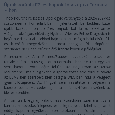
Újabb korábbi F2-es bajnok folytatja a Formula-
E-ben
Theo Pourchaire lesz az Opel egyik versenyzője a 2026/2027-es
szezonban a Formula-E-ben – jelentették be kedden. Ezzel
újabb korábbi Formula-2-es bajnok köt ki az elektromos
világbajnokságon: előzőleg Nyck de Vries és Felipe Drugovich is
bejárta ezt az utat – előbbi bajnok is lett még a balul elsült F1-
es kitérőjét megelőzően –, most pedig a fő utánpótlás-
szériában 2023-ban csúcsra érő francia követi a példájukat.
Pourchaire az Alfa Romeo/Sauber neveltjeként teszt- és
tartalékpilótai státuszig jutott a Formula-1-ben, de ülést egyszer
sem kapott. Rövid időre feltűnt az IndyCarban az Arrow
McLarennél, majd leginkább a sportautózás felé fordult: tavaly
az ELMS-ben szerepelt, idén pedig a WEC-ben indul a Peugeot
gyári pilótájaként. Az F1-gyel sem veszítette el teljesen a
kapcsolatot, a Mercedes igazolta le fejlesztőversenyzőnek az
idei esztendőre.
A Formula-E egy új kaland lesz Pourchaire számára: „Ez a
karrierem következő lépése, és a legnagyobb lehetőség, amit
eddig kaptam együléses sorozatokban” – fogalmazott a