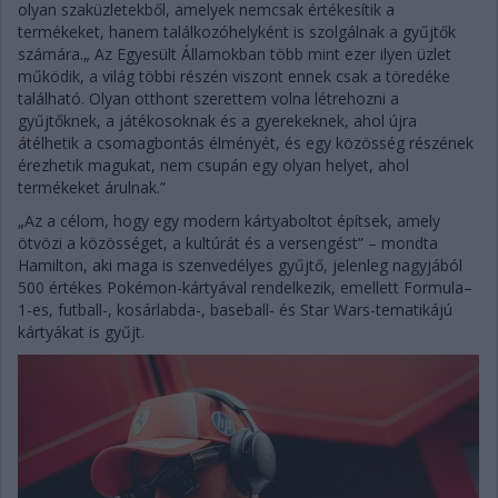
olyan szaküzletekből, amelyek nemcsak értékesítik a
termékeket, hanem találkozóhelyként is szolgálnak a gyűjtők
számára.„ Az Egyesült Államokban több mint ezer ilyen üzlet
működik, a világ többi részén viszont ennek csak a töredéke
található. Olyan otthont szerettem volna létrehozni a
gyűjtőknek, a játékosoknak és a gyerekeknek, ahol újra
átélhetik a csomagbontás élményét, és egy közösség részének
érezhetik magukat, nem csupán egy olyan helyet, ahol
termékeket árulnak.”
„Az a célom, hogy egy modern kártyaboltot építsek, amely
ötvözi a közösséget, a kultúrát és a versengést” – mondta
Hamilton, aki maga is szenvedélyes gyűjtő, jelenleg nagyjából
500 értékes Pokémon-kártyával rendelkezik, emellett Formula–
1-es, futball-, kosárlabda-, baseball- és Star Wars-tematikájú
kártyákat is gyűjt.