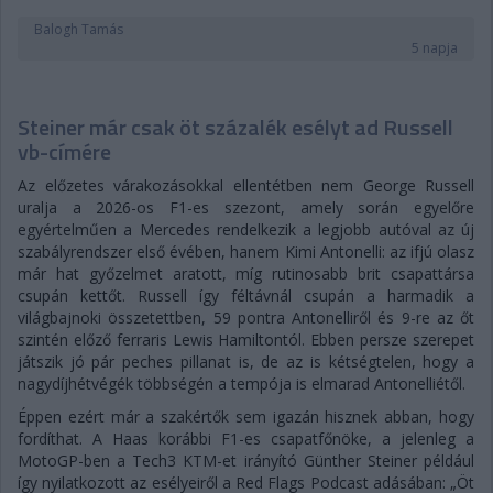
Balogh Tamás
5 napja
Steiner már csak öt százalék esélyt ad Russell
vb-címére
Az előzetes várakozásokkal ellentétben nem George Russell
uralja a 2026-os F1-es szezont, amely során egyelőre
egyértelműen a Mercedes rendelkezik a legjobb autóval az új
szabályrendszer első évében, hanem Kimi Antonelli: az ifjú olasz
már hat győzelmet aratott, míg rutinosabb brit csapattársa
csupán kettőt. Russell így féltávnál csupán a harmadik a
világbajnoki összetettben, 59 pontra Antonelliről és 9-re az őt
szintén előző ferraris Lewis Hamiltontól. Ebben persze szerepet
játszik jó pár peches pillanat is, de az is kétségtelen, hogy a
nagydíjhétvégék többségén a tempója is elmarad Antonelliétől.
Éppen ezért már a szakértők sem igazán hisznek abban, hogy
fordíthat. A Haas korábbi F1-es csapatfőnöke, a jelenleg a
MotoGP-ben a Tech3 KTM-et irányító Günther Steiner például
így nyilatkozott az esélyeiről a Red Flags Podcast adásában: „Öt