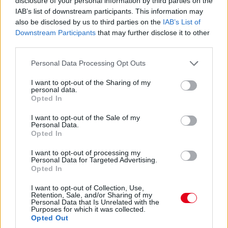
disclosure of your personal information by third parties on the
Lassuló fejlesztési ütemre számít a Red Bull
IAB’s list of downstream participants. This information may
also be disclosed by us to third parties on the
IAB’s List of
Mivel egy új F1-es szabályrendszer első idényéről van szó,
Downstream Participants
that may further disclose it to other
várható volt, hogy kiélezett lesz a fejlesztési háború a csapatok
third parties.
között. A szezon első felében láthattunk is több nagy fejlesztési
csomagot az istállók többségénél, ezek pedig rendszerint
Please note that this website/app uses one or more Google
Personal Data Processing Opt Outs
valóban előrelépést is jelentettek (talán a Haas és a Williams
services and may gather and store information including but
jelentik a kivételt). A Red Bullnál is működött például a
not limited to your visit or usage behaviour. You may click to
I want to opt-out of the Sharing of my
personal data.
Miamiban és a Spielbergben bevetett csomag, ám Laurent
grant or deny consent to Google and its third-party tags to
Opted In
Mekies csapatfőnök szerint az évad hátralévő részében már
use your data for below specified purposes in below Google
lassulni fog a fejlesztési ütemük, részben azért, mert a
consent section.
I want to opt-out of the Sale of my
költségeket meg kell osztani a 2027-es autó munkálatai között
Personal Data.
is:
Opted In
„Nem tudom, a többiekkel mi a helyzet, de az biztos, hogy egy
I want to opt-out of processing my
ponton döntést kell hoznunk, hogyan egyensúlyozunk az idei és
Personal Data for Targeted Advertising.
a jövő év között. Arra számítok, hogy ez hamarabb meg fog
Opted In
történni, mint tavaly. Szóval főleg a szabályzat fényében
dönteni fogunk” – idézi Mekiest a Crash.net. „Ami minket illet,
I want to opt-out of Collection, Use,
Retention, Sale, and/or Sharing of my
rengeteg fejlesztést hoztunk mostanáig, hogy próbáljuk
Personal Data that Is Unrelated with the
korrigálni azt a hatalmas hátrányt, amivel eleinte rendelkeztünk.
Purposes for which it was collected.
Valószínűleg nehéz elképzelni, hogy ebben a ritmusban fogjuk
Opted Out