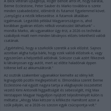
A Blick veterán újságírója, Roger Benoit arról írt, hogy barátai,
Bernie Ecclestone, Peter Sauber és Marko továbbra is szinte
minden szabadedzést, időmérőt és futamot figyelemmel követ.
„Lenyűgöz a nézők lelkesedése. A futamok általában
izgalmasak. Legutóbb például Magyarországon is, ahol
korábban gyakran előzés nélküli vonatozást láthattunk” –
mondta Marko, aki ugyanakkor úgy érzi, a 2026-os technikai
szabályok miatt nem minden látványos előzés tekinthető valódi
csatának.
„Egyértelmű, hogy a szurkolók szeretik a sok előzést. Sajnos
azonban aligha tudja bárki, hogy ezek valódi előzések-e, vagy
egyszerűen a helyzetből adódnak. Sokszor csak azért fékeznek
ki látványosan egy autót, mert az előtte haladónak éppen
töltenie kell az akkumulátorát.”
Az osztrák szakember ugyanakkor kiemelte az idény két
legnagyobb pozitív meglepetését is. Elmondása szerint Bernie
Ecclestone-nal együtt nagyra tartja a világbajnoki összetettet
vezető Kimi Antonelli higgadtságát és sebességét, míg Max
Verstappen Magyar Nagydíjon nyújtott teljesítményét külön is
méltatta: „Ahogy Max kétszer is kifékezte Hamiltont azon a
szűk pályán, az a 2026-os szezon egyik csúcspontja volt.”