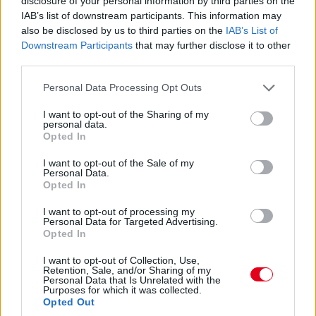
disclosure of your personal information by third parties on the
IAB’s list of downstream participants. This information may
also be disclosed by us to third parties on the
IAB’s List of
Downstream Participants
that may further disclose it to other
third parties.
Please note that this website/app uses one or more Google
Personal Data Processing Opt Outs
services and may gather and store information including but
not limited to your visit or usage behaviour. You may click to
I want to opt-out of the Sharing of my
personal data.
grant or deny consent to Google and its third-party tags to
Opted In
use your data for below specified purposes in below Google
consent section.
I want to opt-out of the Sale of my
Personal Data.
Opted In
Balogh Tamás
3 napja
I want to opt-out of processing my
Personal Data for Targeted Advertising.
Opted In
Nem tud úrrá lenni a fékproblémákon a Cadillac
I want to opt-out of Collection, Use,
Retention, Sale, and/or Sharing of my
Hiába hoztak az F1-es Magyar Nagydíjra fejlesztést is hozzá,
Personal Data that Is Unrelated with the
Purposes for which it was collected.
továbbra is szenvednek a fékhűtési problémáktól a Cadillacnél –
Opted Out
ismerte el Valtteri Bottas. A gond a leglátványosabban