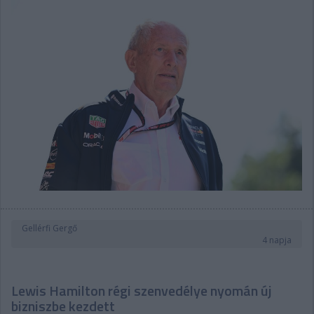
Gellérfi Gergő
4 napja
Lewis Hamilton régi szenvedélye nyomán új
bizniszbe kezdett