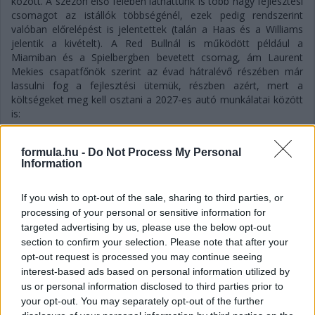
között. A szezon első felében láthattunk is több nagy fejlesztési
csomagot az istállók többségénél, ezek pedig rendszerint
valóban előrelépést is jelentettek (talán a Haas és a Williams
jelentik a kivételt). A Red Bullnál is működött például a
Miamiban és a Spielbergben bevetett csomag, ám Laurent
Mekies csapatfőnök szerint az évad hátralévő részében már
lassulni fog a fejlesztési ütemük, részben azért, mert a
költségeket meg kell osztani a 2027-es autó munkálatai között
is:
„Nem tudom, a többiekkel mi a helyzet, de az biztos, hogy egy
ponton döntést kell hoznunk, hogyan egyensúlyozunk az idei és
formula.hu -
Do Not Process My Personal
a jövő év között. Arra számítok, hogy ez hamarabb meg fog
Information
történni, mint tavaly. Szóval főleg a szabályzat fényében
dönteni fogunk” – idézi Mekiest a Crash.net. „Ami minket illet,
If you wish to opt-out of the sale, sharing to third parties, or
rengeteg fejlesztést hoztunk mostanáig, hogy próbáljuk
processing of your personal or sensitive information for
korrigálni azt a hatalmas hátrányt, amivel eleinte rendelkeztünk.
targeted advertising by us, please use the below opt-out
Valószínűleg nehéz elképzelni, hogy ebben a ritmusban fogjuk
section to confirm your selection. Please note that after your
folytatni, mindenesetre meglátjuk, mi a legjobb módja annak,
opt-out request is processed you may continue seeing
hogy ledolgozzuk ezt az utolsó három tizedmásodpercet.”
interest-based ads based on personal information utilized by
us or personal information disclosed to third parties prior to
your opt-out. You may separately opt-out of the further