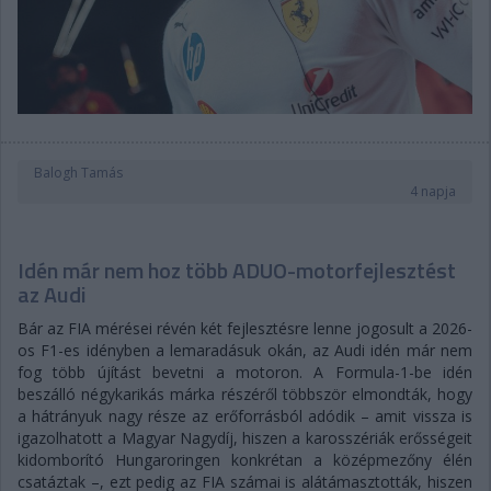
Balogh Tamás
4 napja
Idén már nem hoz több ADUO-motorfejlesztést
az Audi
Bár az FIA mérései révén két fejlesztésre lenne jogosult a 2026-
os F1-es idényben a lemaradásuk okán, az Audi idén már nem
fog több újítást bevetni a motoron. A Formula-1-be idén
beszálló négykarikás márka részéről többször elmondták, hogy
a hátrányuk nagy része az erőforrásból adódik – amit vissza is
igazolhatott a Magyar Nagydíj, hiszen a karosszériák erősségeit
kidomborító Hungaroringen konkrétan a középmezőny élén
csatáztak –, ezt pedig az FIA számai is alátámasztották, hiszen