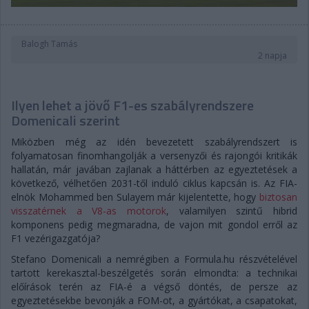
Balogh Tamás
2 napja
Ilyen lehet a jövő F1-es szabályrendszere
Domenicali szerint
Miközben még az idén bevezetett szabályrendszert is
folyamatosan finomhangolják a versenyzői és rajongói kritikák
hallatán, már javában zajlanak a háttérben az egyeztetések a
következő, vélhetően 2031-től induló ciklus kapcsán is. Az FIA-
elnök Mohammed ben Sulayem már kijelentette, hogy
biztosan
visszatérnek a V8-as motorok
, valamilyen szintű hibrid
komponens pedig megmaradna, de vajon mit gondol erről az
F1 vezérigazgatója?
Stefano Domenicali a nemrégiben a Formula.hu részvételével
tartott kerekasztal-beszélgetés során elmondta: a technikai
előírások terén az FIA-é a végső döntés, de persze az
egyeztetésekbe bevonják a FOM-ot, a gyártókat, a csapatokat,