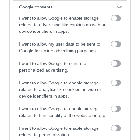
Spielbergben ütötte fel a fejét, amikor mindkét autó kiesett
Google consents
emiatt az első körökben. Ezért a Formula-1 új csapata a
Hungaroringre már új fékhűtő csatornával készült, de a
I want to allow Google to enable storage
kanyarokkal tűzdelt mogyoródi pálya és a hőség ismét előhozta
related to advertising like cookies on web or
a problémát, így Bottas kiállni kényszerült.
device identifiers in apps.
A finn elismerte: a Magyar Nagydíjon bebizonyosodott, hogy
újítás ide vagy oda, nagyobb légáramlásra van szükség a
I want to allow my user data to be sent to
fékeknél, még ha extrém is volt a helyszín meg a hőmérséklet.
Google for online advertising purposes.
Bottas a konkrét gondokat is részletezte a Crash.net hasábjain:
„A fékek egyszerűen túlmelegednek, és eljutunk arra a pontra,
I want to allow Google to send me
amikor belül minden elkezd égni. És ez nyilván mindent
personalized advertising.
tönkretesz. Tulajdonképpen a bevezető körömben teljesen
elszálltak a fékek, mert szerintem a fékvezetékek elégtek. Ezért
I want to allow Google to enable storage
kellett a bokszbejárati fal mellett megállnom az autóval.”
related to analytics like cookies on web or
device identifiers in apps.
I want to allow Google to enable storage
related to functionality of the website or app.
I want to allow Google to enable storage
related to personalization.