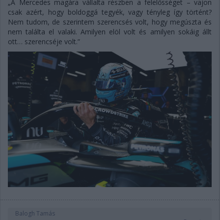
„A Mercedes magára vállalta részben a felelősséget – vajon
csak azért, hogy boldoggá tegyék, vagy tényleg így történt?
Nem tudom, de szerintem szerencsés volt, hogy megúszta és
nem találta el valaki. Amilyen elöl volt és amilyen sokáig állt
ott… szerencséje volt.”
Balogh Tamás