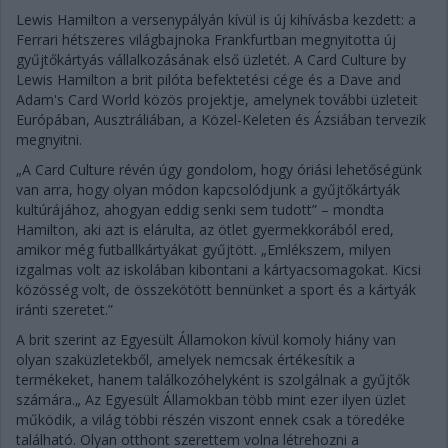
Lewis Hamilton a versenypályán kívül is új kihívásba kezdett: a
Ferrari hétszeres világbajnoka Frankfurtban megnyitotta új
gyűjtőkártyás vállalkozásának első üzletét. A Card Culture by
Lewis Hamilton a brit pilóta befektetési cége és a Dave and
Adam's Card World közös projektje, amelynek további üzleteit
Európában, Ausztráliában, a Közel-Keleten és Ázsiában tervezik
megnyitni.
„A Card Culture révén úgy gondolom, hogy óriási lehetőségünk
van arra, hogy olyan módon kapcsolódjunk a gyűjtőkártyák
kultúrájához, ahogyan eddig senki sem tudott” – mondta
Hamilton, aki azt is elárulta, az ötlet gyermekkorából ered,
amikor még futballkártyákat gyűjtött. „Emlékszem, milyen
izgalmas volt az iskolában kibontani a kártyacsomagokat. Kicsi
közösség volt, de összekötött bennünket a sport és a kártyák
iránti szeretet.”
A brit szerint az Egyesült Államokon kívül komoly hiány van
olyan szaküzletekből, amelyek nemcsak értékesítik a
termékeket, hanem találkozóhelyként is szolgálnak a gyűjtők
számára.„ Az Egyesült Államokban több mint ezer ilyen üzlet
működik, a világ többi részén viszont ennek csak a töredéke
található. Olyan otthont szerettem volna létrehozni a