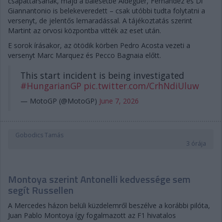
csapattársának, majd a balesetbe Aldeguer, Fernandez és Di
Giannantonio is belekeveredett – csak utóbbi tudta folytatni a
versenyt, de jelentős lemaradással. A tájékoztatás szerint
Martint az orvosi központba vitték az eset után.
E sorok írásakor, az ötödik körben Pedro Acosta vezeti a
versenyt Marc Marquez és Pecco Bagnaia előtt.
This start incident is being investigated
#HungarianGP
pic.twitter.com/CrhNdiUluw
— MotoGP (@MotoGP)
June 7, 2026
Gobodics Tamás
3 órája
Montoya szerint Antonelli kedvessége sem
segít Russellen
A Mercedes házon belüli küzdelemről beszélve a korábbi pilóta,
Juan Pablo Montoya így fogalmazott az F1 hivatalos