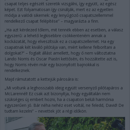
csapat teljes egészét szeretik vizsgálni, így együtt, az egész
képet. Ezt folyamatosan így csinálják, mert ez az egyetlen
módja a valódi sikernek: egy lenyűgöző csapatszellemmel
rendelkező csapat felépítése” – magyarázta a finn.
„Ha azt kérdezed tőlem, mit tennék ebben az esetben, a válasz
egyszerű: a lehető legkisebbre csökkenteném annak a
kockázatát, hogy elveszítsük ez a csapatszellemet. Ha egy
csapatnak két kiváló pilótája van, miért kellene felborítani a
dolgokat?” – foglalt állást amellett, hogy ő nem változtatna
Lando Norris és Oscar Piastri kettősén, és hozzátette azt is,
hogy Norris révén már egy bizonyított bajnokkal is
rendelkeznek.
Majd rámutatott a kettejük párosára is:
„Mi voltunk a leghosszabb ideig együtt versenyző pilótapáros a
McLarennél! Ez csak azt bizonyítja, hogy egyáltalán nem
szükséges új embert hozni, ha a csapaton belüli harmónia
egyszerűen jó. Bár néha nehéz eset voltál, ne feledd, David! De
tudtam kezelni” – nevettek jót a régi időkön.