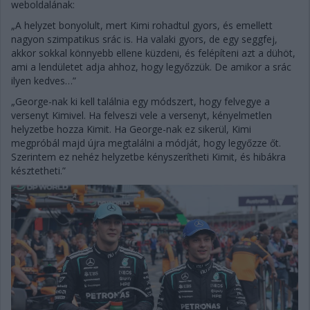
weboldalának:
„A helyzet bonyolult, mert Kimi rohadtul gyors, és emellett
nagyon szimpatikus srác is. Ha valaki gyors, de egy seggfej,
akkor sokkal könnyebb ellene küzdeni, és felépíteni azt a dühöt,
ami a lendületet adja ahhoz, hogy legyőzzük. De amikor a srác
ilyen kedves…”
„George-nak ki kell találnia egy módszert, hogy felvegye a
versenyt Kimivel. Ha felveszi vele a versenyt, kényelmetlen
helyzetbe hozza Kimit. Ha George-nak ez sikerül, Kimi
megpróbál majd újra megtalálni a módját, hogy legyőzze őt.
Szerintem ez nehéz helyzetbe kényszerítheti Kimit, és hibákra
késztetheti.”