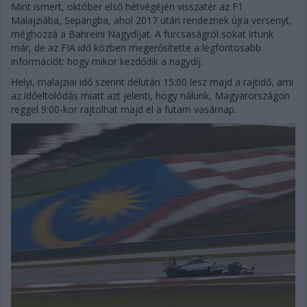
Mint ismert, október első hétvégéjén visszatér az F1
Malajziába, Sepangba, ahol 2017 után rendeznek újra versenyt,
méghozzá a Bahreini Nagydíjat. A furcsaságról sokat írtunk
már, de az FIA idő közben megerősítette a legfontosabb
információt: hogy mikor kezdődik a nagydíj.
Helyi, malajziai idő szerint délután 15:00 lesz majd a rajtidő, ami
az időeltolódás miatt azt jelenti, hogy nálunk, Magyarországon
reggel 9:00-kor rajtolhat majd el a futam vasárnap.