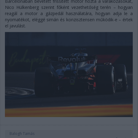
Barcelonában bevetett frissített motor hozta a várakozásokat,
Nico Hülkenberg szerint főként vezethetőség terén – hogyan
reagál a motor a gázpedál használatára, hogyan adja le a
nyomatékot, eléggé simán és konzisztensen működik-e – értek
el javulást.
Balogh Tamás