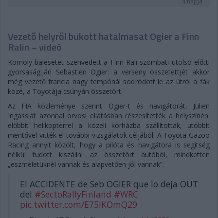
4 napja
Vezető helyről bukott hatalmasat Ogier a Finn
Ralin – videó
Komoly balesetet szenvedett a Finn Rali szombati utolsó előtti
gyorsaságiján Sebastien Ogier: a verseny összetettjét akkor
még vezető francia nagy tempónál sodródott le az útról a fák
közé, a Toyotája csúnyán összetört.
Az FIA közleménye szerint Ogier-t és navigátorát, Julien
Ingassiát azonnal orvosi ellátásban részesítették a helyszínén:
előbbit helikopterrel a közeli kórházba szállították, utóbbit
mentővel vitték el további vizsgálatok céljából. A Toyota Gazoo
Racing annyit közölt, hogy a pilóta és navigátora is segítség
nélkül tudott kiszállni az összetört autóból, mindketten
„eszméletüknél vannak és alapvetően jól vannak”.
El ACCIDENTE de Seb OGIER que lo deja OUT
del
#SectoRallyFinland
#WRC
pic.twitter.com/E75lKOmQ29