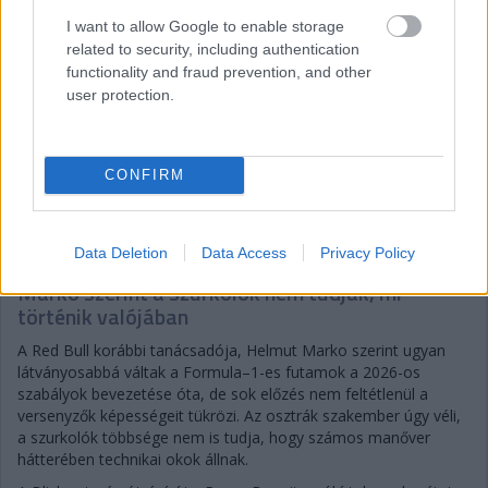
I want to allow Google to enable storage
related to security, including authentication
functionality and fraud prevention, and other
user protection.
CONFIRM
Gellérfi Gergő
4 napja
Data Deletion
Data Access
Privacy Policy
Marko szerint a szurkolók nem tudják, mi
történik valójában
A Red Bull korábbi tanácsadója, Helmut Marko szerint ugyan
látványosabbá váltak a Formula–1-es futamok a 2026-os
szabályok bevezetése óta, de sok előzés nem feltétlenül a
versenyzők képességeit tükrözi. Az osztrák szakember úgy véli,
a szurkolók többsége nem is tudja, hogy számos manőver
hátterében technikai okok állnak.