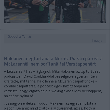
Gobodics Tamás
1 napja
Hakkinen megtartaná a Norris-Piastri párost a
McLarennél, nem borítaná fel Verstappenért
A kétszeres F1-es világbajnok Mika Hakkinen az Up to Speed
podcastben David Coultharddal beszélgetve egyértelműen
kifejtette, mit tenne, ha ő lenne a McLaren csapatfőnöke –
korábbi csapattársa, a podcast egyik házigazdája arról
kérdezte, hogy leigazolná-e a wokingiakhoz Max Verstappent,
ha esélye nyílna rá.
„Ez nagyon érdekes. Tudod, Max nem az egyetlen pilóta a
piacon. De amit mindig látok a McLarennél, az az, hogy a