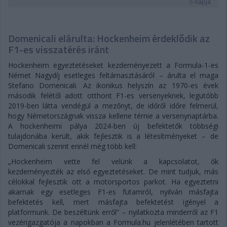
5 napja
Domenicali elárulta: Hockenheim érdeklődik az
F1-es visszatérés iránt
Hockenheim egyeztetéseket kezdeményezett a Formula-1-es
Német Nagydíj esetleges feltámasztásáról – árulta el maga
Stefano Domenicali. Az ikonikus helyszín az 1970-es évek
második felétől adott otthont F1-es versenyeknek, legutóbb
2019-ben látta vendégül a mezőnyt, de időről időre felmerül,
hogy Németországnak vissza kellene térnie a versenynaptárba.
A hockenheimi pálya 2024-ben új befektetők többségi
tulajdonába került, akik fejlesztik is a létesítményeket – de
Domenicali szerint ennél még több kell:
„Hockenheim vette fel velünk a kapcsolatot, ők
kezdeményezték az első egyeztetéseket. De mint tudjuk, más
célokkal fejlesztik ott a motorsportos parkot. Ha egyeztetni
akarnak egy esetleges F1-es futamról, nyilván másfajta
befektetés kell, mert másfajta befektetést igényel a
platformunk. De beszéltünk erről” – nyilatkozta minderről az F1
vezérigazgatója a napokban a Formula.hu jelenlétében tartott