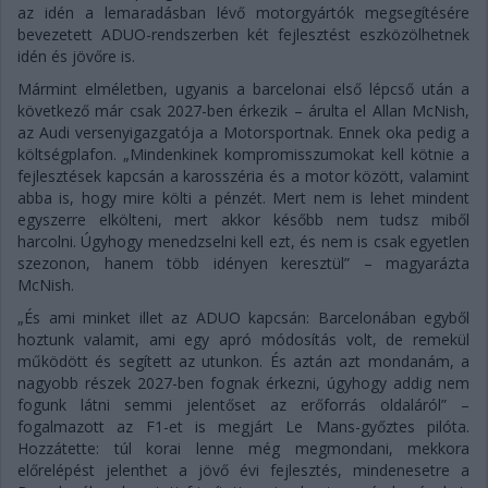
az idén a lemaradásban lévő motorgyártók megsegítésére
bevezetett ADUO-rendszerben két fejlesztést eszközölhetnek
idén és jövőre is.
Mármint elméletben, ugyanis a barcelonai első lépcső után a
következő már csak 2027-ben érkezik – árulta el Allan McNish,
az Audi versenyigazgatója a Motorsportnak. Ennek oka pedig a
költségplafon. „Mindenkinek kompromisszumokat kell kötnie a
fejlesztések kapcsán a karosszéria és a motor között, valamint
abba is, hogy mire költi a pénzét. Mert nem is lehet mindent
egyszerre elkölteni, mert akkor később nem tudsz miből
harcolni. Úgyhogy menedzselni kell ezt, és nem is csak egyetlen
szezonon, hanem több idényen keresztül” – magyarázta
McNish.
„És ami minket illet az ADUO kapcsán: Barcelonában egyből
hoztunk valamit, ami egy apró módosítás volt, de remekül
működött és segített az utunkon. És aztán azt mondanám, a
nagyobb részek 2027-ben fognak érkezni, úgyhogy addig nem
fogunk látni semmi jelentőset az erőforrás oldaláról” –
fogalmazott az F1-et is megjárt Le Mans-győztes pilóta.
Hozzátette: túl korai lenne még megmondani, mekkora
előrelépést jelenthet a jövő évi fejlesztés, mindenesetre a