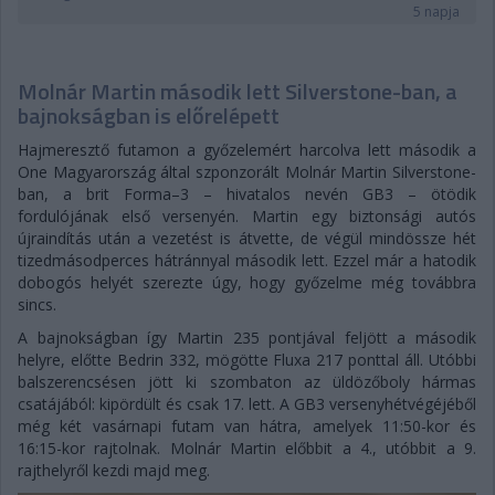
5 napja
Molnár Martin második lett Silverstone-ban, a
bajnokságban is előrelépett
Hajmeresztő futamon a győzelemért harcolva lett második a
One Magyarország által szponzorált Molnár Martin Silverstone-
ban, a brit Forma–3 – hivatalos nevén GB3 – ötödik
fordulójának első versenyén. Martin egy biztonsági autós
újraindítás után a vezetést is átvette, de végül mindössze hét
tizedmásodperces hátránnyal második lett. Ezzel már a hatodik
dobogós helyét szerezte úgy, hogy győzelme még továbbra
sincs.
A bajnokságban így Martin 235 pontjával feljött a második
helyre, előtte Bedrin 332, mögötte Fluxa 217 ponttal áll. Utóbbi
balszerencsésen jött ki szombaton az üldözőboly hármas
csatájából: kipördült és csak 17. lett. A GB3 versenyhétvégéjéből
még két vasárnapi futam van hátra, amelyek 11:50-kor és
16:15-kor rajtolnak. Molnár Martin előbbit a 4., utóbbit a 9.
rajthelyről kezdi majd meg.