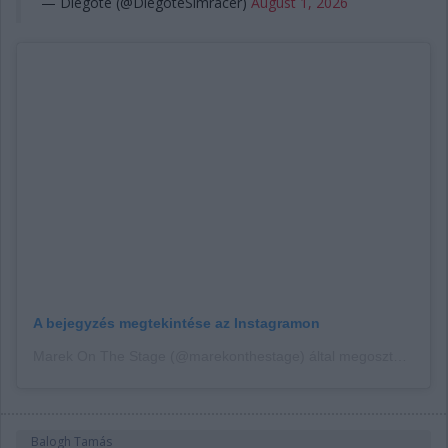
— Diegote (@DiegoteSimracer)
August 1, 2026
A bejegyzés megtekintése az Instagramon
Marek On The Stage (@marekonthestage) által megosztott bejegyzés
Balogh Tamás