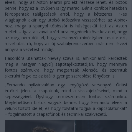
élvezi, hogy az Aston Martin projekt részese lehet, és biztos
benne, hogy ez a jövőben is így marad. Bár a korábbi hetekben
felröppentek találgatások arról, hogy a kétszeres F1-es
világbajnok akár egy utolsó időszakra visszatérhet az Alpine-
hoz, maga a spanyol többször is hűségesküt tett az Aston
mellett – igaz, a szavai azért arra engednek következtetni, hogy
az még nem dőlt el, hogy versenyzői minőségben teszi-e ezt,
mivel utalt rá, hogy az új szabályrendszerben már nem élvezi
annyira a vezetést mindig.
Hasonlóra utalhattak Newey szavai is, amikor arról kérdezték
még a Magyar Nagydíj sajtótájékoztatóján, hogy mennyire
fontos számukra, hogy megtartsák Alonsót, és szerintük
sikerülni fog-e ez az istálló gyenge szereplése fényében is:
„Fernando nyilvánvalóan egy lenyűgöző versenyző. Óriási
értéket jelent a csapatnak, mind a visszajelzéseivel, mind a
képességeivel. Úgyhogy természetesen fontos számunkra.
Meglehetősen biztos vagyok benne, hogy Fernando élvezi a
velünk töltött idejét, és hogy folytatni fogjuk a kapcsolatunkat”
– fogalmazott a csapatfőnök és technikai szakvezető.