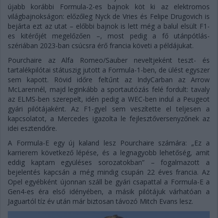
újabb korábbi Formula-2-es bajnok köt ki az elektromos
világbajnokságon: előzőleg Nyck de Vries és Felipe Drugovich is
bejárta ezt az utat – előbbi bajnok is lett még a balul elsült F1-
es kitérőjét megelőzően –, most pedig a fő utánpótlás-
szériában 2023-ban csúcsra érő francia követi a példájukat.
Pourchaire az Alfa Romeo/Sauber neveltjeként teszt- és
tartalékpilótai státuszig jutott a Formula-1-ben, de ülést egyszer
sem kapott. Rövid időre feltűnt az IndyCarban az Arrow
McLarennél, majd leginkább a sportautózás felé fordult: tavaly
az ELMS-ben szerepelt, idén pedig a WEC-ben indul a Peugeot
gyári pilótájaként. Az F1-gyel sem veszítette el teljesen a
kapcsolatot, a Mercedes igazolta le fejlesztőversenyzőnek az
idei esztendőre.
A Formula-E egy új kaland lesz Pourchaire számára: „Ez a
karrierem következő lépése, és a legnagyobb lehetőség, amit
eddig kaptam együléses sorozatokban” – fogalmazott a
bejelentés kapcsán a még mindig csupán 22 éves francia. Az
Opel egyébként újonnan száll be gyári csapattal a Formula-E a
Gen4-es éra első idényében, a másik pilótájuk várhatóan a
Jaguartól tíz év után már biztosan távozó Mitch Evans lesz.