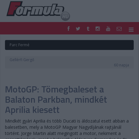
F1
PARC FERMÉ
Parc Fermé
FORMULA
MOTOR
NEMZETKÖZI
HAZAI
Gellérfi Gergő
RETRO
EGYÉB
60 napja
PODCAST
SHOP
LIVE
TIPPJÁTÉK
MotoGP: Tömegbaleset a
DIGITÁLIS MAGAZIN
PONTÁLLÁSOK
VERSENYNAPTÁRAK
Balaton Parkban, mindkét
Aprilia kiesett
Mindkét gyári Aprilia és több Ducati is áldozatul esett abban a
balesetben, mely a MotoGP Magyar Nagydíjának rajtjánál
történt. Jorge Martin alatt megingott a motor, nekiment a