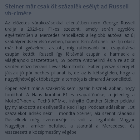
Steiner már csak öt százalék esélyt ad Russell
vb-címére
Az előzetes várakozásokkal ellentétben nem George Russell
uralja a 2026-os F1-es szezont, amely során egyelőre
egyértelműen a Mercedes rendelkezik a legjobb autóval az új
szabályrendszer első évében, hanem Kimi Antonelli: az ifjú olasz
már hat győzelmet aratott, míg rutinosabb brit csapattársa
csupán kettőt. Russell így féltávnál csupán a harmadik a
világbajnoki összetettben, 59 pontra Antonelliről és 9-re az őt
szintén előző ferraris Lewis Hamiltontól. Ebben persze szerepet
játszik jó pár peches pillanat is, de az is kétségtelen, hogy a
nagydíjhétvégék többségén a tempója is elmarad Antonelliétől.
Éppen ezért már a szakértők sem igazán hisznek abban, hogy
fordíthat. A Haas korábbi F1-es csapatfőnöke, a jelenleg a
MotoGP-ben a Tech3 KTM-et irányító Günther Steiner például
így nyilatkozott az esélyeiről a Red Flags Podcast adásában: „Öt
százalékot adnék neki” – mondta Steiner, aki szerint ráadásul
Russellnek még szerencséje is volt a legutóbbi Magyar
Nagydíjon, amikor befulladt a startnál a Mercedese, és
visszaesett a középmezőny végébe: