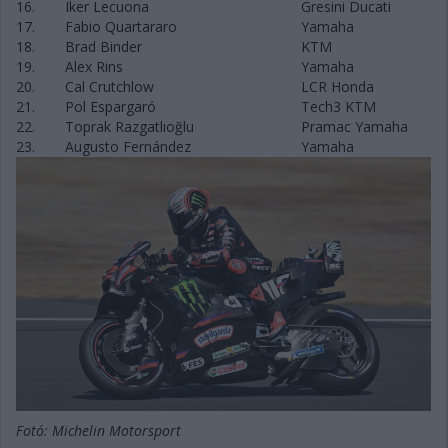
16.
Iker Lecuona
Gresini Ducati
17.
Fabio Quartararo
Yamaha
18.
Brad Binder
KTM
19.
Alex Rins
Yamaha
20.
Cal Crutchlow
LCR Honda
21.
Pol Espargaró
Tech3 KTM
22.
Toprak Razgatlıoğlu
Pramac Yamaha
23.
Augusto Fernández
Yamaha
Fotó: Michelin Motorsport