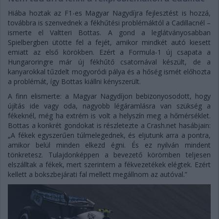
Hiába hoztak az F1-es Magyar Nagydíjra fejlesztést is hozzá,
továbbra is szenvednek a fékhűtési problémáktól a Cadillacnél –
ismerte el Valtteri Bottas. A gond a leglátványosabban
Spielbergben ütötte fel a fejét, amikor mindkét autó kiesett
emiatt az első körökben. Ezért a Formula-1 új csapata a
Hungaroringre már új fékhűtő csatornával készült, de a
kanyarokkal tűzdelt mogyoródi pálya és a hőség ismét előhozta
a problémát, így Bottas kiállni kényszerült.
A finn elismerte: a Magyar Nagydíjon bebizonyosodott, hogy
újítás ide vagy oda, nagyobb légáramlásra van szükség a
fékeknél, még ha extrém is volt a helyszín meg a hőmérséklet.
Bottas a konkrét gondokat is részletezte a Crash.net hasábjain:
„A fékek egyszerűen túlmelegednek, és eljutunk arra a pontra,
amikor belül minden elkezd égni. És ez nyilván mindent
tönkretesz. Tulajdonképpen a bevezető körömben teljesen
elszálltak a fékek, mert szerintem a fékvezetékek elégtek. Ezért
kellett a bokszbejárati fal mellett megállnom az autóval.”