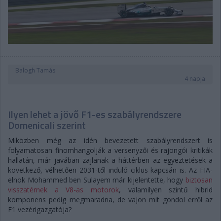
Balogh Tamás
4 napja
Ilyen lehet a jövő F1-es szabályrendszere
Domenicali szerint
Miközben még az idén bevezetett szabályrendszert is
folyamatosan finomhangolják a versenyzői és rajongói kritikák
hallatán, már javában zajlanak a háttérben az egyeztetések a
következő, vélhetően 2031-től induló ciklus kapcsán is. Az FIA-
elnök Mohammed ben Sulayem már kijelentette, hogy
biztosan
visszatérnek a V8-as motorok
, valamilyen szintű hibrid
komponens pedig megmaradna, de vajon mit gondol erről az
F1 vezérigazgatója?