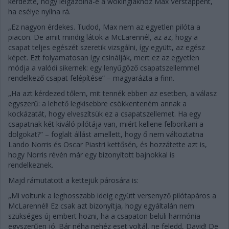
kérdezte, hogy leigazolná-e a wokingiakhoz Max Verstappent,
ha esélye nyílna rá.
„Ez nagyon érdekes. Tudod, Max nem az egyetlen pilóta a
piacon. De amit mindig látok a McLarennél, az az, hogy a
csapat teljes egészét szeretik vizsgálni, így együtt, az egész
képet. Ezt folyamatosan így csinálják, mert ez az egyetlen
módja a valódi sikernek: egy lenyűgöző csapatszellemmel
rendelkező csapat felépítése” – magyarázta a finn.
„Ha azt kérdezed tőlem, mit tennék ebben az esetben, a válasz
egyszerű: a lehető legkisebbre csökkenteném annak a
kockázatát, hogy elveszítsük ez a csapatszellemet. Ha egy
csapatnak két kiváló pilótája van, miért kellene felborítani a
dolgokat?” – foglalt állást amellett, hogy ő nem változtatna
Lando Norris és Oscar Piastri kettősén, és hozzátette azt is,
hogy Norris révén már egy bizonyított bajnokkal is
rendelkeznek.
Majd rámutatott a kettejük párosára is:
„Mi voltunk a leghosszabb ideig együtt versenyző pilótapáros a
McLarennél! Ez csak azt bizonyítja, hogy egyáltalán nem
szükséges új embert hozni, ha a csapaton belüli harmónia
egyszerűen jó. Bár néha nehéz eset voltál, ne feledd, David! De