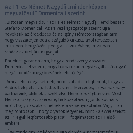
Az F1-es Német Nagydíj „mindenképpen
megvalósul” Domenicali szerint
„Biztosan megvalósul” az F1-es Német Nagydíj – erről beszélt
Stefano Domenicali. Az F1 vezérigazgatója szerint újra
növekszik az érdeklődés és az igény Németországban arra,
hogy visszatérjen oda a száguldó cirkusz, ahol tervezetten
2019-ben, beugróként pedig a COVID-évben, 2020-ban
rendeztek utoljára nagydíjat.
Bár nincs garancia arra, hogy a rendezvény visszatér,
Domenicali elismerte, hogy hamarosan megvizsgálhatják egy új
megállapodás megkötésének lehetőségét.
„Ami a lehetőségeket illeti, nem szabad elfelejtenünk, hogy az
Audi is belépett az üzletbe. Itt van a Mercedes, és vannak nagy
partnereink, akiknek a székhelye Németországban van. Most
Németország azt szeretné, ha középtávon gondolkodnánk
arról, hogy visszakerülhetnek-e a versenynaptárba. Vagy – ami
még fontosabb – hogy olyanok legyenek, mint 20 évvel ezelőtt:
az F1 egyik legfontosabb piaca” – fogalmazott az F1 első
embere.
„Úgy gondolom, ez képezi a vita alapját. A németországi új