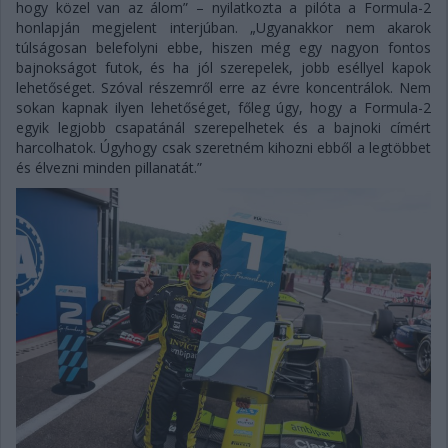
hogy közel van az álom” – nyilatkozta a pilóta a Formula-2
honlapján megjelent interjúban. „Ugyanakkor nem akarok
túlságosan belefolyni ebbe, hiszen még egy nagyon fontos
bajnokságot futok, és ha jól szerepelek, jobb eséllyel kapok
lehetőséget. Szóval részemről erre az évre koncentrálok. Nem
sokan kapnak ilyen lehetőséget, főleg úgy, hogy a Formula-2
egyik legjobb csapatánál szerepelhetek és a bajnoki címért
harcolhatok. Úgyhogy csak szeretném kihozni ebből a legtöbbet
és élvezni minden pillanatát.”