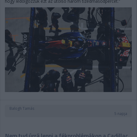
hogy ledolgozzuk ezt az utolsó három tizedmásodpercet.”
Balogh Tamás
5 napja
Nem tud úrrá lenni a fékproblémákon a Cadillac