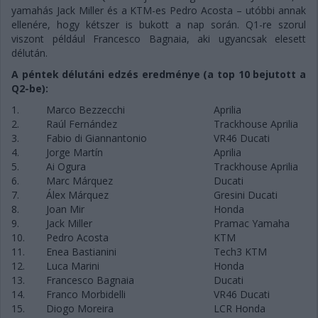
yamahás Jack Miller és a KTM-es Pedro Acosta – utóbbi annak
ellenére, hogy kétszer is bukott a nap során. Q1-re szorul
viszont például Francesco Bagnaia, aki ugyancsak elesett
délután.
A péntek délutáni edzés eredménye (a top 10 bejutott a
Q2-be):
1.
Marco Bezzecchi
Aprilia
2.
Raúl Fernández
Trackhouse Aprilia
3.
Fabio di Giannantonio
VR46 Ducati
4.
Jorge Martín
Aprilia
5.
Ai Ogura
Trackhouse Aprilia
6.
Marc Márquez
Ducati
7.
Álex Márquez
Gresini Ducati
8.
Joan Mir
Honda
9.
Jack Miller
Pramac Yamaha
10.
Pedro Acosta
KTM
11.
Enea Bastianini
Tech3 KTM
12.
Luca Marini
Honda
13.
Francesco Bagnaia
Ducati
14.
Franco Morbidelli
VR46 Ducati
15.
Diogo Moreira
LCR Honda