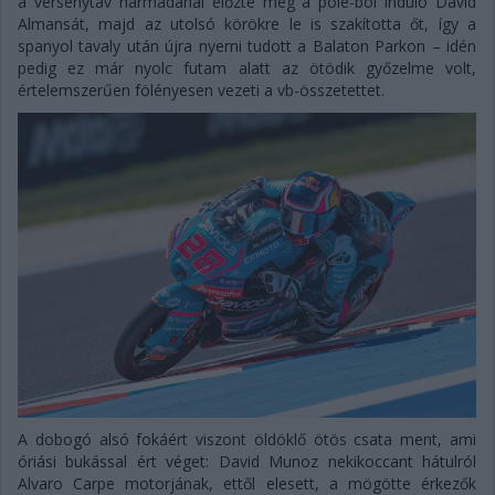
a versenytáv harmadánál előzte meg a pole-ból induló David
Almansát, majd az utolsó körökre le is szakította őt, így a
spanyol tavaly után újra nyerni tudott a Balaton Parkon – idén
pedig ez már nyolc futam alatt az ötödik győzelme volt,
értelemszerűen fölényesen vezeti a vb-összetettet.
A dobogó alsó fokáért viszont öldöklő ötös csata ment, ami
óriási bukással ért véget: David Munoz nekikoccant hátulról
Alvaro Carpe motorjának, ettől elesett, a mögötte érkezők