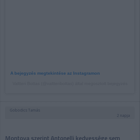
A bejegyzés megtekintése az Instagramon
Valtteri Bottas (@valtteribottas) által megosztott bejegyzés
Gobodics Tamás
2 napja
Montoya szerint Antonelli kedvessége sem