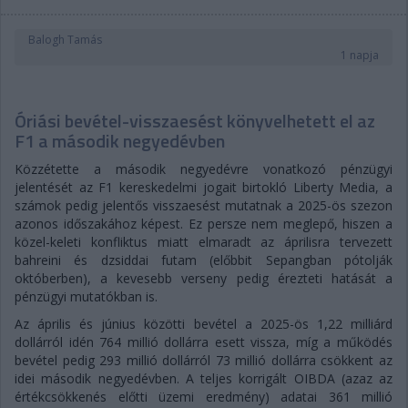
Balogh Tamás
1 napja
Óriási bevétel-visszaesést könyvelhetett el az
F1 a második negyedévben
Közzétette a második negyedévre vonatkozó pénzügyi
jelentését az F1 kereskedelmi jogait birtokló Liberty Media, a
számok pedig jelentős visszaesést mutatnak a 2025-ös szezon
azonos időszakához képest. Ez persze nem meglepő, hiszen a
közel-keleti konfliktus miatt elmaradt az áprilisra tervezett
bahreini és dzsiddai futam (előbbit Sepangban pótolják
októberben), a kevesebb verseny pedig érezteti hatását a
pénzügyi mutatókban is.
Az április és június közötti bevétel a 2025-ös 1,22 milliárd
dollárról idén 764 millió dollárra esett vissza, míg a működés
bevétel pedig 293 millió dollárról 73 millió dollárra csökkent az
idei második negyedévben. A teljes korrigált OIBDA (azaz az
értékcsökkenés előtti üzemi eredmény) adatai 361 millió