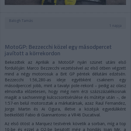
Balogh Tamás
1 napja
MotoGP: Bezzecchi közel egy másodpercet
javított a körrekordon
Bekezdtek az Apriliák a MotoGP nyári szünet utáni első
fordulóján: Marco Bezzecchi vezetésével az első ötben végzett
mind a négy motorosuk a Brit GP péntek délutáni edzésén.
Bezzecchi 1:56,280-as ideje egyébként csaknem egy
másodperccel jobb, mint a tavalyi pole-rekord – pedig az olasz
elmondta előzetesen, hogy még nem érzi százszázalékosnak
magát a sachsenringi kulcscsontsérülése és műtétje után –, de
1:57-en belül motoroztak a márkatársak, azaz Raul Fernandez,
Jorge Martin és Ai Ogura, illetve a közéjük egyedüliként
beékelődő Fabio di Giannantonio a VR46 Ducatival.
Az első ötöst a Marquez testvérek követik a sorban, míg a top
10-be és ezzel a Q2-be bejutott még a hondás Joan Mir, a