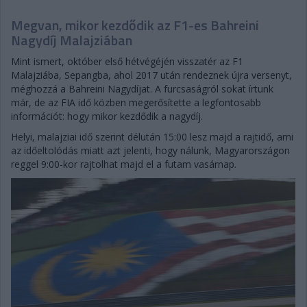
Megvan, mikor kezdődik az F1-es Bahreini
Nagydíj Malajziában
Mint ismert, október első hétvégéjén visszatér az F1
Malajziába, Sepangba, ahol 2017 után rendeznek újra versenyt,
méghozzá a Bahreini Nagydíjat. A furcsaságról sokat írtunk
már, de az FIA idő közben megerősítette a legfontosabb
információt: hogy mikor kezdődik a nagydíj.
Helyi, malajziai idő szerint délután 15:00 lesz majd a rajtidő, ami
az időeltolódás miatt azt jelenti, hogy nálunk, Magyarországon
reggel 9:00-kor rajtolhat majd el a futam vasárnap.