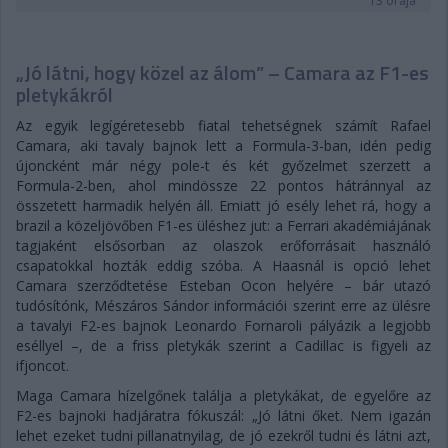
13 órája
„Jó látni, hogy közel az álom” – Camara az F1-es
pletykákról
Az egyik legígéretesebb fiatal tehetségnek számít Rafael
Camara, aki tavaly bajnok lett a Formula-3-ban, idén pedig
újoncként már négy pole-t és két győzelmet szerzett a
Formula-2-ben, ahol mindössze 22 pontos hátránnyal az
összetett harmadik helyén áll. Emiatt jó esély lehet rá, hogy a
brazil a közeljövőben F1-es üléshez jut: a Ferrari akadémiájának
tagjaként elsősorban az olaszok erőforrásait használó
csapatokkal hozták eddig szóba. A Haasnál is opció lehet
Camara szerződtetése Esteban Ocon helyére – bár utazó
tudósítónk, Mészáros Sándor információi szerint erre az ülésre
a tavalyi F2-es bajnok Leonardo Fornaroli pályázik a legjobb
eséllyel –, de a friss pletykák szerint a Cadillac is figyeli az
ifjoncot.
Maga Camara hízelgőnek találja a pletykákat, de egyelőre az
F2-es bajnoki hadjáratra fókuszál: „Jó látni őket. Nem igazán
lehet ezeket tudni pillanatnyilag, de jó ezekről tudni és látni azt,