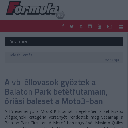
F1
PARC FERMÉ
Parc Fermé
FORMULA
MOTOR
NEMZETKÖZI
HAZAI
Balogh Tamás
RETRO
EGYÉB
62 napja
PODCAST
SHOP
LIVE
TIPPJÁTÉK
A vb-éllovasok győztek a
DIGITÁLIS MAGAZIN
PONTÁLLÁSOK
VERSENYNAPTÁRAK
Balaton Park betétfutamain,
óriási baleset a Moto3-ban
A fő eseményt, a MotoGP futamát megelőzően a két kisebb
világbajnoki kategória versenyét rendezték meg vasárnap a
Balaton Park Circuiten. A Moto3-ban nagyjából Maximo Quiles