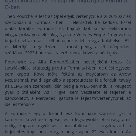
Újabb korábbi F2-es bajnok folytatja a Formula-
E-ben
Theo Pourchaire lesz az Opel egyik versenyzője a 2026/2027-es
szezonban a Formula-E-ben – jelentették be kedden. Ezzel
újabb korábbi Formula-2-es bajnok köt ki az elektromos
világbajnokságon: előzőleg Nyck de Vries és Felipe Drugovich is
bejárta ezt az utat – előbbi bajnok is lett még a balul elsült F1-
es kitérőjét megelőzően –, most pedig a fő utánpótlás-
szériában 2023-ban csúcsra érő francia követi a példájukat.
Pourchaire az Alfa Romeo/Sauber neveltjeként teszt- és
tartalékpilótai státuszig jutott a Formula-1-ben, de ülést egyszer
sem kapott. Rövid időre feltűnt az IndyCarban az Arrow
McLarennél, majd leginkább a sportautózás felé fordult: tavaly
az ELMS-ben szerepelt, idén pedig a WEC-ben indul a Peugeot
gyári pilótájaként. Az F1-gyel sem veszítette el teljesen a
kapcsolatot, a Mercedes igazolta le fejlesztőversenyzőnek az
idei esztendőre.
A Formula-E egy új kaland lesz Pourchaire számára: „Ez a
karrierem következő lépése, és a legnagyobb lehetőség, amit
eddig kaptam együléses sorozatokban” – fogalmazott a
bejelentés kapcsán a még mindig csupán 22 éves francia. Az