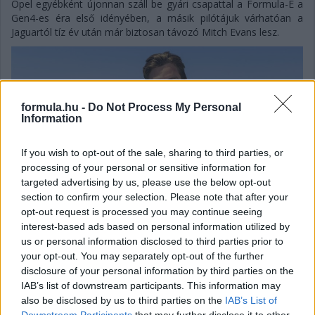
Opel egyébként újonnan száll be gyári csapattal a Formula-E a
Gen4-es éra első idényében, a másik pilótájuk várhatóan a
Jaguartól tíz év után már biztosan távozó Mitch Evans lesz.
formula.hu -
Do Not Process My Personal
Information
If you wish to opt-out of the sale, sharing to third parties, or
processing of your personal or sensitive information for
targeted advertising by us, please use the below opt-out
section to confirm your selection. Please note that after your
opt-out request is processed you may continue seeing
interest-based ads based on personal information utilized by
us or personal information disclosed to third parties prior to
your opt-out. You may separately opt-out of the further
Balogh Tamás
disclosure of your personal information by third parties on the
4 napja
IAB’s list of downstream participants. This information may
also be disclosed by us to third parties on the
IAB’s List of
Downstream Participants
that may further disclose it to other