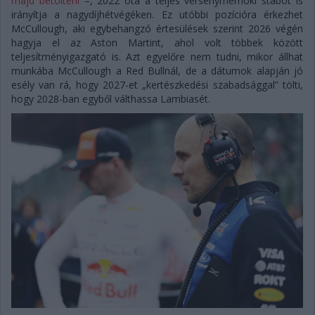
majd betölteni
–, 2022 óta a teljes versenymérnöki stábot is
irányítja a nagydíjhétvégéken. Ez utóbbi pozícióra érkezhet
McCullough, aki egybehangzó értesülések szerint 2026 végén
hagyja el az Aston Martint, ahol volt többek között
teljesítményigazgató is. Azt egyelőre nem tudni, mikor állhat
munkába McCullough a Red Bullnál, de a dátumok alapján jó
esély van rá, hogy 2027-et „kertészkedési szabadsággal” tölti,
hogy 2028-ban egyből válthassa Lambiasét.