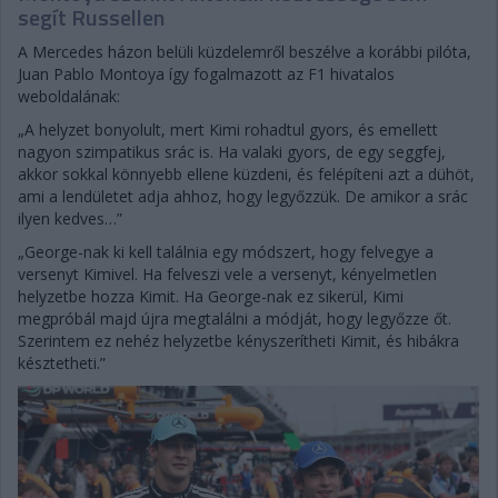
segít Russellen
A Mercedes házon belüli küzdelemről beszélve a korábbi pilóta,
Juan Pablo Montoya így fogalmazott az F1 hivatalos
weboldalának:
„A helyzet bonyolult, mert Kimi rohadtul gyors, és emellett
nagyon szimpatikus srác is. Ha valaki gyors, de egy seggfej,
akkor sokkal könnyebb ellene küzdeni, és felépíteni azt a dühöt,
ami a lendületet adja ahhoz, hogy legyőzzük. De amikor a srác
ilyen kedves…”
„George-nak ki kell találnia egy módszert, hogy felvegye a
versenyt Kimivel. Ha felveszi vele a versenyt, kényelmetlen
helyzetbe hozza Kimit. Ha George-nak ez sikerül, Kimi
megpróbál majd újra megtalálni a módját, hogy legyőzze őt.
Szerintem ez nehéz helyzetbe kényszerítheti Kimit, és hibákra
késztetheti.”