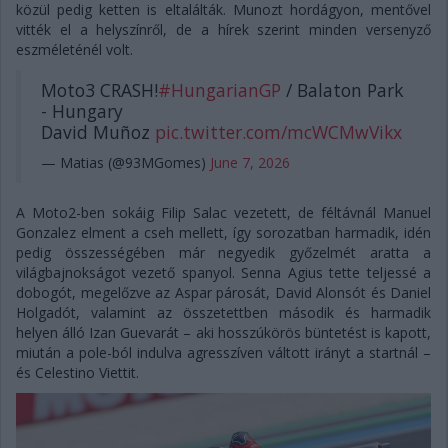
közül pedig ketten is eltalálták. Munozt hordágyon, mentővel
vitték el a helyszínről, de a hírek szerint minden versenyző
eszméleténél volt.
Moto3 CRASH!
#HungarianGP
/ Balaton Park
- Hungary
David Muñoz
pic.twitter.com/mcWCMwVikx
— Matias (@93MGomes)
June 7, 2026
A Moto2-ben sokáig Filip Salac vezetett, de féltávnál Manuel
Gonzalez elment a cseh mellett, így sorozatban harmadik, idén
pedig összességében már negyedik győzelmét aratta a
világbajnokságot vezető spanyol. Senna Agius tette teljessé a
dobogót, megelőzve az Aspar párosát, David Alonsót és Daniel
Holgadót, valamint az összetettben második és harmadik
helyen álló Izan Guevarát – aki hosszúkörös büntetést is kapott,
miután a pole-ból indulva agresszíven váltott irányt a startnál –
és Celestino Viettit.