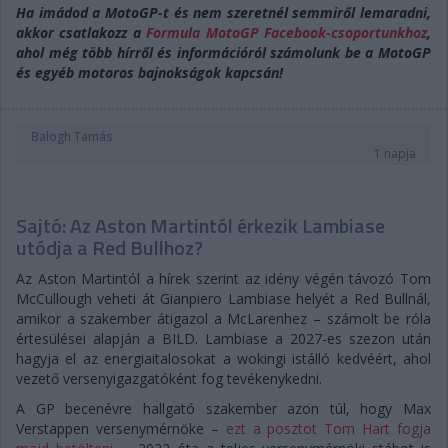
Ha imádod a MotoGP-t és nem szeretnél semmiről lemaradni,
akkor csatlakozz a
Formula MotoGP Facebook-csoportunkhoz
,
ahol még több hírről és információról számolunk be a MotoGP
és egyéb motoros bajnokságok kapcsán!
Balogh Tamás
1 napja
Sajtó: Az Aston Martintól érkezik Lambiase
utódja a Red Bullhoz?
Az Aston Martintól a hírek szerint az idény végén távozó Tom
McCullough veheti át Gianpiero Lambiase helyét a Red Bullnál,
amikor a szakember átigazol a McLarenhez – számolt be róla
értesülései alapján a BILD. Lambiase a 2027-es szezon után
hagyja el az energiaitalosokat a wokingi istálló kedvéért, ahol
vezető versenyigazgatóként fog tevékenykedni.
A GP becenévre hallgató szakember azon túl, hogy Max
Verstappen versenymérnöke –
ezt a posztot Tom Hart fogja