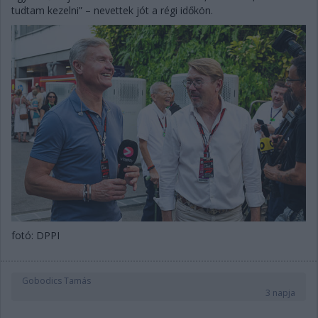
tudtam kezelni” – nevettek jót a régi időkön.
fotó: DPPI
Gobodics Tamás
3 napja