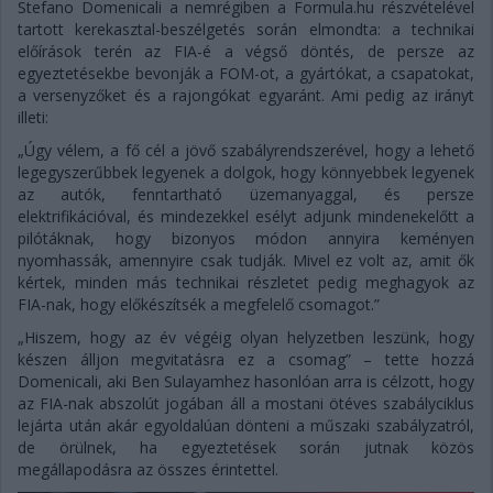
Stefano Domenicali a nemrégiben a Formula.hu részvételével
tartott kerekasztal-beszélgetés során elmondta: a technikai
előírások terén az FIA-é a végső döntés, de persze az
egyeztetésekbe bevonják a FOM-ot, a gyártókat, a csapatokat,
a versenyzőket és a rajongókat egyaránt. Ami pedig az irányt
illeti:
„Úgy vélem, a fő cél a jövő szabályrendszerével, hogy a lehető
legegyszerűbbek legyenek a dolgok, hogy könnyebbek legyenek
az autók, fenntartható üzemanyaggal, és persze
elektrifikációval, és mindezekkel esélyt adjunk mindenekelőtt a
pilótáknak, hogy bizonyos módon annyira keményen
nyomhassák, amennyire csak tudják. Mivel ez volt az, amit ők
kértek, minden más technikai részletet pedig meghagyok az
FIA-nak, hogy előkészítsék a megfelelő csomagot.”
„Hiszem, hogy az év végéig olyan helyzetben leszünk, hogy
készen álljon megvitatásra ez a csomag” – tette hozzá
Domenicali, aki Ben Sulayamhez hasonlóan arra is célzott, hogy
az FIA-nak abszolút jogában áll a mostani ötéves szabályciklus
lejárta után akár egyoldalúan dönteni a műszaki szabályzatról,
de örülnek, ha egyeztetések során jutnak közös
megállapodásra az összes érintettel.