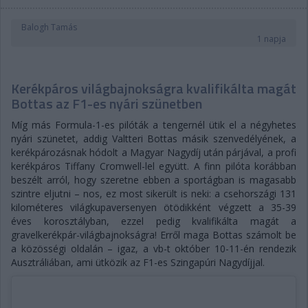
Balogh Tamás
1 napja
Kerékpáros világbajnokságra kvalifikálta magát
Bottas az F1-es nyári szünetben
Míg más Formula-1-es pilóták a tengernél ütik el a négyhetes
nyári szünetet, addig Valtteri Bottas másik szenvedélyének, a
kerékpározásnak hódolt a Magyar Nagydíj után párjával, a profi
kerékpáros Tiffany Cromwell-lel együtt. A finn pilóta korábban
beszélt arról, hogy szeretne ebben a sportágban is magasabb
szintre eljutni – nos, ez most sikerült is neki: a csehországi 131
kilométeres világkupaversenyen ötödikként végzett a 35-39
éves korosztályban, ezzel pedig kvalifikálta magát a
gravelkerékpár-világbajnokságra! Erről maga Bottas számolt be
a közösségi oldalán – igaz, a vb-t október 10-11-én rendezik
Ausztráliában, ami ütközik az F1-es Szingapúri Nagydíjjal.