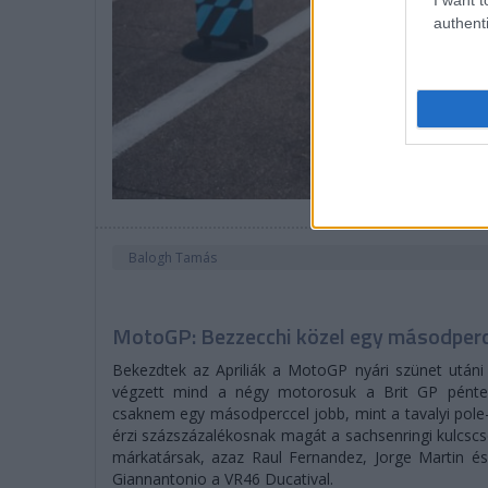
authenti
Balogh Tamás
MotoGP: Bezzecchi közel egy másodperce
Bekezdtek az Apriliák a MotoGP nyári szünet utáni
végzett mind a négy motorosuk a Brit GP péntek 
csaknem egy másodperccel jobb, mint a tavalyi pol
érzi százszázalékosnak magát a sachsenringi kulcscs
márkatársak, azaz Raul Fernandez, Jorge Martin és 
Giannantonio a VR46 Ducatival.