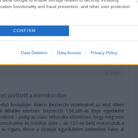
NA
cation functionality and fraud prevention, and other user protection.
CONFIRM
Data Deletion
Data Access
Privacy Policy
22 órája
t javított a körrekordon
 első fordulóján: Marco Bezzecchi vezetésével az első ötben
délutáni edzésén. Bezzecchi 1:56,280-as ideje egyébként
e-rekord – pedig az olasz elmondta előzetesen, hogy még nem
ontsérülése és műtétje után –, de 1:57-en belül motoroztak a
Ai Ogura, illetve a közéjük egyedüliként beékelődő Fabio di