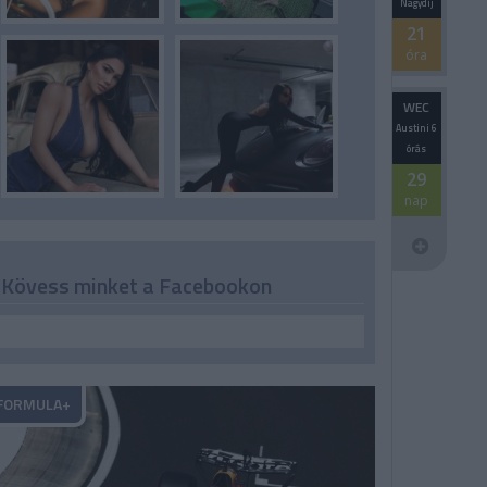
Nagydíj
21
óra
WEC
Austini 6
órás
29
nap
Kövess minket a Facebookon
FORMULA+