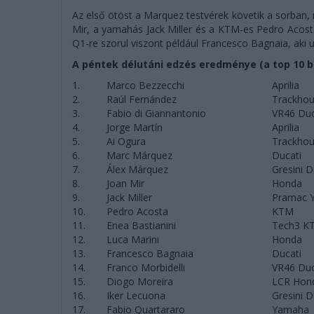
Az első ötöst a Marquez testvérek követik a sorban,
Mir, a yamahás Jack Miller és a KTM-es Pedro Acosta
Q1-re szorul viszont például Francesco Bagnaia, aki 
A péntek délutáni edzés eredménye (a top 10 be
1.
Marco Bezzecchi
Aprilia
2.
Raúl Fernández
Trackhous
3.
Fabio di Giannantonio
VR46 Duc
4.
Jorge Martín
Aprilia
5.
Ai Ogura
Trackhous
6.
Marc Márquez
Ducati
7.
Álex Márquez
Gresini D
8.
Joan Mir
Honda
9.
Jack Miller
Pramac 
10.
Pedro Acosta
KTM
11.
Enea Bastianini
Tech3 K
12.
Luca Marini
Honda
13.
Francesco Bagnaia
Ducati
14.
Franco Morbidelli
VR46 Duc
15.
Diogo Moreira
LCR Hon
16.
Iker Lecuona
Gresini D
17.
Fabio Quartararo
Yamaha