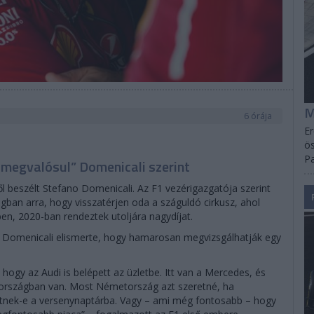
M
6 órája
Er
ös
Pa
megvalósul” Domenicali szerint
l beszélt Stefano Domenicali. Az F1 vezérigazgatója szerint
ban arra, hogy visszatérjen oda a száguldó cirkusz, ahol
n, 2020-ban rendeztek utoljára nagydíjat.
r, Domenicali elismerte, hogy hamarosan megvizsgálhatják egy
 hogy az Audi is belépett az üzletbe. Itt van a Mercedes, és
tországban van. Most Németország azt szeretné, ha
etnek-e a versenynaptárba. Vagy – ami még fontosabb – hogy