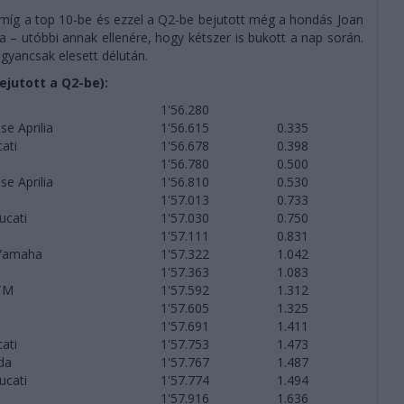
 míg a top 10-be és ezzel a Q2-be bejutott még a hondás Joan
 – utóbbi annak ellenére, hogy kétszer is bukott a nap során.
ugyancsak elesett délután.
jutott a Q2-be):
1'56.280
e Aprilia
1'56.615
0.335
ati
1'56.678
0.398
1'56.780
0.500
e Aprilia
1'56.810
0.530
1'57.013
0.733
ucati
1'57.030
0.750
1'57.111
0.831
Yamaha
1'57.322
1.042
1'57.363
1.083
TM
1'57.592
1.312
1'57.605
1.325
1'57.691
1.411
ati
1'57.753
1.473
da
1'57.767
1.487
ucati
1'57.774
1.494
1'57.916
1.636