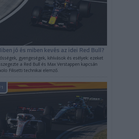
iben jó és miben kevés az idei Red Bull?
ősségek, gyengeségek, kihívások és esélyek: ezeket
szegezte a Red Bull és Max Verstappen kapcsán
olo Filisetti technikai elemző.
F1