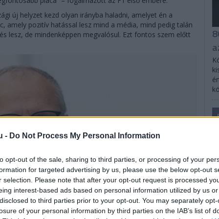
 legfontosabb piaca” – fogalmazott az F1 első embere.
ági új helyzet kezd olyan irányba haladni, amelyet én a
, amely pozitív hatással lesz mind a média, mind pedig talán
8
és lesz, de mindenképpen megvalósul. Ezt fontos szem előtt
a
Kö
ki
ér
kö
u -
Do Not Process My Personal Information
to opt-out of the sale, sharing to third parties, or processing of your per
formation for targeted advertising by us, please use the below opt-out s
r selection. Please note that after your opt-out request is processed y
eing interest-based ads based on personal information utilized by us or
disclosed to third parties prior to your opt-out. You may separately opt-
losure of your personal information by third parties on the IAB’s list of