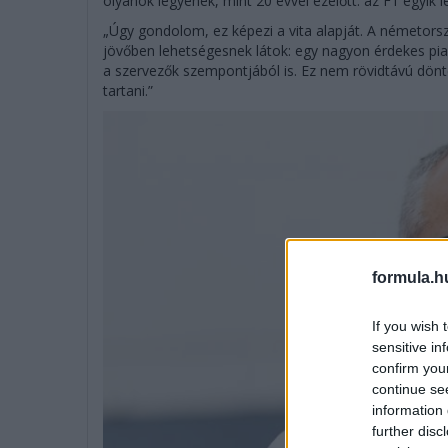
olyanok legyenek, mint 20 évvel ezelőtt: az F1 egyik
„Úgy gondolom, ez képezi a vita alapját. A németorsz
jövőben lehetségesnek látok: egy nagyon érdekes piac
a szervezők szempontjából is. Ez nem rövidtávú dönt
tartani.”
formula.h
If you wish 
sensitive in
confirm you
continue se
information 
further disc