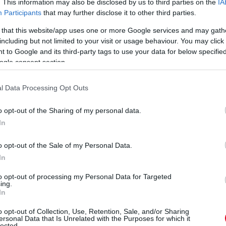
. This information may also be disclosed by us to third parties on the
IA
W
Participants
that may further disclose it to other third parties.
To
 that this website/app uses one or more Google services and may gath
va
including but not limited to your visit or usage behaviour. You may click 
mo
 to Google and its third-party tags to use your data for below specifi
Fe
ogle consent section.
l Data Processing Opt Outs
9 órája
o opt-out of the Sharing of my personal data.
In
az F1-es pletykákról
o opt-out of the Sale of my Personal Data.
ael Camara, aki tavaly bajnok lett a Formula-3-ban, idén pedig
tt a Formula-2-ben, ahol mindössze 22 pontos hátránnyal az
In
 rá, hogy a brazil a közeljövőben F1-es üléshez jut: a Ferrari
orrásait használó csapatokkal hozták eddig szóba. A Haasnál
to opt-out of processing my Personal Data for Targeted
ing.
helyére – bár utazó tudósítónk, Mészáros Sándor információi
In
o Fornaroli pályázik a legjobb eséllyel –, de a friss pletykák
D
o opt-out of Collection, Use, Retention, Sale, and/or Sharing
m
ersonal Data that Is Unrelated with the Purposes for which it
lőre az F2-es bajnoki hadjáratra fókuszál: „Jó látni őket. Nem
lected.