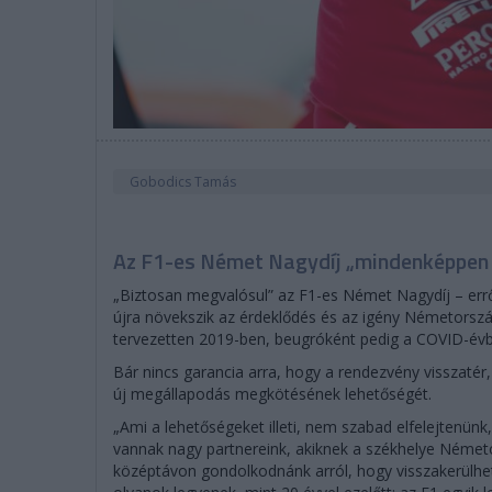
Gobodics Tamás
Az F1-es Német Nagydíj „mindenképpen 
„Biztosan megvalósul” az F1-es Német Nagydíj – errő
újra növekszik az érdeklődés és az igény Németország
tervezetten 2019-ben, beugróként pedig a COVID-évbe
Bár nincs garancia arra, hogy a rendezvény visszaté
új megállapodás megkötésének lehetőségét.
„Ami a lehetőségeket illeti, nem szabad elfelejtenünk,
vannak nagy partnereink, akiknek a székhelye Néme
középtávon gondolkodnánk arról, hogy visszakerülh