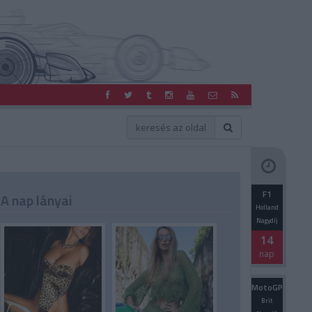
F1
A nap lányai
Holland
Nagydíj
14
nap
MotoGP
Brit