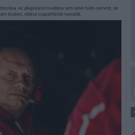
addockba. Az állapotáról továbbra sem lehet tudni semmit, de
tam közben, ellátva csapatfőnöki teendőit.