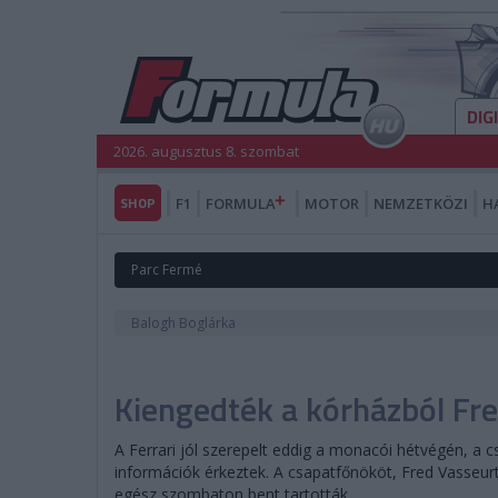
DIG
2026. augusztus 8. szombat
SHOP
F1
FORMULA
MOTOR
NEMZETKÖZI
H
Parc Fermé
Balogh Boglárka
Kiengedték a kórházból Fr
A Ferrari jól szerepelt eddig a monacói hétvégén, a 
információk érkeztek. A csapatfőnököt, Fred Vasseurt
egész szombaton bent tartották.