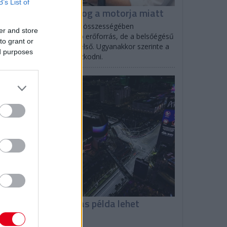
B’s List of
olff: A Ferrari nyafog a motorja miatt
to Wolff elismerte, hogy összességében
er and store
lószínűleg övék a legjobb erőforrás, de a belsőégésű
to grant or
tor terén a Red Bull az első. Ugyanakkor szerinte a
ed purposes
rrarinak sincs oka panaszkodni.
F1
omenicali: Las Vegas példa lehet
ásoknak