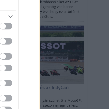
efano Domenicali szerint kirobbanó siker az F1-es
gydíj Las Vegasban, de még mindig van benne
vekedési potenciál, és úgy érzi, hogy ez a történet
ldaként szolgálhat mások előtt is.
EGYÉB
isszatér a MotoGP és az IndyCar:
enetrend
lverstone-ban tér vissza a nyári szünetről a MotoGP,
rtlandban indul az IndyCar szezonhajrája, de lesz