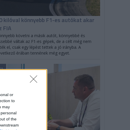
0 kilóval könnyebb F1-es autókat akar
z FIA
nnyebb követni a másik autót, könnyebbé és
ssebbé váltak az F1-es gépek, de a célt még nem
ték el, csak egy lépést tettek a jó irányba. A
vetkező érában tennének még egyet.
F1
sonal or
ection to
ou may
 personal
out of the
 downstream