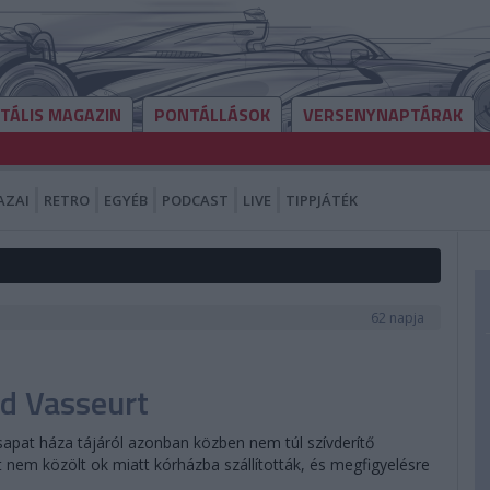
ITÁLIS MAGAZIN
PONTÁLLÁSOK
VERSENYNAPTÁRAK
AZAI
RETRO
EGYÉB
PODCAST
LIVE
TIPPJÁTÉK
62 napja
ed Vasseurt
csapat háza tájáról azonban közben nem túl szívderítő
 nem közölt ok miatt kórházba szállították, és megfigyelésre