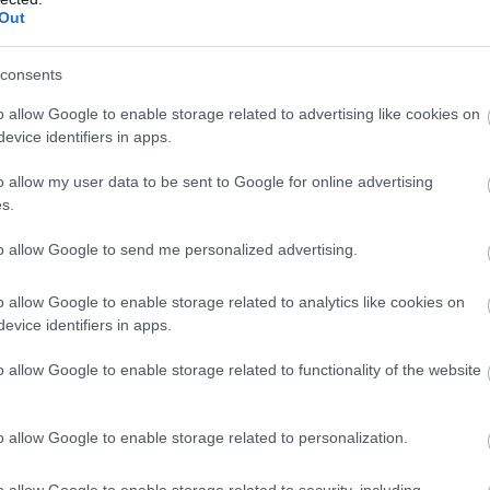
St
ől tudni és látni azt, hogy közel van az álom” – nyilatkozta a
Out
na
. „Ugyanakkor nem akarok túlságosan belefolyni ebbe, hiszen
nö
szerepelek, jobb eséllyel kapok lehetőséget. Szóval részemről
pé
consents
en lehetőséget, főleg úgy, hogy a Formula-2 egyik legjobb
lhatok. Úgyhogy csak szeretném kihozni ebből a legtöbbet és
o allow Google to enable storage related to advertising like cookies on
evice identifiers in apps.
o allow my user data to be sent to Google for online advertising
s.
to allow Google to send me personalized advertising.
o allow Google to enable storage related to analytics like cookies on
evice identifiers in apps.
o allow Google to enable storage related to functionality of the website
V
m
o allow Google to enable storage related to personalization.
Si
Po
o allow Google to enable storage related to security, including