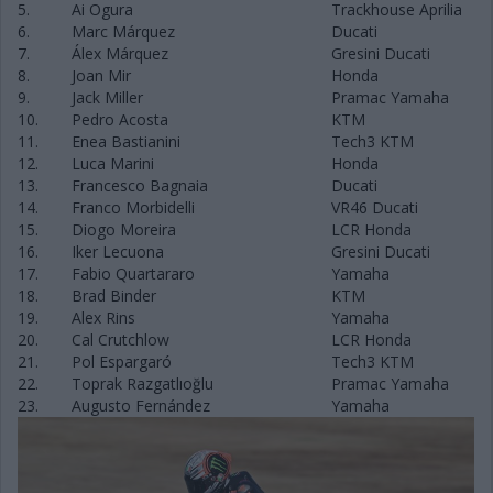
5.
Ai Ogura
Trackhouse Aprilia
6.
Marc Márquez
Ducati
7.
Álex Márquez
Gresini Ducati
8.
Joan Mir
Honda
9.
Jack Miller
Pramac Yamaha
10.
Pedro Acosta
KTM
11.
Enea Bastianini
Tech3 KTM
12.
Luca Marini
Honda
13.
Francesco Bagnaia
Ducati
14.
Franco Morbidelli
VR46 Ducati
15.
Diogo Moreira
LCR Honda
16.
Iker Lecuona
Gresini Ducati
17.
Fabio Quartararo
Yamaha
18.
Brad Binder
KTM
19.
Alex Rins
Yamaha
20.
Cal Crutchlow
LCR Honda
21.
Pol Espargaró
Tech3 KTM
22.
Toprak Razgatlıoğlu
Pramac Yamaha
23.
Augusto Fernández
Yamaha