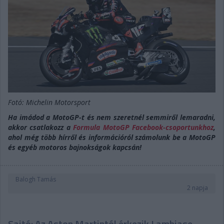
Fotó: Michelin Motorsport
Ha imádod a MotoGP-t és nem szeretnél semmiről lemaradni,
akkor csatlakozz a
Formula MotoGP Facebook-csoportunkhoz
,
ahol még több hírről és információról számolunk be a MotoGP
és egyéb motoros bajnokságok kapcsán!
Balogh Tamás
2 napja
Sajtó: Az Aston Martintól érkezik Lambiase