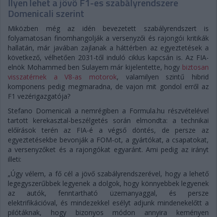
Ilyen lehet a jövő F1-es szabályrendszere
Domenicali szerint
Miközben még az idén bevezetett szabályrendszert is
folyamatosan finomhangolják a versenyzői és rajongói kritikák
hallatán, már javában zajlanak a háttérben az egyeztetések a
következő, vélhetően 2031-től induló ciklus kapcsán is. Az FIA-
elnök Mohammed ben Sulayem már kijelentette, hogy
biztosan
visszatérnek a V8-as motorok
, valamilyen szintű hibrid
komponens pedig megmaradna, de vajon mit gondol erről az
F1 vezérigazgatója?
Stefano Domenicali a nemrégiben a Formula.hu részvételével
tartott kerekasztal-beszélgetés során elmondta: a technikai
előírások terén az FIA-é a végső döntés, de persze az
egyeztetésekbe bevonják a FOM-ot, a gyártókat, a csapatokat,
a versenyzőket és a rajongókat egyaránt. Ami pedig az irányt
illeti:
„Úgy vélem, a fő cél a jövő szabályrendszerével, hogy a lehető
legegyszerűbbek legyenek a dolgok, hogy könnyebbek legyenek
az autók, fenntartható üzemanyaggal, és persze
elektrifikációval, és mindezekkel esélyt adjunk mindenekelőtt a
pilótáknak, hogy bizonyos módon annyira keményen