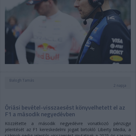
Balogh Tamás
2 napja
Óriási bevétel-visszaesést könyvelhetett el az
F1 a második negyedévben
Közzétette a második negyedévre vonatkozó pénzügyi
jelentését az F1 kereskedelmi jogait birtokló Liberty Media, a
számok pedig jelentős visszaesést mutatnak a 2025-ös szezon