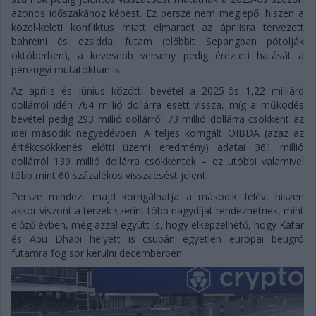
azonos időszakához képest. Ez persze nem meglepő, hiszen a
közel-keleti konfliktus miatt elmaradt az áprilisra tervezett
bahreini és dzsiddai futam (előbbit Sepangban pótolják
októberben), a kevesebb verseny pedig érezteti hatását a
pénzügyi mutatókban is.
Az április és június közötti bevétel a 2025-ös 1,22 milliárd
dollárról idén 764 millió dollárra esett vissza, míg a működés
bevétel pedig 293 millió dollárról 73 millió dollárra csökkent az
idei második negyedévben. A teljes korrigált OIBDA (azaz az
értékcsökkenés előtti üzemi eredmény) adatai 361 millió
dollárról 139 millió dollárra csökkentek – ez utóbbi valamivel
több mint 60 százalékos visszaesést jelent.
Persze mindezt majd korrigálhatja a második félév, hiszen
akkor viszont a tervek szerint több nagydíjat rendezhetnek, mint
előző évben, még azzal együtt is, hogy elképzelhető, hogy Katar
és Abu Dhabi helyett is csupán egyetlen európai beugró
futamra fog sor kerülni decemberben.