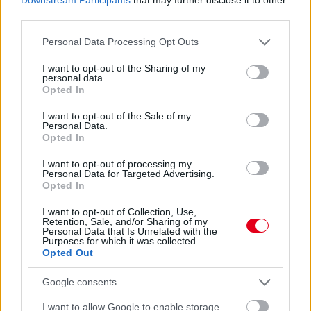
Gobodics Tamás
4 napja
third parties.
Please note that this website/app uses one or more Google
Personal Data Processing Opt Outs
services and may gather and store information including but
Hakkinen megtartaná a Norris-Piastri párost a
not limited to your visit or usage behaviour. You may click to
I want to opt-out of the Sharing of my
McLarennél, nem borítaná fel Verstappenért
personal data.
grant or deny consent to Google and its third-party tags to
Opted In
use your data for below specified purposes in below Google
A kétszeres F1-es világbajnok Mika Hakkinen az Up to Speed
consent section.
podcastben David Coultharddal beszélgetve egyértelműen
I want to opt-out of the Sale of my
Personal Data.
kifejtette, mit tenne, ha ő lenne a McLaren csapatfőnöke –
Opted In
korábbi csapattársa, a podcast egyik házigazdája arról
kérdezte, hogy leigazolná-e a wokingiakhoz Max Verstappent,
I want to opt-out of processing my
ha esélye nyílna rá.
Personal Data for Targeted Advertising.
Opted In
„Ez nagyon érdekes. Tudod, Max nem az egyetlen pilóta a
piacon. De amit mindig látok a McLarennél, az az, hogy a
I want to opt-out of Collection, Use,
csapat teljes egészét szeretik vizsgálni, így együtt, az egész
Retention, Sale, and/or Sharing of my
Personal Data that Is Unrelated with the
képet. Ezt folyamatosan így csinálják, mert ez az egyetlen
Purposes for which it was collected.
módja a valódi sikernek: egy lenyűgöző csapatszellemmel
Opted Out
rendelkező csapat felépítése” – magyarázta a finn.
„Ha azt kérdezed tőlem, mit tennék ebben az esetben, a válasz
Google consents
egyszerű: a lehető legkisebbre csökkenteném annak a
I want to allow Google to enable storage
kockázatát, hogy elveszítsük ez a csapatszellemet. Ha egy