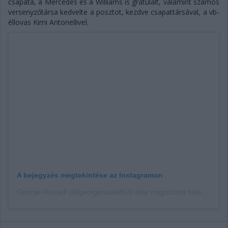
csapata, a Mercedes és a Williams is gratulált, valamint számos
versenyzőtársa kedvelte a posztot, kezdve csapattársával, a vb-
éllovas Kimi Antonellivel.
A bejegyzés megtekintése az Instagramon
George Russell (@georgerussell63) által megosztott bejegyzés