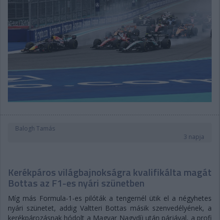
Balogh Tamás
3 napja
Kerékpáros világbajnokságra kvalifikálta magát
Bottas az F1-es nyári szünetben
Míg más Formula-1-es pilóták a tengernél ütik el a négyhetes
nyári szünetet, addig Valtteri Bottas másik szenvedélyének, a
kerékpározásnak hódolt a Magyar Nagydíj után párjával, a profi