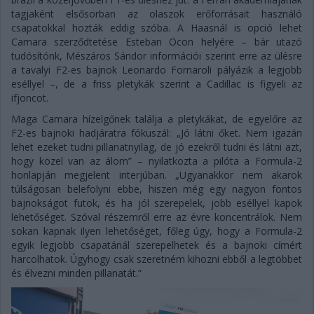
tagjaként elsősorban az olaszok erőforrásait használó
csapatokkal hozták eddig szóba. A Haasnál is opció lehet
Camara szerződtetése Esteban Ocon helyére – bár utazó
tudósítónk, Mészáros Sándor információi szerint erre az ülésre
a tavalyi F2-es bajnok Leonardo Fornaroli pályázik a legjobb
eséllyel –, de a friss pletykák szerint a Cadillac is figyeli az
ifjoncot.
Maga Camara hízelgőnek találja a pletykákat, de egyelőre az
F2-es bajnoki hadjáratra fókuszál: „Jó látni őket. Nem igazán
lehet ezeket tudni pillanatnyilag, de jó ezekről tudni és látni azt,
hogy közel van az álom” – nyilatkozta a pilóta a Formula-2
honlapján megjelent interjúban. „Ugyanakkor nem akarok
túlságosan belefolyni ebbe, hiszen még egy nagyon fontos
bajnokságot futok, és ha jól szerepelek, jobb eséllyel kapok
lehetőséget. Szóval részemről erre az évre koncentrálok. Nem
sokan kapnak ilyen lehetőséget, főleg úgy, hogy a Formula-2
egyik legjobb csapatánál szerepelhetek és a bajnoki címért
harcolhatok. Úgyhogy csak szeretném kihozni ebből a legtöbbet
és élvezni minden pillanatát.”