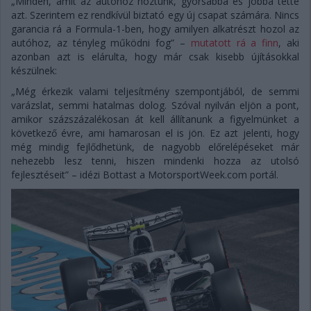
„Minden, amit az autóhoz hoztunk, gyorsabbá és jobbá tette
azt. Szerintem ez rendkívül biztató egy új csapat számára. Nincs
garancia rá a Formula-1-ben, hogy amilyen alkatrészt hozol az
autóhoz, az tényleg működni fog” –
mutatott rá a finn
, aki
azonban azt is elárulta, hogy már csak kisebb újításokkal
készülnek:
„Még érkezik valami teljesítmény szempontjából, de semmi
varázslat, semmi hatalmas dolog. Szóval nyilván eljön a pont,
amikor százszázalékosan át kell állítanunk a figyelmünket a
következő évre, ami hamarosan el is jön. Ez azt jelenti, hogy
még mindig fejlődhetünk, de nagyobb előrelépéseket már
nehezebb lesz tenni, hiszen mindenki hozza az utolsó
fejlesztéseit” – idézi Bottast a MotorsportWeek.com portál.