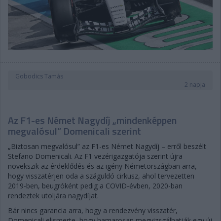
Gobodics Tamás
2 napja
Az F1-es Német Nagydíj „mindenképpen
megvalósul” Domenicali szerint
„Biztosan megvalósul” az F1-es Német Nagydíj – erről beszélt
Stefano Domenicali. Az F1 vezérigazgatója szerint újra
növekszik az érdeklődés és az igény Németországban arra,
hogy visszatérjen oda a száguldó cirkusz, ahol tervezetten
2019-ben, beugróként pedig a COVID-évben, 2020-ban
rendeztek utoljára nagydíjat.
Bár nincs garancia arra, hogy a rendezvény visszatér,
Domenicali elismerte, hogy hamarosan megvizsgálhatják egy új