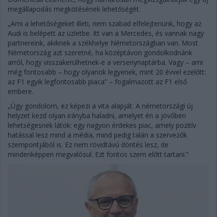
megállapodás megkötésének lehetőségét.
„Ami a lehetőségeket illeti, nem szabad elfelejtenünk, hogy az
Audi is belépett az üzletbe. Itt van a Mercedes, és vannak nagy
partnereink, akiknek a székhelye Németországban van. Most
Németország azt szeretné, ha középtávon gondolkodnánk
arról, hogy visszakerülhetnek-e a versenynaptárba. Vagy – ami
még fontosabb – hogy olyanok legyenek, mint 20 évvel ezelőtt:
az F1 egyik legfontosabb piaca” – fogalmazott az F1 első
embere.
„Úgy gondolom, ez képezi a vita alapját. A németországi új
helyzet kezd olyan irányba haladni, amelyet én a jövőben
lehetségesnek látok: egy nagyon érdekes piac, amely pozitív
hatással lesz mind a média, mind pedig talán a szervezők
szempontjából is. Ez nem rövidtávú döntés lesz, de
mindenképpen megvalósul. Ezt fontos szem előtt tartani.”