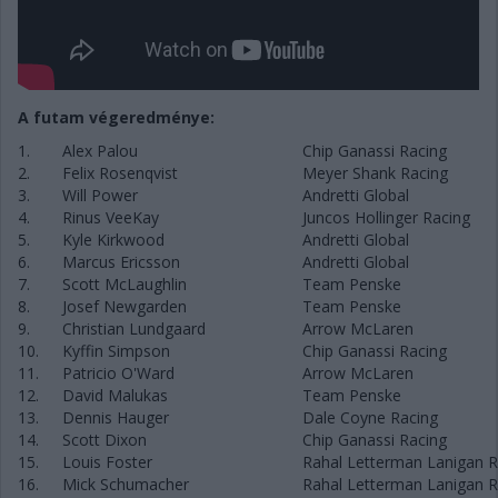
A futam végeredménye:
1.
Alex Palou
Chip Ganassi Racing
2.
Felix Rosenqvist
Meyer Shank Racing
3.
Will Power
Andretti Global
4.
Rinus VeeKay
Juncos Hollinger Racing
5.
Kyle Kirkwood
Andretti Global
6.
Marcus Ericsson
Andretti Global
7.
Scott McLaughlin
Team Penske
8.
Josef Newgarden
Team Penske
9.
Christian Lundgaard
Arrow McLaren
10.
Kyffin Simpson
Chip Ganassi Racing
11.
Patricio O'Ward
Arrow McLaren
12.
David Malukas
Team Penske
13.
Dennis Hauger
Dale Coyne Racing
14.
Scott Dixon
Chip Ganassi Racing
15.
Louis Foster
Rahal Letterman Lanigan R
16.
Mick Schumacher
Rahal Letterman Lanigan R