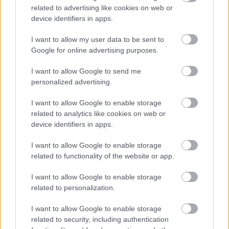
related to advertising like cookies on web or
csapatnak két kiváló pilótája van, miért kellene felborítani a
dolgokat?” – foglalt állást amellett, hogy ő nem változtatna
device identifiers in apps.
Lando Norris és Oscar Piastri kettősén, és hozzátette azt is,
hogy Norris révén már egy bizonyított bajnokkal is
I want to allow my user data to be sent to
rendelkeznek.
Google for online advertising purposes.
Majd rámutatott a kettejük párosára is:
I want to allow Google to send me
„Mi voltunk a leghosszabb ideig együtt versenyző pilótapáros a
personalized advertising.
McLarennél! Ez csak azt bizonyítja, hogy egyáltalán nem
szükséges új embert hozni, ha a csapaton belüli harmónia
I want to allow Google to enable storage
egyszerűen jó. Bár néha nehéz eset voltál, ne feledd, David! De
related to analytics like cookies on web or
tudtam kezelni” – nevettek jót a régi időkön.
device identifiers in apps.
I want to allow Google to enable storage
related to functionality of the website or app.
I want to allow Google to enable storage
related to personalization.
I want to allow Google to enable storage
related to security, including authentication