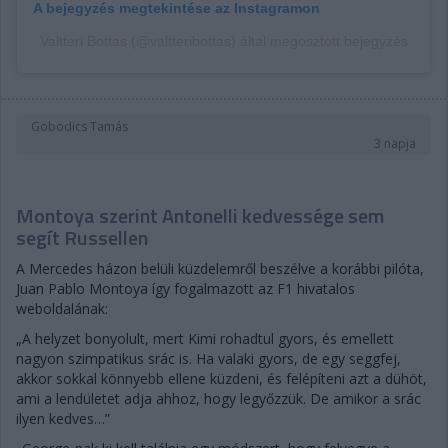
A bejegyzés megtekintése az Instagramon
Valtteri Bottas (@valtteribottas) által megosztott bejegyzés
Gobodics Tamás
3 napja
Montoya szerint Antonelli kedvessége sem
segít Russellen
A Mercedes házon belüli küzdelemről beszélve a korábbi pilóta,
Juan Pablo Montoya így fogalmazott az F1 hivatalos
weboldalának:
„A helyzet bonyolult, mert Kimi rohadtul gyors, és emellett
nagyon szimpatikus srác is. Ha valaki gyors, de egy seggfej,
akkor sokkal könnyebb ellene küzdeni, és felépíteni azt a dühöt,
ami a lendületet adja ahhoz, hogy legyőzzük. De amikor a srác
ilyen kedves…”