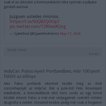
csak el az ütközést a kommunikációs hiba nyomán a pályára
gördülő autóval.
Juzguen ustedes mismos.
https://t.co/S0QBZQOOp7
pic.twitter.com/T2RVaoRQng
— Sjælefred (@SjaelefredHerm)
May 17, 2026
Balogh Tamás
6 órája
IndyCar: Palou nyert Portlandben, már 100 pont
fölött az előnye
Alex Palou portlandi sikerével kezdte meg az őrült
szezonhajráját az IndyCar. Bár a pole-ból Felix Rosenqvist
indulhatott, a bokszkiállások első köre során az egy körrel
később érkező Palou a már-már védjegyének számító módon
átugrotta a svédet. Onnantól kezdve pedig már csak a forgalom