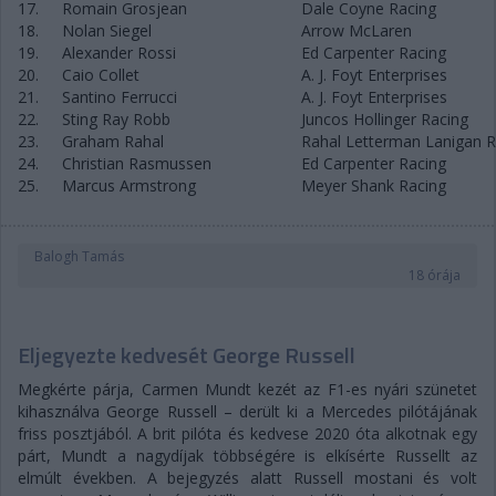
17.
Romain Grosjean
Dale Coyne Racing
18.
Nolan Siegel
Arrow McLaren
19.
Alexander Rossi
Ed Carpenter Racing
20.
Caio Collet
A. J. Foyt Enterprises
21.
Santino Ferrucci
A. J. Foyt Enterprises
22.
Sting Ray Robb
Juncos Hollinger Racing
23.
Graham Rahal
Rahal Letterman Lanigan R
24.
Christian Rasmussen
Ed Carpenter Racing
25.
Marcus Armstrong
Meyer Shank Racing
Balogh Tamás
18 órája
Eljegyezte kedvesét George Russell
Megkérte párja, Carmen Mundt kezét az F1-es nyári szünetet
kihasználva George Russell – derült ki a Mercedes pilótájának
friss posztjából. A brit pilóta és kedvese 2020 óta alkotnak egy
párt, Mundt a nagydíjak többségére is elkísérte Russellt az
elmúlt években. A bejegyzés alatt Russell mostani és volt