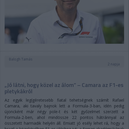
Balogh Tamás
2 napja
„Jó látni, hogy közel az álom” – Camara az F1-es
pletykákról
Az egyik legígéretesebb fiatal tehetségnek számít Rafael
Camara, aki tavaly bajnok lett a Formula-3-ban, idén pedig
újoncként már négy pole-t és két győzelmet szerzett a
Formula-2-ben, ahol mindössze 22 pontos hátránnyal az
összetett harmadik helyén áll. Emiatt jó esély lehet rá, hogy a
brazil a közeljövőben F1-es üléshez jut: a Ferrari akadémiájának