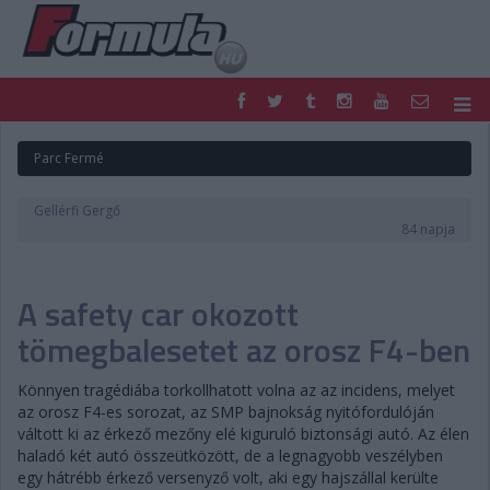
F1
PARC FERMÉ
Parc Fermé
FORMULA
MOTOR
NEMZETKÖZI
HAZAI
Gellérfi Gergő
RETRO
EGYÉB
84 napja
PODCAST
SHOP
LIVE
TIPPJÁTÉK
A safety car okozott
DIGITÁLIS MAGAZIN
PONTÁLLÁSOK
VERSENYNAPTÁRAK
tömegbalesetet az orosz F4-ben
Könnyen tragédiába torkollhatott volna az az incidens, melyet
az orosz F4-es sorozat, az SMP bajnokság nyitófordulóján
váltott ki az érkező mezőny elé kiguruló biztonsági autó. Az élen
haladó két autó összeütközött, de a legnagyobb veszélyben
egy hátrébb érkező versenyző volt, aki egy hajszállal kerülte