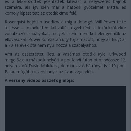
és a lekörözöttek jelentettek kihívást a négyszeres bajnok
számára, aki így idén már a hatodik győzelmét aratta, és
komoly lépést tett az ötödik címe felé.
Rosenqvist bejött másodiknak, míg a dobogót Will Power tette
teljessé – mindketten kritizálták egyébként a lekörözöttekre
vonatkozó szabályokat, melyek szerint nem kell elengedniük az
éllovasokat: Power konkrétan úgy fogalmazott, hogy az IndyCar
a 70-es évek óta nem nyúl hozzá a szabályaihoz.
Ami az összetettet illeti, a vasárnap ötödik Kyle Kirkwood
megelőzte a második helyért a portlandi futamot mindössze 12.
helyen záró David Malukast, de már az ő hátránya is 110 pont
Palou mögött öt versennyel az évad vége előtt.
A verseny videós összefoglalója: