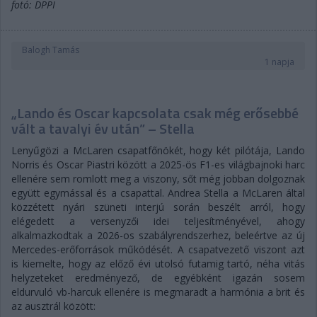
fotó: DPPI
Balogh Tamás
1 napja
„Lando és Oscar kapcsolata csak még erősebbé
vált a tavalyi év után” – Stella
Lenyűgözi a McLaren csapatfőnökét, hogy két pilótája, Lando
Norris és Oscar Piastri között a 2025-ös F1-es világbajnoki harc
ellenére sem romlott meg a viszony, sőt még jobban dolgoznak
együtt egymással és a csapattal. Andrea Stella a McLaren által
közzétett nyári szüneti interjú során beszélt arról, hogy
elégedett a versenyzői idei teljesítményével, ahogy
alkalmazkodtak a 2026-os szabályrendszerhez, beleértve az új
Mercedes-erőforrások működését. A csapatvezető viszont azt
is kiemelte, hogy az előző évi utolsó futamig tartó, néha vitás
helyzeteket eredményező, de egyébként igazán sosem
eldurvuló vb-harcuk ellenére is megmaradt a harmónia a brit és
az ausztrál között: