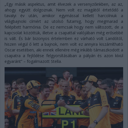
„Egy másik aspektus, amit élvezek a versenyzőinkben, az az,
ahogy együtt dolgoznak. Nem volt ez magától értetődő a
tavalyi év után, amikor egymással kellett harcolniuk a
világbajnoki címért az utolsó futamig, hogy megmarad a
felépített harmónia. De ez nemcsak hogy nem változott, de a
kapcsolat közöttük, illetve a csapattal valójában még erősebbé
is vált. És bár bizonyos értelemben ez várható volt Landótól,
hiszen végül ő lett a bajnok, nem volt ez annyira kiszámítható
Oscar esetében, aki ennek ellenére még inkább támaszkodott a
csapatra a fejlődése felgyorsításában a pályán és azon kívül
egyaránt” – fogalmazott Stella.