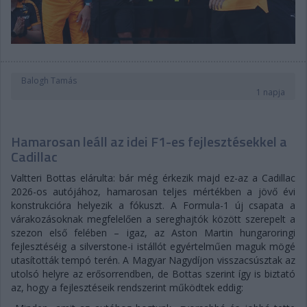
Balogh Tamás
1 napja
Hamarosan leáll az idei F1-es fejlesztésekkel a
Cadillac
Valtteri Bottas elárulta: bár még érkezik majd ez-az a Cadillac
2026-os autójához, hamarosan teljes mértékben a jövő évi
konstrukcióra helyezik a fókuszt. A Formula-1 új csapata a
várakozásoknak megfelelően a sereghajtók között szerepelt a
szezon első felében – igaz, az Aston Martin hungaroringi
fejlesztéséig a silverstone-i istállót egyértelműen maguk mögé
utasították tempó terén. A Magyar Nagydíjon visszacsúsztak az
utolsó helyre az erősorrendben, de Bottas szerint így is biztató
az, hogy a fejlesztéseik rendszerint működtek eddig: