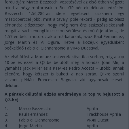
fordulóján: Marco Bezzecchi vezetésével az első ötben végzett
mind a négy motorosuk a Brit GP péntek délutáni edzésén.
Bezzecchi 1:56,280-as ideje egyébként csaknem egy
másodperccel jobb, mint a tavalyi pole-rekord – pedig az olasz
elmondta előzetesen, hogy még nem érzi százszázalékosnak
magát a sachsenringi kulcscsontsérülése és műtétje után –, de
1:57-en belül motoroztak a márkatársak, azaz Raul Fernandez,
Jorge Martin és Ai Ogura, illetve a közéjük egyedüliként
beékelődő Fabio di Giannantonio a VR46 Ducatival.
Az első ötöst a Marquez testvérek követik a sorban, míg a top
10-be és ezzel a Q2-be bejutott még a hondás Joan Mir, a
yamahás Jack Miller és a KTM-es Pedro Acosta – utóbbi annak
ellenére, hogy kétszer is bukott a nap során. Q1-re szorul
viszont például Francesco Bagnaia, aki ugyancsak elesett
délután.
A péntek délutáni edzés eredménye (a top 10 bejutott a
Q2-be):
1.
Marco Bezzecchi
Aprilia
2.
Raúl Fernández
Trackhouse Aprilia
3.
Fabio di Giannantonio
VR46 Ducati
4.
Jorge Martín
Aprilia