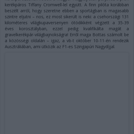
kerékpáros Tiffany Cromwell-lel együtt. A finn pilóta korábban
beszélt arról, hogy szeretne ebben a sportágban is magasabb
szintre eljutni – nos, ez most sikerült is neki: a csehországi 131
kilométeres világkupaversenyen ötödikként végzett a 35-39
éves korosztályban, ezzel pedig kvalifikálta magát a
gravelkerékpár-világbajnokságra! Erről maga Bottas számolt be
a közösségi oldalán – igaz, a vb-t október 10-11-én rendezik
Ausztráliában, ami ütközik az F1-es Szingapúri Nagydíjjal.