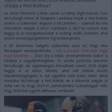
utódja a Red Bullhoz?
Az Aston Martintól a hírek szerint az idény végén távozó Tom
McCullough veheti át Gianpiero Lambiase helyét a Red Bullnál,
amikor a szakember átigazol a McLarenhez – számolt be róla
értesülései alapján a BILD. Lambiase a 2027-es szezon után
hagyja el az energiaitalosokat a wokingi istálló kedvéért, ahol
vezető versenyigazgatóként fog tevékenykedni.
A GP becenévre hallgató szakember azon túl, hogy Max
Verstappen versenymérnöke –
ezt a posztot Tom Hart fogja
majd betölteni
–, 2022 óta a teljes versenymérnöki stábot is
irányítja a nagydíjhétvégéken. Ez utóbbi pozícióra érkezhet
McCullough, aki egybehangzó értesülések szerint 2026 végén
hagyja el az Aston Martint, ahol volt többek között
teljesítményigazgató is. Azt egyelőre nem tudni, mikor állhat
munkába McCullough a Red Bullnál, de a dátumok alapján jó
esély van rá, hogy 2027-et „kertészkedési szabadsággal” tölti,
hogy 2028-ban egyből válthassa Lambiasét.