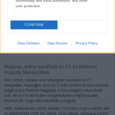
functionality and fraud prevention, and other
user protection.
CONFIRM
fotó: DPPI
Data Deletion
Data Access
Privacy Policy
Gobodics Tamás
5 napja
Megvan, mikor kezdődik az F1-es Bahreini
Nagydíj Malajziában
Mint ismert, október első hétvégéjén visszatér az F1
Malajziába, Sepangba, ahol 2017 után rendeznek újra versenyt,
méghozzá a Bahreini Nagydíjat. A furcsaságról sokat írtunk
már, de az FIA idő közben megerősítette a legfontosabb
információt: hogy mikor kezdődik a nagydíj.
Helyi, malajziai idő szerint délután 15:00 lesz majd a rajtidő, ami
az időeltolódás miatt azt jelenti, hogy nálunk, Magyarországon