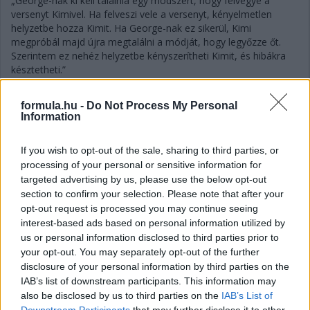
„George-nak ki kell találnia egy módszert, hogy felvegye a
versenyt Kimivel. Ha felveszi vele a versenyt, kényelmetlen
helyzetbe hozza Kimit. Ha George-nak ez sikerül, Kimi
megpróbál majd újra megtalálni a módját, hogy legyőzze őt.
Szerintem ez nehéz helyzetbe kényszerítheti Kimit, és hibákra
késztetheti.”
formula.hu -
Do Not Process My Personal
Information
If you wish to opt-out of the sale, sharing to third parties, or
processing of your personal or sensitive information for
targeted advertising by us, please use the below opt-out
section to confirm your selection. Please note that after your
opt-out request is processed you may continue seeing
interest-based ads based on personal information utilized by
us or personal information disclosed to third parties prior to
your opt-out. You may separately opt-out of the further
disclosure of your personal information by third parties on the
IAB’s list of downstream participants. This information may
also be disclosed by us to third parties on the
IAB’s List of
Downstream Participants
that may further disclose it to other