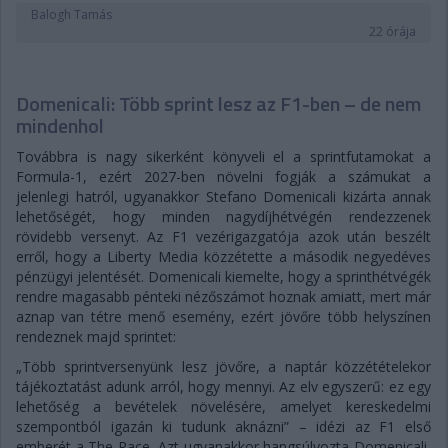
Balogh Tamás
22 órája
Domenicali: Több sprint lesz az F1-ben – de nem
mindenhol
Továbbra is nagy sikerként könyveli el a sprintfutamokat a
Formula-1, ezért 2027-ben növelni fogják a számukat a
jelenlegi hatról, ugyanakkor Stefano Domenicali kizárta annak
lehetőségét, hogy minden nagydíjhétvégén rendezzenek
rövidebb versenyt. Az F1 vezérigazgatója azok után beszélt
erről, hogy a Liberty Media közzétette a második negyedéves
pénzügyi jelentését. Domenicali kiemelte, hogy a sprinthétvégék
rendre magasabb pénteki nézőszámot hoznak amiatt, mert már
aznap van tétre menő esemény, ezért jövőre több helyszínen
rendeznek majd sprintet:
„Több sprintversenyünk lesz jövőre, a naptár közzétételekor
tájékoztatást adunk arról, hogy mennyi. Az elv egyszerű: ez egy
lehetőség a bevételek növelésére, amelyet kereskedelmi
szempontból igazán ki tudunk aknázni” – idézi az F1 első
emberét a The Race. Azt ugyanakkor hangsúlyozta Domenicali,