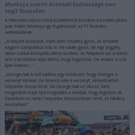
Montoya szerint Antonelli kedvessége sem
segít Russellen
A Mercedes házon belüli küzdelemről beszélve a korábbi pilóta,
Juan Pablo Montoya így fogalmazott az F1 hivatalos
weboldalának:
„A helyzet bonyolult, mert Kimi rohadtul gyors, és emellett
nagyon szimpatikus srác is. Ha valaki gyors, de egy seggfej,
akkor sokkal könnyebb ellene küzdeni, és felépíteni azt a dühöt,
ami a lendületet adja ahhoz, hogy legyőzzük. De amikor a srác
ilyen kedves…”
„George-nak ki kell találnia egy módszert, hogy felvegye a
versenyt Kimivel. Ha felveszi vele a versenyt, kényelmetlen
helyzetbe hozza Kimit. Ha George-nak ez sikerül, Kimi
megpróbál majd újra megtalálni a módját, hogy legyőzze őt.
Szerintem ez nehéz helyzetbe kényszerítheti Kimit, és hibákra
késztetheti.”