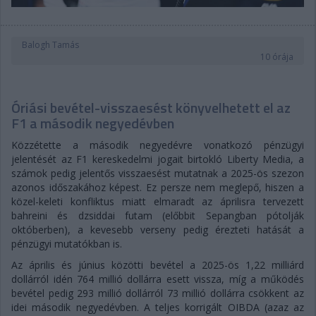
Balogh Tamás
10 órája
Óriási bevétel-visszaesést könyvelhetett el az
F1 a második negyedévben
Közzétette a második negyedévre vonatkozó pénzügyi
jelentését az F1 kereskedelmi jogait birtokló Liberty Media, a
számok pedig jelentős visszaesést mutatnak a 2025-ös szezon
azonos időszakához képest. Ez persze nem meglepő, hiszen a
közel-keleti konfliktus miatt elmaradt az áprilisra tervezett
bahreini és dzsiddai futam (előbbit Sepangban pótolják
októberben), a kevesebb verseny pedig érezteti hatását a
pénzügyi mutatókban is.
Az április és június közötti bevétel a 2025-ös 1,22 milliárd
dollárról idén 764 millió dollárra esett vissza, míg a működés
bevétel pedig 293 millió dollárról 73 millió dollárra csökkent az
idei második negyedévben. A teljes korrigált OIBDA (azaz az