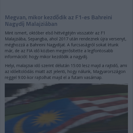
Megvan, mikor kezdődik az F1-es Bahreini
Nagydíj Malajziában
Mint ismert, október első hétvégéjén visszatér az F1
Malajziába, Sepangba, ahol 2017 után rendeznek újra versenyt,
méghozzá a Bahreini Nagydíjat. A furcsaságról sokat írtunk
már, de az FIA idő közben megerősítette a legfontosabb
információt: hogy mikor kezdődik a nagydíj.
Helyi, malajziai idő szerint délután 15:00 lesz majd a rajtidő, ami
az időeltolódás miatt azt jelenti, hogy nálunk, Magyarországon
reggel 9:00-kor rajtolhat majd el a futam vasárnap.