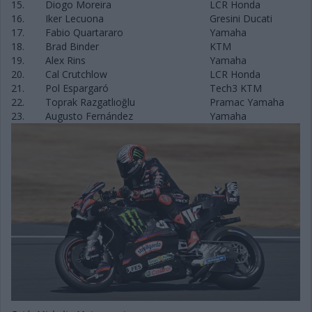
15.
Diogo Moreira
LCR Honda
16.
Iker Lecuona
Gresini Ducati
17.
Fabio Quartararo
Yamaha
18.
Brad Binder
KTM
19.
Alex Rins
Yamaha
20.
Cal Crutchlow
LCR Honda
21.
Pol Espargaró
Tech3 KTM
22.
Toprak Razgatlıoğlu
Pramac Yamaha
23.
Augusto Fernández
Yamaha