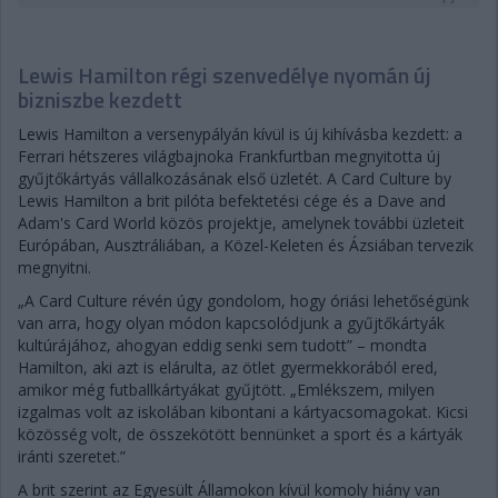
Lewis Hamilton régi szenvedélye nyomán új
bizniszbe kezdett
Lewis Hamilton a versenypályán kívül is új kihívásba kezdett: a
Ferrari hétszeres világbajnoka Frankfurtban megnyitotta új
gyűjtőkártyás vállalkozásának első üzletét. A Card Culture by
Lewis Hamilton a brit pilóta befektetési cége és a Dave and
Adam's Card World közös projektje, amelynek további üzleteit
Európában, Ausztráliában, a Közel-Keleten és Ázsiában tervezik
megnyitni.
„A Card Culture révén úgy gondolom, hogy óriási lehetőségünk
van arra, hogy olyan módon kapcsolódjunk a gyűjtőkártyák
kultúrájához, ahogyan eddig senki sem tudott” – mondta
Hamilton, aki azt is elárulta, az ötlet gyermekkorából ered,
amikor még futballkártyákat gyűjtött. „Emlékszem, milyen
izgalmas volt az iskolában kibontani a kártyacsomagokat. Kicsi
közösség volt, de összekötött bennünket a sport és a kártyák
iránti szeretet.”
A brit szerint az Egyesült Államokon kívül komoly hiány van