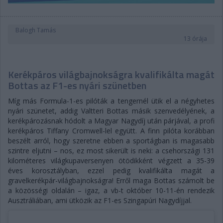
Balogh Tamás
13 órája
Kerékpáros világbajnokságra kvalifikálta magát
Bottas az F1-es nyári szünetben
Míg más Formula-1-es pilóták a tengernél ütik el a négyhetes
nyári szünetet, addig Valtteri Bottas másik szenvedélyének, a
kerékpározásnak hódolt a Magyar Nagydíj után párjával, a profi
kerékpáros Tiffany Cromwell-lel együtt. A finn pilóta korábban
beszélt arról, hogy szeretne ebben a sportágban is magasabb
szintre eljutni – nos, ez most sikerült is neki: a csehországi 131
kilométeres világkupaversenyen ötödikként végzett a 35-39
éves korosztályban, ezzel pedig kvalifikálta magát a
gravelkerékpár-világbajnokságra! Erről maga Bottas számolt be
a közösségi oldalán – igaz, a vb-t október 10-11-én rendezik
Ausztráliában, ami ütközik az F1-es Szingapúri Nagydíjjal.