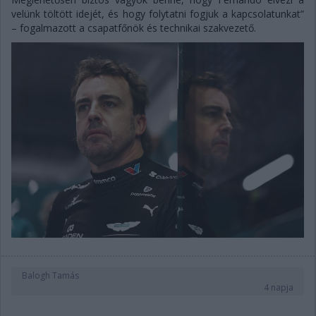
velünk töltött idejét, és hogy folytatni fogjuk a kapcsolatunkat”
– fogalmazott a csapatfőnök és technikai szakvezető.
Balogh Tamás
4 napja