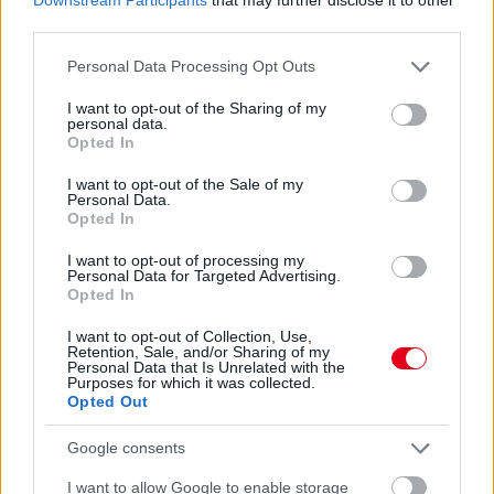
third parties.
Please note that this website/app uses one or more Google
Personal Data Processing Opt Outs
services and may gather and store information including but
not limited to your visit or usage behaviour. You may click to
I want to opt-out of the Sharing of my
personal data.
grant or deny consent to Google and its third-party tags to
Opted In
use your data for below specified purposes in below Google
consent section.
I want to opt-out of the Sale of my
Personal Data.
Opted In
I want to opt-out of processing my
Personal Data for Targeted Advertising.
Opted In
Gellérfi Gergő
5 napja
I want to opt-out of Collection, Use,
Retention, Sale, and/or Sharing of my
Personal Data that Is Unrelated with the
Purposes for which it was collected.
Marko szerint a szurkolók nem tudják, mi
Opted Out
történik valójában
Google consents
A Red Bull korábbi tanácsadója, Helmut Marko szerint ugyan
látványosabbá váltak a Formula–1-es futamok a 2026-os
I want to allow Google to enable storage