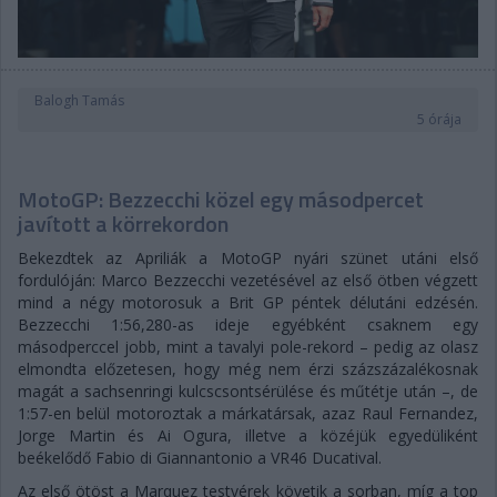
Balogh Tamás
5 órája
MotoGP: Bezzecchi közel egy másodpercet
javított a körrekordon
Bekezdtek az Apriliák a MotoGP nyári szünet utáni első
fordulóján: Marco Bezzecchi vezetésével az első ötben végzett
mind a négy motorosuk a Brit GP péntek délutáni edzésén.
Bezzecchi 1:56,280-as ideje egyébként csaknem egy
másodperccel jobb, mint a tavalyi pole-rekord – pedig az olasz
elmondta előzetesen, hogy még nem érzi százszázalékosnak
magát a sachsenringi kulcscsontsérülése és műtétje után –, de
1:57-en belül motoroztak a márkatársak, azaz Raul Fernandez,
Jorge Martin és Ai Ogura, illetve a közéjük egyedüliként
beékelődő Fabio di Giannantonio a VR46 Ducatival.
Az első ötöst a Marquez testvérek követik a sorban, míg a top