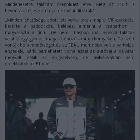
Mindenesetre találtam megoldást erre. Még az FBI-t is
bevonták, teljes körű nyomozást indítottak.”
„Minden lehetősége adott lett volna arra a napra: VIP-parkolás,
bejárás a paddockba, belépés, elmenni a csapathoz” –
magyarázta a finn. „De nem, másnap már lerakva találtak
valahol egy gyanús, magas bűnözési rátájú környéken. De ezért
vonták be a rendőrséget és az FBI-t, mert náluk volt a parkolási
engedély, bárki bemehetett volna azzal az autóval a pályára,
megvolt nekik az engedélyem, de nyilvánvalóan nem
érdeklődtek az F1 iránt.”