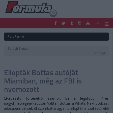
F1
PARC FERMÉ
Parc Fermé
FORMULA
MOTOR
NEMZETKÖZI
HAZAI
Balogh Tamás
RETRO
EGYÉB
84 napja
PODCAST
SHOP
LIVE
TIPPJÁTÉK
Ellopták Bottas autóját
DIGITÁLIS MAGAZIN
PONTÁLLÁSOK
VERSENYNAPTÁRAK
Miamiban, még az FBI is
nyomozott
Elképesztő történetről számolt be a legutóbbi F1-es
nagydíjhétvégéje kapcsán Valtteri Bottas a What’s Next podcast
adásában: péntekről szombatra ugyanis ellopták a szállásuk elől