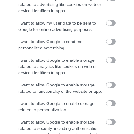
szabályok bevezetése óta, de sok előzés nem feltétlenül a
related to advertising like cookies on web or
versenyzők képességeit tükrözi. Az osztrák szakember úgy véli,
device identifiers in apps.
a szurkolók többsége nem is tudja, hogy számos manőver
hátterében technikai okok állnak.
I want to allow my user data to be sent to
Google for online advertising purposes.
A Blick veterán újságírója, Roger Benoit arról írt, hogy barátai,
Bernie Ecclestone, Peter Sauber és Marko továbbra is szinte
I want to allow Google to send me
minden szabadedzést, időmérőt és futamot figyelemmel követ.
personalized advertising.
„Lenyűgöz a nézők lelkesedése. A futamok általában
izgalmasak. Legutóbb például Magyarországon is, ahol
I want to allow Google to enable storage
korábban gyakran előzés nélküli vonatozást láthattunk” –
related to analytics like cookies on web or
mondta Marko, aki ugyanakkor úgy érzi, a 2026-os technikai
szabályok miatt nem minden látványos előzés tekinthető valódi
device identifiers in apps.
csatának.
I want to allow Google to enable storage
„Egyértelmű, hogy a szurkolók szeretik a sok előzést. Sajnos
related to functionality of the website or app.
azonban aligha tudja bárki, hogy ezek valódi előzések-e, vagy
egyszerűen a helyzetből adódnak. Sokszor csak azért fékeznek
I want to allow Google to enable storage
ki látványosan egy autót, mert az előtte haladónak éppen
related to personalization.
töltenie kell az akkumulátorát.”
Az osztrák szakember ugyanakkor kiemelte az idény két
I want to allow Google to enable storage
legnagyobb pozitív meglepetését is. Elmondása szerint Bernie
related to security, including authentication
Ecclestone-nal együtt nagyra tartja a világbajnoki összetettet