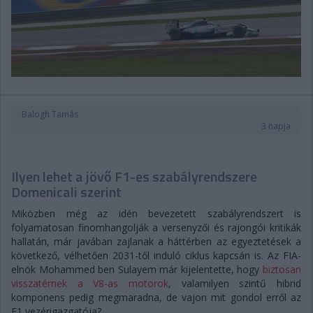
Balogh Tamás
3 napja
Ilyen lehet a jövő F1-es szabályrendszere
Domenicali szerint
Miközben még az idén bevezetett szabályrendszert is
folyamatosan finomhangolják a versenyzői és rajongói kritikák
hallatán, már javában zajlanak a háttérben az egyeztetések a
következő, vélhetően 2031-től induló ciklus kapcsán is. Az FIA-
elnök Mohammed ben Sulayem már kijelentette, hogy
biztosan
visszatérnek a V8-as motorok
, valamilyen szintű hibrid
komponens pedig megmaradna, de vajon mit gondol erről az
F1 vezérigazgatója?