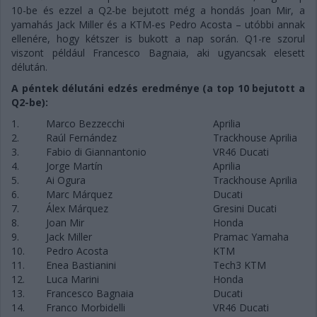
10-be és ezzel a Q2-be bejutott még a hondás Joan Mir, a
yamahás Jack Miller és a KTM-es Pedro Acosta – utóbbi annak
ellenére, hogy kétszer is bukott a nap során. Q1-re szorul
viszont például Francesco Bagnaia, aki ugyancsak elesett
délután.
A péntek délutáni edzés eredménye (a top 10 bejutott a
Q2-be):
1.
Marco Bezzecchi
Aprilia
2.
Raúl Fernández
Trackhouse Aprilia
3.
Fabio di Giannantonio
VR46 Ducati
4.
Jorge Martín
Aprilia
5.
Ai Ogura
Trackhouse Aprilia
6.
Marc Márquez
Ducati
7.
Álex Márquez
Gresini Ducati
8.
Joan Mir
Honda
9.
Jack Miller
Pramac Yamaha
10.
Pedro Acosta
KTM
11.
Enea Bastianini
Tech3 KTM
12.
Luca Marini
Honda
13.
Francesco Bagnaia
Ducati
14.
Franco Morbidelli
VR46 Ducati