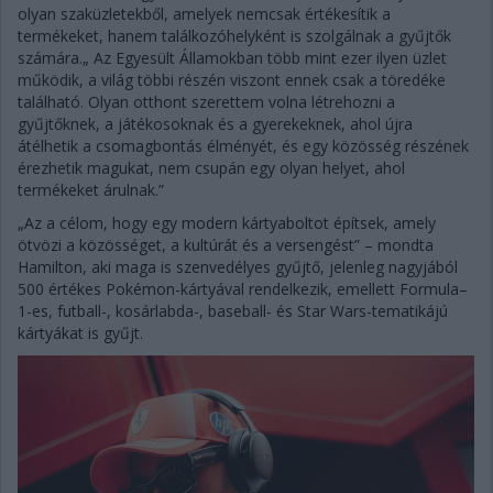
olyan szaküzletekből, amelyek nemcsak értékesítik a
termékeket, hanem találkozóhelyként is szolgálnak a gyűjtők
számára.„ Az Egyesült Államokban több mint ezer ilyen üzlet
működik, a világ többi részén viszont ennek csak a töredéke
található. Olyan otthont szerettem volna létrehozni a
gyűjtőknek, a játékosoknak és a gyerekeknek, ahol újra
átélhetik a csomagbontás élményét, és egy közösség részének
érezhetik magukat, nem csupán egy olyan helyet, ahol
termékeket árulnak.”
„Az a célom, hogy egy modern kártyaboltot építsek, amely
ötvözi a közösséget, a kultúrát és a versengést” – mondta
Hamilton, aki maga is szenvedélyes gyűjtő, jelenleg nagyjából
500 értékes Pokémon-kártyával rendelkezik, emellett Formula–
1-es, futball-, kosárlabda-, baseball- és Star Wars-tematikájú
kártyákat is gyűjt.