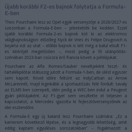
Újabb korábbi F2-es bajnok folytatja a Formula-
E-ben
Theo Pourchaire lesz az Opel egyik versenyzője a 2026/2027-es
szezonban a Formula-E-ben – jelentették be kedden. Ezzel
újabb korábbi Formula-2-es bajnok köt ki az elektromos
világbajnokságon: előzőleg Nyck de Vries és Felipe Drugovich is
bejárta ezt az utat – előbbi bajnok is lett még a balul elsült F1-
es kitérőjét megelőzően –, most pedig a fő utánpótlás-
szériában 2023-ban csúcsra érő francia követi a példájukat.
Pourchaire az Alfa Romeo/Sauber neveltjeként teszt- és
tartalékpilótai státuszig jutott a Formula-1-ben, de ülést egyszer
sem kapott. Rövid időre feltűnt az IndyCarban az Arrow
McLarennél, majd leginkább a sportautózás felé fordult: tavaly
az ELMS-ben szerepelt, idén pedig a WEC-ben indul a Peugeot
gyári pilótájaként. Az F1-gyel sem veszítette el teljesen a
kapcsolatot, a Mercedes igazolta le fejlesztőversenyzőnek az
idei esztendőre.
A Formula-E egy új kaland lesz Pourchaire számára: „Ez a
karrierem következő lépése, és a legnagyobb lehetőség, amit
eddig kaptam együléses sorozatokban” – fogalmazott a