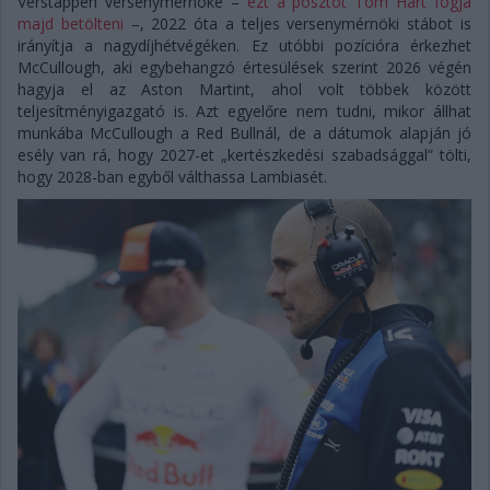
Verstappen versenymérnöke –
ezt a posztot Tom Hart fogja
majd betölteni
–, 2022 óta a teljes versenymérnöki stábot is
irányítja a nagydíjhétvégéken. Ez utóbbi pozícióra érkezhet
McCullough, aki egybehangzó értesülések szerint 2026 végén
hagyja el az Aston Martint, ahol volt többek között
teljesítményigazgató is. Azt egyelőre nem tudni, mikor állhat
munkába McCullough a Red Bullnál, de a dátumok alapján jó
esély van rá, hogy 2027-et „kertészkedési szabadsággal” tölti,
hogy 2028-ban egyből válthassa Lambiasét.