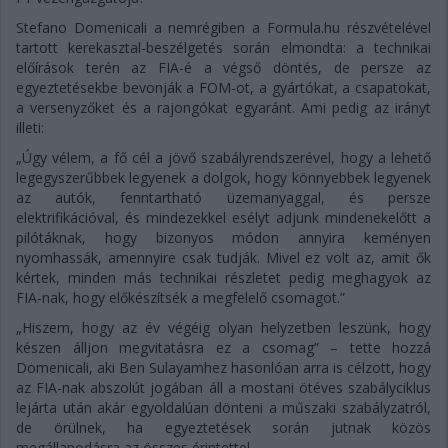
Stefano Domenicali a nemrégiben a Formula.hu részvételével
tartott kerekasztal-beszélgetés során elmondta: a technikai
előírások terén az FIA-é a végső döntés, de persze az
egyeztetésekbe bevonják a FOM-ot, a gyártókat, a csapatokat,
a versenyzőket és a rajongókat egyaránt. Ami pedig az irányt
illeti:
„Úgy vélem, a fő cél a jövő szabályrendszerével, hogy a lehető
legegyszerűbbek legyenek a dolgok, hogy könnyebbek legyenek
az autók, fenntartható üzemanyaggal, és persze
elektrifikációval, és mindezekkel esélyt adjunk mindenekelőtt a
pilótáknak, hogy bizonyos módon annyira keményen
nyomhassák, amennyire csak tudják. Mivel ez volt az, amit ők
kértek, minden más technikai részletet pedig meghagyok az
FIA-nak, hogy előkészítsék a megfelelő csomagot.”
„Hiszem, hogy az év végéig olyan helyzetben leszünk, hogy
készen álljon megvitatásra ez a csomag” – tette hozzá
Domenicali, aki Ben Sulayamhez hasonlóan arra is célzott, hogy
az FIA-nak abszolút jogában áll a mostani ötéves szabályciklus
lejárta után akár egyoldalúan dönteni a műszaki szabályzatról,
de örülnek, ha egyeztetések során jutnak közös
megállapodásra az összes érintettel.