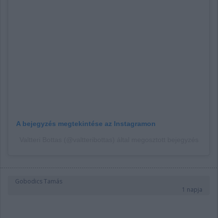
A bejegyzés megtekintése az Instagramon
Valtteri Bottas (@valtteribottas) által megosztott bejegyzés
Gobodics Tamás
1 napja