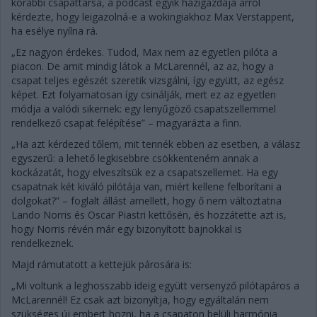
korábbi csapattársa, a podcast egyik házigazdája arról
kérdezte, hogy leigazolná-e a wokingiakhoz Max Verstappent,
ha esélye nyílna rá.
„Ez nagyon érdekes. Tudod, Max nem az egyetlen pilóta a
piacon. De amit mindig látok a McLarennél, az az, hogy a
csapat teljes egészét szeretik vizsgálni, így együtt, az egész
képet. Ezt folyamatosan így csinálják, mert ez az egyetlen
módja a valódi sikernek: egy lenyűgöző csapatszellemmel
rendelkező csapat felépítése” – magyarázta a finn.
„Ha azt kérdezed tőlem, mit tennék ebben az esetben, a válasz
egyszerű: a lehető legkisebbre csökkenteném annak a
kockázatát, hogy elveszítsük ez a csapatszellemet. Ha egy
csapatnak két kiváló pilótája van, miért kellene felborítani a
dolgokat?” – foglalt állást amellett, hogy ő nem változtatna
Lando Norris és Oscar Piastri kettősén, és hozzátette azt is,
hogy Norris révén már egy bizonyított bajnokkal is
rendelkeznek.
Majd rámutatott a kettejük párosára is:
„Mi voltunk a leghosszabb ideig együtt versenyző pilótapáros a
McLarennél! Ez csak azt bizonyítja, hogy egyáltalán nem
szükséges új embert hozni, ha a csapaton belüli harmónia