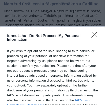
Nem tud úrrá lenni a fékproblémákon a Cadillac
Hiába hoztak az F1-es Magyar Nagydíjra fejlesztést is hozzá,
továbbra is szenvednek a fékhűtési problémáktól a Cadillacnél –
ismerte el Valtteri Bottas. A gond a leglátványosabban
Spielbergben ütötte fel a fejét, amikor mindkét autó kiesett
emiatt az első körökben. Ezért a Formula-1 új csapata a
Hungaroringre már új fékhűtő csatornával készült, de a
formula.hu -
Do Not Process My Personal
kanyarokkal tűzdelt mogyoródi pálya és a hőség ismét előhozta
Information
a problémát, így Bottas kiállni kényszerült.
A finn elismerte: a Magyar Nagydíjon bebizonyosodott, hogy
If you wish to opt-out of the sale, sharing to third parties, or
újítás ide vagy oda, nagyobb légáramlásra van szükség a
processing of your personal or sensitive information for
fékeknél, még ha extrém is volt a helyszín meg a hőmérséklet.
targeted advertising by us, please use the below opt-out
Bottas a konkrét gondokat is részletezte a Crash.net hasábjain:
section to confirm your selection. Please note that after your
„A fékek egyszerűen túlmelegednek, és eljutunk arra a pontra,
opt-out request is processed you may continue seeing
amikor belül minden elkezd égni. És ez nyilván mindent
interest-based ads based on personal information utilized by
tönkretesz. Tulajdonképpen a bevezető körömben teljesen
us or personal information disclosed to third parties prior to
elszálltak a fékek, mert szerintem a fékvezetékek elégtek. Ezért
your opt-out. You may separately opt-out of the further
kellett a bokszbejárati fal mellett megállnom az autóval.”
disclosure of your personal information by third parties on the
IAB’s list of downstream participants. This information may
also be disclosed by us to third parties on the
IAB’s List of
Downstream Participants
that may further disclose it to other