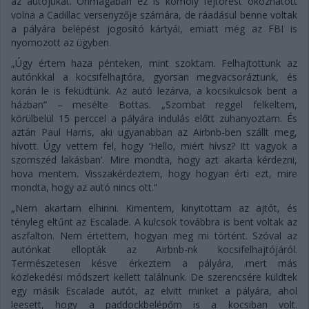
az autójukat. Önmagában ez is komoly fejtörést okozhatott
volna a Cadillac versenyzője számára, de ráadásul benne voltak
a pályára belépést jogosító kártyái, emiatt még az FBI is
nyomozott az ügyben.
„Úgy értem haza pénteken, mint szoktam. Felhajtottunk az
autónkkal a kocsifelhajtóra, gyorsan megvacsoráztunk, és
korán le is feküdtünk. Az autó lezárva, a kocsikulcsok bent a
házban” – mesélte Bottas. „Szombat reggel felkeltem,
körülbelül 15 perccel a pályára indulás előtt zuhanyoztam. És
aztán Paul Harris, aki ugyanabban az Airbnb-ben szállt meg,
hívott. Úgy vettem fel, hogy ’Hello, miért hívsz? Itt vagyok a
szomszéd lakásban’. Mire mondta, hogy azt akarta kérdezni,
hova mentem. Visszakérdeztem, hogy hogyan érti ezt, mire
mondta, hogy az autó nincs ott.”
„Nem akartam elhinni. Kimentem, kinyitottam az ajtót, és
tényleg eltűnt az Escalade. A kulcsok továbbra is bent voltak az
aszfalton. Nem értettem, hogyan meg mi történt. Szóval az
autónkat ellopták az Airbnb-nk kocsifelhajtójáról.
Természetesen késve érkeztem a pályára, mert más
közlekedési módszert kellett találnunk. De szerencsére küldtek
egy másik Escalade autót, az elvitt minket a pályára, ahol
leesett, hogy a paddockbelépőm is a kocsiban volt.