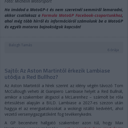
Fotó: Michelin Motorsport
Ha imádod a MotoGP-t és nem szeretnél semmiről lemaradni,
akkor csatlakozz a
Formula MotoGP Facebook-csoportunkhoz
,
ahol még több hírről és információról számolunk be a MotoGP
és egyéb motoros bajnokságok kapcsán!
Balogh Tamás
6 órája
Sajtó: Az Aston Martintól érkezik Lambiase
utódja a Red Bullhoz?
Az Aston Martintól a hírek szerint az idény végén távozó Tom
McCullough veheti át Gianpiero Lambiase helyét a Red Bullnál,
amikor a szakember átigazol a McLarenhez – számolt be róla
értesülései alapján a BILD. Lambiase a 2027-es szezon után
hagyja el az energiaitalosokat a wokingi istálló kedvéért, ahol
vezető versenyigazgatóként fog tevékenykedni.
A GP becenévre hallgató szakember azon túl, hogy Max