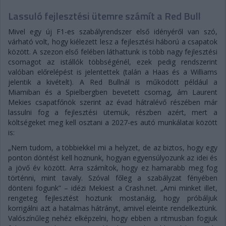
Lassuló fejlesztési ütemre számít a Red Bull
Mivel egy új F1-es szabályrendszer első idényéről van szó,
várható volt, hogy kiélezett lesz a fejlesztési háború a csapatok
között. A szezon első felében láthattunk is több nagy fejlesztési
csomagot az istállók többségénél, ezek pedig rendszerint
valóban előrelépést is jelentettek (talán a Haas és a Williams
jelentik a kivételt). A Red Bullnál is működött például a
Miamiban és a Spielbergben bevetett csomag, ám Laurent
Mekies csapatfőnök szerint az évad hátralévő részében már
lassulni fog a fejlesztési ütemük, részben azért, mert a
költségeket meg kell osztani a 2027-es autó munkálatai között
is:
„Nem tudom, a többiekkel mi a helyzet, de az biztos, hogy egy
ponton döntést kell hoznunk, hogyan egyensúlyozunk az idei és
a jövő év között. Arra számítok, hogy ez hamarabb meg fog
történni, mint tavaly. Szóval főleg a szabályzat fényében
dönteni fogunk” – idézi Mekiest a Crash.net. „Ami minket illet,
rengeteg fejlesztést hoztunk mostanáig, hogy próbáljuk
korrigálni azt a hatalmas hátrányt, amivel eleinte rendelkeztünk.
Valószínűleg nehéz elképzelni, hogy ebben a ritmusban fogjuk